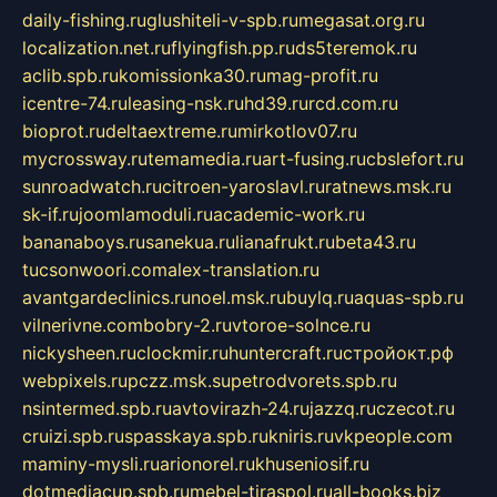
daily-fishing.ru
glushiteli-v-spb.ru
megasat.org.ru
localization.net.ru
flyingfish.pp.ru
ds5teremok.ru
aclib.spb.ru
komissionka30.ru
mag-profit.ru
icentre-74.ru
leasing-nsk.ru
hd39.ru
rcd.com.ru
bioprot.ru
deltaextreme.ru
mirkotlov07.ru
mycrossway.ru
temamedia.ru
art-fusing.ru
cbslefort.ru
sunroadwatch.ru
citroen-yaroslavl.ru
ratnews.msk.ru
sk-if.ru
joomlamoduli.ru
academic-work.ru
bananaboys.ru
sanekua.ru
lianafrukt.ru
beta43.ru
tucsonwoori.com
alex-translation.ru
avantgardeclinics.ru
noel.msk.ru
buylq.ru
aquas-spb.ru
vilnerivne.com
bobry-2.ru
vtoroe-solnce.ru
nickysheen.ru
clockmir.ru
huntercraft.ru
стройокт.рф
webpixels.ru
pczz.msk.su
petrodvorets.spb.ru
nsintermed.spb.ru
avtovirazh-24.ru
jazzq.ru
czecot.ru
cruizi.spb.ru
spasskaya.spb.ru
kniris.ru
vkpeople.com
maminy-mysli.ru
arionorel.ru
khuseniosif.ru
dotmediacup.spb.ru
mebel-tiraspol.ru
all-books.biz