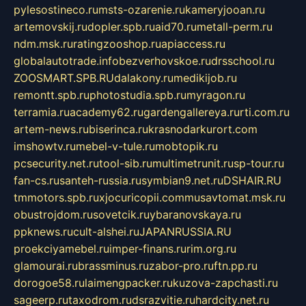
pylesostineco.ru
msts-ozarenie.ru
kameryjooan.ru
artemovskij.ru
dopler.spb.ru
aid70.ru
metall-perm.ru
ndm.msk.ru
ratingzooshop.ru
apiaccess.ru
globalautotrade.info
bezverhovskoe.ru
drsschool.ru
ZOOSMART.SPB.RU
dalakony.ru
medikijob.ru
remontt.spb.ru
photostudia.spb.ru
myragon.ru
terramia.ru
academy62.ru
gardengallereya.ru
rti.com.ru
artem-news.ru
biserinca.ru
krasnodarkurort.com
imshowtv.ru
mebel-v-tule.ru
mobtopik.ru
pcsecurity.net.ru
tool-sib.ru
multimetrunit.ru
sp-tour.ru
fan-cs.ru
santeh-russia.ru
symbian9.net.ru
DSHAIR.RU
tmmotors.spb.ru
xjocuricopii.com
musavtomat.msk.ru
obustrojdom.ru
sovetcik.ru
ybaranovskaya.ru
ppknews.ru
cult-alshei.ru
JAPANRUSSIA.RU
proekciyamebel.ru
imper-finans.ru
rim.org.ru
glamourai.ru
brassminus.ru
zabor-pro.ru
ftn.pp.ru
dorogoe58.ru
laimengpacker.ru
kuzova-zapchasti.ru
sageerp.ru
taxodrom.ru
dsrazvitie.ru
hardcity.net.ru