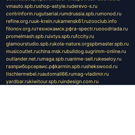
vmauto.spb.ru
shop-astyle.ru
derevo-s.ru
contrinform.ru
gutserial.ru
mdrussia.spb.ru
monod.ru
refine.org.ru
uk-krein.ru
kamensk61.ru
zooclub.info
filonov.org.ru
технокамск.рф
ra-spectr.ru
ooodriada.ru
promelmash.spb.ru
ixtys.spb.ru
fccity.ru
glamourstudio.spb.ru
kola-nature.org
spbmaster.spb.ru
musicoutlet.ru
china.msk.ru
bulldog.su
grimm-online.ru
outlander.net.ru
maga.spb.ru
anime-sell.ru
keseloy.ru
газприборсервис.рф
karmin.spb.ru
shekswood.ru
tischlermebel.ru
automall66.ru
mag-vladimir.ru
yardbar.ru
kiwitour.spb.ru
indesign.com.ru
freestylemebel.ru
bany-samara.ru
rsei.ru
naidisvoyput.ru
mgsn-invest.ru
ipkamerasannce.ru
alicante-house.ru
ibelka74.ru
cozyhouse.info
vlkargalev-studio.ru
700mb.ru
figura-ufa.ru
alina-live.ru
belarusiannews.ru
womenknow.ru
dos-vniimk.ru
sega.net.ru
dv.net.ru
phenomenonsofhistory.com
telesputnik.net.ru
wall.pp.ru
pylesosroidmi.ru