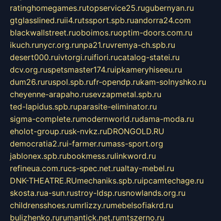
ratinghomegames.ru
topservice25.ru
gubernyan.ru
gtglasslined.ru
ii4.ru
tssport.spb.ru
andorra24.com
blackwallstreet.ru
oboimos.ru
optim-doors.com.ru
ikuch.ru
nycr.org.ru
npa21.ru
vremya-ch.spb.ru
desert000.ru
ivtorgi.ru
ifiori.ru
catalog-statei.ru
dcv.org.ru
spetsmaster174.ru
ipkameryhiseeu.ru
dum26.ru
ruspol.spb.ru
fr-opendp.ru
kam-solnyshko.ru
cheyenne-arapaho.ru
sevzapmetal.spb.ru
ted-lapidus.spb.ru
parasite-eliminator.ru
sigma-complete.ru
modernworld.ru
dama-moda.ru
eholot-group.ru
sk-nvkz.ru
DRONGOLD.RU
democratia2.ru
i-farmer.ru
mass-sport.org
jablonex.spb.ru
bookmess.ru
linkword.ru
refineua.com.ru
cs-spec.net.ru
altay-mebel.ru
DNK-THEATRE.RU
mechaniks.spb.ru
ipcamtechage.ru
skosta.ru
a-sun.ru
stroy-ldsp.ru
snowlands.org.ru
childrensshoes.ru
mrlizzy.ru
mebelsofiakrd.ru
bulizhenko.ru
rumantick.net.ru
mtszerno.ru