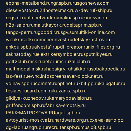
epoha-metalband.ru
ngr.spb.ru
rusgosnews.com
dieselvostok.ru
24hostel.msk.ru
w-dev.ru
f-ship.ru
regsmi.ru
filmnetwork.ru
malinasp.ru
kinosvin.ru
h2o-salon.ru
malutkayork.ru
deltaprim.spb.ru
tango-perm.ru
gooddir.ru
sgv.su
multiki-online.com
webkrasotki.com
cherinvest.ru
detskiy-ostrov.ru
ankou.spb.ru
alvesta1.ru
pdf-creator.ru
nix-files.org.ru
sakhatoday.ru
elektrikersymboler.ru
sputnikyes.ru
golf2club.msk.ru
aeforums.ru
zallclub.ru
multimodal.msk.ru
habaigry.ru
haikko.ru
sobakopedia.ru
isz-fest.ru
ewnc.info
screensaver-clock.net.ru
volnav.spb.ru
comnat.ru
npf.net.ru
7bit.pp.ru
kalugatur.ru
tesiaes.ru
card.com.ru
kazanka.spb.ru
gildiya-kuznecov.ru
kameryboavision.ru
griffoncom.spb.ru
fabrika-emotsiy.ru
PARK-MATROSOVA.RU
agat.spb.ru
avtoyurist-moskva1.ru
hardware.org.ru
схема-авто.рф
dg-lab.ru
angrup.ru
recruiter.spb.ru
music8.spb.ru