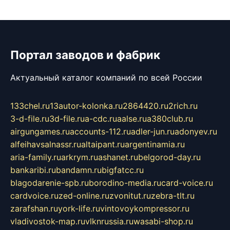
Портал заводов и фабрик
Актуальный каталог компаний по всей России
133chel.ru
13autor-kolonka.ru
2864420.ru
2rich.ru
3-d-file.ru
3d-file.ru
a-cdc.ru
aalse.ru
a380club.ru
airgungames.ru
accounts-112.ru
adler-jun.ru
adonyev.ru
alfeihavsalnassr.ru
altaipant.ru
argentinamia.ru
aria-family.ru
arkrym.ru
ashanet.ru
belgorod-day.ru
bankaribi.ru
bandamn.ru
bigfatcc.ru
blagodarenie-spb.ru
borodino-media.ru
card-voice.ru
cardvoice.ru
zed-online.ru
zvonitut.ru
zebra-tlt.ru
zarafshan.ru
york-life.ru
vintovoykompressor.ru
vladivostok-map.ru
vlknrussia.ru
wasabi-shop.ru