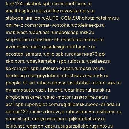
krsk124.ru
kubok.spb.ru
romanofforex.ru
analitikaplus.ru
spyonline.ru
zosikamery.ru
sloboda-ural.pp.ru
AUTO-COM.SU
hohota.net
alimy.ru
online-z.com
aromat-vostoka.ru
otdelkaexp.ru
mobilvest.ru
bbd.net.ru
mebelshop.msk.ru
smp-forum.ru
bastion-td.ru
kosmoscreative.ru
avrmotors.ru
art-galadesign.ru
tiffany-c.ru
ecostep-samara.ru
d-p.spb.ru
галактика73.рф
sko.com.ru
davitamebel-spb.ru
fotsis.ru
tesiaes.ru
kokoroyari.spb.ru
blesna-kazan.ru
mossilver.ru
lenderoq.ru
sergeydobrin.ru
tochkazvuka.msk.ru
people-of-art.ru
bezzubova.ru
clubtibet.ru
orior-aks.ru
dynamoauto.ru
szk-favorit.ru
carlines.ru
flatnsk.ru
kingbolenskaner.ru
alex-motor.ru
astroline.net.ru
act1.spb.ru
polyglot.com.ru
gidlipetsk.ru
ooo-driada.ru
detsad125.ru
mir-zdoroviya.ru
bruslanovo.ru
siterem.ru
council.spb.ru
лодкипатриот.рф
kafekolizey.ru
iclub.net.ru
gazon-easy.ru
sugarepilekb.ru
grinox.ru