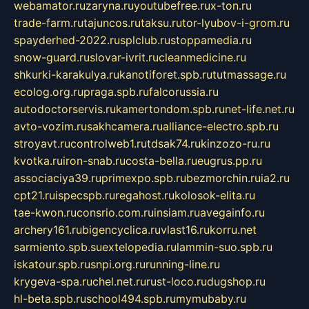
webamator.ru
zaryna.ru
youtubefree.ru
x-ton.ru
trade-farm.ru
tajuncos.ru
taksu.ru
tor-lyubov-i-grom.ru
spayderhed-2022.ru
splclub.ru
stoppamedia.ru
snow-guard.ru
slovar-ivrit.ru
cleanmedicine.ru
shkurki-karakulya.ru
kanotiforet.spb.ru
tutmassage.ru
ecolog.org.ru
praga.spb.ru
falcorussia.ru
autodoctorservis.ru
kamertondom.spb.ru
net-life.net.ru
avto-vozim.ru
sakhcamera.ru
alliance-electro.spb.ru
stroyavt.ru
controlweb1.ru
tdsak74.ru
kinzozo-ru.ru
kvotka.ru
iron-snab.ru
costa-bella.ru
eugrus.pp.ru
associaciya39.ru
primexpo.spb.ru
bezmorchin.ru
ia2.ru
cpt21.ru
ispecspb.ru
regahost.ru
kolosok-elita.ru
tae-kwon.ru
consrio.com.ru
insiam.ru
avegainfo.ru
archery161.ru
bigencyclica.ru
vlast16.ru
korru.net
sarmiento.spb.su
extelopedia.ru
lammin-suo.spb.ru
iskatour.spb.ru
snpi.org.ru
running-line.ru
krygeva-spa.ru
chel.net.ru
rust-loco.ru
dugshop.ru
hl-beta.spb.ru
school494.spb.ru
mymubaby.ru