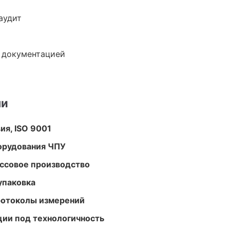
аудит
е документацией
ми
ия, ISO 9001
орудования ЧПУ
ассовое производство
упаковка
ротоколы измерений
ции под технологичность