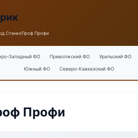
брик
од СтанкоПроф Профи
еро-Западный ФО
Приволжский ФО
Уральский ФО
Южный ФО
Северо-Кавказский ФО
роф Профи