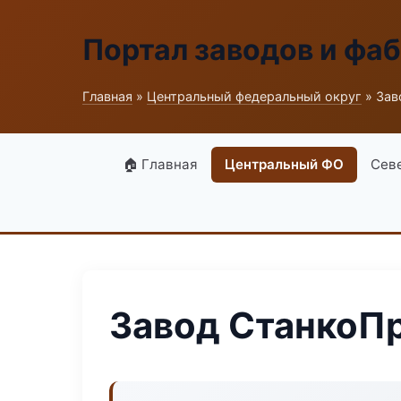
Портал заводов и фа
Главная
»
Центральный федеральный округ
» Зав
🏠 Главная
Центральный ФО
Сев
Завод СтанкоП