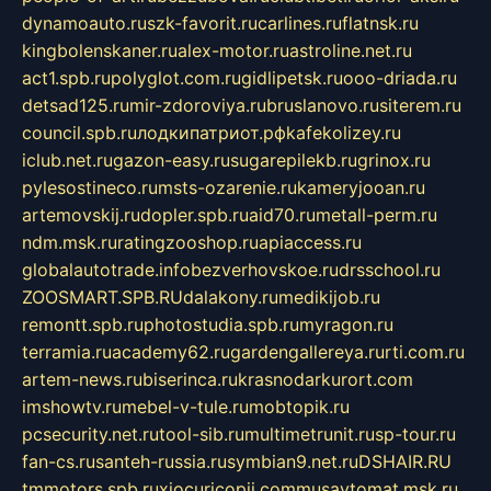
dynamoauto.ru
szk-favorit.ru
carlines.ru
flatnsk.ru
kingbolenskaner.ru
alex-motor.ru
astroline.net.ru
act1.spb.ru
polyglot.com.ru
gidlipetsk.ru
ooo-driada.ru
detsad125.ru
mir-zdoroviya.ru
bruslanovo.ru
siterem.ru
council.spb.ru
лодкипатриот.рф
kafekolizey.ru
iclub.net.ru
gazon-easy.ru
sugarepilekb.ru
grinox.ru
pylesostineco.ru
msts-ozarenie.ru
kameryjooan.ru
artemovskij.ru
dopler.spb.ru
aid70.ru
metall-perm.ru
ndm.msk.ru
ratingzooshop.ru
apiaccess.ru
globalautotrade.info
bezverhovskoe.ru
drsschool.ru
ZOOSMART.SPB.RU
dalakony.ru
medikijob.ru
remontt.spb.ru
photostudia.spb.ru
myragon.ru
terramia.ru
academy62.ru
gardengallereya.ru
rti.com.ru
artem-news.ru
biserinca.ru
krasnodarkurort.com
imshowtv.ru
mebel-v-tule.ru
mobtopik.ru
pcsecurity.net.ru
tool-sib.ru
multimetrunit.ru
sp-tour.ru
fan-cs.ru
santeh-russia.ru
symbian9.net.ru
DSHAIR.RU
tmmotors.spb.ru
xjocuricopii.com
musavtomat.msk.ru