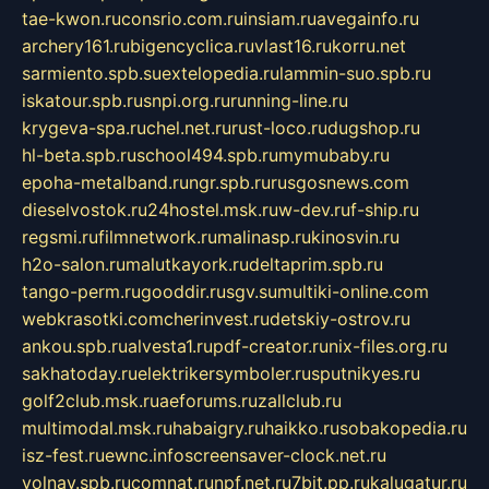
tae-kwon.ru
consrio.com.ru
insiam.ru
avegainfo.ru
archery161.ru
bigencyclica.ru
vlast16.ru
korru.net
sarmiento.spb.su
extelopedia.ru
lammin-suo.spb.ru
iskatour.spb.ru
snpi.org.ru
running-line.ru
krygeva-spa.ru
chel.net.ru
rust-loco.ru
dugshop.ru
hl-beta.spb.ru
school494.spb.ru
mymubaby.ru
epoha-metalband.ru
ngr.spb.ru
rusgosnews.com
dieselvostok.ru
24hostel.msk.ru
w-dev.ru
f-ship.ru
regsmi.ru
filmnetwork.ru
malinasp.ru
kinosvin.ru
h2o-salon.ru
malutkayork.ru
deltaprim.spb.ru
tango-perm.ru
gooddir.ru
sgv.su
multiki-online.com
webkrasotki.com
cherinvest.ru
detskiy-ostrov.ru
ankou.spb.ru
alvesta1.ru
pdf-creator.ru
nix-files.org.ru
sakhatoday.ru
elektrikersymboler.ru
sputnikyes.ru
golf2club.msk.ru
aeforums.ru
zallclub.ru
multimodal.msk.ru
habaigry.ru
haikko.ru
sobakopedia.ru
isz-fest.ru
ewnc.info
screensaver-clock.net.ru
volnav.spb.ru
comnat.ru
npf.net.ru
7bit.pp.ru
kalugatur.ru