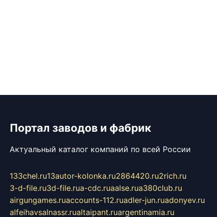
Портал заводов и фабрик
Актуальный каталог компаний по всей России
133chel.ru
13autor-kolonka.ru
2864420.ru
2rich.ru
3-d-file.ru
3d-file.ru
a-cdc.ru
aalse.ru
a380club.ru
airgungames.ru
accounts-112.ru
adler-jun.ru
adonyev.ru
alfeihavsalnassr.ru
altaipant.ru
argentinamia.ru