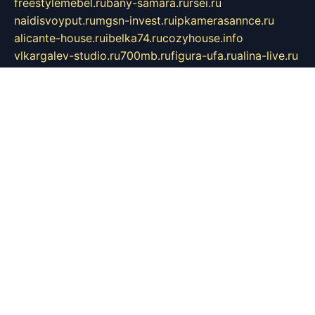
freestylemebel.ru
bany-samara.ru
rsei.ru
naidisvoyput.ru
mgsn-invest.ru
ipkamerasannce.ru
alicante-house.ru
ibelka74.ru
cozyhouse.info
vlkargalev-studio.ru
700mb.ru
figura-ufa.ru
alina-live.ru
belarusiannews.ru
womenknow.ru
dos-vniimk.ru
sega.net.ru
dv.net.ru
phenomenonsofhistory.com
telesputnik.net.ru
wall.pp.ru
pylesosroidmi.ru
gtc-clan.ru
cligs.ru
bibikazap.ru
popova.org.ru
netwhistler.spb.ru
bellvil.ru
bonzon.ru
iss-vladik.ru
defiparis.net.ru
las-gryzas.ru
amku.ru
electednews.spb.ru
feather.org.ru
spar72.ru
tankiigri.ru
dominus.com.ru
ibtree.ru
sanykool.pp.ru
unixlib.org.ru
menatep.spb.ru
gartenterrassen.ru
printeka.ru
skvozilka.com.ru
parkovka-pub.ru
lovemobi.ru
art-ru.ru
emulatorz.com.ru
alucomp.com.ru
tatforum.com.ru
alternativa-profi.ru
dermakler.ru
artsurvey.ru
aredir.ru
khimspas.ru
centr-maxi.ru
2018r.ru
bort-stomer-defort.ru
professional2.ru
gibsons.ru