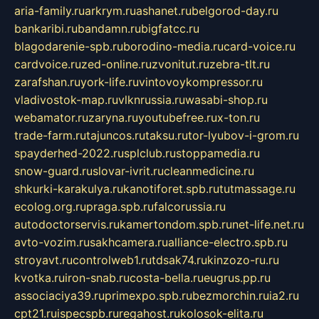
aria-family.ru
arkrym.ru
ashanet.ru
belgorod-day.ru
bankaribi.ru
bandamn.ru
bigfatcc.ru
blagodarenie-spb.ru
borodino-media.ru
card-voice.ru
cardvoice.ru
zed-online.ru
zvonitut.ru
zebra-tlt.ru
zarafshan.ru
york-life.ru
vintovoykompressor.ru
vladivostok-map.ru
vlknrussia.ru
wasabi-shop.ru
webamator.ru
zaryna.ru
youtubefree.ru
x-ton.ru
trade-farm.ru
tajuncos.ru
taksu.ru
tor-lyubov-i-grom.ru
spayderhed-2022.ru
splclub.ru
stoppamedia.ru
snow-guard.ru
slovar-ivrit.ru
cleanmedicine.ru
shkurki-karakulya.ru
kanotiforet.spb.ru
tutmassage.ru
ecolog.org.ru
praga.spb.ru
falcorussia.ru
autodoctorservis.ru
kamertondom.spb.ru
net-life.net.ru
avto-vozim.ru
sakhcamera.ru
alliance-electro.spb.ru
stroyavt.ru
controlweb1.ru
tdsak74.ru
kinzozo-ru.ru
kvotka.ru
iron-snab.ru
costa-bella.ru
eugrus.pp.ru
associaciya39.ru
primexpo.spb.ru
bezmorchin.ru
ia2.ru
cpt21.ru
ispecspb.ru
regahost.ru
kolosok-elita.ru