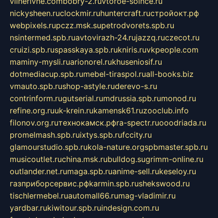
vilnerivne.com
bobry-2.ru
vtoroe-solnce.ru
nickysheen.ru
clockmir.ru
huntercraft.ru
стройокт.рф
webpixels.ru
pczz.msk.su
petrodvorets.spb.ru
nsintermed.spb.ru
avtovirazh-24.ru
jazzq.ru
czecot.ru
cruizi.spb.ru
spasskaya.spb.ru
kniris.ru
vkpeople.com
maminy-mysli.ru
arionorel.ru
khuseniosif.ru
dotmediacup.spb.ru
mebel-tiraspol.ru
all-books.biz
vmauto.spb.ru
shop-astyle.ru
derevo-s.ru
contrinform.ru
gutserial.ru
mdrussia.spb.ru
monod.ru
refine.org.ru
uk-krein.ru
kamensk61.ru
zooclub.info
filonov.org.ru
технокамск.рф
ra-spectr.ru
ooodriada.ru
promelmash.spb.ru
ixtys.spb.ru
fccity.ru
glamourstudio.spb.ru
kola-nature.org
spbmaster.spb.ru
musicoutlet.ru
china.msk.ru
bulldog.su
grimm-online.ru
outlander.net.ru
maga.spb.ru
anime-sell.ru
keseloy.ru
газприборсервис.рф
karmin.spb.ru
shekswood.ru
tischlermebel.ru
automall66.ru
mag-vladimir.ru
yardbar.ru
kiwitour.spb.ru
indesign.com.ru