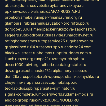
obustrojdom.ru
sovetcik.ru
ybaranovskaya.ru
ppknews.ru
cult-alshei.ru
JAPANRUSSIA.RU
proekciyamebel.ru
imper-finans.ru
rim.org.ru
glamourai.ru
brassminus.ru
zabor-pro.ru
ftn.pp.ru
dorogoe58.ru
laimengpacker.ru
kuzova-zapchasti.ru
sageerp.ru
taxodrom.ru
dsrazvitie.ru
hardcity.net.ru
ratinghomegames.ru
topservice25.ru
gubernyan.ru
gtglasslined.ru
ii4.ru
tssport.spb.ru
andorra24.com
blackwallstreet.ru
oboimos.ru
optim-doors.com.ru
ikuch.ru
nycr.org.ru
npa21.ru
vremya-ch.spb.ru
desert000.ru
ivtorgi.ru
ifiori.ru
catalog-statei.ru
dcv.org.ru
spetsmaster174.ru
ipkameryhiseeu.ru
dum26.ru
ruspol.spb.ru
fr-opendp.ru
kam-solnyshko.ru
cheyenne-arapaho.ru
sevzapmetal.spb.ru
ted-lapidus.spb.ru
parasite-eliminator.ru
sigma-complete.ru
modernworld.ru
dama-moda.ru
eholot-group.ru
sk-nvkz.ru
DRONGOLD.RU