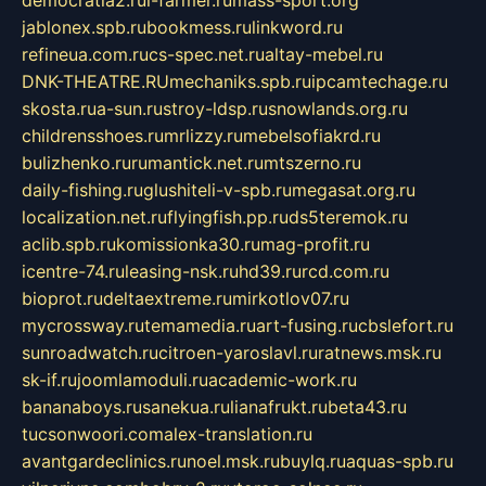
democratia2.ru
i-farmer.ru
mass-sport.org
jablonex.spb.ru
bookmess.ru
linkword.ru
refineua.com.ru
cs-spec.net.ru
altay-mebel.ru
DNK-THEATRE.RU
mechaniks.spb.ru
ipcamtechage.ru
skosta.ru
a-sun.ru
stroy-ldsp.ru
snowlands.org.ru
childrensshoes.ru
mrlizzy.ru
mebelsofiakrd.ru
bulizhenko.ru
rumantick.net.ru
mtszerno.ru
daily-fishing.ru
glushiteli-v-spb.ru
megasat.org.ru
localization.net.ru
flyingfish.pp.ru
ds5teremok.ru
aclib.spb.ru
komissionka30.ru
mag-profit.ru
icentre-74.ru
leasing-nsk.ru
hd39.ru
rcd.com.ru
bioprot.ru
deltaextreme.ru
mirkotlov07.ru
mycrossway.ru
temamedia.ru
art-fusing.ru
cbslefort.ru
sunroadwatch.ru
citroen-yaroslavl.ru
ratnews.msk.ru
sk-if.ru
joomlamoduli.ru
academic-work.ru
bananaboys.ru
sanekua.ru
lianafrukt.ru
beta43.ru
tucsonwoori.com
alex-translation.ru
avantgardeclinics.ru
noel.msk.ru
buylq.ru
aquas-spb.ru