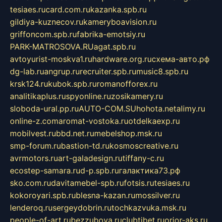
tesiaes.ru
card.com.ru
kazanka.spb.ru
gildiya-kuznecov.ru
kameryboavision.ru
griffoncom.spb.ru
fabrika-emotsiy.ru
PARK-MATROSOVA.RU
agat.spb.ru
avtoyurist-moskva1.ru
hardware.org.ru
схема-авто.рф
dg-lab.ru
angrup.ru
recruiter.spb.ru
music8.spb.ru
krsk124.ru
kubok.spb.ru
romanofforex.ru
analitikaplus.ru
spyonline.ru
zosikamery.ru
sloboda-ural.pp.ru
AUTO-COM.SU
hohota.net
alimy.ru
online-z.com
aromat-vostoka.ru
otdelkaexp.ru
mobilvest.ru
bbd.net.ru
mebelshop.msk.ru
smp-forum.ru
bastion-td.ru
kosmoscreative.ru
avrmotors.ru
art-galadesign.ru
tiffany-c.ru
ecostep-samara.ru
d-p.spb.ru
галактика73.рф
sko.com.ru
davitamebel-spb.ru
fotsis.ru
tesiaes.ru
kokoroyari.spb.ru
blesna-kazan.ru
mossilver.ru
lenderoq.ru
sergeydobrin.ru
tochkazvuka.msk.ru
people-of-art.ru
bezzubova.ru
clubtibet.ru
orior-aks.ru