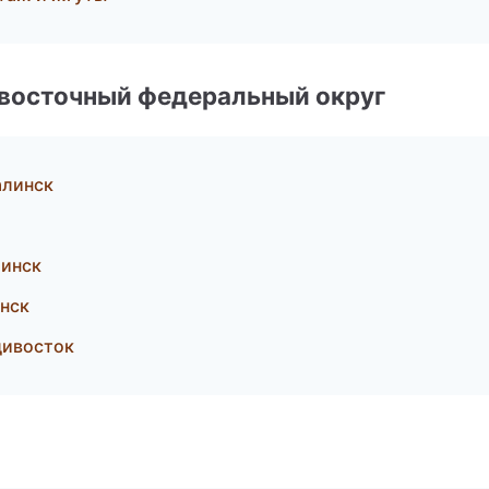
евосточный федеральный округ
алинск
линск
нск
дивосток