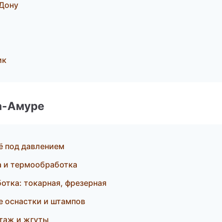
-Дону
ик
а-Амуре
ё под давлением
 и термообработка
тка: токарная, фрезерная
е оснастки и штампов
таж и жгуты