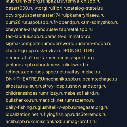
ikuch.ru
nycr.org.ru
npa21.ru
vremya-ch.spb.ru
desert000.ru
ivtorgi.ru
ifiori.ru
catalog-statei.ru
dcv.org.ru
spetsmaster174.ru
ipkameryhiseeu.ru
dum26.ru
ruspol.spb.ru
fr-opendp.ru
kam-solnyshko.ru
cheyenne-arapaho.ru
sevzapmetal.spb.ru
ted-lapidus.spb.ru
parasite-eliminator.ru
sigma-complete.ru
modernworld.ru
dama-moda.ru
eholot-group.ru
sk-nvkz.ru
DRONGOLD.RU
democratia2.ru
i-farmer.ru
mass-sport.org
jablonex.spb.ru
bookmess.ru
linkword.ru
refineua.com.ru
cs-spec.net.ru
altay-mebel.ru
DNK-THEATRE.RU
mechaniks.spb.ru
ipcamtechage.ru
skosta.ru
a-sun.ru
stroy-ldsp.ru
snowlands.org.ru
childrensshoes.ru
mrlizzy.ru
mebelsofiakrd.ru
bulizhenko.ru
rumantick.net.ru
mtszerno.ru
daily-fishing.ru
glushiteli-v-spb.ru
megasat.org.ru
localization.net.ru
flyingfish.pp.ru
ds5teremok.ru
aclib.spb.ru
komissionka30.ru
mag-profit.ru