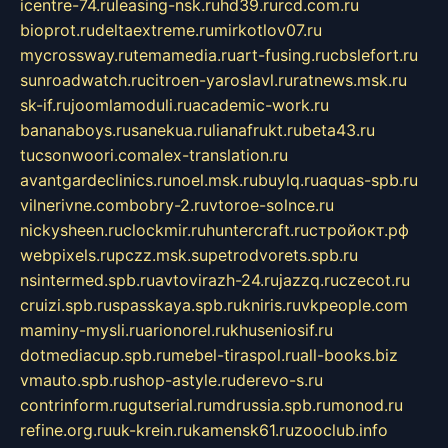
icentre-74.ru
leasing-nsk.ru
hd39.ru
rcd.com.ru
bioprot.ru
deltaextreme.ru
mirkotlov07.ru
mycrossway.ru
temamedia.ru
art-fusing.ru
cbslefort.ru
sunroadwatch.ru
citroen-yaroslavl.ru
ratnews.msk.ru
sk-if.ru
joomlamoduli.ru
academic-work.ru
bananaboys.ru
sanekua.ru
lianafrukt.ru
beta43.ru
tucsonwoori.com
alex-translation.ru
avantgardeclinics.ru
noel.msk.ru
buylq.ru
aquas-spb.ru
vilnerivne.com
bobry-2.ru
vtoroe-solnce.ru
nickysheen.ru
clockmir.ru
huntercraft.ru
стройокт.рф
webpixels.ru
pczz.msk.su
petrodvorets.spb.ru
nsintermed.spb.ru
avtovirazh-24.ru
jazzq.ru
czecot.ru
cruizi.spb.ru
spasskaya.spb.ru
kniris.ru
vkpeople.com
maminy-mysli.ru
arionorel.ru
khuseniosif.ru
dotmediacup.spb.ru
mebel-tiraspol.ru
all-books.biz
vmauto.spb.ru
shop-astyle.ru
derevo-s.ru
contrinform.ru
gutserial.ru
mdrussia.spb.ru
monod.ru
refine.org.ru
uk-krein.ru
kamensk61.ru
zooclub.info