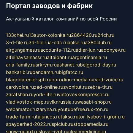
Портал заводов и фабрик
Актуальный каталог компаний по всей России
133chel.ru
13autor-kolonka.ru
2864420.ru
2rich.ru
3-d-file.ru
3d-file.ru
a-cdc.ru
aalse.ru
a380club.ru
airgungames.ru
accounts-112.ru
adler-jun.ru
adonyev.ru
alfeihavsalnassr.ru
altaipant.ru
argentinamia.ru
aria-family.ru
arkrym.ru
ashanet.ru
belgorod-day.ru
bankaribi.ru
bandamn.ru
bigfatcc.ru
blagodarenie-spb.ru
borodino-media.ru
card-voice.ru
cardvoice.ru
zed-online.ru
zvonitut.ru
zebra-tlt.ru
zarafshan.ru
york-life.ru
vintovoykompressor.ru
vladivostok-map.ru
vlknrussia.ru
wasabi-shop.ru
webamator.ru
zaryna.ru
youtubefree.ru
x-ton.ru
trade-farm.ru
tajuncos.ru
taksu.ru
tor-lyubov-i-grom.ru
spayderhed-2022.ru
splclub.ru
stoppamedia.ru
snow-guard.ru
slovar-ivrit.ru
cleanmedicine.ru