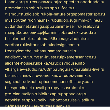
filonov.org.ru
технокамск.рф
ra-spectr.ru
ooodriada.ru
promelmash.spb.ru
ixtys.spb.ru
fccity.ru
glamourstudio.spb.ru
kola-nature.org
spbmaster.spb.ru
musicoutlet.ru
china.msk.ru
bulldog.su
grimm-online.ru
outlander.net.ru
maga.spb.ru
anime-sell.ru
keseloy.ru
газприборсервис.рф
karmin.spb.ru
shekswood.ru
tischlermebel.ru
automall66.ru
mag-vladimir.ru
yardbar.ru
kiwitour.spb.ru
indesign.com.ru
freestylemebel.ru
bany-samara.ru
rsei.ru
naidisvoyput.ru
mgsn-invest.ru
ipkamerasannce.ru
alicante-house.ru
ibelka74.ru
cozyhouse.info
vlkargalev-studio.ru
700mb.ru
figura-ufa.ru
alina-live.ru
belarusiannews.ru
womenknow.ru
dos-vniimk.ru
sega.net.ru
dv.net.ru
phenomenonsofhistory.com
telesputnik.net.ru
wall.pp.ru
pylesosroidmi.ru
gtc-clan.ru
cligs.ru
bibikazap.ru
popova.org.ru
netwhistler.spb.ru
bellvil.ru
bonzon.ru
iss-vladik.ru
defiparis.net.ru
las-gryzas.ru
amku.ru