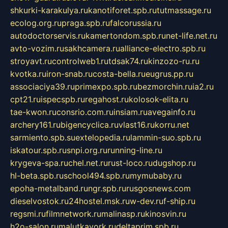
shkurki-karakulya.ru
kanotiforet.spb.ru
tutmassage.ru
ecolog.org.ru
praga.spb.ru
falcorussia.ru
autodoctorservis.ru
kamertondom.spb.ru
net-life.net.ru
avto-vozim.ru
sakhcamera.ru
alliance-electro.spb.ru
stroyavt.ru
controlweb1.ru
tdsak74.ru
kinzozo-ru.ru
kvotka.ru
iron-snab.ru
costa-bella.ru
eugrus.pp.ru
associaciya39.ru
primexpo.spb.ru
bezmorchin.ru
ia2.ru
cpt21.ru
ispecspb.ru
regahost.ru
kolosok-elita.ru
tae-kwon.ru
consrio.com.ru
insiam.ru
avegainfo.ru
archery161.ru
bigencyclica.ru
vlast16.ru
korru.net
sarmiento.spb.su
extelopedia.ru
lammin-suo.spb.ru
iskatour.spb.ru
snpi.org.ru
running-line.ru
krygeva-spa.ru
chel.net.ru
rust-loco.ru
dugshop.ru
hl-beta.spb.ru
school494.spb.ru
mymubaby.ru
epoha-metalband.ru
ngr.spb.ru
rusgosnews.com
dieselvostok.ru
24hostel.msk.ru
w-dev.ru
f-ship.ru
regsmi.ru
filmnetwork.ru
malinasp.ru
kinosvin.ru
h2o-salon.ru
malutkayork.ru
deltaprim.spb.ru