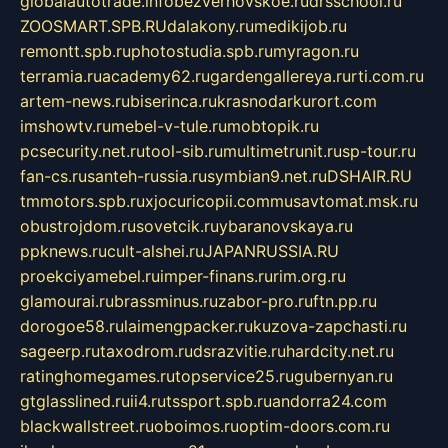
globalautotrade.info
bezverhovskoe.ru
drsschool.ru
ZOOSMART.SPB.RU
dalakony.ru
medikijob.ru
remontt.spb.ru
photostudia.spb.ru
myragon.ru
terramia.ru
academy62.ru
gardengallereya.ru
rti.com.ru
artem-news.ru
biserinca.ru
krasnodarkurort.com
imshowtv.ru
mebel-v-tule.ru
mobtopik.ru
pcsecurity.net.ru
tool-sib.ru
multimetrunit.ru
sp-tour.ru
fan-cs.ru
santeh-russia.ru
symbian9.net.ru
DSHAIR.RU
tmmotors.spb.ru
xjocuricopii.com
musavtomat.msk.ru
obustrojdom.ru
sovetcik.ru
ybaranovskaya.ru
ppknews.ru
cult-alshei.ru
JAPANRUSSIA.RU
proekciyamebel.ru
imper-finans.ru
rim.org.ru
glamourai.ru
brassminus.ru
zabor-pro.ru
ftn.pp.ru
dorogoe58.ru
laimengpacker.ru
kuzova-zapchasti.ru
sageerp.ru
taxodrom.ru
dsrazvitie.ru
hardcity.net.ru
ratinghomegames.ru
topservice25.ru
gubernyan.ru
gtglasslined.ru
ii4.ru
tssport.spb.ru
andorra24.com
blackwallstreet.ru
oboimos.ru
optim-doors.com.ru