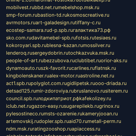
mobilvest.ru
bbd.net.ru
mebelshop.msk.ru
smp-forum.ru
bastion-td.ru
kosmoscreative.ru
avrmotors.ru
art-galadesign.ru
tiffany-c.ru
ecostep-samara.ru
d-p.spb.ru
галактика73.рф
sko.com.ru
davitamebel-spb.ru
fotsis.ru
tesiaes.ru
kokoroyari.spb.ru
blesna-kazan.ru
mossilver.ru
lenderoq.ru
sergeydobrin.ru
tochkazvuka.msk.ru
people-of-art.ru
bezzubova.ru
clubtibet.ru
orior-aks.ru
dynamoauto.ru
szk-favorit.ru
carlines.ru
flatnsk.ru
kingbolenskaner.ru
alex-motor.ru
astroline.net.ru
act1.spb.ru
polyglot.com.ru
gidlipetsk.ru
ooo-driada.ru
detsad125.ru
mir-zdoroviya.ru
bruslanovo.ru
siterem.ru
council.spb.ru
лодкипатриот.рф
kafekolizey.ru
iclub.net.ru
gazon-easy.ru
sugarepilekb.ru
grinox.ru
pylesostineco.ru
msts-ozarenie.ru
kameryjooan.ru
artemovskij.ru
dopler.spb.ru
aid70.ru
metall-perm.ru
ndm.msk.ru
ratingzooshop.ru
apiaccess.ru