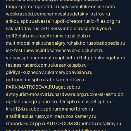
tango-perm.ru
gooddir.ru
sgv.su
multiki-online.com
webkrasotki.com
cherinvest.ru
detskiy-ostrov.ru
ankou.spb.ru
alvesta1.ru
pdf-creator.ru
nix-files.org.ru
sakhatoday.ru
elektrikersymboler.ru
sputnikyes.ru
golf2club.msk.ru
aeforums.ru
zallclub.ru
multimodal.msk.ru
habaigry.ru
haikko.ru
sobakopedia.ru
isz-fest.ru
ewnc.info
screensaver-clock.net.ru
volnav.spb.ru
comnat.ru
npf.net.ru
7bit.pp.ru
kalugatur.ru
tesiaes.ru
card.com.ru
kazanka.spb.ru
gildiya-kuznecov.ru
kameryboavision.ru
griffoncom.spb.ru
fabrika-emotsiy.ru
PARK-MATROSOVA.RU
agat.spb.ru
avtoyurist-moskva1.ru
hardware.org.ru
схема-авто.рф
dg-lab.ru
angrup.ru
recruiter.spb.ru
music8.spb.ru
krsk124.ru
kubok.spb.ru
romanofforex.ru
analitikaplus.ru
spyonline.ru
zosikamery.ru
sloboda-ural.pp.ru
AUTO-COM.SU
hohota.net
alimy.ru
online-z.com
aromat-vostoka.ru
otdelkaexp.ru