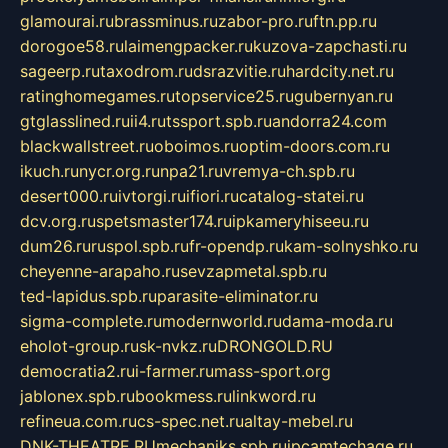
glamourai.ru
brassminus.ru
zabor-pro.ru
ftn.pp.ru
dorogoe58.ru
laimengpacker.ru
kuzova-zapchasti.ru
sageerp.ru
taxodrom.ru
dsrazvitie.ru
hardcity.net.ru
ratinghomegames.ru
topservice25.ru
gubernyan.ru
gtglasslined.ru
ii4.ru
tssport.spb.ru
andorra24.com
blackwallstreet.ru
oboimos.ru
optim-doors.com.ru
ikuch.ru
nycr.org.ru
npa21.ru
vremya-ch.spb.ru
desert000.ru
ivtorgi.ru
ifiori.ru
catalog-statei.ru
dcv.org.ru
spetsmaster174.ru
ipkameryhiseeu.ru
dum26.ru
ruspol.spb.ru
fr-opendp.ru
kam-solnyshko.ru
cheyenne-arapaho.ru
sevzapmetal.spb.ru
ted-lapidus.spb.ru
parasite-eliminator.ru
sigma-complete.ru
modernworld.ru
dama-moda.ru
eholot-group.ru
sk-nvkz.ru
DRONGOLD.RU
democratia2.ru
i-farmer.ru
mass-sport.org
jablonex.spb.ru
bookmess.ru
linkword.ru
refineua.com.ru
cs-spec.net.ru
altay-mebel.ru
DNK-THEATRE.RU
mechaniks.spb.ru
ipcamtechage.ru