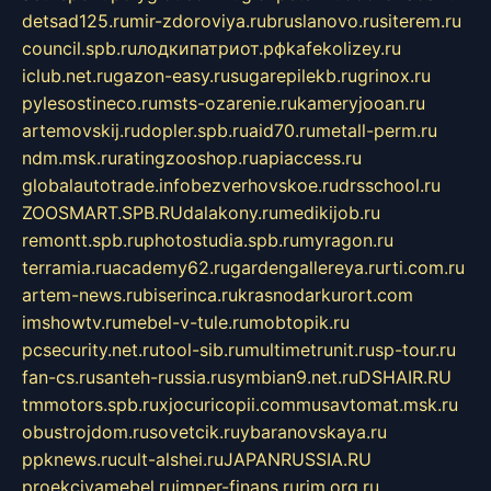
detsad125.ru
mir-zdoroviya.ru
bruslanovo.ru
siterem.ru
council.spb.ru
лодкипатриот.рф
kafekolizey.ru
iclub.net.ru
gazon-easy.ru
sugarepilekb.ru
grinox.ru
pylesostineco.ru
msts-ozarenie.ru
kameryjooan.ru
artemovskij.ru
dopler.spb.ru
aid70.ru
metall-perm.ru
ndm.msk.ru
ratingzooshop.ru
apiaccess.ru
globalautotrade.info
bezverhovskoe.ru
drsschool.ru
ZOOSMART.SPB.RU
dalakony.ru
medikijob.ru
remontt.spb.ru
photostudia.spb.ru
myragon.ru
terramia.ru
academy62.ru
gardengallereya.ru
rti.com.ru
artem-news.ru
biserinca.ru
krasnodarkurort.com
imshowtv.ru
mebel-v-tule.ru
mobtopik.ru
pcsecurity.net.ru
tool-sib.ru
multimetrunit.ru
sp-tour.ru
fan-cs.ru
santeh-russia.ru
symbian9.net.ru
DSHAIR.RU
tmmotors.spb.ru
xjocuricopii.com
musavtomat.msk.ru
obustrojdom.ru
sovetcik.ru
ybaranovskaya.ru
ppknews.ru
cult-alshei.ru
JAPANRUSSIA.RU
proekciyamebel.ru
imper-finans.ru
rim.org.ru