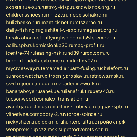
skosta.ru
a-sun.ru
stroy-ldsp.ru
snowlands.org.ru
childrensshoes.ru
mrlizzy.ru
mebelsofiakrd.ru
bulizhenko.ru
rumantick.net.ru
mtszerno.ru
daily-fishing.ru
glushiteli-v-spb.ru
megasat.org.ru
localization.net.ru
flyingfish.pp.ru
ds5teremok.ru
aclib.spb.ru
komissionka30.ru
mag-profit.ru
icentre-74.ru
leasing-nsk.ru
hd39.ru
rcd.com.ru
bioprot.ru
deltaextreme.ru
mirkotlov07.ru
mycrossway.ru
temamedia.ru
art-fusing.ru
cbslefort.ru
sunroadwatch.ru
citroen-yaroslavl.ru
ratnews.msk.ru
sk-if.ru
joomlamoduli.ru
academic-work.ru
bananaboys.ru
sanekua.ru
lianafrukt.ru
beta43.ru
tucsonwoori.com
alex-translation.ru
avantgardeclinics.ru
noel.msk.ru
buylq.ru
aquas-spb.ru
vilnerivne.com
bobry-2.ru
vtoroe-solnce.ru
nickysheen.ru
clockmir.ru
huntercraft.ru
стройокт.рф
webpixels.ru
pczz.msk.su
petrodvorets.spb.ru