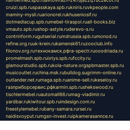
nsintermed.spb.ru
avtovirazh-24.ru
jazzq.ru
czecot.ru
cruizi.spb.ru
spasskaya.spb.ru
kniris.ru
vkpeople.com
maminy-mysli.ru
arionorel.ru
khuseniosif.ru
dotmediacup.spb.ru
mebel-tiraspol.ru
all-books.biz
vmauto.spb.ru
shop-astyle.ru
derevo-s.ru
contrinform.ru
gutserial.ru
mdrussia.spb.ru
monod.ru
refine.org.ru
uk-krein.ru
kamensk61.ru
zooclub.info
filonov.org.ru
технокамск.рф
ra-spectr.ru
ooodriada.ru
promelmash.spb.ru
ixtys.spb.ru
fccity.ru
glamourstudio.spb.ru
kola-nature.org
spbmaster.spb.ru
musicoutlet.ru
china.msk.ru
bulldog.su
grimm-online.ru
outlander.net.ru
maga.spb.ru
anime-sell.ru
keseloy.ru
газприборсервис.рф
karmin.spb.ru
shekswood.ru
tischlermebel.ru
automall66.ru
mag-vladimir.ru
yardbar.ru
kiwitour.spb.ru
indesign.com.ru
freestylemebel.ru
bany-samara.ru
rsei.ru
naidisvoyput.ru
mgsn-invest.ru
ipkamerasannce.ru
alicante-house.ru
ibelka74.ru
cozyhouse.info