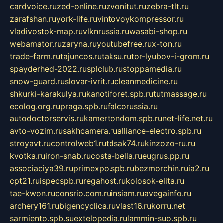
cardvoice.ru
zed-online.ru
zvonitut.ru
zebra-tlt.ru
zarafshan.ru
york-life.ru
vintovoykompressor.ru
vladivostok-map.ru
vlknrussia.ru
wasabi-shop.ru
webamator.ru
zaryna.ru
youtubefree.ru
x-ton.ru
trade-farm.ru
tajuncos.ru
taksu.ru
tor-lyubov-i-grom.ru
spayderhed-2022.ru
splclub.ru
stoppamedia.ru
snow-guard.ru
slovar-ivrit.ru
cleanmedicine.ru
shkurki-karakulya.ru
kanotiforet.spb.ru
tutmassage.ru
ecolog.org.ru
praga.spb.ru
falcorussia.ru
autodoctorservis.ru
kamertondom.spb.ru
net-life.net.ru
avto-vozim.ru
sakhcamera.ru
alliance-electro.spb.ru
stroyavt.ru
controlweb1.ru
tdsak74.ru
kinzozo-ru.ru
kvotka.ru
iron-snab.ru
costa-bella.ru
eugrus.pp.ru
associaciya39.ru
primexpo.spb.ru
bezmorchin.ru
ia2.ru
cpt21.ru
ispecspb.ru
regahost.ru
kolosok-elita.ru
tae-kwon.ru
consrio.com.ru
insiam.ru
avegainfo.ru
archery161.ru
bigencyclica.ru
vlast16.ru
korru.net
sarmiento.spb.su
extelopedia.ru
lammin-suo.spb.ru