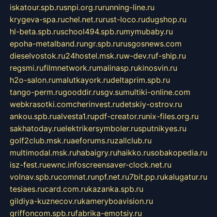
iskatour.spb.ru
snpi.org.ru
running-line.ru
krygeva-spa.ru
chel.net.ru
rust-loco.ru
dugshop.ru
hl-beta.spb.ru
school494.spb.ru
mymubaby.ru
epoha-metalband.ru
ngr.spb.ru
rusgosnews.com
dieselvostok.ru
24hostel.msk.ru
w-dev.ru
f-ship.ru
regsmi.ru
filmnetwork.ru
malinasp.ru
kinosvin.ru
h2o-salon.ru
malutkayork.ru
deltaprim.spb.ru
tango-perm.ru
gooddir.ru
sgv.su
multiki-online.com
webkrasotki.com
cherinvest.ru
detskiy-ostrov.ru
ankou.spb.ru
alvesta1.ru
pdf-creator.ru
nix-files.org.ru
sakhatoday.ru
elektrikersymboler.ru
sputnikyes.ru
golf2club.msk.ru
aeforums.ru
zallclub.ru
multimodal.msk.ru
habaigry.ru
haikko.ru
sobakopedia.ru
isz-fest.ru
ewnc.info
screensaver-clock.net.ru
volnav.spb.ru
comnat.ru
npf.net.ru
7bit.pp.ru
kalugatur.ru
tesiaes.ru
card.com.ru
kazanka.spb.ru
gildiya-kuznecov.ru
kameryboavision.ru
griffoncom.spb.ru
fabrika-emotsiy.ru