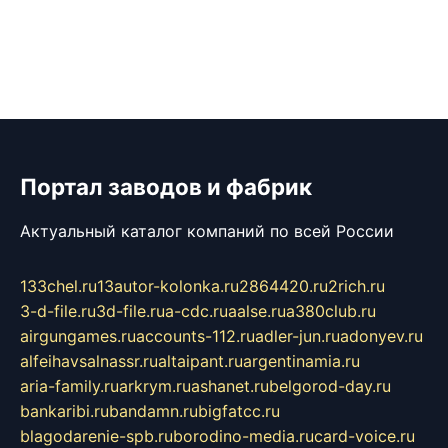
Портал заводов и фабрик
Актуальный каталог компаний по всей России
133chel.ru
13autor-kolonka.ru
2864420.ru
2rich.ru
3-d-file.ru
3d-file.ru
a-cdc.ru
aalse.ru
a380club.ru
airgungames.ru
accounts-112.ru
adler-jun.ru
adonyev.ru
alfeihavsalnassr.ru
altaipant.ru
argentinamia.ru
aria-family.ru
arkrym.ru
ashanet.ru
belgorod-day.ru
bankaribi.ru
bandamn.ru
bigfatcc.ru
blagodarenie-spb.ru
borodino-media.ru
card-voice.ru