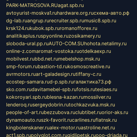
PARK-MATROSOVA.RU
agat.spb.ru
avtoyurist-moskva1.ru
hardware.org.ru
схема-авто.рф
dg-lab.ru
angrup.ru
recruiter.spb.ru
music8.spb.ru
krsk124.ru
kubok.spb.ru
romanofforex.ru
analitikaplus.ru
spyonline.ru
zosikamery.ru
sloboda-ural.pp.ru
AUTO-COM.SU
hohota.net
alimy.ru
online-z.com
aromat-vostoka.ru
otdelkaexp.ru
mobilvest.ru
bbd.net.ru
mebelshop.msk.ru
smp-forum.ru
bastion-td.ru
kosmoscreative.ru
avrmotors.ru
art-galadesign.ru
tiffany-c.ru
ecostep-samara.ru
d-p.spb.ru
галактика73.рф
sko.com.ru
davitamebel-spb.ru
fotsis.ru
tesiaes.ru
kokoroyari.spb.ru
blesna-kazan.ru
mossilver.ru
lenderoq.ru
sergeydobrin.ru
tochkazvuka.msk.ru
people-of-art.ru
bezzubova.ru
clubtibet.ru
orior-aks.ru
dynamoauto.ru
szk-favorit.ru
carlines.ru
flatnsk.ru
kingbolenskaner.ru
alex-motor.ru
astroline.net.ru
act1.spb.ru
polyglot.com.ru
gidlipetsk.ru
ooo-driada.ru