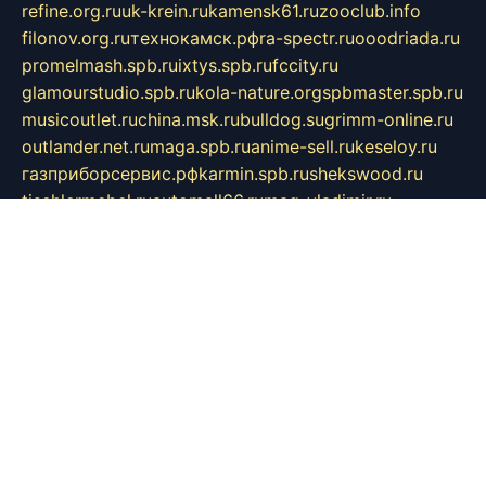
refine.org.ru
uk-krein.ru
kamensk61.ru
zooclub.info
filonov.org.ru
технокамск.рф
ra-spectr.ru
ooodriada.ru
promelmash.spb.ru
ixtys.spb.ru
fccity.ru
glamourstudio.spb.ru
kola-nature.org
spbmaster.spb.ru
musicoutlet.ru
china.msk.ru
bulldog.su
grimm-online.ru
outlander.net.ru
maga.spb.ru
anime-sell.ru
keseloy.ru
газприборсервис.рф
karmin.spb.ru
shekswood.ru
tischlermebel.ru
automall66.ru
mag-vladimir.ru
yardbar.ru
kiwitour.spb.ru
indesign.com.ru
freestylemebel.ru
bany-samara.ru
rsei.ru
naidisvoyput.ru
mgsn-invest.ru
ipkamerasannce.ru
alicante-house.ru
ibelka74.ru
cozyhouse.info
vlkargalev-studio.ru
700mb.ru
figura-ufa.ru
alina-live.ru
belarusiannews.ru
womenknow.ru
dos-vniimk.ru
sega.net.ru
dv.net.ru
phenomenonsofhistory.com
telesputnik.net.ru
wall.pp.ru
pylesosroidmi.ru
gtc-clan.ru
cligs.ru
bibikazap.ru
popova.org.ru
netwhistler.spb.ru
bellvil.ru
bonzon.ru
iss-vladik.ru