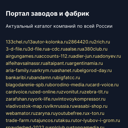
Портал заводов и фабрик
Актуальный каталог компаний по всей России
133chel.ru
13autor-kolonka.ru
2864420.ru
2rich.ru
3-d-file.ru
3d-file.ru
a-cdc.ru
aalse.ru
a380club.ru
airgungames.ru
accounts-112.ru
adler-jun.ru
adonyev.ru
alfeihavsalnassr.ru
altaipant.ru
argentinamia.ru
aria-family.ru
arkrym.ru
ashanet.ru
belgorod-day.ru
bankaribi.ru
bandamn.ru
bigfatcc.ru
blagodarenie-spb.ru
borodino-media.ru
card-voice.ru
cardvoice.ru
zed-online.ru
zvonitut.ru
zebra-tlt.ru
zarafshan.ru
york-life.ru
vintovoykompressor.ru
vladivostok-map.ru
vlknrussia.ru
wasabi-shop.ru
webamator.ru
zaryna.ru
youtubefree.ru
x-ton.ru
trade-farm.ru
tajuncos.ru
taksu.ru
tor-lyubov-i-grom.ru
spayderhed-2022.ru
splclub.ru
stoppamedia.ru