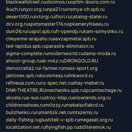
blackwallstreet.ru
oboimos.ru
optim-doors.com.ru
ikuch.ru
nycr.org.ru
npa21.ru
vremya-ch.spb.ru
desert000.ru
ivtorgi.ru
ifiori.ru
catalog-statei.ru
dcv.org.ru
spetsmaster174.ru
ipkameryhiseeu.ru
dum26.ru
ruspol.spb.ru
fr-opendp.ru
kam-solnyshko.ru
cheyenne-arapaho.ru
sevzapmetal.spb.ru
ted-lapidus.spb.ru
parasite-eliminator.ru
sigma-complete.ru
modernworld.ru
dama-moda.ru
eholot-group.ru
sk-nvkz.ru
DRONGOLD.RU
democratia2.ru
i-farmer.ru
mass-sport.org
jablonex.spb.ru
bookmess.ru
linkword.ru
refineua.com.ru
cs-spec.net.ru
altay-mebel.ru
DNK-THEATRE.RU
mechaniks.spb.ru
ipcamtechage.ru
skosta.ru
a-sun.ru
stroy-ldsp.ru
snowlands.org.ru
childrensshoes.ru
mrlizzy.ru
mebelsofiakrd.ru
bulizhenko.ru
rumantick.net.ru
mtszerno.ru
daily-fishing.ru
glushiteli-v-spb.ru
megasat.org.ru
localization.net.ru
flyingfish.pp.ru
ds5teremok.ru