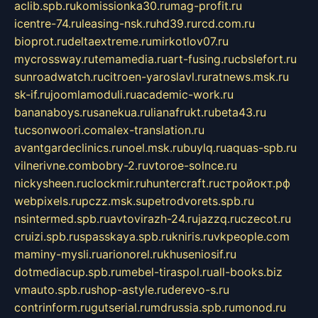
aclib.spb.ru
komissionka30.ru
mag-profit.ru
icentre-74.ru
leasing-nsk.ru
hd39.ru
rcd.com.ru
bioprot.ru
deltaextreme.ru
mirkotlov07.ru
mycrossway.ru
temamedia.ru
art-fusing.ru
cbslefort.ru
sunroadwatch.ru
citroen-yaroslavl.ru
ratnews.msk.ru
sk-if.ru
joomlamoduli.ru
academic-work.ru
bananaboys.ru
sanekua.ru
lianafrukt.ru
beta43.ru
tucsonwoori.com
alex-translation.ru
avantgardeclinics.ru
noel.msk.ru
buylq.ru
aquas-spb.ru
vilnerivne.com
bobry-2.ru
vtoroe-solnce.ru
nickysheen.ru
clockmir.ru
huntercraft.ru
стройокт.рф
webpixels.ru
pczz.msk.su
petrodvorets.spb.ru
nsintermed.spb.ru
avtovirazh-24.ru
jazzq.ru
czecot.ru
cruizi.spb.ru
spasskaya.spb.ru
kniris.ru
vkpeople.com
maminy-mysli.ru
arionorel.ru
khuseniosif.ru
dotmediacup.spb.ru
mebel-tiraspol.ru
all-books.biz
vmauto.spb.ru
shop-astyle.ru
derevo-s.ru
contrinform.ru
gutserial.ru
mdrussia.spb.ru
monod.ru