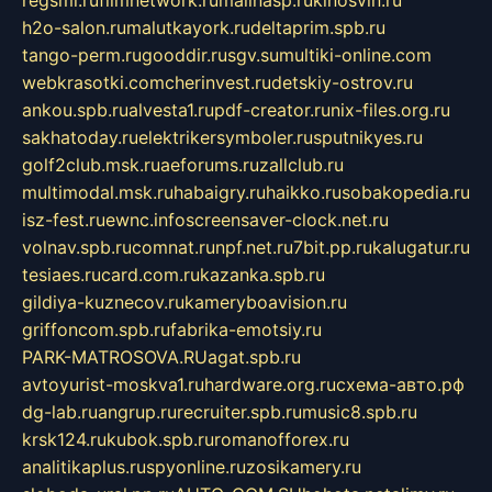
regsmi.ru
filmnetwork.ru
malinasp.ru
kinosvin.ru
h2o-salon.ru
malutkayork.ru
deltaprim.spb.ru
tango-perm.ru
gooddir.ru
sgv.su
multiki-online.com
webkrasotki.com
cherinvest.ru
detskiy-ostrov.ru
ankou.spb.ru
alvesta1.ru
pdf-creator.ru
nix-files.org.ru
sakhatoday.ru
elektrikersymboler.ru
sputnikyes.ru
golf2club.msk.ru
aeforums.ru
zallclub.ru
multimodal.msk.ru
habaigry.ru
haikko.ru
sobakopedia.ru
isz-fest.ru
ewnc.info
screensaver-clock.net.ru
volnav.spb.ru
comnat.ru
npf.net.ru
7bit.pp.ru
kalugatur.ru
tesiaes.ru
card.com.ru
kazanka.spb.ru
gildiya-kuznecov.ru
kameryboavision.ru
griffoncom.spb.ru
fabrika-emotsiy.ru
PARK-MATROSOVA.RU
agat.spb.ru
avtoyurist-moskva1.ru
hardware.org.ru
схема-авто.рф
dg-lab.ru
angrup.ru
recruiter.spb.ru
music8.spb.ru
krsk124.ru
kubok.spb.ru
romanofforex.ru
analitikaplus.ru
spyonline.ru
zosikamery.ru