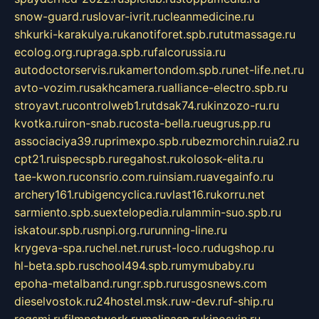
snow-guard.ru
slovar-ivrit.ru
cleanmedicine.ru
shkurki-karakulya.ru
kanotiforet.spb.ru
tutmassage.ru
ecolog.org.ru
praga.spb.ru
falcorussia.ru
autodoctorservis.ru
kamertondom.spb.ru
net-life.net.ru
avto-vozim.ru
sakhcamera.ru
alliance-electro.spb.ru
stroyavt.ru
controlweb1.ru
tdsak74.ru
kinzozo-ru.ru
kvotka.ru
iron-snab.ru
costa-bella.ru
eugrus.pp.ru
associaciya39.ru
primexpo.spb.ru
bezmorchin.ru
ia2.ru
cpt21.ru
ispecspb.ru
regahost.ru
kolosok-elita.ru
tae-kwon.ru
consrio.com.ru
insiam.ru
avegainfo.ru
archery161.ru
bigencyclica.ru
vlast16.ru
korru.net
sarmiento.spb.su
extelopedia.ru
lammin-suo.spb.ru
iskatour.spb.ru
snpi.org.ru
running-line.ru
krygeva-spa.ru
chel.net.ru
rust-loco.ru
dugshop.ru
hl-beta.spb.ru
school494.spb.ru
mymubaby.ru
epoha-metalband.ru
ngr.spb.ru
rusgosnews.com
dieselvostok.ru
24hostel.msk.ru
w-dev.ru
f-ship.ru