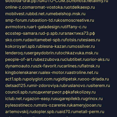
sloboda-ural.pp.ru
AUTO-COM.SU
hohota.net
alimy.ru
online-z.com
aromat-vostoka.ru
otdelkaexp.ru
mobilvest.ru
bbd.net.ru
mebelshop.msk.ru
smp-forum.ru
bastion-td.ru
kosmoscreative.ru
avrmotors.ru
art-galadesign.ru
tiffany-c.ru
ecostep-samara.ru
d-p.spb.ru
галактика73.рф
sko.com.ru
davitamebel-spb.ru
fotsis.ru
tesiaes.ru
kokoroyari.spb.ru
blesna-kazan.ru
mossilver.ru
lenderoq.ru
sergeydobrin.ru
tochkazvuka.msk.ru
people-of-art.ru
bezzubova.ru
clubtibet.ru
orior-aks.ru
dynamoauto.ru
szk-favorit.ru
carlines.ru
flatnsk.ru
kingbolenskaner.ru
alex-motor.ru
astroline.net.ru
act1.spb.ru
polyglot.com.ru
gidlipetsk.ru
ooo-driada.ru
detsad125.ru
mir-zdoroviya.ru
bruslanovo.ru
siterem.ru
council.spb.ru
лодкипатриот.рф
kafekolizey.ru
iclub.net.ru
gazon-easy.ru
sugarepilekb.ru
grinox.ru
pylesostineco.ru
msts-ozarenie.ru
kameryjooan.ru
artemovskij.ru
dopler.spb.ru
aid70.ru
metall-perm.ru