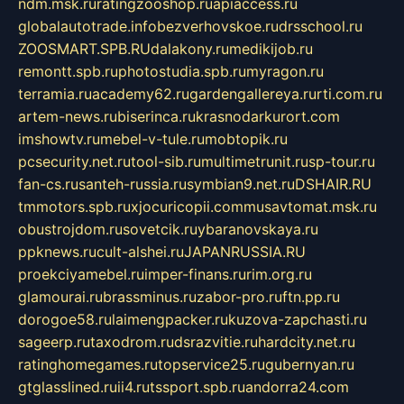
ndm.msk.ru
ratingzooshop.ru
apiaccess.ru
globalautotrade.info
bezverhovskoe.ru
drsschool.ru
ZOOSMART.SPB.RU
dalakony.ru
medikijob.ru
remontt.spb.ru
photostudia.spb.ru
myragon.ru
terramia.ru
academy62.ru
gardengallereya.ru
rti.com.ru
artem-news.ru
biserinca.ru
krasnodarkurort.com
imshowtv.ru
mebel-v-tule.ru
mobtopik.ru
pcsecurity.net.ru
tool-sib.ru
multimetrunit.ru
sp-tour.ru
fan-cs.ru
santeh-russia.ru
symbian9.net.ru
DSHAIR.RU
tmmotors.spb.ru
xjocuricopii.com
musavtomat.msk.ru
obustrojdom.ru
sovetcik.ru
ybaranovskaya.ru
ppknews.ru
cult-alshei.ru
JAPANRUSSIA.RU
proekciyamebel.ru
imper-finans.ru
rim.org.ru
glamourai.ru
brassminus.ru
zabor-pro.ru
ftn.pp.ru
dorogoe58.ru
laimengpacker.ru
kuzova-zapchasti.ru
sageerp.ru
taxodrom.ru
dsrazvitie.ru
hardcity.net.ru
ratinghomegames.ru
topservice25.ru
gubernyan.ru
gtglasslined.ru
ii4.ru
tssport.spb.ru
andorra24.com