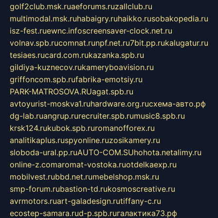
golf2club.msk.ru
aeforums.ru
zallclub.ru
multimodal.msk.ru
habaigry.ru
haikko.ru
sobakopedia.ru
isz-fest.ru
ewnc.info
screensaver-clock.net.ru
volnav.spb.ru
comnat.ru
npf.net.ru
7bit.pp.ru
kalugatur.ru
tesiaes.ru
card.com.ru
kazanka.spb.ru
gildiya-kuznecov.ru
kameryboavision.ru
griffoncom.spb.ru
fabrika-emotsiy.ru
PARK-MATROSOVA.RU
agat.spb.ru
avtoyurist-moskva1.ru
hardware.org.ru
схема-авто.рф
dg-lab.ru
angrup.ru
recruiter.spb.ru
music8.spb.ru
krsk124.ru
kubok.spb.ru
romanofforex.ru
analitikaplus.ru
spyonline.ru
zosikamery.ru
sloboda-ural.pp.ru
AUTO-COM.SU
hohota.net
alimy.ru
online-z.com
aromat-vostoka.ru
otdelkaexp.ru
mobilvest.ru
bbd.net.ru
mebelshop.msk.ru
smp-forum.ru
bastion-td.ru
kosmoscreative.ru
avrmotors.ru
art-galadesign.ru
tiffany-c.ru
ecostep-samara.ru
d-p.spb.ru
галактика73.рф