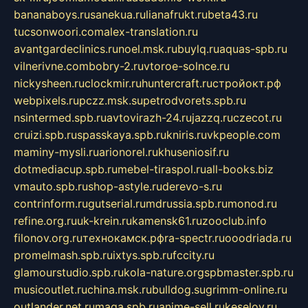
bananaboys.ru
sanekua.ru
lianafrukt.ru
beta43.ru
tucsonwoori.com
alex-translation.ru
avantgardeclinics.ru
noel.msk.ru
buylq.ru
aquas-spb.ru
vilnerivne.com
bobry-2.ru
vtoroe-solnce.ru
nickysheen.ru
clockmir.ru
huntercraft.ru
стройокт.рф
webpixels.ru
pczz.msk.su
petrodvorets.spb.ru
nsintermed.spb.ru
avtovirazh-24.ru
jazzq.ru
czecot.ru
cruizi.spb.ru
spasskaya.spb.ru
kniris.ru
vkpeople.com
maminy-mysli.ru
arionorel.ru
khuseniosif.ru
dotmediacup.spb.ru
mebel-tiraspol.ru
all-books.biz
vmauto.spb.ru
shop-astyle.ru
derevo-s.ru
contrinform.ru
gutserial.ru
mdrussia.spb.ru
monod.ru
refine.org.ru
uk-krein.ru
kamensk61.ru
zooclub.info
filonov.org.ru
технокамск.рф
ra-spectr.ru
ooodriada.ru
promelmash.spb.ru
ixtys.spb.ru
fccity.ru
glamourstudio.spb.ru
kola-nature.org
spbmaster.spb.ru
musicoutlet.ru
china.msk.ru
bulldog.su
grimm-online.ru
outlander.net.ru
maga.spb.ru
anime-sell.ru
keseloy.ru