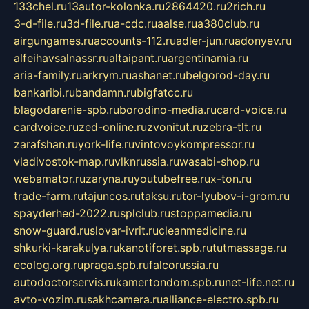
133chel.ru
13autor-kolonka.ru
2864420.ru
2rich.ru
3-d-file.ru
3d-file.ru
a-cdc.ru
aalse.ru
a380club.ru
airgungames.ru
accounts-112.ru
adler-jun.ru
adonyev.ru
alfeihavsalnassr.ru
altaipant.ru
argentinamia.ru
aria-family.ru
arkrym.ru
ashanet.ru
belgorod-day.ru
bankaribi.ru
bandamn.ru
bigfatcc.ru
blagodarenie-spb.ru
borodino-media.ru
card-voice.ru
cardvoice.ru
zed-online.ru
zvonitut.ru
zebra-tlt.ru
zarafshan.ru
york-life.ru
vintovoykompressor.ru
vladivostok-map.ru
vlknrussia.ru
wasabi-shop.ru
webamator.ru
zaryna.ru
youtubefree.ru
x-ton.ru
trade-farm.ru
tajuncos.ru
taksu.ru
tor-lyubov-i-grom.ru
spayderhed-2022.ru
splclub.ru
stoppamedia.ru
snow-guard.ru
slovar-ivrit.ru
cleanmedicine.ru
shkurki-karakulya.ru
kanotiforet.spb.ru
tutmassage.ru
ecolog.org.ru
praga.spb.ru
falcorussia.ru
autodoctorservis.ru
kamertondom.spb.ru
net-life.net.ru
avto-vozim.ru
sakhcamera.ru
alliance-electro.spb.ru