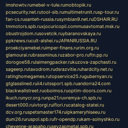
imshowtv.ru
mebel-v-tule.ru
mobtopik.ru
pcsecurity.net.ru
tool-sib.ru
multimetrunit.ru
sp-tour.ru
fan-cs.ru
santeh-russia.ru
symbian9.net.ru
DSHAIR.RU
tmmotors.spb.ru
xjocuricopii.com
musavtomat.msk.ru
obustrojdom.ru
sovetcik.ru
ybaranovskaya.ru
ppknews.ru
cult-alshei.ru
JAPANRUSSIA.RU
proekciyamebel.ru
imper-finans.ru
rim.org.ru
glamourai.ru
brassminus.ru
zabor-pro.ru
ftn.pp.ru
dorogoe58.ru
laimengpacker.ru
kuzova-zapchasti.ru
sageerp.ru
taxodrom.ru
dsrazvitie.ru
hardcity.net.ru
ratinghomegames.ru
topservice25.ru
gubernyan.ru
gtglasslined.ru
ii4.ru
tssport.spb.ru
andorra24.com
blackwallstreet.ru
oboimos.ru
optim-doors.com.ru
ikuch.ru
nycr.org.ru
npa21.ru
vremya-ch.spb.ru
desert000.ru
ivtorgi.ru
ifiori.ru
catalog-statei.ru
dcv.org.ru
spetsmaster174.ru
ipkameryhiseeu.ru
dum26.ru
ruspol.spb.ru
fr-opendp.ru
kam-solnyshko.ru
cheyenne-arapaho.ru
sevzapmetal.spb.ru