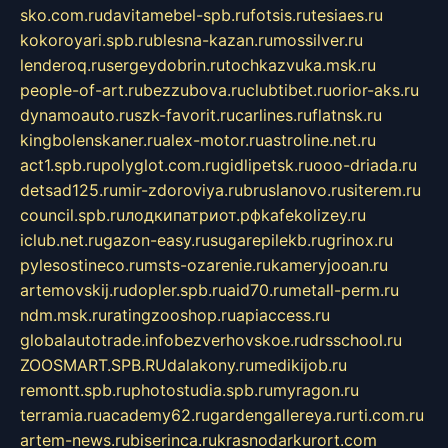
sko.com.ru
davitamebel-spb.ru
fotsis.ru
tesiaes.ru
kokoroyari.spb.ru
blesna-kazan.ru
mossilver.ru
lenderoq.ru
sergeydobrin.ru
tochkazvuka.msk.ru
people-of-art.ru
bezzubova.ru
clubtibet.ru
orior-aks.ru
dynamoauto.ru
szk-favorit.ru
carlines.ru
flatnsk.ru
kingbolenskaner.ru
alex-motor.ru
astroline.net.ru
act1.spb.ru
polyglot.com.ru
gidlipetsk.ru
ooo-driada.ru
detsad125.ru
mir-zdoroviya.ru
bruslanovo.ru
siterem.ru
council.spb.ru
лодкипатриот.рф
kafekolizey.ru
iclub.net.ru
gazon-easy.ru
sugarepilekb.ru
grinox.ru
pylesostineco.ru
msts-ozarenie.ru
kameryjooan.ru
artemovskij.ru
dopler.spb.ru
aid70.ru
metall-perm.ru
ndm.msk.ru
ratingzooshop.ru
apiaccess.ru
globalautotrade.info
bezverhovskoe.ru
drsschool.ru
ZOOSMART.SPB.RU
dalakony.ru
medikijob.ru
remontt.spb.ru
photostudia.spb.ru
myragon.ru
terramia.ru
academy62.ru
gardengallereya.ru
rti.com.ru
artem-news.ru
biserinca.ru
krasnodarkurort.com