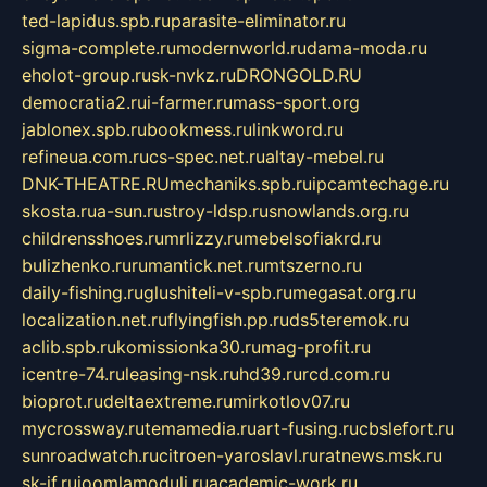
ted-lapidus.spb.ru
parasite-eliminator.ru
sigma-complete.ru
modernworld.ru
dama-moda.ru
eholot-group.ru
sk-nvkz.ru
DRONGOLD.RU
democratia2.ru
i-farmer.ru
mass-sport.org
jablonex.spb.ru
bookmess.ru
linkword.ru
refineua.com.ru
cs-spec.net.ru
altay-mebel.ru
DNK-THEATRE.RU
mechaniks.spb.ru
ipcamtechage.ru
skosta.ru
a-sun.ru
stroy-ldsp.ru
snowlands.org.ru
childrensshoes.ru
mrlizzy.ru
mebelsofiakrd.ru
bulizhenko.ru
rumantick.net.ru
mtszerno.ru
daily-fishing.ru
glushiteli-v-spb.ru
megasat.org.ru
localization.net.ru
flyingfish.pp.ru
ds5teremok.ru
aclib.spb.ru
komissionka30.ru
mag-profit.ru
icentre-74.ru
leasing-nsk.ru
hd39.ru
rcd.com.ru
bioprot.ru
deltaextreme.ru
mirkotlov07.ru
mycrossway.ru
temamedia.ru
art-fusing.ru
cbslefort.ru
sunroadwatch.ru
citroen-yaroslavl.ru
ratnews.msk.ru
sk-if.ru
joomlamoduli.ru
academic-work.ru