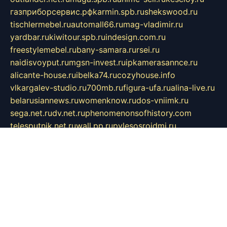
газприборсервис.рф
karmin.spb.ru
shekswood.ru
tischlermebel.ru
automall66.ru
mag-vladimir.ru
yardbar.ru
kiwitour.spb.ru
indesign.com.ru
freestylemebel.ru
bany-samara.ru
rsei.ru
naidisvoyput.ru
mgsn-invest.ru
ipkamerasannce.ru
alicante-house.ru
ibelka74.ru
cozyhouse.info
vlkargalev-studio.ru
700mb.ru
figura-ufa.ru
alina-live.ru
belarusiannews.ru
womenknow.ru
dos-vniimk.ru
sega.net.ru
dv.net.ru
phenomenonsofhistory.com
telesputnik.net.ru
wall.pp.ru
pylesosroidmi.ru
gtc-clan.ru
cligs.ru
bibikazap.ru
popova.org.ru
netwhistler.spb.ru
bellvil.ru
bonzon.ru
iss-vladik.ru
defiparis.net.ru
las-gryzas.ru
amku.ru
electednews.spb.ru
feather.org.ru
spar72.ru
tankiigri.ru
dominus.com.ru
ibtree.ru
sanykool.pp.ru
unixlib.org.ru
menatep.spb.ru
gartenterrassen.ru
printeka.ru
skvozilka.com.ru
parkovka-pub.ru
lovemobi.ru
art-ru.ru
emulatorz.com.ru
alucomp.com.ru
tatforum.com.ru