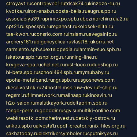
stroyavt.ru
controlweb1.ru
tdsak74.ru
kinzozo-ru.ru
kvotka.ru
iron-snab.ru
costa-bella.ru
eugrus.pp.ru
associaciya39.ru
primexpo.spb.ru
bezmorchin.ru
ia2.ru
cpt21.ru
ispecspb.ru
regahost.ru
kolosok-elita.ru
tae-kwon.ru
consrio.com.ru
insiam.ru
avegainfo.ru
archery161.ru
bigencyclica.ru
vlast16.ru
korru.net
sarmiento.spb.su
extelopedia.ru
lammin-suo.spb.ru
iskatour.spb.ru
snpi.org.ru
running-line.ru
krygeva-spa.ru
chel.net.ru
rust-loco.ru
dugshop.ru
hl-beta.spb.ru
school494.spb.ru
mymubaby.ru
epoha-metalband.ru
ngr.spb.ru
rusgosnews.com
dieselvostok.ru
24hostel.msk.ru
w-dev.ru
f-ship.ru
regsmi.ru
filmnetwork.ru
malinasp.ru
kinosvin.ru
h2o-salon.ru
malutkayork.ru
deltaprim.spb.ru
tango-perm.ru
gooddir.ru
sgv.su
multiki-online.com
webkrasotki.com
cherinvest.ru
detskiy-ostrov.ru
ankou.spb.ru
alvesta1.ru
pdf-creator.ru
nix-files.org.ru
sakhatoday.ru
elektrikersymboler.ru
sputnikyes.ru