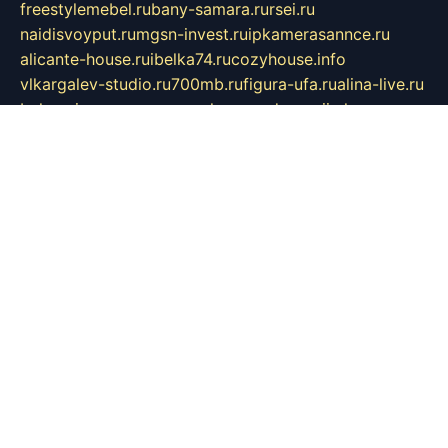
freestylemebel.ru
bany-samara.ru
rsei.ru
naidisvoyput.ru
mgsn-invest.ru
ipkamerasannce.ru
alicante-house.ru
ibelka74.ru
cozyhouse.info
vlkargalev-studio.ru
700mb.ru
figura-ufa.ru
alina-live.ru
belarusiannews.ru
womenknow.ru
dos-vniimk.ru
sega.net.ru
dv.net.ru
phenomenonsofhistory.com
telesputnik.net.ru
wall.pp.ru
pylesosroidmi.ru
gtc-clan.ru
cligs.ru
bibikazap.ru
popova.org.ru
netwhistler.spb.ru
bellvil.ru
bonzon.ru
iss-vladik.ru
defiparis.net.ru
las-gryzas.ru
amku.ru
electednews.spb.ru
feather.org.ru
spar72.ru
tankiigri.ru
dominus.com.ru
ibtree.ru
sanykool.pp.ru
unixlib.org.ru
menatep.spb.ru
gartenterrassen.ru
printeka.ru
skvozilka.com.ru
parkovka-pub.ru
lovemobi.ru
art-ru.ru
emulatorz.com.ru
alucomp.com.ru
tatforum.com.ru
alternativa-profi.ru
dermakler.ru
artsurvey.ru
aredir.ru
khimspas.ru
centr-maxi.ru
2018r.ru
bort-stomer-defort.ru
professional2.ru
gibsons.ru