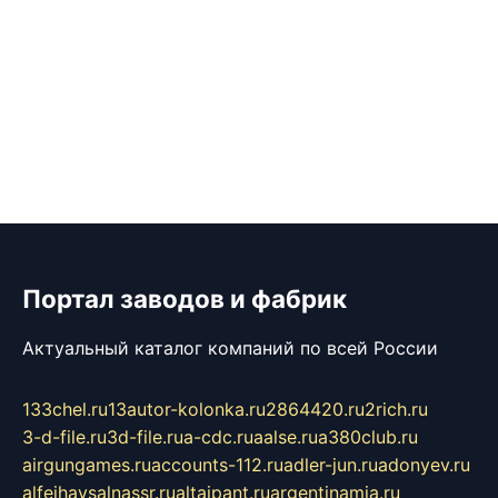
Портал заводов и фабрик
Актуальный каталог компаний по всей России
133chel.ru
13autor-kolonka.ru
2864420.ru
2rich.ru
3-d-file.ru
3d-file.ru
a-cdc.ru
aalse.ru
a380club.ru
airgungames.ru
accounts-112.ru
adler-jun.ru
adonyev.ru
alfeihavsalnassr.ru
altaipant.ru
argentinamia.ru