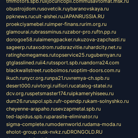
tmmotors.spb.ru
xjocuricopii.com
musavtomat.msk.ru
obustrojdom.ru
sovetcik.ru
ybaranovskaya.ru
ppknews.ru
cult-alshei.ru
JAPANRUSSIA.RU
proekciyamebel.ru
imper-finans.ru
rim.org.ru
glamourai.ru
brassminus.ru
zabor-pro.ru
ftn.pp.ru
dorogoe58.ru
laimengpacker.ru
kuzova-zapchasti.ru
sageerp.ru
taxodrom.ru
dsrazvitie.ru
hardcity.net.ru
ratinghomegames.ru
topservice25.ru
gubernyan.ru
gtglasslined.ru
ii4.ru
tssport.spb.ru
andorra24.com
blackwallstreet.ru
oboimos.ru
optim-doors.com.ru
ikuch.ru
nycr.org.ru
npa21.ru
vremya-ch.spb.ru
desert000.ru
ivtorgi.ru
ifiori.ru
catalog-statei.ru
dcv.org.ru
spetsmaster174.ru
ipkameryhiseeu.ru
dum26.ru
ruspol.spb.ru
fr-opendp.ru
kam-solnyshko.ru
cheyenne-arapaho.ru
sevzapmetal.spb.ru
ted-lapidus.spb.ru
parasite-eliminator.ru
sigma-complete.ru
modernworld.ru
dama-moda.ru
eholot-group.ru
sk-nvkz.ru
DRONGOLD.RU