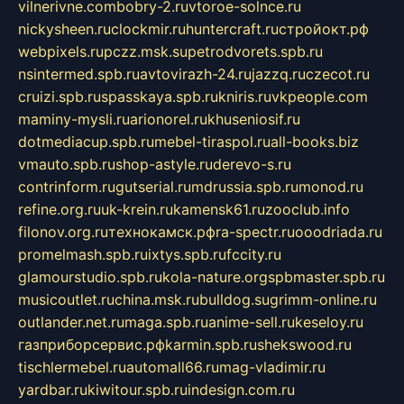
vilnerivne.com
bobry-2.ru
vtoroe-solnce.ru
nickysheen.ru
clockmir.ru
huntercraft.ru
стройокт.рф
webpixels.ru
pczz.msk.su
petrodvorets.spb.ru
nsintermed.spb.ru
avtovirazh-24.ru
jazzq.ru
czecot.ru
cruizi.spb.ru
spasskaya.spb.ru
kniris.ru
vkpeople.com
maminy-mysli.ru
arionorel.ru
khuseniosif.ru
dotmediacup.spb.ru
mebel-tiraspol.ru
all-books.biz
vmauto.spb.ru
shop-astyle.ru
derevo-s.ru
contrinform.ru
gutserial.ru
mdrussia.spb.ru
monod.ru
refine.org.ru
uk-krein.ru
kamensk61.ru
zooclub.info
filonov.org.ru
технокамск.рф
ra-spectr.ru
ooodriada.ru
promelmash.spb.ru
ixtys.spb.ru
fccity.ru
glamourstudio.spb.ru
kola-nature.org
spbmaster.spb.ru
musicoutlet.ru
china.msk.ru
bulldog.su
grimm-online.ru
outlander.net.ru
maga.spb.ru
anime-sell.ru
keseloy.ru
газприборсервис.рф
karmin.spb.ru
shekswood.ru
tischlermebel.ru
automall66.ru
mag-vladimir.ru
yardbar.ru
kiwitour.spb.ru
indesign.com.ru