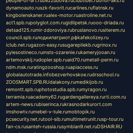
people-of-art.ru
bezzubova.ru
clubtibet.ru
orior-aks.ru
dynamoauto.ru
szk-favorit.ru
carlines.ru
flatnsk.ru
kingbolenskaner.ru
alex-motor.ru
astroline.net.ru
act1.spb.ru
polyglot.com.ru
gidlipetsk.ru
ooo-driada.ru
detsad125.ru
mir-zdoroviya.ru
bruslanovo.ru
siterem.ru
council.spb.ru
лодкипатриот.рф
kafekolizey.ru
iclub.net.ru
gazon-easy.ru
sugarepilekb.ru
grinox.ru
pylesostineco.ru
msts-ozarenie.ru
kameryjooan.ru
artemovskij.ru
dopler.spb.ru
aid70.ru
metall-perm.ru
ndm.msk.ru
ratingzooshop.ru
apiaccess.ru
globalautotrade.info
bezverhovskoe.ru
drsschool.ru
ZOOSMART.SPB.RU
dalakony.ru
medikijob.ru
remontt.spb.ru
photostudia.spb.ru
myragon.ru
terramia.ru
academy62.ru
gardengallereya.ru
rti.com.ru
artem-news.ru
biserinca.ru
krasnodarkurort.com
imshowtv.ru
mebel-v-tule.ru
mobtopik.ru
pcsecurity.net.ru
tool-sib.ru
multimetrunit.ru
sp-tour.ru
fan-cs.ru
santeh-russia.ru
symbian9.net.ru
DSHAIR.RU