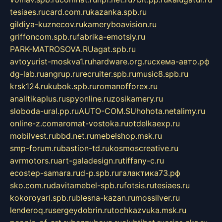
tesiaes.ru
card.com.ru
kazanka.spb.ru
gildiya-kuznecov.ru
kameryboavision.ru
griffoncom.spb.ru
fabrika-emotsiy.ru
PARK-MATROSOVA.RU
agat.spb.ru
avtoyurist-moskva1.ru
hardware.org.ru
схема-авто.рф
dg-lab.ru
angrup.ru
recruiter.spb.ru
music8.spb.ru
krsk124.ru
kubok.spb.ru
romanofforex.ru
analitikaplus.ru
spyonline.ru
zosikamery.ru
sloboda-ural.pp.ru
AUTO-COM.SU
hohota.net
alimy.ru
online-z.com
aromat-vostoka.ru
otdelkaexp.ru
mobilvest.ru
bbd.net.ru
mebelshop.msk.ru
smp-forum.ru
bastion-td.ru
kosmoscreative.ru
avrmotors.ru
art-galadesign.ru
tiffany-c.ru
ecostep-samara.ru
d-p.spb.ru
галактика73.рф
sko.com.ru
davitamebel-spb.ru
fotsis.ru
tesiaes.ru
kokoroyari.spb.ru
blesna-kazan.ru
mossilver.ru
lenderoq.ru
sergeydobrin.ru
tochkazvuka.msk.ru