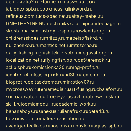
democratia2.ru
i-farmer.ru
mass-sport.org
jablonex.spb.ru
bookmess.ru
linkword.ru
refineua.com.ru
cs-spec.net.ru
altay-mebel.ru
DNK-THEATRE.RU
mechaniks.spb.ru
ipcamtechage.ru
skosta.ru
a-sun.ru
stroy-ldsp.ru
snowlands.org.ru
childrensshoes.ru
mrlizzy.ru
mebelsofiakrd.ru
bulizhenko.ru
rumantick.net.ru
mtszerno.ru
daily-fishing.ru
glushiteli-v-spb.ru
megasat.org.ru
localization.net.ru
flyingfish.pp.ru
ds5teremok.ru
aclib.spb.ru
komissionka30.ru
mag-profit.ru
icentre-74.ru
leasing-nsk.ru
hd39.ru
rcd.com.ru
bioprot.ru
deltaextreme.ru
mirkotlov07.ru
mycrossway.ru
temamedia.ru
art-fusing.ru
cbslefort.ru
sunroadwatch.ru
citroen-yaroslavl.ru
ratnews.msk.ru
sk-if.ru
joomlamoduli.ru
academic-work.ru
bananaboys.ru
sanekua.ru
lianafrukt.ru
beta43.ru
tucsonwoori.com
alex-translation.ru
avantgardeclinics.ru
noel.msk.ru
buylq.ru
aquas-spb.ru