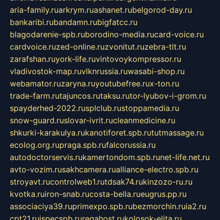
aria-family.ru
arkrym.ru
ashanet.ru
belgorod-day.ru
bankaribi.ru
bandamn.ru
bigfatcc.ru
blagodarenie-spb.ru
borodino-media.ru
card-voice.ru
cardvoice.ru
zed-online.ru
zvonitut.ru
zebra-tlt.ru
zarafshan.ru
york-life.ru
vintovoykompressor.ru
vladivostok-map.ru
vlknrussia.ru
wasabi-shop.ru
webamator.ru
zaryna.ru
youtubefree.ru
x-ton.ru
trade-farm.ru
tajuncos.ru
taksu.ru
tor-lyubov-i-grom.ru
spayderhed-2022.ru
splclub.ru
stoppamedia.ru
snow-guard.ru
slovar-ivrit.ru
cleanmedicine.ru
shkurki-karakulya.ru
kanotiforet.spb.ru
tutmassage.ru
ecolog.org.ru
praga.spb.ru
falcorussia.ru
autodoctorservis.ru
kamertondom.spb.ru
net-life.net.ru
avto-vozim.ru
sakhcamera.ru
alliance-electro.spb.ru
stroyavt.ru
controlweb1.ru
tdsak74.ru
kinzozo-ru.ru
kvotka.ru
iron-snab.ru
costa-bella.ru
eugrus.pp.ru
associaciya39.ru
primexpo.spb.ru
bezmorchin.ru
ia2.ru
cpt21.ru
ispecspb.ru
regahost.ru
kolosok-elita.ru