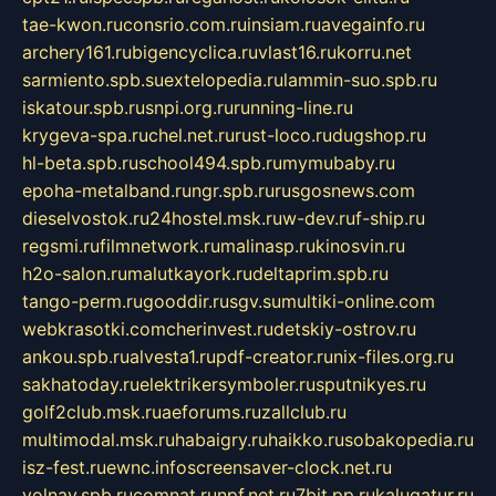
tae-kwon.ru
consrio.com.ru
insiam.ru
avegainfo.ru
archery161.ru
bigencyclica.ru
vlast16.ru
korru.net
sarmiento.spb.su
extelopedia.ru
lammin-suo.spb.ru
iskatour.spb.ru
snpi.org.ru
running-line.ru
krygeva-spa.ru
chel.net.ru
rust-loco.ru
dugshop.ru
hl-beta.spb.ru
school494.spb.ru
mymubaby.ru
epoha-metalband.ru
ngr.spb.ru
rusgosnews.com
dieselvostok.ru
24hostel.msk.ru
w-dev.ru
f-ship.ru
regsmi.ru
filmnetwork.ru
malinasp.ru
kinosvin.ru
h2o-salon.ru
malutkayork.ru
deltaprim.spb.ru
tango-perm.ru
gooddir.ru
sgv.su
multiki-online.com
webkrasotki.com
cherinvest.ru
detskiy-ostrov.ru
ankou.spb.ru
alvesta1.ru
pdf-creator.ru
nix-files.org.ru
sakhatoday.ru
elektrikersymboler.ru
sputnikyes.ru
golf2club.msk.ru
aeforums.ru
zallclub.ru
multimodal.msk.ru
habaigry.ru
haikko.ru
sobakopedia.ru
isz-fest.ru
ewnc.info
screensaver-clock.net.ru
volnav.spb.ru
comnat.ru
npf.net.ru
7bit.pp.ru
kalugatur.ru