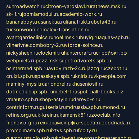
sunroadwatch.ru
citroen-yaroslavl.ru
ratnews.msk.ru
sk-if.ru
joomlamoduli.ru
academic-work.ru
bananaboys.ru
sanekua.ru
lianafrukt.ru
beta43.ru
tucsonwoori.com
alex-translation.ru
avantgardeclinics.ru
noel.msk.ru
buylq.ru
aquas-spb.ru
vilnerivne.com
bobry-2.ru
vtoroe-solnce.ru
nickysheen.ru
clockmir.ru
huntercraft.ru
стройокт.рф
webpixels.ru
pczz.msk.su
petrodvorets.spb.ru
nsintermed.spb.ru
avtovirazh-24.ru
jazzq.ru
czecot.ru
cruizi.spb.ru
spasskaya.spb.ru
kniris.ru
vkpeople.com
maminy-mysli.ru
arionorel.ru
khuseniosif.ru
dotmediacup.spb.ru
mebel-tiraspol.ru
all-books.biz
vmauto.spb.ru
shop-astyle.ru
derevo-s.ru
contrinform.ru
gutserial.ru
mdrussia.spb.ru
monod.ru
refine.org.ru
uk-krein.ru
kamensk61.ru
zooclub.info
filonov.org.ru
технокамск.рф
ra-spectr.ru
ooodriada.ru
promelmash.spb.ru
ixtys.spb.ru
fccity.ru
glamourstudio.spb.ru
kola-nature.org
spbmaster.spb.ru