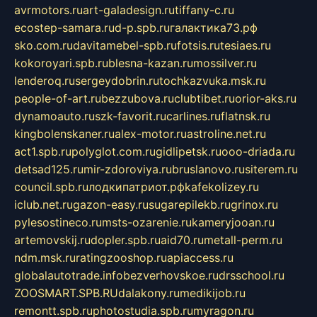
avrmotors.ru
art-galadesign.ru
tiffany-c.ru
ecostep-samara.ru
d-p.spb.ru
галактика73.рф
sko.com.ru
davitamebel-spb.ru
fotsis.ru
tesiaes.ru
kokoroyari.spb.ru
blesna-kazan.ru
mossilver.ru
lenderoq.ru
sergeydobrin.ru
tochkazvuka.msk.ru
people-of-art.ru
bezzubova.ru
clubtibet.ru
orior-aks.ru
dynamoauto.ru
szk-favorit.ru
carlines.ru
flatnsk.ru
kingbolenskaner.ru
alex-motor.ru
astroline.net.ru
act1.spb.ru
polyglot.com.ru
gidlipetsk.ru
ooo-driada.ru
detsad125.ru
mir-zdoroviya.ru
bruslanovo.ru
siterem.ru
council.spb.ru
лодкипатриот.рф
kafekolizey.ru
iclub.net.ru
gazon-easy.ru
sugarepilekb.ru
grinox.ru
pylesostineco.ru
msts-ozarenie.ru
kameryjooan.ru
artemovskij.ru
dopler.spb.ru
aid70.ru
metall-perm.ru
ndm.msk.ru
ratingzooshop.ru
apiaccess.ru
globalautotrade.info
bezverhovskoe.ru
drsschool.ru
ZOOSMART.SPB.RU
dalakony.ru
medikijob.ru
remontt.spb.ru
photostudia.spb.ru
myragon.ru