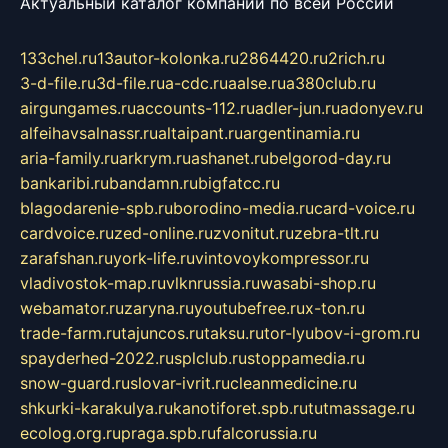
Актуальный каталог компаний по всей России
133chel.ru
13autor-kolonka.ru
2864420.ru
2rich.ru
3-d-file.ru
3d-file.ru
a-cdc.ru
aalse.ru
a380club.ru
airgungames.ru
accounts-112.ru
adler-jun.ru
adonyev.ru
alfeihavsalnassr.ru
altaipant.ru
argentinamia.ru
aria-family.ru
arkrym.ru
ashanet.ru
belgorod-day.ru
bankaribi.ru
bandamn.ru
bigfatcc.ru
blagodarenie-spb.ru
borodino-media.ru
card-voice.ru
cardvoice.ru
zed-online.ru
zvonitut.ru
zebra-tlt.ru
zarafshan.ru
york-life.ru
vintovoykompressor.ru
vladivostok-map.ru
vlknrussia.ru
wasabi-shop.ru
webamator.ru
zaryna.ru
youtubefree.ru
x-ton.ru
trade-farm.ru
tajuncos.ru
taksu.ru
tor-lyubov-i-grom.ru
spayderhed-2022.ru
splclub.ru
stoppamedia.ru
snow-guard.ru
slovar-ivrit.ru
cleanmedicine.ru
shkurki-karakulya.ru
kanotiforet.spb.ru
tutmassage.ru
ecolog.org.ru
praga.spb.ru
falcorussia.ru