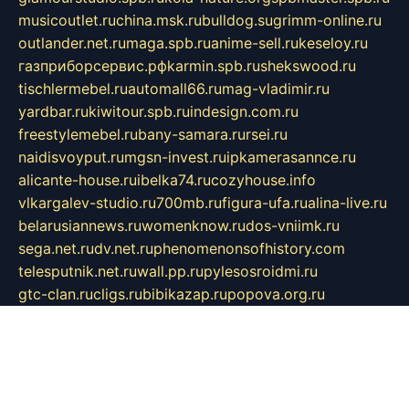
musicoutlet.ru
china.msk.ru
bulldog.su
grimm-online.ru
outlander.net.ru
maga.spb.ru
anime-sell.ru
keseloy.ru
газприборсервис.рф
karmin.spb.ru
shekswood.ru
tischlermebel.ru
automall66.ru
mag-vladimir.ru
yardbar.ru
kiwitour.spb.ru
indesign.com.ru
freestylemebel.ru
bany-samara.ru
rsei.ru
naidisvoyput.ru
mgsn-invest.ru
ipkamerasannce.ru
alicante-house.ru
ibelka74.ru
cozyhouse.info
vlkargalev-studio.ru
700mb.ru
figura-ufa.ru
alina-live.ru
belarusiannews.ru
womenknow.ru
dos-vniimk.ru
sega.net.ru
dv.net.ru
phenomenonsofhistory.com
telesputnik.net.ru
wall.pp.ru
pylesosroidmi.ru
gtc-clan.ru
cligs.ru
bibikazap.ru
popova.org.ru
netwhistler.spb.ru
bellvil.ru
bonzon.ru
iss-vladik.ru
defiparis.net.ru
las-gryzas.ru
amku.ru
electednews.spb.ru
feather.org.ru
spar72.ru
tankiigri.ru
dominus.com.ru
ibtree.ru
sanykool.pp.ru
unixlib.org.ru
menatep.spb.ru
gartenterrassen.ru
printeka.ru