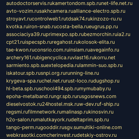
autodoctorservis.ru
kamertondom.spb.ru
net-life.net.ru
avto-vozim.ru
sakhcamera.ru
alliance-electro.spb.ru
stroyavt.ru
controlweb1.ru
tdsak74.ru
kinzozo-ru.ru
kvotka.ru
iron-snab.ru
costa-bella.ru
eugrus.pp.ru
associaciya39.ru
primexpo.spb.ru
bezmorchin.ru
ia2.ru
cpt21.ru
ispecspb.ru
regahost.ru
kolosok-elita.ru
tae-kwon.ru
consrio.com.ru
insiam.ru
avegainfo.ru
archery161.ru
bigencyclica.ru
vlast16.ru
korru.net
sarmiento.spb.su
extelopedia.ru
lammin-suo.spb.ru
iskatour.spb.ru
snpi.org.ru
running-line.ru
krygeva-spa.ru
chel.net.ru
rust-loco.ru
dugshop.ru
hl-beta.spb.ru
school494.spb.ru
mymubaby.ru
epoha-metalband.ru
ngr.spb.ru
rusgosnews.com
dieselvostok.ru
24hostel.msk.ru
w-dev.ru
f-ship.ru
regsmi.ru
filmnetwork.ru
malinasp.ru
kinosvin.ru
h2o-salon.ru
malutkayork.ru
deltaprim.spb.ru
tango-perm.ru
gooddir.ru
sgv.su
multiki-online.com
webkrasotki.com
cherinvest.ru
detskiy-ostrov.ru