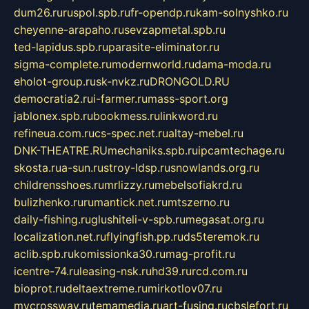
dum26.ru
ruspol.spb.ru
fr-opendp.ru
kam-solnyshko.ru
cheyenne-arapaho.ru
sevzapmetal.spb.ru
ted-lapidus.spb.ru
parasite-eliminator.ru
sigma-complete.ru
modernworld.ru
dama-moda.ru
eholot-group.ru
sk-nvkz.ru
DRONGOLD.RU
democratia2.ru
i-farmer.ru
mass-sport.org
jablonex.spb.ru
bookmess.ru
linkword.ru
refineua.com.ru
cs-spec.net.ru
altay-mebel.ru
DNK-THEATRE.RU
mechaniks.spb.ru
ipcamtechage.ru
skosta.ru
a-sun.ru
stroy-ldsp.ru
snowlands.org.ru
childrensshoes.ru
mrlizzy.ru
mebelsofiakrd.ru
bulizhenko.ru
rumantick.net.ru
mtszerno.ru
daily-fishing.ru
glushiteli-v-spb.ru
megasat.org.ru
localization.net.ru
flyingfish.pp.ru
ds5teremok.ru
aclib.spb.ru
komissionka30.ru
mag-profit.ru
icentre-74.ru
leasing-nsk.ru
hd39.ru
rcd.com.ru
bioprot.ru
deltaextreme.ru
mirkotlov07.ru
mycrossway.ru
temamedia.ru
art-fusing.ru
cbslefort.ru