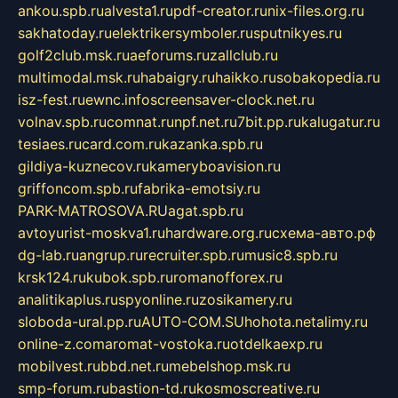
ankou.spb.ru
alvesta1.ru
pdf-creator.ru
nix-files.org.ru
sakhatoday.ru
elektrikersymboler.ru
sputnikyes.ru
golf2club.msk.ru
aeforums.ru
zallclub.ru
multimodal.msk.ru
habaigry.ru
haikko.ru
sobakopedia.ru
isz-fest.ru
ewnc.info
screensaver-clock.net.ru
volnav.spb.ru
comnat.ru
npf.net.ru
7bit.pp.ru
kalugatur.ru
tesiaes.ru
card.com.ru
kazanka.spb.ru
gildiya-kuznecov.ru
kameryboavision.ru
griffoncom.spb.ru
fabrika-emotsiy.ru
PARK-MATROSOVA.RU
agat.spb.ru
avtoyurist-moskva1.ru
hardware.org.ru
схема-авто.рф
dg-lab.ru
angrup.ru
recruiter.spb.ru
music8.spb.ru
krsk124.ru
kubok.spb.ru
romanofforex.ru
analitikaplus.ru
spyonline.ru
zosikamery.ru
sloboda-ural.pp.ru
AUTO-COM.SU
hohota.net
alimy.ru
online-z.com
aromat-vostoka.ru
otdelkaexp.ru
mobilvest.ru
bbd.net.ru
mebelshop.msk.ru
smp-forum.ru
bastion-td.ru
kosmoscreative.ru