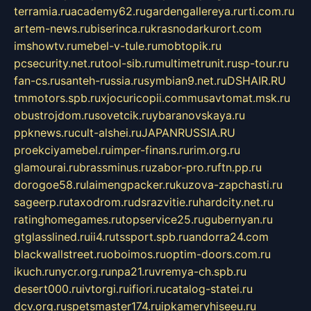
terramia.ru
academy62.ru
gardengallereya.ru
rti.com.ru
artem-news.ru
biserinca.ru
krasnodarkurort.com
imshowtv.ru
mebel-v-tule.ru
mobtopik.ru
pcsecurity.net.ru
tool-sib.ru
multimetrunit.ru
sp-tour.ru
fan-cs.ru
santeh-russia.ru
symbian9.net.ru
DSHAIR.RU
tmmotors.spb.ru
xjocuricopii.com
musavtomat.msk.ru
obustrojdom.ru
sovetcik.ru
ybaranovskaya.ru
ppknews.ru
cult-alshei.ru
JAPANRUSSIA.RU
proekciyamebel.ru
imper-finans.ru
rim.org.ru
glamourai.ru
brassminus.ru
zabor-pro.ru
ftn.pp.ru
dorogoe58.ru
laimengpacker.ru
kuzova-zapchasti.ru
sageerp.ru
taxodrom.ru
dsrazvitie.ru
hardcity.net.ru
ratinghomegames.ru
topservice25.ru
gubernyan.ru
gtglasslined.ru
ii4.ru
tssport.spb.ru
andorra24.com
blackwallstreet.ru
oboimos.ru
optim-doors.com.ru
ikuch.ru
nycr.org.ru
npa21.ru
vremya-ch.spb.ru
desert000.ru
ivtorgi.ru
ifiori.ru
catalog-statei.ru
dcv.org.ru
spetsmaster174.ru
ipkameryhiseeu.ru