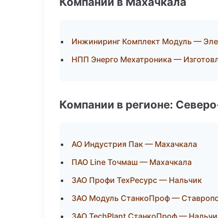
Компании в Махачкала
Инжиниринг Комплект Модуль — Эле
НПП Энерго Мехатроника — Изготовл
Компании в регионе: Север
АО Индустрия Пак — Махачкала
ПАО Line Точмаш — Махачкала
ЗАО Профи ТехРесурс — Нальчик
ЗАО Модуль СтанкоПроф — Ставроп
ЗАО TechPlant СтанкоПроф — Нальчи