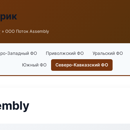
брик
г
» ООО Поток Assembly
ро-Западный ФО
Приволжский ФО
Уральский ФО
Южный ФО
Северо-Кавказский ФО
embly