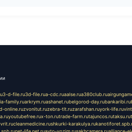
сии
ru
3-d-file.ru
3d-file.ru
a-cdc.ru
aalse.ru
a380club.ru
airgungame
ia-family.ru
arkrym.ru
ashanet.ru
belgorod-day.ru
bankaribi.ru
d-online.ru
zvonitut.ru
zebra-tlt.ru
zarafshan.ru
york-life.ru
vin
a.ru
youtubefree.ru
x-ton.ru
trade-farm.ru
tajuncos.ru
taksu.ru
vrit.ru
cleanmedicine.ru
shkurki-karakulya.ru
kanotiforet.spb.
spb.ru
net-life.net.ru
avto-vozim.ru
sakhcamera.ru
alliance-e