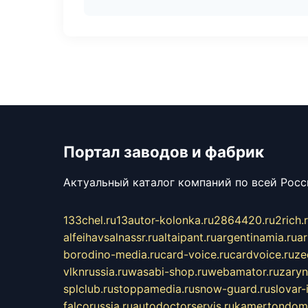
Портал заводов и фабрик
Актуальный каталог компаний по всей Рос
133chel.ru
13autor-kolonka.ru
2864420.ru
2rich.
alfeihavsalnassr.ru
altaipant.ru
argentinamia.ru
ar
borodino-media.ru
card-voice.ru
cardvoice.ru
ze
vlknrussia.ru
wasabi-shop.ru
webamator.ru
zaryn
splclub.ru
stoppamedia.ru
snow-guard.ru
slovar-i
falcorussia.ru
autodoctorservis.ru
kamertondom.