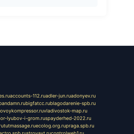
s.ru
accounts-112.ru
adler-jun.ru
adonyev.ru
bandamn.ru
bigfatcc.ru
blagodarenie-spb.ru
tovoykompressor.ru
vladivostok-map.ru
tor-lyubov-i-grom.ru
spayderhed-2022.ru
ru
tutmassage.ru
ecolog.org.ru
praga.spb.ru
lectro.spb.ru
stroyavt.ru
controlweb1.ru