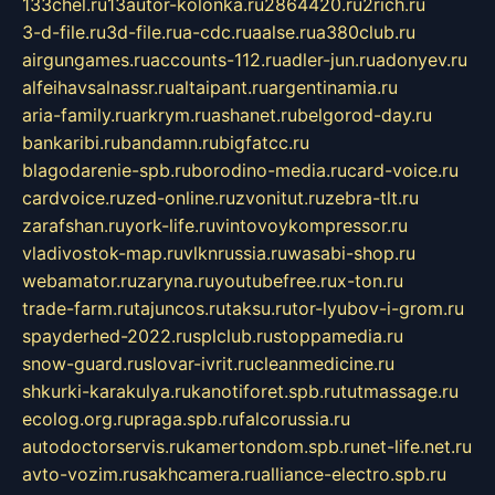
133chel.ru
13autor-kolonka.ru
2864420.ru
2rich.ru
3-d-file.ru
3d-file.ru
a-cdc.ru
aalse.ru
a380club.ru
airgungames.ru
accounts-112.ru
adler-jun.ru
adonyev.ru
alfeihavsalnassr.ru
altaipant.ru
argentinamia.ru
aria-family.ru
arkrym.ru
ashanet.ru
belgorod-day.ru
bankaribi.ru
bandamn.ru
bigfatcc.ru
blagodarenie-spb.ru
borodino-media.ru
card-voice.ru
cardvoice.ru
zed-online.ru
zvonitut.ru
zebra-tlt.ru
zarafshan.ru
york-life.ru
vintovoykompressor.ru
vladivostok-map.ru
vlknrussia.ru
wasabi-shop.ru
webamator.ru
zaryna.ru
youtubefree.ru
x-ton.ru
trade-farm.ru
tajuncos.ru
taksu.ru
tor-lyubov-i-grom.ru
spayderhed-2022.ru
splclub.ru
stoppamedia.ru
snow-guard.ru
slovar-ivrit.ru
cleanmedicine.ru
shkurki-karakulya.ru
kanotiforet.spb.ru
tutmassage.ru
ecolog.org.ru
praga.spb.ru
falcorussia.ru
autodoctorservis.ru
kamertondom.spb.ru
net-life.net.ru
avto-vozim.ru
sakhcamera.ru
alliance-electro.spb.ru