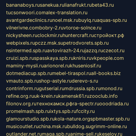
bananaboys.ru
sanekua.ru
lianafrukt.ru
beta43.ru
tucsonwoori.com
alex-translation.ru
avantgardeclinics.ru
noel.msk.ru
buylq.ru
aquas-spb.ru
vilnerivne.com
bobry-2.ru
vtoroe-solnce.ru
nickysheen.ru
clockmir.ru
huntercraft.ru
стройокт.рф
webpixels.ru
pczz.msk.su
petrodvorets.spb.ru
nsintermed.spb.ru
avtovirazh-24.ru
jazzq.ru
czecot.ru
cruizi.spb.ru
spasskaya.spb.ru
kniris.ru
vkpeople.com
maminy-mysli.ru
arionorel.ru
khuseniosif.ru
dotmediacup.spb.ru
mebel-tiraspol.ru
all-books.biz
vmauto.spb.ru
shop-astyle.ru
derevo-s.ru
contrinform.ru
gutserial.ru
mdrussia.spb.ru
monod.ru
refine.org.ru
uk-krein.ru
kamensk61.ru
zooclub.info
filonov.org.ru
технокамск.рф
ra-spectr.ru
ooodriada.ru
promelmash.spb.ru
ixtys.spb.ru
fccity.ru
glamourstudio.spb.ru
kola-nature.org
spbmaster.spb.ru
musicoutlet.ru
china.msk.ru
bulldog.su
grimm-online.ru
outlander.net.ru
maga.spb.ru
anime-sell.ru
keseloy.ru