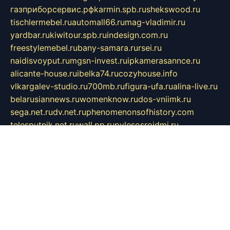
газприборсервис.рф
karmin.spb.ru
shekswood.ru
tischlermebel.ru
automall66.ru
mag-vladimir.ru
yardbar.ru
kiwitour.spb.ru
indesign.com.ru
freestylemebel.ru
bany-samara.ru
rsei.ru
naidisvoyput.ru
mgsn-invest.ru
ipkamerasannce.ru
alicante-house.ru
ibelka74.ru
cozyhouse.info
vlkargalev-studio.ru
700mb.ru
figura-ufa.ru
alina-live.ru
belarusiannews.ru
womenknow.ru
dos-vniimk.ru
sega.net.ru
dv.net.ru
phenomenonsofhistory.com
telesputnik.net.ru
wall.pp.ru
pylesosroidmi.ru
gtc-clan.ru
cligs.ru
bibikazap.ru
popova.org.ru
netwhistler.spb.ru
bellvil.ru
bonzon.ru
iss-vladik.ru
defiparis.net.ru
las-gryzas.ru
amku.ru
electednews.spb.ru
feather.org.ru
spar72.ru
tankiigri.ru
dominus.com.ru
ibtree.ru
sanykool.pp.ru
unixlib.org.ru
menatep.spb.ru
gartenterrassen.ru
printeka.ru
skvozilka.com.ru
parkovka-pub.ru
lovemobi.ru
art-ru.ru
emulatorz.com.ru
alucomp.com.ru
tatforum.com.ru