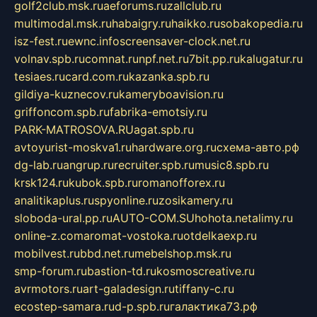
golf2club.msk.ru
aeforums.ru
zallclub.ru
multimodal.msk.ru
habaigry.ru
haikko.ru
sobakopedia.ru
isz-fest.ru
ewnc.info
screensaver-clock.net.ru
volnav.spb.ru
comnat.ru
npf.net.ru
7bit.pp.ru
kalugatur.ru
tesiaes.ru
card.com.ru
kazanka.spb.ru
gildiya-kuznecov.ru
kameryboavision.ru
griffoncom.spb.ru
fabrika-emotsiy.ru
PARK-MATROSOVA.RU
agat.spb.ru
avtoyurist-moskva1.ru
hardware.org.ru
схема-авто.рф
dg-lab.ru
angrup.ru
recruiter.spb.ru
music8.spb.ru
krsk124.ru
kubok.spb.ru
romanofforex.ru
analitikaplus.ru
spyonline.ru
zosikamery.ru
sloboda-ural.pp.ru
AUTO-COM.SU
hohota.net
alimy.ru
online-z.com
aromat-vostoka.ru
otdelkaexp.ru
mobilvest.ru
bbd.net.ru
mebelshop.msk.ru
smp-forum.ru
bastion-td.ru
kosmoscreative.ru
avrmotors.ru
art-galadesign.ru
tiffany-c.ru
ecostep-samara.ru
d-p.spb.ru
галактика73.рф