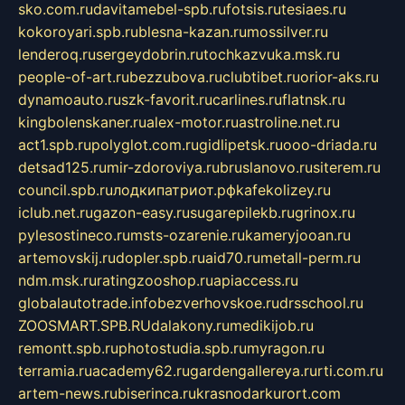
sko.com.ru
davitamebel-spb.ru
fotsis.ru
tesiaes.ru
kokoroyari.spb.ru
blesna-kazan.ru
mossilver.ru
lenderoq.ru
sergeydobrin.ru
tochkazvuka.msk.ru
people-of-art.ru
bezzubova.ru
clubtibet.ru
orior-aks.ru
dynamoauto.ru
szk-favorit.ru
carlines.ru
flatnsk.ru
kingbolenskaner.ru
alex-motor.ru
astroline.net.ru
act1.spb.ru
polyglot.com.ru
gidlipetsk.ru
ooo-driada.ru
detsad125.ru
mir-zdoroviya.ru
bruslanovo.ru
siterem.ru
council.spb.ru
лодкипатриот.рф
kafekolizey.ru
iclub.net.ru
gazon-easy.ru
sugarepilekb.ru
grinox.ru
pylesostineco.ru
msts-ozarenie.ru
kameryjooan.ru
artemovskij.ru
dopler.spb.ru
aid70.ru
metall-perm.ru
ndm.msk.ru
ratingzooshop.ru
apiaccess.ru
globalautotrade.info
bezverhovskoe.ru
drsschool.ru
ZOOSMART.SPB.RU
dalakony.ru
medikijob.ru
remontt.spb.ru
photostudia.spb.ru
myragon.ru
terramia.ru
academy62.ru
gardengallereya.ru
rti.com.ru
artem-news.ru
biserinca.ru
krasnodarkurort.com