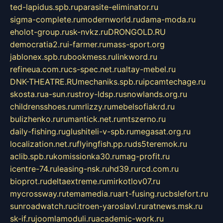
ted-lapidus.spb.ru
parasite-eliminator.ru
sigma-complete.ru
modernworld.ru
dama-moda.ru
eholot-group.ru
sk-nvkz.ru
DRONGOLD.RU
democratia2.ru
i-farmer.ru
mass-sport.org
jablonex.spb.ru
bookmess.ru
linkword.ru
refineua.com.ru
cs-spec.net.ru
altay-mebel.ru
DNK-THEATRE.RU
mechaniks.spb.ru
ipcamtechage.ru
skosta.ru
a-sun.ru
stroy-ldsp.ru
snowlands.org.ru
childrensshoes.ru
mrlizzy.ru
mebelsofiakrd.ru
bulizhenko.ru
rumantick.net.ru
mtszerno.ru
daily-fishing.ru
glushiteli-v-spb.ru
megasat.org.ru
localization.net.ru
flyingfish.pp.ru
ds5teremok.ru
aclib.spb.ru
komissionka30.ru
mag-profit.ru
icentre-74.ru
leasing-nsk.ru
hd39.ru
rcd.com.ru
bioprot.ru
deltaextreme.ru
mirkotlov07.ru
mycrossway.ru
temamedia.ru
art-fusing.ru
cbslefort.ru
sunroadwatch.ru
citroen-yaroslavl.ru
ratnews.msk.ru
sk-if.ru
joomlamoduli.ru
academic-work.ru