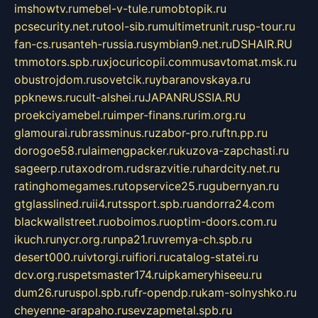
imshowtv.ru
mebel-v-tule.ru
mobtopik.ru
pcsecurity.net.ru
tool-sib.ru
multimetrunit.ru
sp-tour.ru
fan-cs.ru
santeh-russia.ru
symbian9.net.ru
DSHAIR.RU
tmmotors.spb.ru
xjocuricopii.com
musavtomat.msk.ru
obustrojdom.ru
sovetcik.ru
ybaranovskaya.ru
ppknews.ru
cult-alshei.ru
JAPANRUSSIA.RU
proekciyamebel.ru
imper-finans.ru
rim.org.ru
glamourai.ru
brassminus.ru
zabor-pro.ru
ftn.pp.ru
dorogoe58.ru
laimengpacker.ru
kuzova-zapchasti.ru
sageerp.ru
taxodrom.ru
dsrazvitie.ru
hardcity.net.ru
ratinghomegames.ru
topservice25.ru
gubernyan.ru
gtglasslined.ru
ii4.ru
tssport.spb.ru
andorra24.com
blackwallstreet.ru
oboimos.ru
optim-doors.com.ru
ikuch.ru
nycr.org.ru
npa21.ru
vremya-ch.spb.ru
desert000.ru
ivtorgi.ru
ifiori.ru
catalog-statei.ru
dcv.org.ru
spetsmaster174.ru
ipkameryhiseeu.ru
dum26.ru
ruspol.spb.ru
fr-opendp.ru
kam-solnyshko.ru
cheyenne-arapaho.ru
sevzapmetal.spb.ru