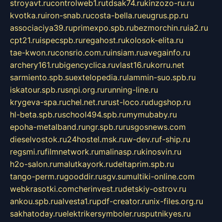
stroyavt.ru
controlweb1.ru
tdsak74.ru
kinzozo-ru.ru
kvotka.ru
iron-snab.ru
costa-bella.ru
eugrus.pp.ru
associaciya39.ru
primexpo.spb.ru
bezmorchin.ru
ia2.ru
cpt21.ru
ispecspb.ru
regahost.ru
kolosok-elita.ru
tae-kwon.ru
consrio.com.ru
insiam.ru
avegainfo.ru
archery161.ru
bigencyclica.ru
vlast16.ru
korru.net
sarmiento.spb.su
extelopedia.ru
lammin-suo.spb.ru
iskatour.spb.ru
snpi.org.ru
running-line.ru
krygeva-spa.ru
chel.net.ru
rust-loco.ru
dugshop.ru
hl-beta.spb.ru
school494.spb.ru
mymubaby.ru
epoha-metalband.ru
ngr.spb.ru
rusgosnews.com
dieselvostok.ru
24hostel.msk.ru
w-dev.ru
f-ship.ru
regsmi.ru
filmnetwork.ru
malinasp.ru
kinosvin.ru
h2o-salon.ru
malutkayork.ru
deltaprim.spb.ru
tango-perm.ru
gooddir.ru
sgv.su
multiki-online.com
webkrasotki.com
cherinvest.ru
detskiy-ostrov.ru
ankou.spb.ru
alvesta1.ru
pdf-creator.ru
nix-files.org.ru
sakhatoday.ru
elektrikersymboler.ru
sputnikyes.ru