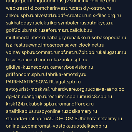
tango-perm.ru
gooddir.ru
sgv.su
multiki-online.com
webkrasotki.com
cherinvest.ru
detskiy-ostrov.ru
ankou.spb.ru
alvesta1.ru
pdf-creator.ru
nix-files.org.ru
sakhatoday.ru
elektrikersymboler.ru
sputnikyes.ru
golf2club.msk.ru
aeforums.ru
zallclub.ru
multimodal.msk.ru
habaigry.ru
haikko.ru
sobakopedia.ru
isz-fest.ru
ewnc.info
screensaver-clock.net.ru
volnav.spb.ru
comnat.ru
npf.net.ru
7bit.pp.ru
kalugatur.ru
tesiaes.ru
card.com.ru
kazanka.spb.ru
gildiya-kuznecov.ru
kameryboavision.ru
griffoncom.spb.ru
fabrika-emotsiy.ru
PARK-MATROSOVA.RU
agat.spb.ru
avtoyurist-moskva1.ru
hardware.org.ru
схема-авто.рф
dg-lab.ru
angrup.ru
recruiter.spb.ru
music8.spb.ru
krsk124.ru
kubok.spb.ru
romanofforex.ru
analitikaplus.ru
spyonline.ru
zosikamery.ru
sloboda-ural.pp.ru
AUTO-COM.SU
hohota.net
alimy.ru
online-z.com
aromat-vostoka.ru
otdelkaexp.ru