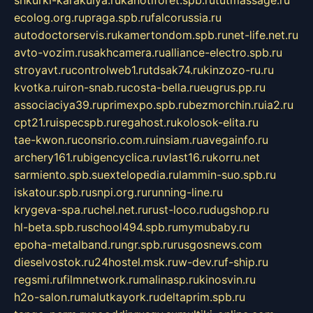
shkurki-karakulya.ru
kanotiforet.spb.ru
tutmassage.ru
ecolog.org.ru
praga.spb.ru
falcorussia.ru
autodoctorservis.ru
kamertondom.spb.ru
net-life.net.ru
avto-vozim.ru
sakhcamera.ru
alliance-electro.spb.ru
stroyavt.ru
controlweb1.ru
tdsak74.ru
kinzozo-ru.ru
kvotka.ru
iron-snab.ru
costa-bella.ru
eugrus.pp.ru
associaciya39.ru
primexpo.spb.ru
bezmorchin.ru
ia2.ru
cpt21.ru
ispecspb.ru
regahost.ru
kolosok-elita.ru
tae-kwon.ru
consrio.com.ru
insiam.ru
avegainfo.ru
archery161.ru
bigencyclica.ru
vlast16.ru
korru.net
sarmiento.spb.su
extelopedia.ru
lammin-suo.spb.ru
iskatour.spb.ru
snpi.org.ru
running-line.ru
krygeva-spa.ru
chel.net.ru
rust-loco.ru
dugshop.ru
hl-beta.spb.ru
school494.spb.ru
mymubaby.ru
epoha-metalband.ru
ngr.spb.ru
rusgosnews.com
dieselvostok.ru
24hostel.msk.ru
w-dev.ru
f-ship.ru
regsmi.ru
filmnetwork.ru
malinasp.ru
kinosvin.ru
h2o-salon.ru
malutkayork.ru
deltaprim.spb.ru