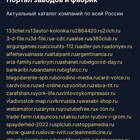
Актуальный каталог компаний по всей России
133chel.ru
13autor-kolonka.ru
2864420.ru
2rich.ru
3-d-file.ru
3d-file.ru
a-cdc.ru
aalse.ru
a380club.ru
airgungames.ru
accounts-112.ru
adler-jun.ru
adonyev.ru
alfeihavsalnassr.ru
altaipant.ru
argentinamia.ru
aria-family.ru
arkrym.ru
ashanet.ru
belgorod-day.ru
bankaribi.ru
bandamn.ru
bigfatcc.ru
blagodarenie-spb.ru
borodino-media.ru
card-voice.ru
cardvoice.ru
zed-online.ru
zvonitut.ru
zebra-tlt.ru
zarafshan.ru
york-life.ru
vintovoykompressor.ru
vladivostok-map.ru
vlknrussia.ru
wasabi-shop.ru
webamator.ru
zaryna.ru
youtubefree.ru
x-ton.ru
trade-farm.ru
tajuncos.ru
taksu.ru
tor-lyubov-i-grom.ru
spayderhed-2022.ru
splclub.ru
stoppamedia.ru
snow-guard.ru
slovar-ivrit.ru
cleanmedicine.ru