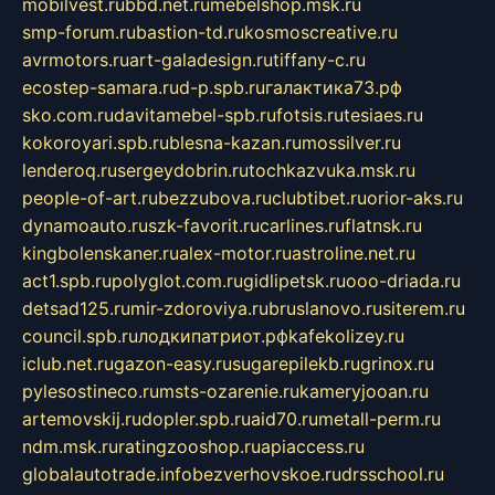
mobilvest.ru
bbd.net.ru
mebelshop.msk.ru
smp-forum.ru
bastion-td.ru
kosmoscreative.ru
avrmotors.ru
art-galadesign.ru
tiffany-c.ru
ecostep-samara.ru
d-p.spb.ru
галактика73.рф
sko.com.ru
davitamebel-spb.ru
fotsis.ru
tesiaes.ru
kokoroyari.spb.ru
blesna-kazan.ru
mossilver.ru
lenderoq.ru
sergeydobrin.ru
tochkazvuka.msk.ru
people-of-art.ru
bezzubova.ru
clubtibet.ru
orior-aks.ru
dynamoauto.ru
szk-favorit.ru
carlines.ru
flatnsk.ru
kingbolenskaner.ru
alex-motor.ru
astroline.net.ru
act1.spb.ru
polyglot.com.ru
gidlipetsk.ru
ooo-driada.ru
detsad125.ru
mir-zdoroviya.ru
bruslanovo.ru
siterem.ru
council.spb.ru
лодкипатриот.рф
kafekolizey.ru
iclub.net.ru
gazon-easy.ru
sugarepilekb.ru
grinox.ru
pylesostineco.ru
msts-ozarenie.ru
kameryjooan.ru
artemovskij.ru
dopler.spb.ru
aid70.ru
metall-perm.ru
ndm.msk.ru
ratingzooshop.ru
apiaccess.ru
globalautotrade.info
bezverhovskoe.ru
drsschool.ru