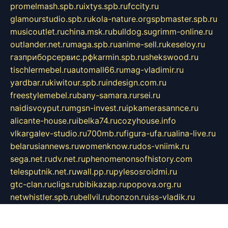
promelmash.spb.ru
ixtys.spb.ru
fccity.ru
glamourstudio.spb.ru
kola-nature.org
spbmaster.spb.ru
musicoutlet.ru
china.msk.ru
bulldog.su
grimm-online.ru
outlander.net.ru
maga.spb.ru
anime-sell.ru
keseloy.ru
газприборсервис.рф
karmin.spb.ru
shekswood.ru
tischlermebel.ru
automall66.ru
mag-vladimir.ru
yardbar.ru
kiwitour.spb.ru
indesign.com.ru
freestylemebel.ru
bany-samara.ru
rsei.ru
naidisvoyput.ru
mgsn-invest.ru
ipkamerasannce.ru
alicante-house.ru
ibelka74.ru
cozyhouse.info
vlkargalev-studio.ru
700mb.ru
figura-ufa.ru
alina-live.ru
belarusiannews.ru
womenknow.ru
dos-vniimk.ru
sega.net.ru
dv.net.ru
phenomenonsofhistory.com
telesputnik.net.ru
wall.pp.ru
pylesosroidmi.ru
gtc-clan.ru
cligs.ru
bibikazap.ru
popova.org.ru
netwhistler.spb.ru
bellvil.ru
bonzon.ru
iss-vladik.ru
defiparis.net.ru
las-gryzas.ru
amku.ru
electednews.spb.ru
feather.org.ru
spar72.ru
tankiigri.ru