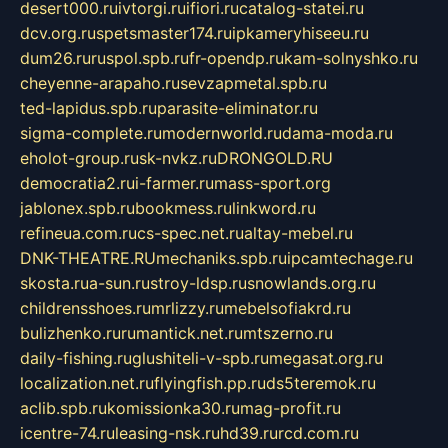
desert000.ru
ivtorgi.ru
ifiori.ru
catalog-statei.ru
dcv.org.ru
spetsmaster174.ru
ipkameryhiseeu.ru
dum26.ru
ruspol.spb.ru
fr-opendp.ru
kam-solnyshko.ru
cheyenne-arapaho.ru
sevzapmetal.spb.ru
ted-lapidus.spb.ru
parasite-eliminator.ru
sigma-complete.ru
modernworld.ru
dama-moda.ru
eholot-group.ru
sk-nvkz.ru
DRONGOLD.RU
democratia2.ru
i-farmer.ru
mass-sport.org
jablonex.spb.ru
bookmess.ru
linkword.ru
refineua.com.ru
cs-spec.net.ru
altay-mebel.ru
DNK-THEATRE.RU
mechaniks.spb.ru
ipcamtechage.ru
skosta.ru
a-sun.ru
stroy-ldsp.ru
snowlands.org.ru
childrensshoes.ru
mrlizzy.ru
mebelsofiakrd.ru
bulizhenko.ru
rumantick.net.ru
mtszerno.ru
daily-fishing.ru
glushiteli-v-spb.ru
megasat.org.ru
localization.net.ru
flyingfish.pp.ru
ds5teremok.ru
aclib.spb.ru
komissionka30.ru
mag-profit.ru
icentre-74.ru
leasing-nsk.ru
hd39.ru
rcd.com.ru