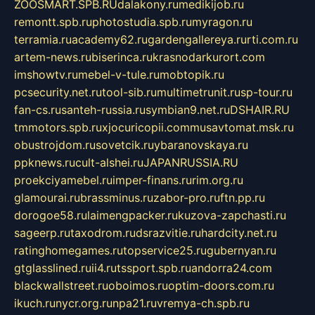
ZOOSMART.SPB.RU
dalakony.ru
medikijob.ru
remontt.spb.ru
photostudia.spb.ru
myragon.ru
terramia.ru
academy62.ru
gardengallereya.ru
rti.com.ru
artem-news.ru
biserinca.ru
krasnodarkurort.com
imshowtv.ru
mebel-v-tule.ru
mobtopik.ru
pcsecurity.net.ru
tool-sib.ru
multimetrunit.ru
sp-tour.ru
fan-cs.ru
santeh-russia.ru
symbian9.net.ru
DSHAIR.RU
tmmotors.spb.ru
xjocuricopii.com
musavtomat.msk.ru
obustrojdom.ru
sovetcik.ru
ybaranovskaya.ru
ppknews.ru
cult-alshei.ru
JAPANRUSSIA.RU
proekciyamebel.ru
imper-finans.ru
rim.org.ru
glamourai.ru
brassminus.ru
zabor-pro.ru
ftn.pp.ru
dorogoe58.ru
laimengpacker.ru
kuzova-zapchasti.ru
sageerp.ru
taxodrom.ru
dsrazvitie.ru
hardcity.net.ru
ratinghomegames.ru
topservice25.ru
gubernyan.ru
gtglasslined.ru
ii4.ru
tssport.spb.ru
andorra24.com
blackwallstreet.ru
oboimos.ru
optim-doors.com.ru
ikuch.ru
nycr.org.ru
npa21.ru
vremya-ch.spb.ru