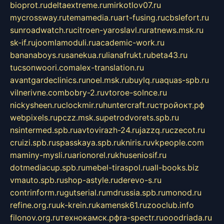
bioprot.ru
deltaextreme.ru
mirkotlov07.ru
mycrossway.ru
temamedia.ru
art-fusing.ru
cbslefort.ru
sunroadwatch.ru
citroen-yaroslavl.ru
ratnews.msk.ru
sk-if.ru
joomlamoduli.ru
academic-work.ru
bananaboys.ru
sanekua.ru
lianafrukt.ru
beta43.ru
tucsonwoori.com
alex-translation.ru
avantgardeclinics.ru
noel.msk.ru
buylq.ru
aquas-spb.ru
vilnerivne.com
bobry-2.ru
vtoroe-solnce.ru
nickysheen.ru
clockmir.ru
huntercraft.ru
стройокт.рф
webpixels.ru
pczz.msk.su
petrodvorets.spb.ru
nsintermed.spb.ru
avtovirazh-24.ru
jazzq.ru
czecot.ru
cruizi.spb.ru
spasskaya.spb.ru
kniris.ru
vkpeople.com
maminy-mysli.ru
arionorel.ru
khuseniosif.ru
dotmediacup.spb.ru
mebel-tiraspol.ru
all-books.biz
vmauto.spb.ru
shop-astyle.ru
derevo-s.ru
contrinform.ru
gutserial.ru
mdrussia.spb.ru
monod.ru
refine.org.ru
uk-krein.ru
kamensk61.ru
zooclub.info
filonov.org.ru
технокамск.рф
ra-spectr.ru
ooodriada.ru