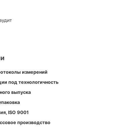
аудит
ми
ротоколы измерений
ции под технологичность
ного выпуска
упаковка
ия, ISO 9001
ассовое производство