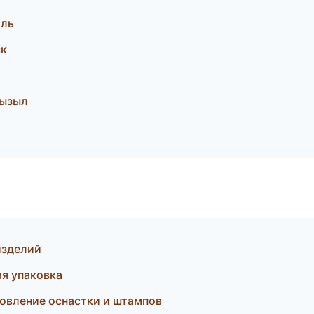
оль
ск
Кызыл
изделий
я упаковка
овление оснастки и штампов