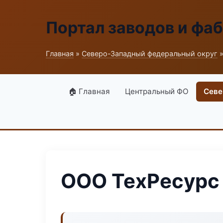
Портал заводов и фа
Главная
»
Северо-Западный федеральный округ
»
🏠 Главная
Центральный ФО
Севе
ООО ТехРесурс