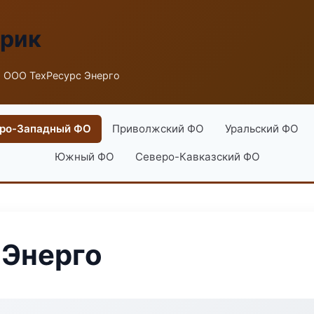
брик
 ООО ТехРесурс Энерго
ро-Западный ФО
Приволжский ФО
Уральский ФО
Южный ФО
Северо-Кавказский ФО
 Энерго