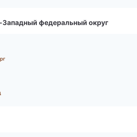
о-Западный федеральный округ
рг
д