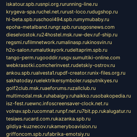
iskatour.spb.ru
snpi.org.ru
running-line.ru
krygeva-spa.ru
chel.net.ru
rust-loco.ru
dugshop.ru
hl-beta.spb.ru
school494.spb.ru
mymubaby.ru
epoha-metalband.ru
ngr.spb.ru
rusgosnews.com
dieselvostok.ru
24hostel.msk.ru
w-dev.ru
f-ship.ru
regsmi.ru
filmnetwork.ru
malinasp.ru
kinosvin.ru
h2o-salon.ru
malutkayork.ru
deltaprim.spb.ru
tango-perm.ru
gooddir.ru
sgv.su
multiki-online.com
webkrasotki.com
cherinvest.ru
detskiy-ostrov.ru
ankou.spb.ru
alvesta1.ru
pdf-creator.ru
nix-files.org.ru
sakhatoday.ru
elektrikersymboler.ru
sputnikyes.ru
golf2club.msk.ru
aeforums.ru
zallclub.ru
multimodal.msk.ru
habaigry.ru
haikko.ru
sobakopedia.ru
isz-fest.ru
ewnc.info
screensaver-clock.net.ru
volnav.spb.ru
comnat.ru
npf.net.ru
7bit.pp.ru
kalugatur.ru
tesiaes.ru
card.com.ru
kazanka.spb.ru
gildiya-kuznecov.ru
kameryboavision.ru
griffoncom.spb.ru
fabrika-emotsiy.ru