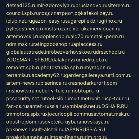
detsad125.ru
mir-zdoroviya.ru
bruslanovo.ru
siterem.ru
council.spb.ru
лодкипатриот.рф
kafekolizey.ru
iclub.net.ru
gazon-easy.ru
sugarepilekb.ru
grinox.ru
pylesostineco.ru
msts-ozarenie.ru
kameryjooan.ru
artemovskij.ru
dopler.spb.ru
aid70.ru
metall-perm.ru
ndm.msk.ru
ratingzooshop.ru
apiaccess.ru
globalautotrade.info
bezverhovskoe.ru
drsschool.ru
ZOOSMART.SPB.RU
dalakony.ru
medikijob.ru
remontt.spb.ru
photostudia.spb.ru
myragon.ru
terramia.ru
academy62.ru
gardengallereya.ru
rti.com.ru
artem-news.ru
biserinca.ru
krasnodarkurort.com
imshowtv.ru
mebel-v-tule.ru
mobtopik.ru
pcsecurity.net.ru
tool-sib.ru
multimetrunit.ru
sp-tour.ru
fan-cs.ru
santeh-russia.ru
symbian9.net.ru
DSHAIR.RU
tmmotors.spb.ru
xjocuricopii.com
musavtomat.msk.ru
obustrojdom.ru
sovetcik.ru
ybaranovskaya.ru
ppknews.ru
cult-alshei.ru
JAPANRUSSIA.RU
proekciyamebel.ru
imper-finans.ru
rim.org.ru