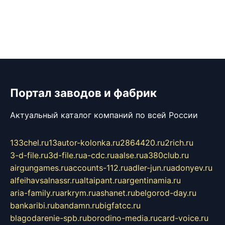
Портал заводов и фабрик
Актуальный каталог компаний по всей России
133chel.ru
13autor-kolonka.ru
2864420.ru
2rich.ru
3-d-file.ru
3d-file.ru
a-cdc.ru
aalse.ru
a380club.ru
airgungames.ru
accounts-112.ru
adler-jun.ru
adonyev.ru
alfeihavsalnassr.ru
altaipant.ru
argentinamia.ru
aria-family.ru
arkrym.ru
ashanet.ru
belgorod-day.ru
bankaribi.ru
bandamn.ru
bigfatcc.ru
blagodarenie-spb.ru
borodino-media.ru
card-voice.ru