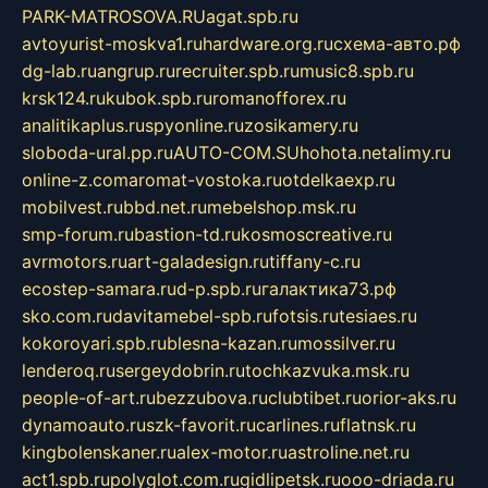
PARK-MATROSOVA.RU
agat.spb.ru
avtoyurist-moskva1.ru
hardware.org.ru
схема-авто.рф
dg-lab.ru
angrup.ru
recruiter.spb.ru
music8.spb.ru
krsk124.ru
kubok.spb.ru
romanofforex.ru
analitikaplus.ru
spyonline.ru
zosikamery.ru
sloboda-ural.pp.ru
AUTO-COM.SU
hohota.net
alimy.ru
online-z.com
aromat-vostoka.ru
otdelkaexp.ru
mobilvest.ru
bbd.net.ru
mebelshop.msk.ru
smp-forum.ru
bastion-td.ru
kosmoscreative.ru
avrmotors.ru
art-galadesign.ru
tiffany-c.ru
ecostep-samara.ru
d-p.spb.ru
галактика73.рф
sko.com.ru
davitamebel-spb.ru
fotsis.ru
tesiaes.ru
kokoroyari.spb.ru
blesna-kazan.ru
mossilver.ru
lenderoq.ru
sergeydobrin.ru
tochkazvuka.msk.ru
people-of-art.ru
bezzubova.ru
clubtibet.ru
orior-aks.ru
dynamoauto.ru
szk-favorit.ru
carlines.ru
flatnsk.ru
kingbolenskaner.ru
alex-motor.ru
astroline.net.ru
act1.spb.ru
polyglot.com.ru
gidlipetsk.ru
ooo-driada.ru