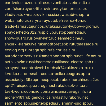
cardvoice.ru
zed-online.ru
zvonitut.ru
zebra-tlt.ru
zarafshan.ru
york-life.ru
vintovoykompressor.ru
vladivostok-map.ru
vlknrussia.ru
wasabi-shop.ru
webamator.ru
zaryna.ru
youtubefree.ru
x-ton.ru
trade-farm.ru
tajuncos.ru
taksu.ru
tor-lyubov-i-grom.ru
spayderhed-2022.ru
splclub.ru
stoppamedia.ru
snow-guard.ru
slovar-ivrit.ru
cleanmedicine.ru
shkurki-karakulya.ru
kanotiforet.spb.ru
tutmassage.ru
ecolog.org.ru
praga.spb.ru
falcorussia.ru
autodoctorservis.ru
kamertondom.spb.ru
net-life.net.ru
avto-vozim.ru
sakhcamera.ru
alliance-electro.spb.ru
stroyavt.ru
controlweb1.ru
tdsak74.ru
kinzozo-ru.ru
kvotka.ru
iron-snab.ru
costa-bella.ru
eugrus.pp.ru
associaciya39.ru
primexpo.spb.ru
bezmorchin.ru
ia2.ru
cpt21.ru
ispecspb.ru
regahost.ru
kolosok-elita.ru
tae-kwon.ru
consrio.com.ru
insiam.ru
avegainfo.ru
archery161.ru
bigencyclica.ru
vlast16.ru
korru.net
sarmiento.spb.su
extelopedia.ru
lammin-suo.spb.ru