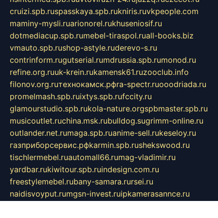
cruizi.spb.ru
spasskaya.spb.ru
kniris.ru
vkpeople.com
maminy-mysli.ru
arionorel.ru
khuseniosif.ru
dotmediacup.spb.ru
mebel-tiraspol.ru
all-books.biz
vmauto.spb.ru
shop-astyle.ru
derevo-s.ru
contrinform.ru
gutserial.ru
mdrussia.spb.ru
monod.ru
refine.org.ru
uk-krein.ru
kamensk61.ru
zooclub.info
filonov.org.ru
технокамск.рф
ra-spectr.ru
ooodriada.ru
promelmash.spb.ru
ixtys.spb.ru
fccity.ru
glamourstudio.spb.ru
kola-nature.org
spbmaster.spb.ru
musicoutlet.ru
china.msk.ru
bulldog.su
grimm-online.ru
outlander.net.ru
maga.spb.ru
anime-sell.ru
keseloy.ru
газприборсервис.рф
karmin.spb.ru
shekswood.ru
tischlermebel.ru
automall66.ru
mag-vladimir.ru
yardbar.ru
kiwitour.spb.ru
indesign.com.ru
freestylemebel.ru
bany-samara.ru
rsei.ru
naidisvoyput.ru
mgsn-invest.ru
ipkamerasannce.ru
alicante-house.ru
ibelka74.ru
cozyhouse.info