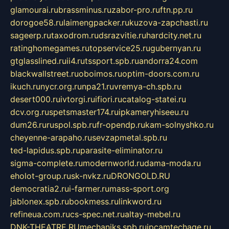
glamourai.ru
brassminus.ru
zabor-pro.ru
ftn.pp.ru
dorogoe58.ru
laimengpacker.ru
kuzova-zapchasti.ru
sageerp.ru
taxodrom.ru
dsrazvitie.ru
hardcity.net.ru
ratinghomegames.ru
topservice25.ru
gubernyan.ru
gtglasslined.ru
ii4.ru
tssport.spb.ru
andorra24.com
blackwallstreet.ru
oboimos.ru
optim-doors.com.ru
ikuch.ru
nycr.org.ru
npa21.ru
vremya-ch.spb.ru
desert000.ru
ivtorgi.ru
ifiori.ru
catalog-statei.ru
dcv.org.ru
spetsmaster174.ru
ipkameryhiseeu.ru
dum26.ru
ruspol.spb.ru
fr-opendp.ru
kam-solnyshko.ru
cheyenne-arapaho.ru
sevzapmetal.spb.ru
ted-lapidus.spb.ru
parasite-eliminator.ru
sigma-complete.ru
modernworld.ru
dama-moda.ru
eholot-group.ru
sk-nvkz.ru
DRONGOLD.RU
democratia2.ru
i-farmer.ru
mass-sport.org
jablonex.spb.ru
bookmess.ru
linkword.ru
refineua.com.ru
cs-spec.net.ru
altay-mebel.ru
DNK-THEATRE.RU
mechaniks.spb.ru
ipcamtechage.ru