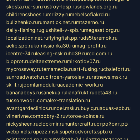
skosta.ru
a-sun.ru
stroy-ldsp.ru
snowlands.org.ru
childrensshoes.ru
mrlizzy.ru
mebelsofiakrd.ru
bulizhenko.ru
rumantick.net.ru
mtszerno.ru
daily-fishing.ru
glushiteli-v-spb.ru
megasat.org.ru
localization.net.ru
flyingfish.pp.ru
ds5teremok.ru
aclib.spb.ru
komissionka30.ru
mag-profit.ru
icentre-74.ru
leasing-nsk.ru
hd39.ru
rcd.com.ru
bioprot.ru
deltaextreme.ru
mirkotlov07.ru
mycrossway.ru
temamedia.ru
art-fusing.ru
cbslefort.ru
sunroadwatch.ru
citroen-yaroslavl.ru
ratnews.msk.ru
sk-if.ru
joomlamoduli.ru
academic-work.ru
bananaboys.ru
sanekua.ru
lianafrukt.ru
beta43.ru
tucsonwoori.com
alex-translation.ru
avantgardeclinics.ru
noel.msk.ru
buylq.ru
aquas-spb.ru
vilnerivne.com
bobry-2.ru
vtoroe-solnce.ru
nickysheen.ru
clockmir.ru
huntercraft.ru
стройокт.рф
webpixels.ru
pczz.msk.su
petrodvorets.spb.ru
nsintermed.spb.ru
avtovirazh-24.ru
jazzq.ru
czecot.ru