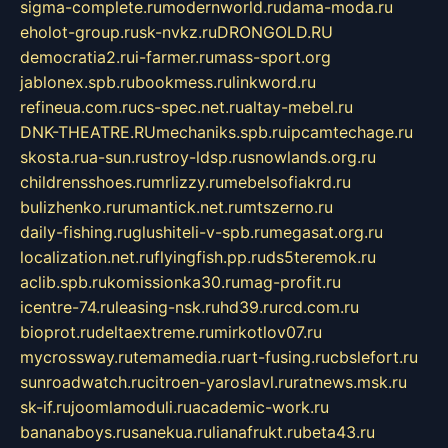
sigma-complete.ru
modernworld.ru
dama-moda.ru
eholot-group.ru
sk-nvkz.ru
DRONGOLD.RU
democratia2.ru
i-farmer.ru
mass-sport.org
jablonex.spb.ru
bookmess.ru
linkword.ru
refineua.com.ru
cs-spec.net.ru
altay-mebel.ru
DNK-THEATRE.RU
mechaniks.spb.ru
ipcamtechage.ru
skosta.ru
a-sun.ru
stroy-ldsp.ru
snowlands.org.ru
childrensshoes.ru
mrlizzy.ru
mebelsofiakrd.ru
bulizhenko.ru
rumantick.net.ru
mtszerno.ru
daily-fishing.ru
glushiteli-v-spb.ru
megasat.org.ru
localization.net.ru
flyingfish.pp.ru
ds5teremok.ru
aclib.spb.ru
komissionka30.ru
mag-profit.ru
icentre-74.ru
leasing-nsk.ru
hd39.ru
rcd.com.ru
bioprot.ru
deltaextreme.ru
mirkotlov07.ru
mycrossway.ru
temamedia.ru
art-fusing.ru
cbslefort.ru
sunroadwatch.ru
citroen-yaroslavl.ru
ratnews.msk.ru
sk-if.ru
joomlamoduli.ru
academic-work.ru
bananaboys.ru
sanekua.ru
lianafrukt.ru
beta43.ru