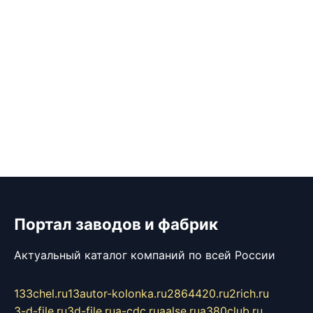
Портал заводов и фабрик
Актуальный каталог компаний по всей России
133chel.ru
13autor-kolonka.ru
2864420.ru
2rich.ru
3-d-file.ru
3d-file.ru
a-cdc.ru
aalse.ru
a380club.ru