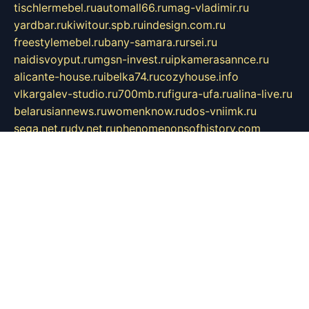
tischlermebel.ru
automall66.ru
mag-vladimir.ru
yardbar.ru
kiwitour.spb.ru
indesign.com.ru
freestylemebel.ru
bany-samara.ru
rsei.ru
naidisvoyput.ru
mgsn-invest.ru
ipkamerasannce.ru
alicante-house.ru
ibelka74.ru
cozyhouse.info
vlkargalev-studio.ru
700mb.ru
figura-ufa.ru
alina-live.ru
belarusiannews.ru
womenknow.ru
dos-vniimk.ru
sega.net.ru
dv.net.ru
phenomenonsofhistory.com
telesputnik.net.ru
wall.pp.ru
pylesosroidmi.ru
gtc-clan.ru
cligs.ru
bibikazap.ru
popova.org.ru
netwhistler.spb.ru
bellvil.ru
bonzon.ru
iss-vladik.ru
defiparis.net.ru
las-gryzas.ru
amku.ru
electednews.spb.ru
feather.org.ru
spar72.ru
tankiigri.ru
dominus.com.ru
ibtree.ru
sanykool.pp.ru
unixlib.org.ru
menatep.spb.ru
gartenterrassen.ru
printeka.ru
skvozilka.com.ru
parkovka-pub.ru
lovemobi.ru
art-ru.ru
emulatorz.com.ru
alucomp.com.ru
tatforum.com.ru
alternativa-profi.ru
dermakler.ru
artsurvey.ru
aredir.ru