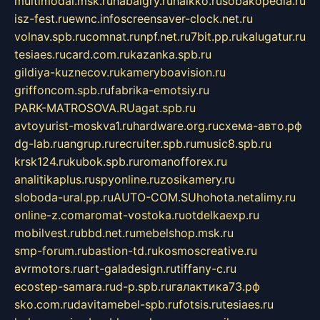
multimodal.msk.ru
habaigry.ru
haikko.ru
sobakopedia.ru
isz-fest.ru
ewnc.info
screensaver-clock.net.ru
volnav.spb.ru
comnat.ru
npf.net.ru
7bit.pp.ru
kalugatur.ru
tesiaes.ru
card.com.ru
kazanka.spb.ru
gildiya-kuznecov.ru
kameryboavision.ru
griffoncom.spb.ru
fabrika-emotsiy.ru
PARK-MATROSOVA.RU
agat.spb.ru
avtoyurist-moskva1.ru
hardware.org.ru
схема-авто.рф
dg-lab.ru
angrup.ru
recruiter.spb.ru
music8.spb.ru
krsk124.ru
kubok.spb.ru
romanofforex.ru
analitikaplus.ru
spyonline.ru
zosikamery.ru
sloboda-ural.pp.ru
AUTO-COM.SU
hohota.net
alimy.ru
online-z.com
aromat-vostoka.ru
otdelkaexp.ru
mobilvest.ru
bbd.net.ru
mebelshop.msk.ru
smp-forum.ru
bastion-td.ru
kosmoscreative.ru
avrmotors.ru
art-galadesign.ru
tiffany-c.ru
ecostep-samara.ru
d-p.spb.ru
галактика73.рф
sko.com.ru
davitamebel-spb.ru
fotsis.ru
tesiaes.ru