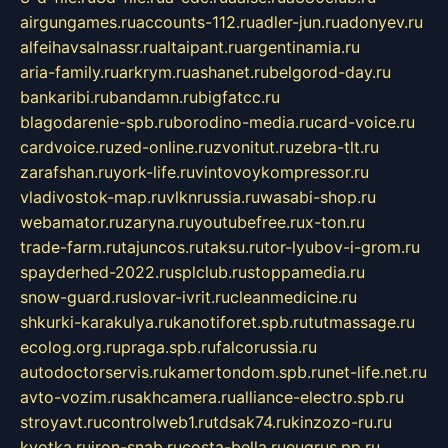
airgungames.ru
accounts-112.ru
adler-jun.ru
adonyev.ru
alfeihavsalnassr.ru
altaipant.ru
argentinamia.ru
aria-family.ru
arkrym.ru
ashanet.ru
belgorod-day.ru
bankaribi.ru
bandamn.ru
bigfatcc.ru
blagodarenie-spb.ru
borodino-media.ru
card-voice.ru
cardvoice.ru
zed-online.ru
zvonitut.ru
zebra-tlt.ru
zarafshan.ru
york-life.ru
vintovoykompressor.ru
vladivostok-map.ru
vlknrussia.ru
wasabi-shop.ru
webamator.ru
zaryna.ru
youtubefree.ru
x-ton.ru
trade-farm.ru
tajuncos.ru
taksu.ru
tor-lyubov-i-grom.ru
spayderhed-2022.ru
splclub.ru
stoppamedia.ru
snow-guard.ru
slovar-ivrit.ru
cleanmedicine.ru
shkurki-karakulya.ru
kanotiforet.spb.ru
tutmassage.ru
ecolog.org.ru
praga.spb.ru
falcorussia.ru
autodoctorservis.ru
kamertondom.spb.ru
net-life.net.ru
avto-vozim.ru
sakhcamera.ru
alliance-electro.spb.ru
stroyavt.ru
controlweb1.ru
tdsak74.ru
kinzozo-ru.ru
kvotka.ru
iron-snab.ru
costa-bella.ru
eugrus.pp.ru