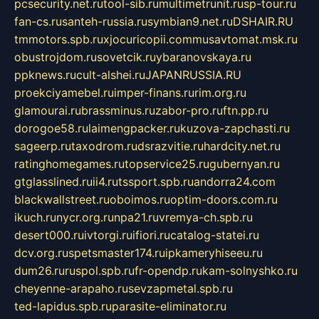
pcsecurity.net.ru
tool-sib.ru
multimetrunit.ru
sp-tour.ru
fan-cs.ru
santeh-russia.ru
symbian9.net.ru
DSHAIR.RU
tmmotors.spb.ru
xjocuricopii.com
musavtomat.msk.ru
obustrojdom.ru
sovetcik.ru
ybaranovskaya.ru
ppknews.ru
cult-alshei.ru
JAPANRUSSIA.RU
proekciyamebel.ru
imper-finans.ru
rim.org.ru
glamourai.ru
brassminus.ru
zabor-pro.ru
ftn.pp.ru
dorogoe58.ru
laimengpacker.ru
kuzova-zapchasti.ru
sageerp.ru
taxodrom.ru
dsrazvitie.ru
hardcity.net.ru
ratinghomegames.ru
topservice25.ru
gubernyan.ru
gtglasslined.ru
ii4.ru
tssport.spb.ru
andorra24.com
blackwallstreet.ru
oboimos.ru
optim-doors.com.ru
ikuch.ru
nycr.org.ru
npa21.ru
vremya-ch.spb.ru
desert000.ru
ivtorgi.ru
ifiori.ru
catalog-statei.ru
dcv.org.ru
spetsmaster174.ru
ipkameryhiseeu.ru
dum26.ru
ruspol.spb.ru
fr-opendp.ru
kam-solnyshko.ru
cheyenne-arapaho.ru
sevzapmetal.spb.ru
ted-lapidus.spb.ru
parasite-eliminator.ru