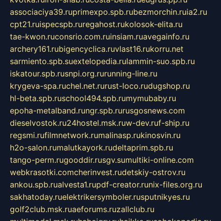
associaciya39.ru
primexpo.spb.ru
bezmorchin.ru
ia2.ru
cpt21.ru
ispecspb.ru
regahost.ru
kolosok-elita.ru
tae-kwon.ru
consrio.com.ru
insiam.ru
avegainfo.ru
archery161.ru
bigencyclica.ru
vlast16.ru
korru.net
sarmiento.spb.su
extelopedia.ru
lammin-suo.spb.ru
iskatour.spb.ru
snpi.org.ru
running-line.ru
krygeva-spa.ru
chel.net.ru
rust-loco.ru
dugshop.ru
hl-beta.spb.ru
school494.spb.ru
mymubaby.ru
epoha-metalband.ru
ngr.spb.ru
rusgosnews.com
dieselvostok.ru
24hostel.msk.ru
w-dev.ru
f-ship.ru
regsmi.ru
filmnetwork.ru
malinasp.ru
kinosvin.ru
h2o-salon.ru
malutkayork.ru
deltaprim.spb.ru
tango-perm.ru
gooddir.ru
sgv.su
multiki-online.com
webkrasotki.com
cherinvest.ru
detskiy-ostrov.ru
ankou.spb.ru
alvesta1.ru
pdf-creator.ru
nix-files.org.ru
sakhatoday.ru
elektrikersymboler.ru
sputnikyes.ru
golf2club.msk.ru
aeforums.ru
zallclub.ru