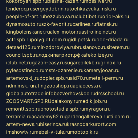
kokoroyari.spb.ru
blesna-kazan.ru
mossilver.ru
lenderoq.ru
sergeydobrin.ru
tochkazvuka.msk.ru
people-of-art.ru
bezzubova.ru
clubtibet.ru
orior-aks.ru
dynamoauto.ru
szk-favorit.ru
carlines.ru
flatnsk.ru
kingbolenskaner.ru
alex-motor.ru
astroline.net.ru
act1.spb.ru
polyglot.com.ru
gidlipetsk.ru
ooo-driada.ru
detsad125.ru
mir-zdoroviya.ru
bruslanovo.ru
siterem.ru
council.spb.ru
лодкипатриот.рф
kafekolizey.ru
iclub.net.ru
gazon-easy.ru
sugarepilekb.ru
grinox.ru
pylesostineco.ru
msts-ozarenie.ru
kameryjooan.ru
artemovskij.ru
dopler.spb.ru
aid70.ru
metall-perm.ru
ndm.msk.ru
ratingzooshop.ru
apiaccess.ru
globalautotrade.info
bezverhovskoe.ru
drsschool.ru
ZOOSMART.SPB.RU
dalakony.ru
medikijob.ru
remontt.spb.ru
photostudia.spb.ru
myragon.ru
terramia.ru
academy62.ru
gardengallereya.ru
rti.com.ru
artem-news.ru
biserinca.ru
krasnodarkurort.com
imshowtv.ru
mebel-v-tule.ru
mobtopik.ru