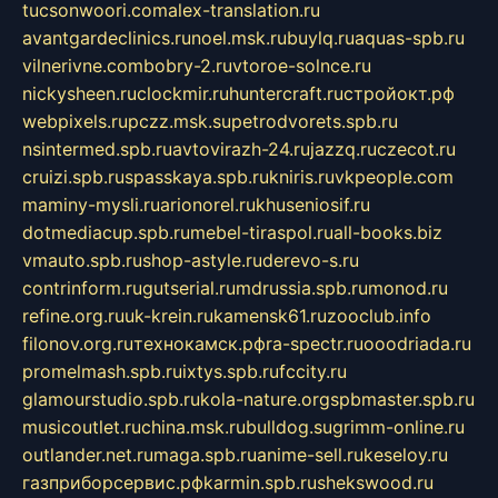
tucsonwoori.com
alex-translation.ru
avantgardeclinics.ru
noel.msk.ru
buylq.ru
aquas-spb.ru
vilnerivne.com
bobry-2.ru
vtoroe-solnce.ru
nickysheen.ru
clockmir.ru
huntercraft.ru
стройокт.рф
webpixels.ru
pczz.msk.su
petrodvorets.spb.ru
nsintermed.spb.ru
avtovirazh-24.ru
jazzq.ru
czecot.ru
cruizi.spb.ru
spasskaya.spb.ru
kniris.ru
vkpeople.com
maminy-mysli.ru
arionorel.ru
khuseniosif.ru
dotmediacup.spb.ru
mebel-tiraspol.ru
all-books.biz
vmauto.spb.ru
shop-astyle.ru
derevo-s.ru
contrinform.ru
gutserial.ru
mdrussia.spb.ru
monod.ru
refine.org.ru
uk-krein.ru
kamensk61.ru
zooclub.info
filonov.org.ru
технокамск.рф
ra-spectr.ru
ooodriada.ru
promelmash.spb.ru
ixtys.spb.ru
fccity.ru
glamourstudio.spb.ru
kola-nature.org
spbmaster.spb.ru
musicoutlet.ru
china.msk.ru
bulldog.su
grimm-online.ru
outlander.net.ru
maga.spb.ru
anime-sell.ru
keseloy.ru
газприборсервис.рф
karmin.spb.ru
shekswood.ru