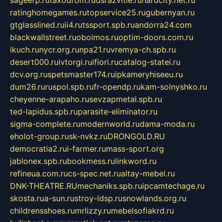
sageerp.ru
taxodrom.ru
dsrazvitie.ru
hardcity.net.ru
ratinghomegames.ru
topservice25.ru
gubernyan.ru
gtglasslined.ru
ii4.ru
tssport.spb.ru
andorra24.com
blackwallstreet.ru
oboimos.ru
optim-doors.com.ru
ikuch.ru
nycr.org.ru
npa21.ru
vremya-ch.spb.ru
desert000.ru
ivtorgi.ru
ifiori.ru
catalog-statei.ru
dcv.org.ru
spetsmaster174.ru
ipkameryhiseeu.ru
dum26.ru
ruspol.spb.ru
fr-opendp.ru
kam-solnyshko.ru
cheyenne-arapaho.ru
sevzapmetal.spb.ru
ted-lapidus.spb.ru
parasite-eliminator.ru
sigma-complete.ru
modernworld.ru
dama-moda.ru
eholot-group.ru
sk-nvkz.ru
DRONGOLD.RU
democratia2.ru
i-farmer.ru
mass-sport.org
jablonex.spb.ru
bookmess.ru
linkword.ru
refineua.com.ru
cs-spec.net.ru
altay-mebel.ru
DNK-THEATRE.RU
mechaniks.spb.ru
ipcamtechage.ru
skosta.ru
a-sun.ru
stroy-ldsp.ru
snowlands.org.ru
childrensshoes.ru
mrlizzy.ru
mebelsofiakrd.ru