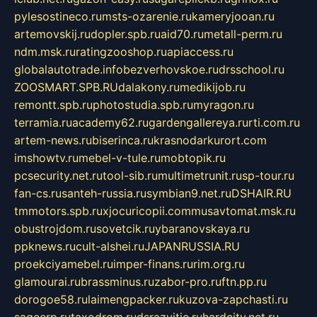
pylesostineco.ru
msts-ozarenie.ru
kameryjooan.ru
artemovskij.ru
dopler.spb.ru
aid70.ru
metall-perm.ru
ndm.msk.ru
ratingzooshop.ru
apiaccess.ru
globalautotrade.info
bezverhovskoe.ru
drsschool.ru
ZOOSMART.SPB.RU
dalakony.ru
medikijob.ru
remontt.spb.ru
photostudia.spb.ru
myragon.ru
terramia.ru
academy62.ru
gardengallereya.ru
rti.com.ru
artem-news.ru
biserinca.ru
krasnodarkurort.com
imshowtv.ru
mebel-v-tule.ru
mobtopik.ru
pcsecurity.net.ru
tool-sib.ru
multimetrunit.ru
sp-tour.ru
fan-cs.ru
santeh-russia.ru
symbian9.net.ru
DSHAIR.RU
tmmotors.spb.ru
xjocuricopii.com
musavtomat.msk.ru
obustrojdom.ru
sovetcik.ru
ybaranovskaya.ru
ppknews.ru
cult-alshei.ru
JAPANRUSSIA.RU
proekciyamebel.ru
imper-finans.ru
rim.org.ru
glamourai.ru
brassminus.ru
zabor-pro.ru
ftn.pp.ru
dorogoe58.ru
laimengpacker.ru
kuzova-zapchasti.ru