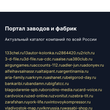
Портал заводов и фабрик
Актуальный каталог компаний по всей России
133chel.ru
13autor-kolonka.ru
2864420.ru
2rich.ru
3-d-file.ru
3d-file.ru
a-cdc.ru
aalse.ru
a380club.ru
airgungames.ru
accounts-112.ru
adler-jun.ru
adonyev.ru
alfeihavsalnassr.ru
altaipant.ru
argentinamia.ru
aria-family.ru
arkrym.ru
ashanet.ru
belgorod-day.ru
bankaribi.ru
bandamn.ru
bigfatcc.ru
blagodarenie-spb.ru
borodino-media.ru
card-voice.ru
cardvoice.ru
zed-online.ru
zvonitut.ru
zebra-tlt.ru
zarafshan.ru
york-life.ru
vintovoykompressor.ru
vladivostok-map.ru
vlknrussia.ru
wasabi-shop.ru