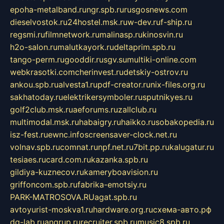
epoha-metalband.ru
ngr.spb.ru
rusgosnews.com
dieselvostok.ru
24hostel.msk.ru
w-dev.ru
f-ship.ru
regsmi.ru
filmnetwork.ru
malinasp.ru
kinosvin.ru
h2o-salon.ru
malutkayork.ru
deltaprim.spb.ru
tango-perm.ru
gooddir.ru
sgv.su
multiki-online.com
webkrasotki.com
cherinvest.ru
detskiy-ostrov.ru
ankou.spb.ru
alvesta1.ru
pdf-creator.ru
nix-files.org.ru
sakhatoday.ru
elektrikersymboler.ru
sputnikyes.ru
golf2club.msk.ru
aeforums.ru
zallclub.ru
multimodal.msk.ru
habaigry.ru
haikko.ru
sobakopedia.ru
isz-fest.ru
ewnc.info
screensaver-clock.net.ru
volnav.spb.ru
comnat.ru
npf.net.ru
7bit.pp.ru
kalugatur.ru
tesiaes.ru
card.com.ru
kazanka.spb.ru
gildiya-kuznecov.ru
kameryboavision.ru
griffoncom.spb.ru
fabrika-emotsiy.ru
PARK-MATROSOVA.RU
agat.spb.ru
avtoyurist-moskva1.ru
hardware.org.ru
схема-авто.рф
dg-lab.ru
angrup.ru
recruiter.spb.ru
music8.spb.ru