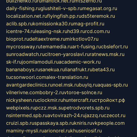
bulizhenko.ru
rumantick.net.ru
mtszerno.ru
daily-fishing.ru
glushiteli-v-spb.ru
megasat.org.ru
localization.net.ru
flyingfish.pp.ru
ds5teremok.ru
aclib.spb.ru
komissionka30.ru
mag-profit.ru
icentre-74.ru
leasing-nsk.ru
hd39.ru
rcd.com.ru
bioprot.ru
deltaextreme.ru
mirkotlov07.ru
mycrossway.ru
temamedia.ru
art-fusing.ru
cbslefort.ru
sunroadwatch.ru
citroen-yaroslavl.ru
ratnews.msk.ru
sk-if.ru
joomlamoduli.ru
academic-work.ru
bananaboys.ru
sanekua.ru
lianafrukt.ru
beta43.ru
tucsonwoori.com
alex-translation.ru
avantgardeclinics.ru
noel.msk.ru
buylq.ru
aquas-spb.ru
vilnerivne.com
bobry-2.ru
vtoroe-solnce.ru
nickysheen.ru
clockmir.ru
huntercraft.ru
стройокт.рф
webpixels.ru
pczz.msk.su
petrodvorets.spb.ru
nsintermed.spb.ru
avtovirazh-24.ru
jazzq.ru
czecot.ru
cruizi.spb.ru
spasskaya.spb.ru
kniris.ru
vkpeople.com
maminy-mysli.ru
arionorel.ru
khuseniosif.ru