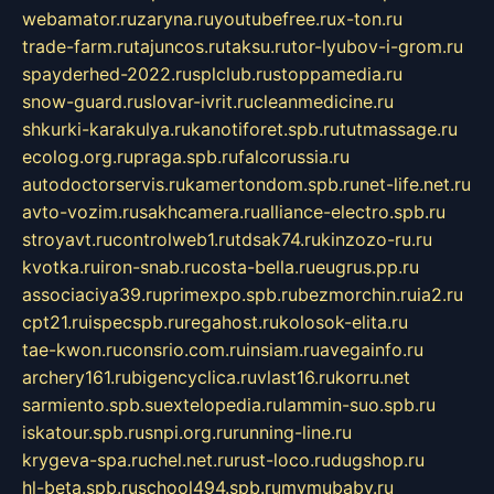
webamator.ru
zaryna.ru
youtubefree.ru
x-ton.ru
trade-farm.ru
tajuncos.ru
taksu.ru
tor-lyubov-i-grom.ru
spayderhed-2022.ru
splclub.ru
stoppamedia.ru
snow-guard.ru
slovar-ivrit.ru
cleanmedicine.ru
shkurki-karakulya.ru
kanotiforet.spb.ru
tutmassage.ru
ecolog.org.ru
praga.spb.ru
falcorussia.ru
autodoctorservis.ru
kamertondom.spb.ru
net-life.net.ru
avto-vozim.ru
sakhcamera.ru
alliance-electro.spb.ru
stroyavt.ru
controlweb1.ru
tdsak74.ru
kinzozo-ru.ru
kvotka.ru
iron-snab.ru
costa-bella.ru
eugrus.pp.ru
associaciya39.ru
primexpo.spb.ru
bezmorchin.ru
ia2.ru
cpt21.ru
ispecspb.ru
regahost.ru
kolosok-elita.ru
tae-kwon.ru
consrio.com.ru
insiam.ru
avegainfo.ru
archery161.ru
bigencyclica.ru
vlast16.ru
korru.net
sarmiento.spb.su
extelopedia.ru
lammin-suo.spb.ru
iskatour.spb.ru
snpi.org.ru
running-line.ru
krygeva-spa.ru
chel.net.ru
rust-loco.ru
dugshop.ru
hl-beta.spb.ru
school494.spb.ru
mymubaby.ru