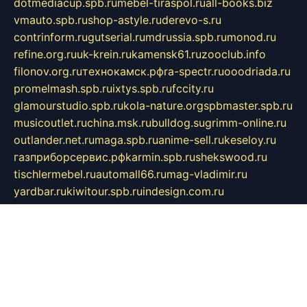
dotmediacup.spb.ru
mebel-tiraspol.ru
all-books.biz
vmauto.spb.ru
shop-astyle.ru
derevo-s.ru
contrinform.ru
gutserial.ru
mdrussia.spb.ru
monod.ru
refine.org.ru
uk-krein.ru
kamensk61.ru
zooclub.info
filonov.org.ru
технокамск.рф
ra-spectr.ru
ooodriada.ru
promelmash.spb.ru
ixtys.spb.ru
fccity.ru
glamourstudio.spb.ru
kola-nature.org
spbmaster.spb.ru
musicoutlet.ru
china.msk.ru
bulldog.su
grimm-online.ru
outlander.net.ru
maga.spb.ru
anime-sell.ru
keseloy.ru
газприборсервис.рф
karmin.spb.ru
shekswood.ru
tischlermebel.ru
automall66.ru
mag-vladimir.ru
yardbar.ru
kiwitour.spb.ru
indesign.com.ru
freestylemebel.ru
bany-samara.ru
rsei.ru
naidisvoyput.ru
mgsn-invest.ru
ipkamerasannce.ru
alicante-house.ru
ibelka74.ru
cozyhouse.info
vlkargalev-studio.ru
700mb.ru
figura-ufa.ru
alina-live.ru
belarusiannews.ru
womenknow.ru
dos-vniimk.ru
sega.net.ru
dv.net.ru
phenomenonsofhistory.com