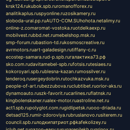
krsk124.ru
kubok.spb.ru
romanofforex.ru
analitikaplus.ru
spyonline.ru
zosikamery.ru
sloboda-ural.pp.ru
AUTO-COM.SU
hohota.net
alimy.ru
online-z.com
aromat-vostoka.ru
otdelkaexp.ru
mobilvest.ru
bbd.net.ru
mebelshop.msk.ru
smp-forum.ru
bastion-td.ru
kosmoscreative.ru
avrmotors.ru
art-galadesign.ru
tiffany-c.ru
ecostep-samara.ru
d-p.spb.ru
галактика73.рф
sko.com.ru
davitamebel-spb.ru
fotsis.ru
tesiaes.ru
kokoroyari.spb.ru
blesna-kazan.ru
mossilver.ru
lenderoq.ru
sergeydobrin.ru
tochkazvuka.msk.ru
people-of-art.ru
bezzubova.ru
clubtibet.ru
orior-aks.ru
dynamoauto.ru
szk-favorit.ru
carlines.ru
flatnsk.ru
kingbolenskaner.ru
alex-motor.ru
astroline.net.ru
act1.spb.ru
polyglot.com.ru
gidlipetsk.ru
ooo-driada.ru
detsad125.ru
mir-zdoroviya.ru
bruslanovo.ru
siterem.ru
council.spb.ru
лодкипатриот.рф
kafekolizey.ru
iclub.net.ru
gazon-easy.ru
sugarepilekb.ru
grinox.ru