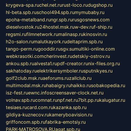
krygeva-spa.ru
chel.net.ru
rust-loco.ru
dugshop.ru
hl-beta.spb.ru
school494.spb.ru
mymubaby.ru
epoha-metalband.ru
ngr.spb.ru
rusgosnews.com
dieselvostok.ru
24hostel.msk.ru
w-dev.ru
f-ship.ru
regsmi.ru
filmnetwork.ru
malinasp.ru
kinosvin.ru
h2o-salon.ru
malutkayork.ru
deltaprim.spb.ru
tango-perm.ru
gooddir.ru
sgv.su
multiki-online.com
webkrasotki.com
cherinvest.ru
detskiy-ostrov.ru
ankou.spb.ru
alvesta1.ru
pdf-creator.ru
nix-files.org.ru
sakhatoday.ru
elektrikersymboler.ru
sputnikyes.ru
golf2club.msk.ru
aeforums.ru
zallclub.ru
multimodal.msk.ru
habaigry.ru
haikko.ru
sobakopedia.ru
isz-fest.ru
ewnc.info
screensaver-clock.net.ru
volnav.spb.ru
comnat.ru
npf.net.ru
7bit.pp.ru
kalugatur.ru
tesiaes.ru
card.com.ru
kazanka.spb.ru
gildiya-kuznecov.ru
kameryboavision.ru
griffoncom.spb.ru
fabrika-emotsiy.ru
PARK-MATROSOVA.RU
agat.spb.ru