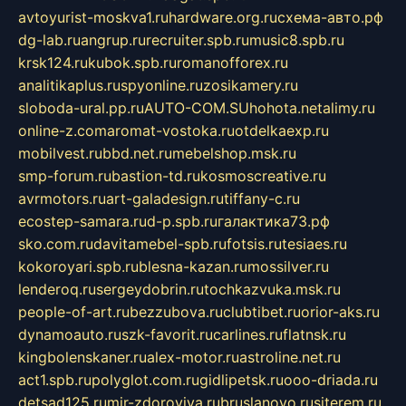
avtoyurist-moskva1.ru
hardware.org.ru
схема-авто.рф
dg-lab.ru
angrup.ru
recruiter.spb.ru
music8.spb.ru
krsk124.ru
kubok.spb.ru
romanofforex.ru
analitikaplus.ru
spyonline.ru
zosikamery.ru
sloboda-ural.pp.ru
AUTO-COM.SU
hohota.net
alimy.ru
online-z.com
aromat-vostoka.ru
otdelkaexp.ru
mobilvest.ru
bbd.net.ru
mebelshop.msk.ru
smp-forum.ru
bastion-td.ru
kosmoscreative.ru
avrmotors.ru
art-galadesign.ru
tiffany-c.ru
ecostep-samara.ru
d-p.spb.ru
галактика73.рф
sko.com.ru
davitamebel-spb.ru
fotsis.ru
tesiaes.ru
kokoroyari.spb.ru
blesna-kazan.ru
mossilver.ru
lenderoq.ru
sergeydobrin.ru
tochkazvuka.msk.ru
people-of-art.ru
bezzubova.ru
clubtibet.ru
orior-aks.ru
dynamoauto.ru
szk-favorit.ru
carlines.ru
flatnsk.ru
kingbolenskaner.ru
alex-motor.ru
astroline.net.ru
act1.spb.ru
polyglot.com.ru
gidlipetsk.ru
ooo-driada.ru
detsad125.ru
mir-zdoroviya.ru
bruslanovo.ru
siterem.ru