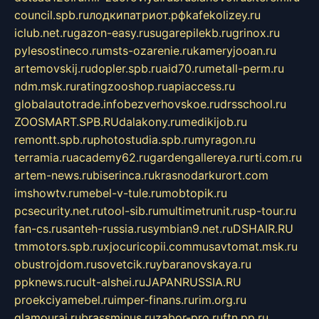
council.spb.ru
лодкипатриот.рф
kafekolizey.ru
iclub.net.ru
gazon-easy.ru
sugarepilekb.ru
grinox.ru
pylesostineco.ru
msts-ozarenie.ru
kameryjooan.ru
artemovskij.ru
dopler.spb.ru
aid70.ru
metall-perm.ru
ndm.msk.ru
ratingzooshop.ru
apiaccess.ru
globalautotrade.info
bezverhovskoe.ru
drsschool.ru
ZOOSMART.SPB.RU
dalakony.ru
medikijob.ru
remontt.spb.ru
photostudia.spb.ru
myragon.ru
terramia.ru
academy62.ru
gardengallereya.ru
rti.com.ru
artem-news.ru
biserinca.ru
krasnodarkurort.com
imshowtv.ru
mebel-v-tule.ru
mobtopik.ru
pcsecurity.net.ru
tool-sib.ru
multimetrunit.ru
sp-tour.ru
fan-cs.ru
santeh-russia.ru
symbian9.net.ru
DSHAIR.RU
tmmotors.spb.ru
xjocuricopii.com
musavtomat.msk.ru
obustrojdom.ru
sovetcik.ru
ybaranovskaya.ru
ppknews.ru
cult-alshei.ru
JAPANRUSSIA.RU
proekciyamebel.ru
imper-finans.ru
rim.org.ru
glamourai.ru
brassminus.ru
zabor-pro.ru
ftn.pp.ru