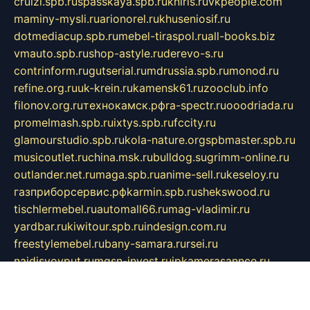
cruizi.spb.ru
spasskaya.spb.ru
kniris.ru
vkpeople.com
maminy-mysli.ru
arionorel.ru
khuseniosif.ru
dotmediacup.spb.ru
mebel-tiraspol.ru
all-books.biz
vmauto.spb.ru
shop-astyle.ru
derevo-s.ru
contrinform.ru
gutserial.ru
mdrussia.spb.ru
monod.ru
refine.org.ru
uk-krein.ru
kamensk61.ru
zooclub.info
filonov.org.ru
технокамск.рф
ra-spectr.ru
ooodriada.ru
promelmash.spb.ru
ixtys.spb.ru
fccity.ru
glamourstudio.spb.ru
kola-nature.org
spbmaster.spb.ru
musicoutlet.ru
china.msk.ru
bulldog.su
grimm-online.ru
outlander.net.ru
maga.spb.ru
anime-sell.ru
keseloy.ru
газприборсервис.рф
karmin.spb.ru
shekswood.ru
tischlermebel.ru
automall66.ru
mag-vladimir.ru
yardbar.ru
kiwitour.spb.ru
indesign.com.ru
freestylemebel.ru
bany-samara.ru
rsei.ru
naidisvoyput.ru
mgsn-invest.ru
ipkamerasannce.ru
alicante-house.ru
ibelka74.ru
cozyhouse.info
vlkargalev-studio.ru
700mb.ru
figura-ufa.ru
alina-live.ru