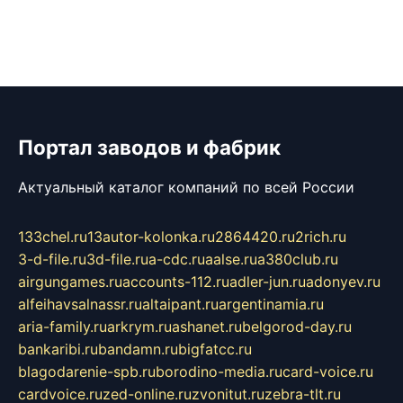
Портал заводов и фабрик
Актуальный каталог компаний по всей России
133chel.ru
13autor-kolonka.ru
2864420.ru
2rich.ru
3-d-file.ru
3d-file.ru
a-cdc.ru
aalse.ru
a380club.ru
airgungames.ru
accounts-112.ru
adler-jun.ru
adonyev.ru
alfeihavsalnassr.ru
altaipant.ru
argentinamia.ru
aria-family.ru
arkrym.ru
ashanet.ru
belgorod-day.ru
bankaribi.ru
bandamn.ru
bigfatcc.ru
blagodarenie-spb.ru
borodino-media.ru
card-voice.ru
cardvoice.ru
zed-online.ru
zvonitut.ru
zebra-tlt.ru