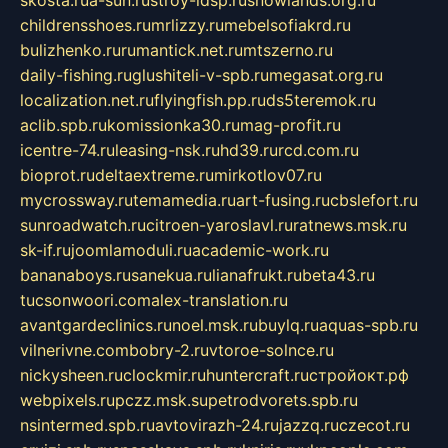
skosta.ru
a-sun.ru
stroy-ldsp.ru
snowlands.org.ru
childrensshoes.ru
mrlizzy.ru
mebelsofiakrd.ru
bulizhenko.ru
rumantick.net.ru
mtszerno.ru
daily-fishing.ru
glushiteli-v-spb.ru
megasat.org.ru
localization.net.ru
flyingfish.pp.ru
ds5teremok.ru
aclib.spb.ru
komissionka30.ru
mag-profit.ru
icentre-74.ru
leasing-nsk.ru
hd39.ru
rcd.com.ru
bioprot.ru
deltaextreme.ru
mirkotlov07.ru
mycrossway.ru
temamedia.ru
art-fusing.ru
cbslefort.ru
sunroadwatch.ru
citroen-yaroslavl.ru
ratnews.msk.ru
sk-if.ru
joomlamoduli.ru
academic-work.ru
bananaboys.ru
sanekua.ru
lianafrukt.ru
beta43.ru
tucsonwoori.com
alex-translation.ru
avantgardeclinics.ru
noel.msk.ru
buylq.ru
aquas-spb.ru
vilnerivne.com
bobry-2.ru
vtoroe-solnce.ru
nickysheen.ru
clockmir.ru
huntercraft.ru
стройокт.рф
webpixels.ru
pczz.msk.su
petrodvorets.spb.ru
nsintermed.spb.ru
avtovirazh-24.ru
jazzq.ru
czecot.ru