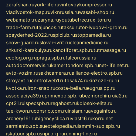
zarafshan.ru
york-life.ru
vintovoykompressor.ru
vladivostok-map.ru
vlknrussia.ru
wasabi-shop.ru
webamator.ru
zaryna.ru
youtubefree.ru
x-ton.ru
trade-farm.ru
tajuncos.ru
taksu.ru
tor-lyubov-i-grom.ru
spayderhed-2022.ru
splclub.ru
stoppamedia.ru
snow-guard.ru
slovar-ivrit.ru
cleanmedicine.ru
shkurki-karakulya.ru
kanotiforet.spb.ru
tutmassage.ru
ecolog.org.ru
praga.spb.ru
falcorussia.ru
autodoctorservis.ru
kamertondom.spb.ru
net-life.net.ru
avto-vozim.ru
sakhcamera.ru
alliance-electro.spb.ru
stroyavt.ru
controlweb1.ru
tdsak74.ru
kinzozo-ru.ru
kvotka.ru
iron-snab.ru
costa-bella.ru
eugrus.pp.ru
associaciya39.ru
primexpo.spb.ru
bezmorchin.ru
ia2.ru
cpt21.ru
ispecspb.ru
regahost.ru
kolosok-elita.ru
tae-kwon.ru
consrio.com.ru
insiam.ru
avegainfo.ru
archery161.ru
bigencyclica.ru
vlast16.ru
korru.net
sarmiento.spb.su
extelopedia.ru
lammin-suo.spb.ru
iskatour.spb.ru
snpi.org.ru
running-line.ru