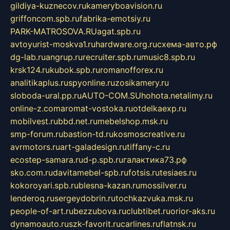
gildiya-kuznecov.ru
kameryboavision.ru
griffoncom.spb.ru
fabrika-emotsiy.ru
PARK-MATROSOVA.RU
agat.spb.ru
avtoyurist-moskva1.ru
hardware.org.ru
схема-авто.рф
dg-lab.ru
angrup.ru
recruiter.spb.ru
music8.spb.ru
krsk124.ru
kubok.spb.ru
romanofforex.ru
analitikaplus.ru
spyonline.ru
zosikamery.ru
sloboda-ural.pp.ru
AUTO-COM.SU
hohota.net
alimy.ru
online-z.com
aromat-vostoka.ru
otdelkaexp.ru
mobilvest.ru
bbd.net.ru
mebelshop.msk.ru
smp-forum.ru
bastion-td.ru
kosmoscreative.ru
avrmotors.ru
art-galadesign.ru
tiffany-c.ru
ecostep-samara.ru
d-p.spb.ru
галактика73.рф
sko.com.ru
davitamebel-spb.ru
fotsis.ru
tesiaes.ru
kokoroyari.spb.ru
blesna-kazan.ru
mossilver.ru
lenderoq.ru
sergeydobrin.ru
tochkazvuka.msk.ru
people-of-art.ru
bezzubova.ru
clubtibet.ru
orior-aks.ru
dynamoauto.ru
szk-favorit.ru
carlines.ru
flatnsk.ru