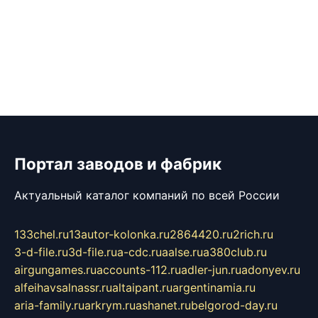
Портал заводов и фабрик
Актуальный каталог компаний по всей России
133chel.ru
13autor-kolonka.ru
2864420.ru
2rich.ru
3-d-file.ru
3d-file.ru
a-cdc.ru
aalse.ru
a380club.ru
airgungames.ru
accounts-112.ru
adler-jun.ru
adonyev.ru
alfeihavsalnassr.ru
altaipant.ru
argentinamia.ru
aria-family.ru
arkrym.ru
ashanet.ru
belgorod-day.ru