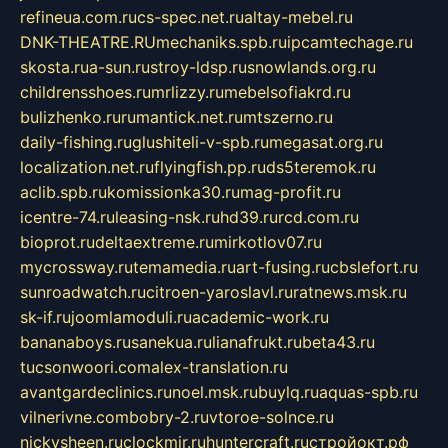
refineua.com.ru
cs-spec.net.ru
altay-mebel.ru
DNK-THEATRE.RU
mechaniks.spb.ru
ipcamtechage.ru
skosta.ru
a-sun.ru
stroy-ldsp.ru
snowlands.org.ru
childrensshoes.ru
mrlizzy.ru
mebelsofiakrd.ru
bulizhenko.ru
rumantick.net.ru
mtszerno.ru
daily-fishing.ru
glushiteli-v-spb.ru
megasat.org.ru
localization.net.ru
flyingfish.pp.ru
ds5teremok.ru
aclib.spb.ru
komissionka30.ru
mag-profit.ru
icentre-74.ru
leasing-nsk.ru
hd39.ru
rcd.com.ru
bioprot.ru
deltaextreme.ru
mirkotlov07.ru
mycrossway.ru
temamedia.ru
art-fusing.ru
cbslefort.ru
sunroadwatch.ru
citroen-yaroslavl.ru
ratnews.msk.ru
sk-if.ru
joomlamoduli.ru
academic-work.ru
bananaboys.ru
sanekua.ru
lianafrukt.ru
beta43.ru
tucsonwoori.com
alex-translation.ru
avantgardeclinics.ru
noel.msk.ru
buylq.ru
aquas-spb.ru
vilnerivne.com
bobry-2.ru
vtoroe-solnce.ru
nickysheen.ru
clockmir.ru
huntercraft.ru
стройокт.рф