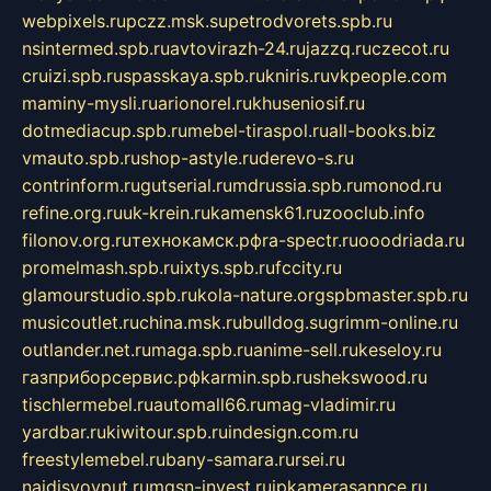
webpixels.ru
pczz.msk.su
petrodvorets.spb.ru
nsintermed.spb.ru
avtovirazh-24.ru
jazzq.ru
czecot.ru
cruizi.spb.ru
spasskaya.spb.ru
kniris.ru
vkpeople.com
maminy-mysli.ru
arionorel.ru
khuseniosif.ru
dotmediacup.spb.ru
mebel-tiraspol.ru
all-books.biz
vmauto.spb.ru
shop-astyle.ru
derevo-s.ru
contrinform.ru
gutserial.ru
mdrussia.spb.ru
monod.ru
refine.org.ru
uk-krein.ru
kamensk61.ru
zooclub.info
filonov.org.ru
технокамск.рф
ra-spectr.ru
ooodriada.ru
promelmash.spb.ru
ixtys.spb.ru
fccity.ru
glamourstudio.spb.ru
kola-nature.org
spbmaster.spb.ru
musicoutlet.ru
china.msk.ru
bulldog.su
grimm-online.ru
outlander.net.ru
maga.spb.ru
anime-sell.ru
keseloy.ru
газприборсервис.рф
karmin.spb.ru
shekswood.ru
tischlermebel.ru
automall66.ru
mag-vladimir.ru
yardbar.ru
kiwitour.spb.ru
indesign.com.ru
freestylemebel.ru
bany-samara.ru
rsei.ru
naidisvoyput.ru
mgsn-invest.ru
ipkamerasannce.ru