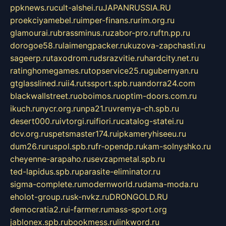
ppknews.ru
cult-alshei.ru
JAPANRUSSIA.RU
proekciyamebel.ru
imper-finans.ru
rim.org.ru
glamourai.ru
brassminus.ru
zabor-pro.ru
ftn.pp.ru
dorogoe58.ru
laimengpacker.ru
kuzova-zapchasti.ru
sageerp.ru
taxodrom.ru
dsrazvitie.ru
hardcity.net.ru
ratinghomegames.ru
topservice25.ru
gubernyan.ru
gtglasslined.ru
ii4.ru
tssport.spb.ru
andorra24.com
blackwallstreet.ru
oboimos.ru
optim-doors.com.ru
ikuch.ru
nycr.org.ru
npa21.ru
vremya-ch.spb.ru
desert000.ru
ivtorgi.ru
ifiori.ru
catalog-statei.ru
dcv.org.ru
spetsmaster174.ru
ipkameryhiseeu.ru
dum26.ru
ruspol.spb.ru
fr-opendp.ru
kam-solnyshko.ru
cheyenne-arapaho.ru
sevzapmetal.spb.ru
ted-lapidus.spb.ru
parasite-eliminator.ru
sigma-complete.ru
modernworld.ru
dama-moda.ru
eholot-group.ru
sk-nvkz.ru
DRONGOLD.RU
democratia2.ru
i-farmer.ru
mass-sport.org
jablonex.spb.ru
bookmess.ru
linkword.ru