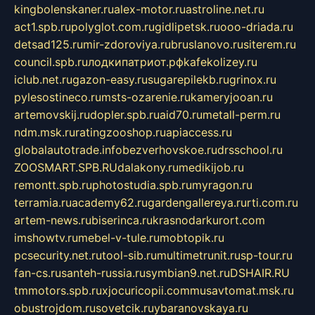
kingbolenskaner.ru
alex-motor.ru
astroline.net.ru
act1.spb.ru
polyglot.com.ru
gidlipetsk.ru
ooo-driada.ru
detsad125.ru
mir-zdoroviya.ru
bruslanovo.ru
siterem.ru
council.spb.ru
лодкипатриот.рф
kafekolizey.ru
iclub.net.ru
gazon-easy.ru
sugarepilekb.ru
grinox.ru
pylesostineco.ru
msts-ozarenie.ru
kameryjooan.ru
artemovskij.ru
dopler.spb.ru
aid70.ru
metall-perm.ru
ndm.msk.ru
ratingzooshop.ru
apiaccess.ru
globalautotrade.info
bezverhovskoe.ru
drsschool.ru
ZOOSMART.SPB.RU
dalakony.ru
medikijob.ru
remontt.spb.ru
photostudia.spb.ru
myragon.ru
terramia.ru
academy62.ru
gardengallereya.ru
rti.com.ru
artem-news.ru
biserinca.ru
krasnodarkurort.com
imshowtv.ru
mebel-v-tule.ru
mobtopik.ru
pcsecurity.net.ru
tool-sib.ru
multimetrunit.ru
sp-tour.ru
fan-cs.ru
santeh-russia.ru
symbian9.net.ru
DSHAIR.RU
tmmotors.spb.ru
xjocuricopii.com
musavtomat.msk.ru
obustrojdom.ru
sovetcik.ru
ybaranovskaya.ru