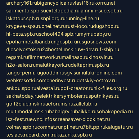
archery161.ru
bigencyclica.ru
vlast16.ru
korru.net
sarmiento.spb.su
extelopedia.ru
lammin-suo.spb.ru
iskatour.spb.ru
snpi.org.ru
running-line.ru
krygeva-spa.ru
chel.net.ru
rust-loco.ru
dugshop.ru
hl-beta.spb.ru
school494.spb.ru
mymubaby.ru
epoha-metalband.ru
ngr.spb.ru
rusgosnews.com
dieselvostok.ru
24hostel.msk.ru
w-dev.ru
f-ship.ru
regsmi.ru
filmnetwork.ru
malinasp.ru
kinosvin.ru
h2o-salon.ru
malutkayork.ru
deltaprim.spb.ru
tango-perm.ru
gooddir.ru
sgv.su
multiki-online.com
webkrasotki.com
cherinvest.ru
detskiy-ostrov.ru
ankou.spb.ru
alvesta1.ru
pdf-creator.ru
nix-files.org.ru
sakhatoday.ru
elektrikersymboler.ru
sputnikyes.ru
golf2club.msk.ru
aeforums.ru
zallclub.ru
multimodal.msk.ru
habaigry.ru
haikko.ru
sobakopedia.ru
isz-fest.ru
ewnc.info
screensaver-clock.net.ru
volnav.spb.ru
comnat.ru
npf.net.ru
7bit.pp.ru
kalugatur.ru
tesiaes.ru
card.com.ru
kazanka.spb.ru