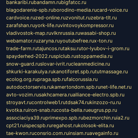
bankaribi.ru
bandamn.ru
bigfatcc.ru
blagodarenie-spb.ru
borodino-media.ru
card-voice.ru
cardvoice.ru
zed-online.ru
zvonitut.ru
zebra-tlt.ru
zarafshan.ru
york-life.ru
vintovoykompressor.ru
vladivostok-map.ru
vlknrussia.ru
wasabi-shop.ru
webamator.ru
zaryna.ru
youtubefree.ru
x-ton.ru
trade-farm.ru
tajuncos.ru
taksu.ru
tor-lyubov-i-grom.ru
spayderhed-2022.ru
splclub.ru
stoppamedia.ru
snow-guard.ru
slovar-ivrit.ru
cleanmedicine.ru
shkurki-karakulya.ru
kanotiforet.spb.ru
tutmassage.ru
ecolog.org.ru
praga.spb.ru
falcorussia.ru
autodoctorservis.ru
kamertondom.spb.ru
net-life.net.ru
avto-vozim.ru
sakhcamera.ru
alliance-electro.spb.ru
stroyavt.ru
controlweb1.ru
tdsak74.ru
kinzozo-ru.ru
kvotka.ru
iron-snab.ru
costa-bella.ru
eugrus.pp.ru
associaciya39.ru
primexpo.spb.ru
bezmorchin.ru
ia2.ru
cpt21.ru
ispecspb.ru
regahost.ru
kolosok-elita.ru
tae-kwon.ru
consrio.com.ru
insiam.ru
avegainfo.ru