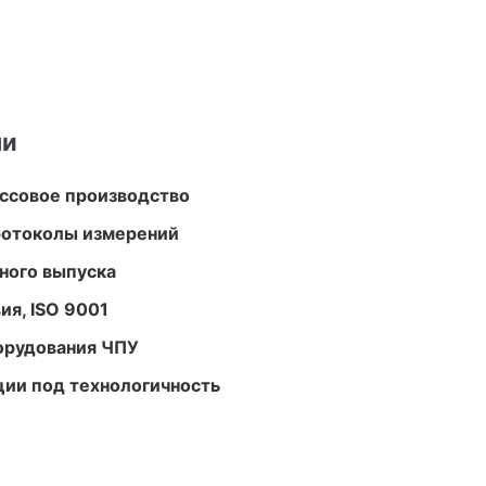
ми
ассовое производство
ротоколы измерений
ного выпуска
ия, ISO 9001
орудования ЧПУ
ции под технологичность