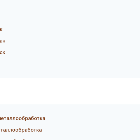
к
ан
ск
металлообработка
еталлообработка