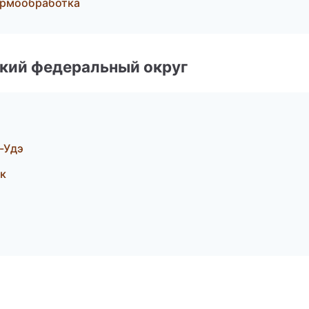
ермообработка
ский федеральный округ
-Удэ
к