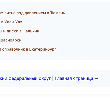
: литьё под давлением в Тюмень
 в Улан-Удэ
ы и диски в Нальчик
 Красноярск
й справочник в Екатеринбург
ский федеральный округ
|
Главная страница
→