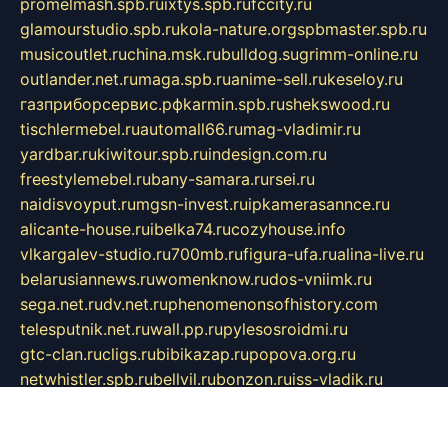
promelmash.spb.ru
ixtys.spb.ru
fccity.ru
glamourstudio.spb.ru
kola-nature.org
spbmaster.spb.ru
musicoutlet.ru
china.msk.ru
bulldog.su
grimm-online.ru
outlander.net.ru
maga.spb.ru
anime-sell.ru
keseloy.ru
газприборсервис.рф
karmin.spb.ru
shekswood.ru
tischlermebel.ru
automall66.ru
mag-vladimir.ru
yardbar.ru
kiwitour.spb.ru
indesign.com.ru
freestylemebel.ru
bany-samara.ru
rsei.ru
naidisvoyput.ru
mgsn-invest.ru
ipkamerasannce.ru
alicante-house.ru
ibelka74.ru
cozyhouse.info
vlkargalev-studio.ru
700mb.ru
figura-ufa.ru
alina-live.ru
belarusiannews.ru
womenknow.ru
dos-vniimk.ru
sega.net.ru
dv.net.ru
phenomenonsofhistory.com
telesputnik.net.ru
wall.pp.ru
pylesosroidmi.ru
gtc-clan.ru
cligs.ru
bibikazap.ru
popova.org.ru
netwhistler.spb.ru
bellvil.ru
bonzon.ru
iss-vladik.ru
defiparis.net.ru
las-gryzas.ru
amku.ru
electednews.spb.ru
feather.org.ru
spar72.ru
tankiigri.ru