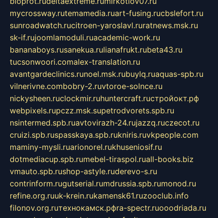
bioprot.ru
deltaextreme.ru
mirkotlov07.ru
mycrossway.ru
temamedia.ru
art-fusing.ru
cbslefort.ru
sunroadwatch.ru
citroen-yaroslavl.ru
ratnews.msk.ru
sk-if.ru
joomlamoduli.ru
academic-work.ru
bananaboys.ru
sanekua.ru
lianafrukt.ru
beta43.ru
tucsonwoori.com
alex-translation.ru
avantgardeclinics.ru
noel.msk.ru
buylq.ru
aquas-spb.ru
vilnerivne.com
bobry-2.ru
vtoroe-solnce.ru
nickysheen.ru
clockmir.ru
huntercraft.ru
стройокт.рф
webpixels.ru
pczz.msk.su
petrodvorets.spb.ru
nsintermed.spb.ru
avtovirazh-24.ru
jazzq.ru
czecot.ru
cruizi.spb.ru
spasskaya.spb.ru
kniris.ru
vkpeople.com
maminy-mysli.ru
arionorel.ru
khuseniosif.ru
dotmediacup.spb.ru
mebel-tiraspol.ru
all-books.biz
vmauto.spb.ru
shop-astyle.ru
derevo-s.ru
contrinform.ru
gutserial.ru
mdrussia.spb.ru
monod.ru
refine.org.ru
uk-krein.ru
kamensk61.ru
zooclub.info
filonov.org.ru
технокамск.рф
ra-spectr.ru
ooodriada.ru