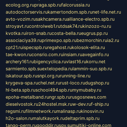
ecolog.org.ru
praga.spb.ru
falcorussia.ru
autodoctorservis.ru
kamertondom.spb.ru
net-life.net.ru
avto-vozim.ru
sakhcamera.ru
alliance-electro.spb.ru
stroyavt.ru
controlweb1.ru
tdsak74.ru
kinzozo-ru.ru
kvotka.ru
iron-snab.ru
costa-bella.ru
eugrus.pp.ru
associaciya39.ru
primexpo.spb.ru
bezmorchin.ru
ia2.ru
cpt21.ru
ispecspb.ru
regahost.ru
kolosok-elita.ru
tae-kwon.ru
consrio.com.ru
insiam.ru
avegainfo.ru
archery161.ru
bigencyclica.ru
vlast16.ru
korru.net
sarmiento.spb.su
extelopedia.ru
lammin-suo.spb.ru
iskatour.spb.ru
snpi.org.ru
running-line.ru
krygeva-spa.ru
chel.net.ru
rust-loco.ru
dugshop.ru
hl-beta.spb.ru
school494.spb.ru
mymubaby.ru
epoha-metalband.ru
ngr.spb.ru
rusgosnews.com
dieselvostok.ru
24hostel.msk.ru
w-dev.ru
f-ship.ru
regsmi.ru
filmnetwork.ru
malinasp.ru
kinosvin.ru
h2o-salon.ru
malutkayork.ru
deltaprim.spb.ru
tango-perm.ru
gooddir.ru
sgv.su
multiki-online.com