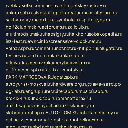
webkrasotki.com
cherinvest.ru
detskiy-ostrov.ru
ankou.spb.ru
alvesta1.ru
pdf-creator.ru
nix-files.org.ru
sakhatoday.ru
elektrikersymboler.ru
sputnikyes.ru
golf2club.msk.ru
aeforums.ru
zallclub.ru
multimodal.msk.ru
habaigry.ru
haikko.ru
sobakopedia.ru
isz-fest.ru
ewnc.info
screensaver-clock.net.ru
volnav.spb.ru
comnat.ru
npf.net.ru
7bit.pp.ru
kalugatur.ru
tesiaes.ru
card.com.ru
kazanka.spb.ru
gildiya-kuznecov.ru
kameryboavision.ru
griffoncom.spb.ru
fabrika-emotsiy.ru
PARK-MATROSOVA.RU
agat.spb.ru
avtoyurist-moskva1.ru
hardware.org.ru
схема-авто.рф
dg-lab.ru
angrup.ru
recruiter.spb.ru
music8.spb.ru
krsk124.ru
kubok.spb.ru
romanofforex.ru
analitikaplus.ru
spyonline.ru
zosikamery.ru
sloboda-ural.pp.ru
AUTO-COM.SU
hohota.net
alimy.ru
online-z.com
aromat-vostoka.ru
otdelkaexp.ru
mobilvest.ru
bbd.net.ru
mebelshop.msk.ru