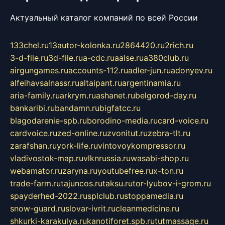
Актуальный каталог компаний по всей России
133chel.ru
13autor-kolonka.ru
2864420.ru
2rich.ru
3-d-file.ru
3d-file.ru
a-cdc.ru
aalse.ru
a380club.ru
airgungames.ru
accounts-112.ru
adler-jun.ru
adonyev.ru
alfeihavsalnassr.ru
altaipant.ru
argentinamia.ru
aria-family.ru
arkrym.ru
ashanet.ru
belgorod-day.ru
bankaribi.ru
bandamn.ru
bigfatcc.ru
blagodarenie-spb.ru
borodino-media.ru
card-voice.ru
cardvoice.ru
zed-online.ru
zvonitut.ru
zebra-tlt.ru
zarafshan.ru
york-life.ru
vintovoykompressor.ru
vladivostok-map.ru
vlknrussia.ru
wasabi-shop.ru
webamator.ru
zaryna.ru
youtubefree.ru
x-ton.ru
trade-farm.ru
tajuncos.ru
taksu.ru
tor-lyubov-i-grom.ru
spayderhed-2022.ru
splclub.ru
stoppamedia.ru
snow-guard.ru
slovar-ivrit.ru
cleanmedicine.ru
shkurki-karakulya.ru
kanotiforet.spb.ru
tutmassage.ru