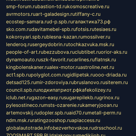
smp-forum.ru
bastion-td.ru
kosmoscreative.ru
avrmotors.ru
art-galadesign.ru
tiffany-c.ru
ecostep-samara.ru
d-p.spb.ru
галактика73.рф
sko.com.ru
davitamebel-spb.ru
fotsis.ru
tesiaes.ru
kokoroyari.spb.ru
blesna-kazan.ru
mossilver.ru
lenderoq.ru
sergeydobrin.ru
tochkazvuka.msk.ru
people-of-art.ru
bezzubova.ru
clubtibet.ru
orior-aks.ru
dynamoauto.ru
szk-favorit.ru
carlines.ru
flatnsk.ru
kingbolenskaner.ru
alex-motor.ru
astroline.net.ru
act1.spb.ru
polyglot.com.ru
gidlipetsk.ru
ooo-driada.ru
detsad125.ru
mir-zdoroviya.ru
bruslanovo.ru
siterem.ru
council.spb.ru
лодкипатриот.рф
kafekolizey.ru
iclub.net.ru
gazon-easy.ru
sugarepilekb.ru
grinox.ru
pylesostineco.ru
msts-ozarenie.ru
kameryjooan.ru
artemovskij.ru
dopler.spb.ru
aid70.ru
metall-perm.ru
ndm.msk.ru
ratingzooshop.ru
apiaccess.ru
globalautotrade.info
bezverhovskoe.ru
drsschool.ru
ZOOSMART.SPB.RU
dalakony.ru
medikijob.ru