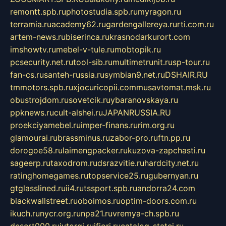
remontt.spb.ru
photostudia.spb.ru
myragon.ru
terramia.ru
academy62.ru
gardengallereya.ru
rti.com.ru
artem-news.ru
biserinca.ru
krasnodarkurort.com
imshowtv.ru
mebel-v-tule.ru
mobtopik.ru
pcsecurity.net.ru
tool-sib.ru
multimetrunit.ru
sp-tour.ru
fan-cs.ru
santeh-russia.ru
symbian9.net.ru
DSHAIR.RU
tmmotors.spb.ru
xjocuricopii.com
musavtomat.msk.ru
obustrojdom.ru
sovetcik.ru
ybaranovskaya.ru
ppknews.ru
cult-alshei.ru
JAPANRUSSIA.RU
proekciyamebel.ru
imper-finans.ru
rim.org.ru
glamourai.ru
brassminus.ru
zabor-pro.ru
ftn.pp.ru
dorogoe58.ru
laimengpacker.ru
kuzova-zapchasti.ru
sageerp.ru
taxodrom.ru
dsrazvitie.ru
hardcity.net.ru
ratinghomegames.ru
topservice25.ru
gubernyan.ru
gtglasslined.ru
ii4.ru
tssport.spb.ru
andorra24.com
blackwallstreet.ru
oboimos.ru
optim-doors.com.ru
ikuch.ru
nycr.org.ru
npa21.ru
vremya-ch.spb.ru
desert000.ru
ivtorgi.ru
ifiori.ru
catalog-statei.ru