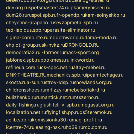
dcv.org.ru
spetsmaster174.ru
ipkameryhiseeu.ru
dum26.ru
ruspol.spb.ru
fr-opendp.ru
kam-solnyshko.ru
cheyenne-arapaho.ru
sevzapmetal.spb.ru
ted-lapidus.spb.ru
parasite-eliminator.ru
sigma-complete.ru
modernworld.ru
dama-moda.ru
eholot-group.ru
sk-nvkz.ru
DRONGOLD.RU
democratia2.ru
i-farmer.ru
mass-sport.org
jablonex.spb.ru
bookmess.ru
linkword.ru
refineua.com.ru
cs-spec.net.ru
altay-mebel.ru
DNK-THEATRE.RU
mechaniks.spb.ru
ipcamtechage.ru
skosta.ru
a-sun.ru
stroy-ldsp.ru
snowlands.org.ru
childrensshoes.ru
mrlizzy.ru
mebelsofiakrd.ru
bulizhenko.ru
rumantick.net.ru
mtszerno.ru
daily-fishing.ru
glushiteli-v-spb.ru
megasat.org.ru
localization.net.ru
flyingfish.pp.ru
ds5teremok.ru
aclib.spb.ru
komissionka30.ru
mag-profit.ru
icentre-74.ru
leasing-nsk.ru
hd39.ru
rcd.com.ru