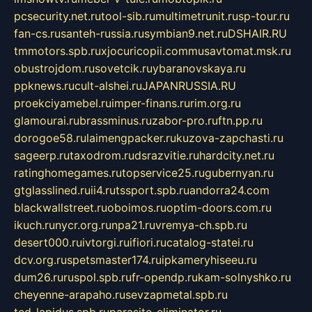
pcsecurity.net.ru
tool-sib.ru
multimetrunit.ru
sp-tour.ru
fan-cs.ru
santeh-russia.ru
symbian9.net.ru
DSHAIR.RU
tmmotors.spb.ru
xjocuricopii.com
musavtomat.msk.ru
obustrojdom.ru
sovetcik.ru
ybaranovskaya.ru
ppknews.ru
cult-alshei.ru
JAPANRUSSIA.RU
proekciyamebel.ru
imper-finans.ru
rim.org.ru
glamourai.ru
brassminus.ru
zabor-pro.ru
ftn.pp.ru
dorogoe58.ru
laimengpacker.ru
kuzova-zapchasti.ru
sageerp.ru
taxodrom.ru
dsrazvitie.ru
hardcity.net.ru
ratinghomegames.ru
topservice25.ru
gubernyan.ru
gtglasslined.ru
ii4.ru
tssport.spb.ru
andorra24.com
blackwallstreet.ru
oboimos.ru
optim-doors.com.ru
ikuch.ru
nycr.org.ru
npa21.ru
vremya-ch.spb.ru
desert000.ru
ivtorgi.ru
ifiori.ru
catalog-statei.ru
dcv.org.ru
spetsmaster174.ru
ipkameryhiseeu.ru
dum26.ru
ruspol.spb.ru
fr-opendp.ru
kam-solnyshko.ru
cheyenne-arapaho.ru
sevzapmetal.spb.ru