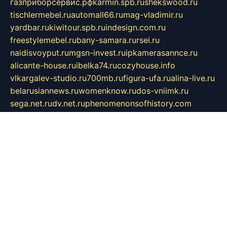
газприборсервис.рф
karmin.spb.ru
shekswood.ru
tischlermebel.ru
automall66.ru
mag-vladimir.ru
yardbar.ru
kiwitour.spb.ru
indesign.com.ru
freestylemebel.ru
bany-samara.ru
rsei.ru
naidisvoyput.ru
mgsn-invest.ru
ipkamerasannce.ru
alicante-house.ru
ibelka74.ru
cozyhouse.info
vlkargalev-studio.ru
700mb.ru
figura-ufa.ru
alina-live.ru
belarusiannews.ru
womenknow.ru
dos-vniimk.ru
sega.net.ru
dv.net.ru
phenomenonsofhistory.com
telesputnik.net.ru
wall.pp.ru
pylesosroidmi.ru
gtc-clan.ru
cligs.ru
bibikazap.ru
popova.org.ru
netwhistler.spb.ru
bellvil.ru
bonzon.ru
iss-vladik.ru
defiparis.net.ru
las-gryzas.ru
amku.ru
electednews.spb.ru
feather.org.ru
spar72.ru
tankiigri.ru
dominus.com.ru
ibtree.ru
sanykool.pp.ru
unixlib.org.ru
menatep.spb.ru
gartenterrassen.ru
printeka.ru
skvozilka.com.ru
parkovka-pub.ru
lovemobi.ru
art-ru.ru
emulatorz.com.ru
alucomp.com.ru
tatforum.com.ru