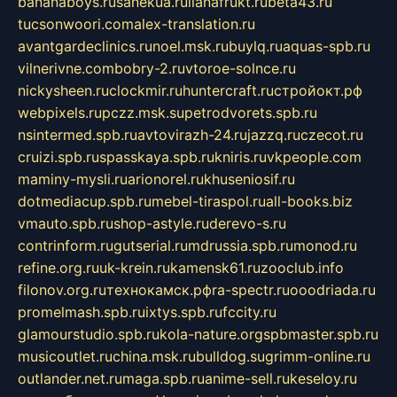
bananaboys.ru
sanekua.ru
lianafrukt.ru
beta43.ru
tucsonwoori.com
alex-translation.ru
avantgardeclinics.ru
noel.msk.ru
buylq.ru
aquas-spb.ru
vilnerivne.com
bobry-2.ru
vtoroe-solnce.ru
nickysheen.ru
clockmir.ru
huntercraft.ru
стройокт.рф
webpixels.ru
pczz.msk.su
petrodvorets.spb.ru
nsintermed.spb.ru
avtovirazh-24.ru
jazzq.ru
czecot.ru
cruizi.spb.ru
spasskaya.spb.ru
kniris.ru
vkpeople.com
maminy-mysli.ru
arionorel.ru
khuseniosif.ru
dotmediacup.spb.ru
mebel-tiraspol.ru
all-books.biz
vmauto.spb.ru
shop-astyle.ru
derevo-s.ru
contrinform.ru
gutserial.ru
mdrussia.spb.ru
monod.ru
refine.org.ru
uk-krein.ru
kamensk61.ru
zooclub.info
filonov.org.ru
технокамск.рф
ra-spectr.ru
ooodriada.ru
promelmash.spb.ru
ixtys.spb.ru
fccity.ru
glamourstudio.spb.ru
kola-nature.org
spbmaster.spb.ru
musicoutlet.ru
china.msk.ru
bulldog.su
grimm-online.ru
outlander.net.ru
maga.spb.ru
anime-sell.ru
keseloy.ru