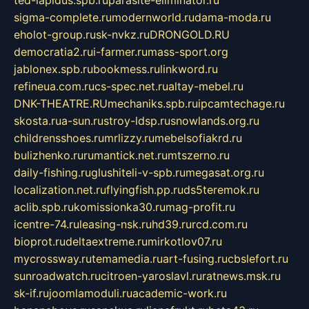
ted-lapidus.spb.ru
parasite-eliminator.ru
sigma-complete.ru
modernworld.ru
dama-moda.ru
eholot-group.ru
sk-nvkz.ru
DRONGOLD.RU
democratia2.ru
i-farmer.ru
mass-sport.org
jablonex.spb.ru
bookmess.ru
linkword.ru
refineua.com.ru
cs-spec.net.ru
altay-mebel.ru
DNK-THEATRE.RU
mechaniks.spb.ru
ipcamtechage.ru
skosta.ru
a-sun.ru
stroy-ldsp.ru
snowlands.org.ru
childrensshoes.ru
mrlizzy.ru
mebelsofiakrd.ru
bulizhenko.ru
rumantick.net.ru
mtszerno.ru
daily-fishing.ru
glushiteli-v-spb.ru
megasat.org.ru
localization.net.ru
flyingfish.pp.ru
ds5teremok.ru
aclib.spb.ru
komissionka30.ru
mag-profit.ru
icentre-74.ru
leasing-nsk.ru
hd39.ru
rcd.com.ru
bioprot.ru
deltaextreme.ru
mirkotlov07.ru
mycrossway.ru
temamedia.ru
art-fusing.ru
cbslefort.ru
sunroadwatch.ru
citroen-yaroslavl.ru
ratnews.msk.ru
sk-if.ru
joomlamoduli.ru
academic-work.ru