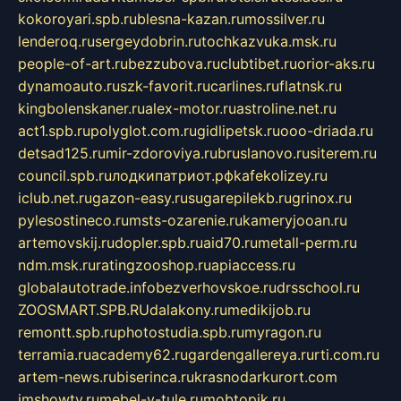
kokoroyari.spb.ru
blesna-kazan.ru
mossilver.ru
lenderoq.ru
sergeydobrin.ru
tochkazvuka.msk.ru
people-of-art.ru
bezzubova.ru
clubtibet.ru
orior-aks.ru
dynamoauto.ru
szk-favorit.ru
carlines.ru
flatnsk.ru
kingbolenskaner.ru
alex-motor.ru
astroline.net.ru
act1.spb.ru
polyglot.com.ru
gidlipetsk.ru
ooo-driada.ru
detsad125.ru
mir-zdoroviya.ru
bruslanovo.ru
siterem.ru
council.spb.ru
лодкипатриот.рф
kafekolizey.ru
iclub.net.ru
gazon-easy.ru
sugarepilekb.ru
grinox.ru
pylesostineco.ru
msts-ozarenie.ru
kameryjooan.ru
artemovskij.ru
dopler.spb.ru
aid70.ru
metall-perm.ru
ndm.msk.ru
ratingzooshop.ru
apiaccess.ru
globalautotrade.info
bezverhovskoe.ru
drsschool.ru
ZOOSMART.SPB.RU
dalakony.ru
medikijob.ru
remontt.spb.ru
photostudia.spb.ru
myragon.ru
terramia.ru
academy62.ru
gardengallereya.ru
rti.com.ru
artem-news.ru
biserinca.ru
krasnodarkurort.com
imshowtv.ru
mebel-v-tule.ru
mobtopik.ru