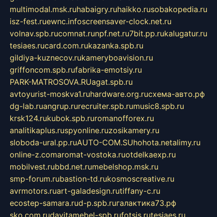
multimodal.msk.ru
habaigry.ru
haikko.ru
sobakopedia.ru
isz-fest.ru
ewnc.info
screensaver-clock.net.ru
volnav.spb.ru
comnat.ru
npf.net.ru
7bit.pp.ru
kalugatur.ru
tesiaes.ru
card.com.ru
kazanka.spb.ru
gildiya-kuznecov.ru
kameryboavision.ru
griffoncom.spb.ru
fabrika-emotsiy.ru
PARK-MATROSOVA.RU
agat.spb.ru
avtoyurist-moskva1.ru
hardware.org.ru
схема-авто.рф
dg-lab.ru
angrup.ru
recruiter.spb.ru
music8.spb.ru
krsk124.ru
kubok.spb.ru
romanofforex.ru
analitikaplus.ru
spyonline.ru
zosikamery.ru
sloboda-ural.pp.ru
AUTO-COM.SU
hohota.net
alimy.ru
online-z.com
aromat-vostoka.ru
otdelkaexp.ru
mobilvest.ru
bbd.net.ru
mebelshop.msk.ru
smp-forum.ru
bastion-td.ru
kosmoscreative.ru
avrmotors.ru
art-galadesign.ru
tiffany-c.ru
ecostep-samara.ru
d-p.spb.ru
галактика73.рф
sko.com.ru
davitamebel-spb.ru
fotsis.ru
tesiaes.ru