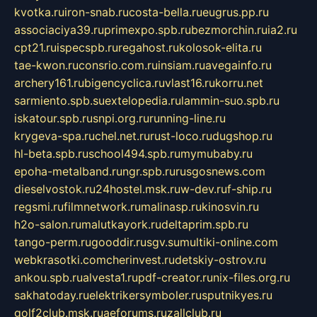
kvotka.ru
iron-snab.ru
costa-bella.ru
eugrus.pp.ru
associaciya39.ru
primexpo.spb.ru
bezmorchin.ru
ia2.ru
cpt21.ru
ispecspb.ru
regahost.ru
kolosok-elita.ru
tae-kwon.ru
consrio.com.ru
insiam.ru
avegainfo.ru
archery161.ru
bigencyclica.ru
vlast16.ru
korru.net
sarmiento.spb.su
extelopedia.ru
lammin-suo.spb.ru
iskatour.spb.ru
snpi.org.ru
running-line.ru
krygeva-spa.ru
chel.net.ru
rust-loco.ru
dugshop.ru
hl-beta.spb.ru
school494.spb.ru
mymubaby.ru
epoha-metalband.ru
ngr.spb.ru
rusgosnews.com
dieselvostok.ru
24hostel.msk.ru
w-dev.ru
f-ship.ru
regsmi.ru
filmnetwork.ru
malinasp.ru
kinosvin.ru
h2o-salon.ru
malutkayork.ru
deltaprim.spb.ru
tango-perm.ru
gooddir.ru
sgv.su
multiki-online.com
webkrasotki.com
cherinvest.ru
detskiy-ostrov.ru
ankou.spb.ru
alvesta1.ru
pdf-creator.ru
nix-files.org.ru
sakhatoday.ru
elektrikersymboler.ru
sputnikyes.ru
golf2club.msk.ru
aeforums.ru
zallclub.ru