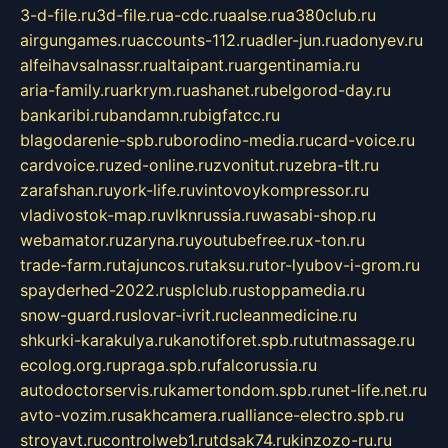
3-d-file.ru
3d-file.ru
a-cdc.ru
aalse.ru
a380club.ru
airgungames.ru
accounts-112.ru
adler-jun.ru
adonyev.ru
alfeihavsalnassr.ru
altaipant.ru
argentinamia.ru
aria-family.ru
arkrym.ru
ashanet.ru
belgorod-day.ru
bankaribi.ru
bandamn.ru
bigfatcc.ru
blagodarenie-spb.ru
borodino-media.ru
card-voice.ru
cardvoice.ru
zed-online.ru
zvonitut.ru
zebra-tlt.ru
zarafshan.ru
york-life.ru
vintovoykompressor.ru
vladivostok-map.ru
vlknrussia.ru
wasabi-shop.ru
webamator.ru
zaryna.ru
youtubefree.ru
x-ton.ru
trade-farm.ru
tajuncos.ru
taksu.ru
tor-lyubov-i-grom.ru
spayderhed-2022.ru
splclub.ru
stoppamedia.ru
snow-guard.ru
slovar-ivrit.ru
cleanmedicine.ru
shkurki-karakulya.ru
kanotiforet.spb.ru
tutmassage.ru
ecolog.org.ru
praga.spb.ru
falcorussia.ru
autodoctorservis.ru
kamertondom.spb.ru
net-life.net.ru
avto-vozim.ru
sakhcamera.ru
alliance-electro.spb.ru
stroyavt.ru
controlweb1.ru
tdsak74.ru
kinzozo-ru.ru