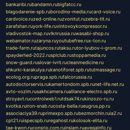
bankaribi.ru
bandamn.ru
bigfatcc.ru
blagodarenie-spb.ru
borodino-media.ru
card-voice.ru
cardvoice.ru
zed-online.ru
zvonitut.ru
zebra-tlt.ru
zarafshan.ru
york-life.ru
vintovoykompressor.ru
vladivostok-map.ru
vlknrussia.ru
wasabi-shop.ru
webamator.ru
zaryna.ru
youtubefree.ru
x-ton.ru
trade-farm.ru
tajuncos.ru
taksu.ru
tor-lyubov-i-grom.ru
spayderhed-2022.ru
splclub.ru
stoppamedia.ru
snow-guard.ru
slovar-ivrit.ru
cleanmedicine.ru
shkurki-karakulya.ru
kanotiforet.spb.ru
tutmassage.ru
ecolog.org.ru
praga.spb.ru
falcorussia.ru
autodoctorservis.ru
kamertondom.spb.ru
net-life.net.ru
avto-vozim.ru
sakhcamera.ru
alliance-electro.spb.ru
stroyavt.ru
controlweb1.ru
tdsak74.ru
kinzozo-ru.ru
kvotka.ru
iron-snab.ru
costa-bella.ru
eugrus.pp.ru
associaciya39.ru
primexpo.spb.ru
bezmorchin.ru
ia2.ru
cpt21.ru
ispecspb.ru
regahost.ru
kolosok-elita.ru
tae-kwon.ru
consrio.com.ru
insiam.ru
avegainfo.ru