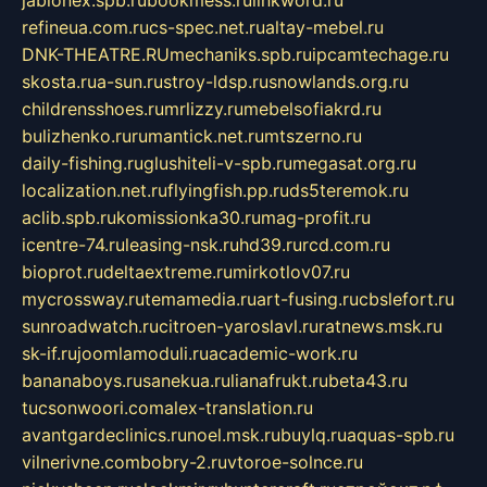
refineua.com.ru
cs-spec.net.ru
altay-mebel.ru
DNK-THEATRE.RU
mechaniks.spb.ru
ipcamtechage.ru
skosta.ru
a-sun.ru
stroy-ldsp.ru
snowlands.org.ru
childrensshoes.ru
mrlizzy.ru
mebelsofiakrd.ru
bulizhenko.ru
rumantick.net.ru
mtszerno.ru
daily-fishing.ru
glushiteli-v-spb.ru
megasat.org.ru
localization.net.ru
flyingfish.pp.ru
ds5teremok.ru
aclib.spb.ru
komissionka30.ru
mag-profit.ru
icentre-74.ru
leasing-nsk.ru
hd39.ru
rcd.com.ru
bioprot.ru
deltaextreme.ru
mirkotlov07.ru
mycrossway.ru
temamedia.ru
art-fusing.ru
cbslefort.ru
sunroadwatch.ru
citroen-yaroslavl.ru
ratnews.msk.ru
sk-if.ru
joomlamoduli.ru
academic-work.ru
bananaboys.ru
sanekua.ru
lianafrukt.ru
beta43.ru
tucsonwoori.com
alex-translation.ru
avantgardeclinics.ru
noel.msk.ru
buylq.ru
aquas-spb.ru
vilnerivne.com
bobry-2.ru
vtoroe-solnce.ru