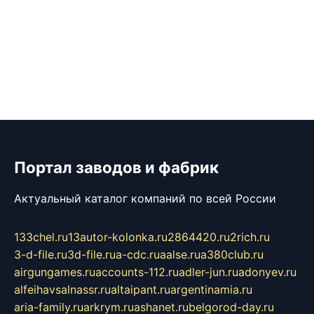
Портал заводов и фабрик
Актуальный каталог компаний по всей России
133chel.ru
13autor-kolonka.ru
2864420.ru
2rich.ru
3-d-file.ru
3d-file.ru
a-cdc.ru
aalse.ru
a380club.ru
airgungames.ru
accounts-112.ru
adler-jun.ru
adonyev.ru
alfeihavsalnassr.ru
altaipant.ru
argentinamia.ru
aria-family.ru
arkrym.ru
ashanet.ru
belgorod-day.ru