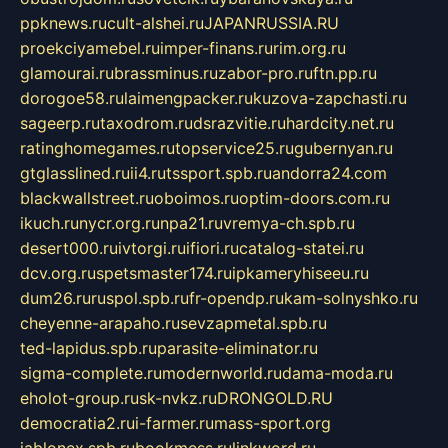
ppknews.ru
cult-alshei.ru
JAPANRUSSIA.RU
proekciyamebel.ru
imper-finans.ru
rim.org.ru
glamourai.ru
brassminus.ru
zabor-pro.ru
ftn.pp.ru
dorogoe58.ru
laimengpacker.ru
kuzova-zapchasti.ru
sageerp.ru
taxodrom.ru
dsrazvitie.ru
hardcity.net.ru
ratinghomegames.ru
topservice25.ru
gubernyan.ru
gtglasslined.ru
ii4.ru
tssport.spb.ru
andorra24.com
blackwallstreet.ru
oboimos.ru
optim-doors.com.ru
ikuch.ru
nycr.org.ru
npa21.ru
vremya-ch.spb.ru
desert000.ru
ivtorgi.ru
ifiori.ru
catalog-statei.ru
dcv.org.ru
spetsmaster174.ru
ipkameryhiseeu.ru
dum26.ru
ruspol.spb.ru
fr-opendp.ru
kam-solnyshko.ru
cheyenne-arapaho.ru
sevzapmetal.spb.ru
ted-lapidus.spb.ru
parasite-eliminator.ru
sigma-complete.ru
modernworld.ru
dama-moda.ru
eholot-group.ru
sk-nvkz.ru
DRONGOLD.RU
democratia2.ru
i-farmer.ru
mass-sport.org
jablonex.spb.ru
bookmess.ru
linkword.ru