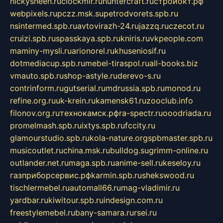
nickysheen.ru
clockmir.ru
huntercraft.ru
стройокт.рф
webpixels.ru
pczz.msk.su
petrodvorets.spb.ru
nsintermed.spb.ru
avtovirazh-24.ru
jazzq.ru
czecot.ru
cruizi.spb.ru
spasskaya.spb.ru
kniris.ru
vkpeople.com
maminy-mysli.ru
arionorel.ru
khuseniosif.ru
dotmediacup.spb.ru
mebel-tiraspol.ru
all-books.biz
vmauto.spb.ru
shop-astyle.ru
derevo-s.ru
contrinform.ru
gutserial.ru
mdrussia.spb.ru
monod.ru
refine.org.ru
uk-krein.ru
kamensk61.ru
zooclub.info
filonov.org.ru
технокамск.рф
ra-spectr.ru
ooodriada.ru
promelmash.spb.ru
ixtys.spb.ru
fccity.ru
glamourstudio.spb.ru
kola-nature.org
spbmaster.spb.ru
musicoutlet.ru
china.msk.ru
bulldog.su
grimm-online.ru
outlander.net.ru
maga.spb.ru
anime-sell.ru
keseloy.ru
газприборсервис.рф
karmin.spb.ru
shekswood.ru
tischlermebel.ru
automall66.ru
mag-vladimir.ru
yardbar.ru
kiwitour.spb.ru
indesign.com.ru
freestylemebel.ru
bany-samara.ru
rsei.ru