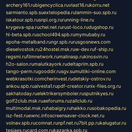
archery161.ru
bigencyclica.ru
vlast16.ru
korru.net
sarmiento.spb.su
extelopedia.ru
lammin-suo.spb.ru
iskatour.spb.ru
snpi.org.ru
running-line.ru
krygeva-spa.ru
chel.net.ru
rust-loco.ru
dugshop.ru
hl-beta.spb.ru
school494.spb.ru
mymubaby.ru
epoha-metalband.ru
ngr.spb.ru
rusgosnews.com
dieselvostok.ru
24hostel.msk.ru
w-dev.ru
f-ship.ru
regsmi.ru
filmnetwork.ru
malinasp.ru
kinosvin.ru
h2o-salon.ru
malutkayork.ru
deltaprim.spb.ru
tango-perm.ru
gooddir.ru
sgv.su
multiki-online.com
webkrasotki.com
cherinvest.ru
detskiy-ostrov.ru
ankou.spb.ru
alvesta1.ru
pdf-creator.ru
nix-files.org.ru
sakhatoday.ru
elektrikersymboler.ru
sputnikyes.ru
golf2club.msk.ru
aeforums.ru
zallclub.ru
multimodal.msk.ru
habaigry.ru
haikko.ru
sobakopedia.ru
isz-fest.ru
ewnc.info
screensaver-clock.net.ru
volnav.spb.ru
comnat.ru
npf.net.ru
7bit.pp.ru
kalugatur.ru
tesiaes.ru
card.com.ru
kazanka.spb.ru