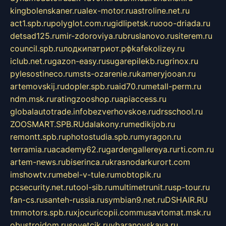
kingbolenskaner.ru
alex-motor.ru
astroline.net.ru
act1.spb.ru
polyglot.com.ru
gidlipetsk.ru
ooo-driada.ru
detsad125.ru
mir-zdoroviya.ru
bruslanovo.ru
siterem.ru
council.spb.ru
лодкипатриот.рф
kafekolizey.ru
iclub.net.ru
gazon-easy.ru
sugarepilekb.ru
grinox.ru
pylesostineco.ru
msts-ozarenie.ru
kameryjooan.ru
artemovskij.ru
dopler.spb.ru
aid70.ru
metall-perm.ru
ndm.msk.ru
ratingzooshop.ru
apiaccess.ru
globalautotrade.info
bezverhovskoe.ru
drsschool.ru
ZOOSMART.SPB.RU
dalakony.ru
medikijob.ru
remontt.spb.ru
photostudia.spb.ru
myragon.ru
terramia.ru
academy62.ru
gardengallereya.ru
rti.com.ru
artem-news.ru
biserinca.ru
krasnodarkurort.com
imshowtv.ru
mebel-v-tule.ru
mobtopik.ru
pcsecurity.net.ru
tool-sib.ru
multimetrunit.ru
sp-tour.ru
fan-cs.ru
santeh-russia.ru
symbian9.net.ru
DSHAIR.RU
tmmotors.spb.ru
xjocuricopii.com
musavtomat.msk.ru
obustrojdom.ru
sovetcik.ru
ybaranovskaya.ru