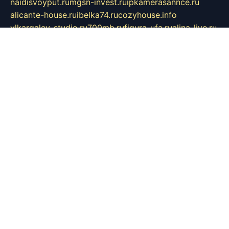
naidisvoyput.ru
mgsn-invest.ru
ipkamerasannce.ru
alicante-house.ru
ibelka74.ru
cozyhouse.info
vlkargalev-studio.ru
700mb.ru
figura-ufa.ru
alina-live.ru
belarusiannews.ru
womenknow.ru
dos-vniimk.ru
sega.net.ru
dv.net.ru
phenomenonsofhistory.com
telesputnik.net.ru
wall.pp.ru
pylesosroidmi.ru
gtc-clan.ru
cligs.ru
bibikazap.ru
popova.org.ru
netwhistler.spb.ru
bellvil.ru
bonzon.ru
iss-vladik.ru
defiparis.net.ru
las-gryzas.ru
amku.ru
electednews.spb.ru
feather.org.ru
spar72.ru
tankiigri.ru
dominus.com.ru
ibtree.ru
sanykool.pp.ru
unixlib.org.ru
menatep.spb.ru
gartenterrassen.ru
printeka.ru
skvozilka.com.ru
parkovka-pub.ru
lovemobi.ru
art-ru.ru
emulatorz.com.ru
alucomp.com.ru
tatforum.com.ru
alternativa-profi.ru
dermakler.ru
artsurvey.ru
aredir.ru
khimspas.ru
centr-maxi.ru
2018r.ru
bort-stomer-defort.ru
professional2.ru
gibsons.ru
artselena.ru
art-pilot.ru
ingredient.spb.ru