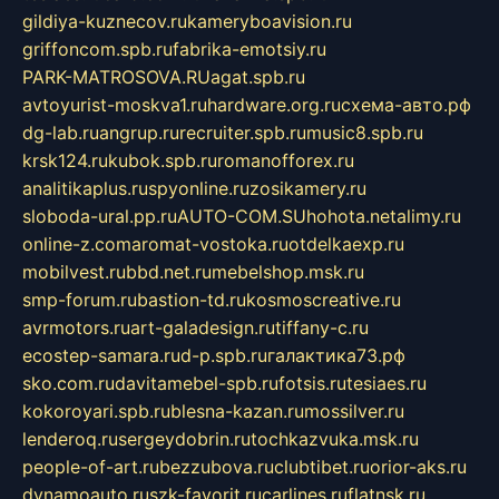
gildiya-kuznecov.ru
kameryboavision.ru
griffoncom.spb.ru
fabrika-emotsiy.ru
PARK-MATROSOVA.RU
agat.spb.ru
avtoyurist-moskva1.ru
hardware.org.ru
схема-авто.рф
dg-lab.ru
angrup.ru
recruiter.spb.ru
music8.spb.ru
krsk124.ru
kubok.spb.ru
romanofforex.ru
analitikaplus.ru
spyonline.ru
zosikamery.ru
sloboda-ural.pp.ru
AUTO-COM.SU
hohota.net
alimy.ru
online-z.com
aromat-vostoka.ru
otdelkaexp.ru
mobilvest.ru
bbd.net.ru
mebelshop.msk.ru
smp-forum.ru
bastion-td.ru
kosmoscreative.ru
avrmotors.ru
art-galadesign.ru
tiffany-c.ru
ecostep-samara.ru
d-p.spb.ru
галактика73.рф
sko.com.ru
davitamebel-spb.ru
fotsis.ru
tesiaes.ru
kokoroyari.spb.ru
blesna-kazan.ru
mossilver.ru
lenderoq.ru
sergeydobrin.ru
tochkazvuka.msk.ru
people-of-art.ru
bezzubova.ru
clubtibet.ru
orior-aks.ru
dynamoauto.ru
szk-favorit.ru
carlines.ru
flatnsk.ru