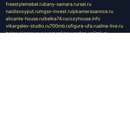
freestylemebel.ru
bany-samara.ru
rsei.ru
naidisvoyput.ru
mgsn-invest.ru
ipkamerasannce.ru
alicante-house.ru
ibelka74.ru
cozyhouse.info
vlkargalev-studio.ru
700mb.ru
figura-ufa.ru
alina-live.ru
belarusiannews.ru
womenknow.ru
dos-vniimk.ru
sega.net.ru
dv.net.ru
phenomenonsofhistory.com
telesputnik.net.ru
wall.pp.ru
pylesosroidmi.ru
gtc-clan.ru
cligs.ru
bibikazap.ru
popova.org.ru
netwhistler.spb.ru
bellvil.ru
bonzon.ru
iss-vladik.ru
defiparis.net.ru
las-gryzas.ru
amku.ru
electednews.spb.ru
feather.org.ru
spar72.ru
tankiigri.ru
dominus.com.ru
ibtree.ru
sanykool.pp.ru
unixlib.org.ru
menatep.spb.ru
gartenterrassen.ru
printeka.ru
skvozilka.com.ru
parkovka-pub.ru
lovemobi.ru
art-ru.ru
emulatorz.com.ru
alucomp.com.ru
tatforum.com.ru
alternativa-profi.ru
dermakler.ru
artsurvey.ru
aredir.ru
khimspas.ru
centr-maxi.ru
2018r.ru
bort-stomer-defort.ru
professional2.ru
gibsons.ru