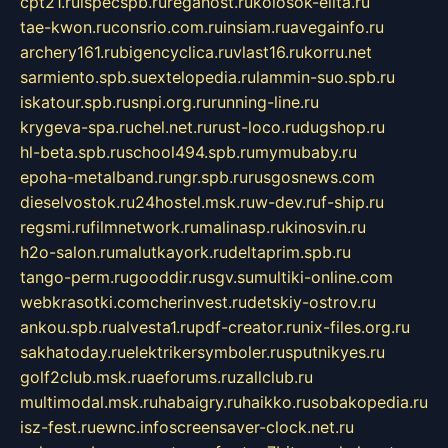
cpt21.ru
ispecspb.ru
regahost.ru
kolosok-elita.ru
tae-kwon.ru
consrio.com.ru
insiam.ru
avegainfo.ru
archery161.ru
bigencyclica.ru
vlast16.ru
korru.net
sarmiento.spb.su
extelopedia.ru
lammin-suo.spb.ru
iskatour.spb.ru
snpi.org.ru
running-line.ru
krygeva-spa.ru
chel.net.ru
rust-loco.ru
dugshop.ru
hl-beta.spb.ru
school494.spb.ru
mymubaby.ru
epoha-metalband.ru
ngr.spb.ru
rusgosnews.com
dieselvostok.ru
24hostel.msk.ru
w-dev.ru
f-ship.ru
regsmi.ru
filmnetwork.ru
malinasp.ru
kinosvin.ru
h2o-salon.ru
malutkayork.ru
deltaprim.spb.ru
tango-perm.ru
gooddir.ru
sgv.su
multiki-online.com
webkrasotki.com
cherinvest.ru
detskiy-ostrov.ru
ankou.spb.ru
alvesta1.ru
pdf-creator.ru
nix-files.org.ru
sakhatoday.ru
elektrikersymboler.ru
sputnikyes.ru
golf2club.msk.ru
aeforums.ru
zallclub.ru
multimodal.msk.ru
habaigry.ru
haikko.ru
sobakopedia.ru
isz-fest.ru
ewnc.info
screensaver-clock.net.ru