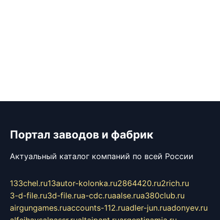
Портал заводов и фабрик
Актуальный каталог компаний по всей России
133chel.ru
13autor-kolonka.ru
2864420.ru
2rich.ru
3-d-file.ru
3d-file.ru
a-cdc.ru
aalse.ru
a380club.ru
airgungames.ru
accounts-112.ru
adler-jun.ru
adonyev.ru