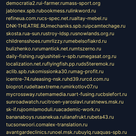
democratia2.ru
i-farmer.ru
mass-sport.org
jablonex.spb.ru
bookmess.ru
linkword.ru
refineua.com.ru
cs-spec.net.ru
altay-mebel.ru
DNK-THEATRE.RU
mechaniks.spb.ru
ipcamtechage.ru
skosta.ru
a-sun.ru
stroy-ldsp.ru
snowlands.org.ru
childrensshoes.ru
mrlizzy.ru
mebelsofiakrd.ru
bulizhenko.ru
rumantick.net.ru
mtszerno.ru
daily-fishing.ru
glushiteli-v-spb.ru
megasat.org.ru
localization.net.ru
flyingfish.pp.ru
ds5teremok.ru
aclib.spb.ru
komissionka30.ru
mag-profit.ru
icentre-74.ru
leasing-nsk.ru
hd39.ru
rcd.com.ru
bioprot.ru
deltaextreme.ru
mirkotlov07.ru
mycrossway.ru
temamedia.ru
art-fusing.ru
cbslefort.ru
sunroadwatch.ru
citroen-yaroslavl.ru
ratnews.msk.ru
sk-if.ru
joomlamoduli.ru
academic-work.ru
bananaboys.ru
sanekua.ru
lianafrukt.ru
beta43.ru
tucsonwoori.com
alex-translation.ru
avantgardeclinics.ru
noel.msk.ru
buylq.ru
aquas-spb.ru