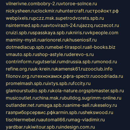
vilnerivne.com
bobry-2.ru
vtoroe-solnce.ru
nickysheen.ru
clockmir.ru
huntercraft.ru
стройокт.рф
webpixels.ru
pczz.msk.su
petrodvorets.spb.ru
nsintermed.spb.ru
avtovirazh-24.ru
jazzq.ru
czecot.ru
cruizi.spb.ru
spasskaya.spb.ru
kniris.ru
vkpeople.com
maminy-mysli.ru
arionorel.ru
khuseniosif.ru
dotmediacup.spb.ru
mebel-tiraspol.ru
all-books.biz
vmauto.spb.ru
shop-astyle.ru
derevo-s.ru
contrinform.ru
gutserial.ru
mdrussia.spb.ru
monod.ru
refine.org.ru
uk-krein.ru
kamensk61.ru
zooclub.info
filonov.org.ru
технокамск.рф
ra-spectr.ru
ooodriada.ru
promelmash.spb.ru
ixtys.spb.ru
fccity.ru
glamourstudio.spb.ru
kola-nature.org
spbmaster.spb.ru
musicoutlet.ru
china.msk.ru
bulldog.su
grimm-online.ru
outlander.net.ru
maga.spb.ru
anime-sell.ru
keseloy.ru
газприборсервис.рф
karmin.spb.ru
shekswood.ru
tischlermebel.ru
automall66.ru
mag-vladimir.ru
yardbar.ru
kiwitour.spb.ru
indesign.com.ru