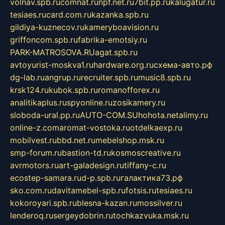
volnav.spb.ru
comnat.ru
npf.net.ru
7bit.pp.ru
kalugatur.ru
tesiaes.ru
card.com.ru
kazanka.spb.ru
gildiya-kuznecov.ru
kameryboavision.ru
griffoncom.spb.ru
fabrika-emotsiy.ru
PARK-MATROSOVA.RU
agat.spb.ru
avtoyurist-moskva1.ru
hardware.org.ru
схема-авто.рф
dg-lab.ru
angrup.ru
recruiter.spb.ru
music8.spb.ru
krsk124.ru
kubok.spb.ru
romanofforex.ru
analitikaplus.ru
spyonline.ru
zosikamery.ru
sloboda-ural.pp.ru
AUTO-COM.SU
hohota.net
alimy.ru
online-z.com
aromat-vostoka.ru
otdelkaexp.ru
mobilvest.ru
bbd.net.ru
mebelshop.msk.ru
smp-forum.ru
bastion-td.ru
kosmoscreative.ru
avrmotors.ru
art-galadesign.ru
tiffany-c.ru
ecostep-samara.ru
d-p.spb.ru
галактика73.рф
sko.com.ru
davitamebel-spb.ru
fotsis.ru
tesiaes.ru
kokoroyari.spb.ru
blesna-kazan.ru
mossilver.ru
lenderoq.ru
sergeydobrin.ru
tochkazvuka.msk.ru