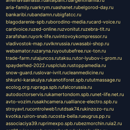
alfeihavsalnassr.ru
altaipant.ru
argentinamia.ru
aria-family.ru
arkrym.ru
ashanet.ru
belgorod-day.ru
bankaribi.ru
bandamn.ru
bigfatcc.ru
blagodarenie-spb.ru
borodino-media.ru
card-voice.ru
cardvoice.ru
zed-online.ru
zvonitut.ru
zebra-tlt.ru
zarafshan.ru
york-life.ru
vintovoykompressor.ru
vladivostok-map.ru
vlknrussia.ru
wasabi-shop.ru
webamator.ru
zaryna.ru
youtubefree.ru
x-ton.ru
trade-farm.ru
tajuncos.ru
taksu.ru
tor-lyubov-i-grom.ru
spayderhed-2022.ru
splclub.ru
stoppamedia.ru
snow-guard.ru
slovar-ivrit.ru
cleanmedicine.ru
shkurki-karakulya.ru
kanotiforet.spb.ru
tutmassage.ru
ecolog.org.ru
praga.spb.ru
falcorussia.ru
autodoctorservis.ru
kamertondom.spb.ru
net-life.net.ru
avto-vozim.ru
sakhcamera.ru
alliance-electro.spb.ru
stroyavt.ru
controlweb1.ru
tdsak74.ru
kinzozo-ru.ru
kvotka.ru
iron-snab.ru
costa-bella.ru
eugrus.pp.ru
associaciya39.ru
primexpo.spb.ru
bezmorchin.ru
ia2.ru