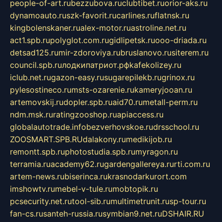
people-of-art.ru
bezzubova.ru
clubtibet.ru
orior-aks.ru
dynamoauto.ru
szk-favorit.ru
carlines.ru
flatnsk.ru
kingbolenskaner.ru
alex-motor.ru
astroline.net.ru
act1.spb.ru
polyglot.com.ru
gidlipetsk.ru
ooo-driada.ru
detsad125.ru
mir-zdoroviya.ru
bruslanovo.ru
siterem.ru
council.spb.ru
лодкипатриот.рф
kafekolizey.ru
iclub.net.ru
gazon-easy.ru
sugarepilekb.ru
grinox.ru
pylesostineco.ru
msts-ozarenie.ru
kameryjooan.ru
artemovskij.ru
dopler.spb.ru
aid70.ru
metall-perm.ru
ndm.msk.ru
ratingzooshop.ru
apiaccess.ru
globalautotrade.info
bezverhovskoe.ru
drsschool.ru
ZOOSMART.SPB.RU
dalakony.ru
medikijob.ru
remontt.spb.ru
photostudia.spb.ru
myragon.ru
terramia.ru
academy62.ru
gardengallereya.ru
rti.com.ru
artem-news.ru
biserinca.ru
krasnodarkurort.com
imshowtv.ru
mebel-v-tule.ru
mobtopik.ru
pcsecurity.net.ru
tool-sib.ru
multimetrunit.ru
sp-tour.ru
fan-cs.ru
santeh-russia.ru
symbian9.net.ru
DSHAIR.RU