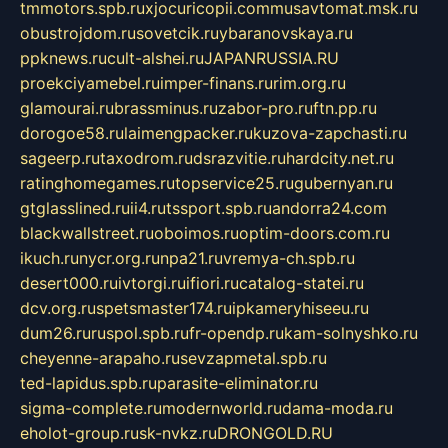
tmmotors.spb.ru
xjocuricopii.com
musavtomat.msk.ru
obustrojdom.ru
sovetcik.ru
ybaranovskaya.ru
ppknews.ru
cult-alshei.ru
JAPANRUSSIA.RU
proekciyamebel.ru
imper-finans.ru
rim.org.ru
glamourai.ru
brassminus.ru
zabor-pro.ru
ftn.pp.ru
dorogoe58.ru
laimengpacker.ru
kuzova-zapchasti.ru
sageerp.ru
taxodrom.ru
dsrazvitie.ru
hardcity.net.ru
ratinghomegames.ru
topservice25.ru
gubernyan.ru
gtglasslined.ru
ii4.ru
tssport.spb.ru
andorra24.com
blackwallstreet.ru
oboimos.ru
optim-doors.com.ru
ikuch.ru
nycr.org.ru
npa21.ru
vremya-ch.spb.ru
desert000.ru
ivtorgi.ru
ifiori.ru
catalog-statei.ru
dcv.org.ru
spetsmaster174.ru
ipkameryhiseeu.ru
dum26.ru
ruspol.spb.ru
fr-opendp.ru
kam-solnyshko.ru
cheyenne-arapaho.ru
sevzapmetal.spb.ru
ted-lapidus.spb.ru
parasite-eliminator.ru
sigma-complete.ru
modernworld.ru
dama-moda.ru
eholot-group.ru
sk-nvkz.ru
DRONGOLD.RU