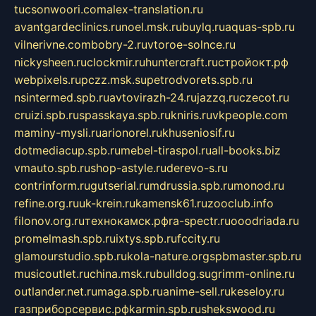
tucsonwoori.com
alex-translation.ru
avantgardeclinics.ru
noel.msk.ru
buylq.ru
aquas-spb.ru
vilnerivne.com
bobry-2.ru
vtoroe-solnce.ru
nickysheen.ru
clockmir.ru
huntercraft.ru
стройокт.рф
webpixels.ru
pczz.msk.su
petrodvorets.spb.ru
nsintermed.spb.ru
avtovirazh-24.ru
jazzq.ru
czecot.ru
cruizi.spb.ru
spasskaya.spb.ru
kniris.ru
vkpeople.com
maminy-mysli.ru
arionorel.ru
khuseniosif.ru
dotmediacup.spb.ru
mebel-tiraspol.ru
all-books.biz
vmauto.spb.ru
shop-astyle.ru
derevo-s.ru
contrinform.ru
gutserial.ru
mdrussia.spb.ru
monod.ru
refine.org.ru
uk-krein.ru
kamensk61.ru
zooclub.info
filonov.org.ru
технокамск.рф
ra-spectr.ru
ooodriada.ru
promelmash.spb.ru
ixtys.spb.ru
fccity.ru
glamourstudio.spb.ru
kola-nature.org
spbmaster.spb.ru
musicoutlet.ru
china.msk.ru
bulldog.su
grimm-online.ru
outlander.net.ru
maga.spb.ru
anime-sell.ru
keseloy.ru
газприборсервис.рф
karmin.spb.ru
shekswood.ru