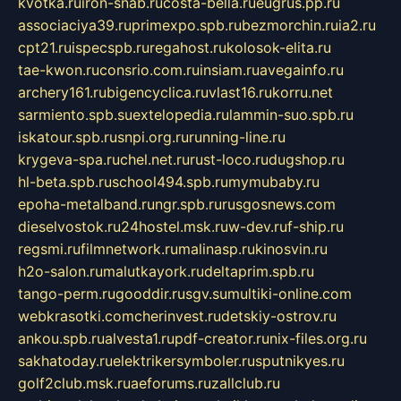
kvotka.ru
iron-snab.ru
costa-bella.ru
eugrus.pp.ru
associaciya39.ru
primexpo.spb.ru
bezmorchin.ru
ia2.ru
cpt21.ru
ispecspb.ru
regahost.ru
kolosok-elita.ru
tae-kwon.ru
consrio.com.ru
insiam.ru
avegainfo.ru
archery161.ru
bigencyclica.ru
vlast16.ru
korru.net
sarmiento.spb.su
extelopedia.ru
lammin-suo.spb.ru
iskatour.spb.ru
snpi.org.ru
running-line.ru
krygeva-spa.ru
chel.net.ru
rust-loco.ru
dugshop.ru
hl-beta.spb.ru
school494.spb.ru
mymubaby.ru
epoha-metalband.ru
ngr.spb.ru
rusgosnews.com
dieselvostok.ru
24hostel.msk.ru
w-dev.ru
f-ship.ru
regsmi.ru
filmnetwork.ru
malinasp.ru
kinosvin.ru
h2o-salon.ru
malutkayork.ru
deltaprim.spb.ru
tango-perm.ru
gooddir.ru
sgv.su
multiki-online.com
webkrasotki.com
cherinvest.ru
detskiy-ostrov.ru
ankou.spb.ru
alvesta1.ru
pdf-creator.ru
nix-files.org.ru
sakhatoday.ru
elektrikersymboler.ru
sputnikyes.ru
golf2club.msk.ru
aeforums.ru
zallclub.ru