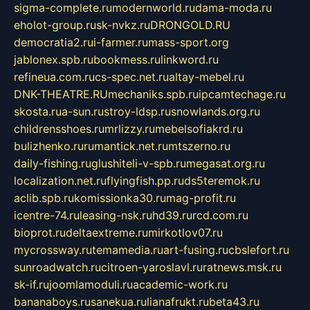
sigma-complete.ru
modernworld.ru
dama-moda.ru
eholot-group.ru
sk-nvkz.ru
DRONGOLD.RU
democratia2.ru
i-farmer.ru
mass-sport.org
jablonex.spb.ru
bookmess.ru
linkword.ru
refineua.com.ru
cs-spec.net.ru
altay-mebel.ru
DNK-THEATRE.RU
mechaniks.spb.ru
ipcamtechage.ru
skosta.ru
a-sun.ru
stroy-ldsp.ru
snowlands.org.ru
childrensshoes.ru
mrlizzy.ru
mebelsofiakrd.ru
bulizhenko.ru
rumantick.net.ru
mtszerno.ru
daily-fishing.ru
glushiteli-v-spb.ru
megasat.org.ru
localization.net.ru
flyingfish.pp.ru
ds5teremok.ru
aclib.spb.ru
komissionka30.ru
mag-profit.ru
icentre-74.ru
leasing-nsk.ru
hd39.ru
rcd.com.ru
bioprot.ru
deltaextreme.ru
mirkotlov07.ru
mycrossway.ru
temamedia.ru
art-fusing.ru
cbslefort.ru
sunroadwatch.ru
citroen-yaroslavl.ru
ratnews.msk.ru
sk-if.ru
joomlamoduli.ru
academic-work.ru
bananaboys.ru
sanekua.ru
lianafrukt.ru
beta43.ru