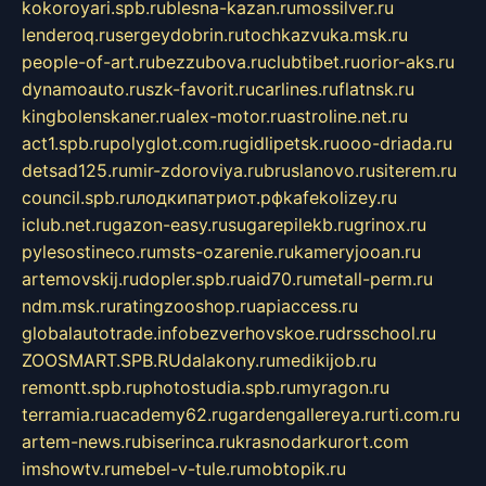
kokoroyari.spb.ru
blesna-kazan.ru
mossilver.ru
lenderoq.ru
sergeydobrin.ru
tochkazvuka.msk.ru
people-of-art.ru
bezzubova.ru
clubtibet.ru
orior-aks.ru
dynamoauto.ru
szk-favorit.ru
carlines.ru
flatnsk.ru
kingbolenskaner.ru
alex-motor.ru
astroline.net.ru
act1.spb.ru
polyglot.com.ru
gidlipetsk.ru
ooo-driada.ru
detsad125.ru
mir-zdoroviya.ru
bruslanovo.ru
siterem.ru
council.spb.ru
лодкипатриот.рф
kafekolizey.ru
iclub.net.ru
gazon-easy.ru
sugarepilekb.ru
grinox.ru
pylesostineco.ru
msts-ozarenie.ru
kameryjooan.ru
artemovskij.ru
dopler.spb.ru
aid70.ru
metall-perm.ru
ndm.msk.ru
ratingzooshop.ru
apiaccess.ru
globalautotrade.info
bezverhovskoe.ru
drsschool.ru
ZOOSMART.SPB.RU
dalakony.ru
medikijob.ru
remontt.spb.ru
photostudia.spb.ru
myragon.ru
terramia.ru
academy62.ru
gardengallereya.ru
rti.com.ru
artem-news.ru
biserinca.ru
krasnodarkurort.com
imshowtv.ru
mebel-v-tule.ru
mobtopik.ru