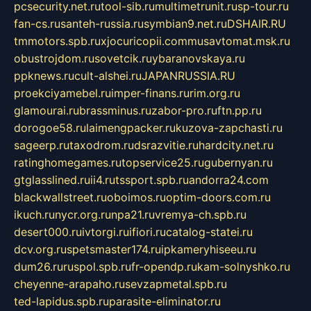
pcsecurity.net.ru
tool-sib.ru
multimetrunit.ru
sp-tour.ru
fan-cs.ru
santeh-russia.ru
symbian9.net.ru
DSHAIR.RU
tmmotors.spb.ru
xjocuricopii.com
musavtomat.msk.ru
obustrojdom.ru
sovetcik.ru
ybaranovskaya.ru
ppknews.ru
cult-alshei.ru
JAPANRUSSIA.RU
proekciyamebel.ru
imper-finans.ru
rim.org.ru
glamourai.ru
brassminus.ru
zabor-pro.ru
ftn.pp.ru
dorogoe58.ru
laimengpacker.ru
kuzova-zapchasti.ru
sageerp.ru
taxodrom.ru
dsrazvitie.ru
hardcity.net.ru
ratinghomegames.ru
topservice25.ru
gubernyan.ru
gtglasslined.ru
ii4.ru
tssport.spb.ru
andorra24.com
blackwallstreet.ru
oboimos.ru
optim-doors.com.ru
ikuch.ru
nycr.org.ru
npa21.ru
vremya-ch.spb.ru
desert000.ru
ivtorgi.ru
ifiori.ru
catalog-statei.ru
dcv.org.ru
spetsmaster174.ru
ipkameryhiseeu.ru
dum26.ru
ruspol.spb.ru
fr-opendp.ru
kam-solnyshko.ru
cheyenne-arapaho.ru
sevzapmetal.spb.ru
ted-lapidus.spb.ru
parasite-eliminator.ru