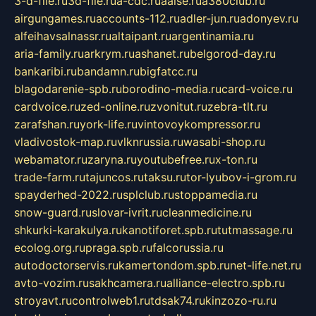
3-d-file.ru
3d-file.ru
a-cdc.ru
aalse.ru
a380club.ru
airgungames.ru
accounts-112.ru
adler-jun.ru
adonyev.ru
alfeihavsalnassr.ru
altaipant.ru
argentinamia.ru
aria-family.ru
arkrym.ru
ashanet.ru
belgorod-day.ru
bankaribi.ru
bandamn.ru
bigfatcc.ru
blagodarenie-spb.ru
borodino-media.ru
card-voice.ru
cardvoice.ru
zed-online.ru
zvonitut.ru
zebra-tlt.ru
zarafshan.ru
york-life.ru
vintovoykompressor.ru
vladivostok-map.ru
vlknrussia.ru
wasabi-shop.ru
webamator.ru
zaryna.ru
youtubefree.ru
x-ton.ru
trade-farm.ru
tajuncos.ru
taksu.ru
tor-lyubov-i-grom.ru
spayderhed-2022.ru
splclub.ru
stoppamedia.ru
snow-guard.ru
slovar-ivrit.ru
cleanmedicine.ru
shkurki-karakulya.ru
kanotiforet.spb.ru
tutmassage.ru
ecolog.org.ru
praga.spb.ru
falcorussia.ru
autodoctorservis.ru
kamertondom.spb.ru
net-life.net.ru
avto-vozim.ru
sakhcamera.ru
alliance-electro.spb.ru
stroyavt.ru
controlweb1.ru
tdsak74.ru
kinzozo-ru.ru