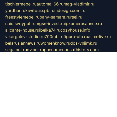
tischlermebel.ru
automall66.ru
mag-vladimir.ru
yardbar.ru
kiwitour.spb.ru
indesign.com.ru
freestylemebel.ru
bany-samara.ru
rsei.ru
naidisvoyput.ru
mgsn-invest.ru
ipkamerasannce.ru
alicante-house.ru
ibelka74.ru
cozyhouse.info
vlkargalev-studio.ru
700mb.ru
figura-ufa.ru
alina-live.ru
belarusiannews.ru
womenknow.ru
dos-vniimk.ru
sega.net.ru
dv.net.ru
phenomenonsofhistory.com
telesputnik.net.ru
wall.pp.ru
pylesosroidmi.ru
gtc-clan.ru
cligs.ru
bibikazap.ru
popova.org.ru
netwhistler.spb.ru
bellvil.ru
bonzon.ru
iss-vladik.ru
defiparis.net.ru
las-gryzas.ru
amku.ru
electednews.spb.ru
feather.org.ru
spar72.ru
tankiigri.ru
dominus.com.ru
ibtree.ru
sanykool.pp.ru
unixlib.org.ru
menatep.spb.ru
gartenterrassen.ru
printeka.ru
skvozilka.com.ru
parkovka-pub.ru
lovemobi.ru
art-ru.ru
emulatorz.com.ru
alucomp.com.ru
tatforum.com.ru
alternativa-profi.ru
dermakler.ru
artsurvey.ru
aredir.ru