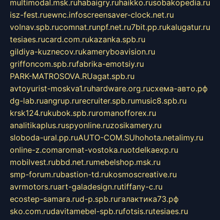
multimodal.msk.ru
habaigry.ru
haikko.ru
sobakopedia.ru
isz-fest.ru
ewnc.info
screensaver-clock.net.ru
volnav.spb.ru
comnat.ru
npf.net.ru
7bit.pp.ru
kalugatur.ru
tesiaes.ru
card.com.ru
kazanka.spb.ru
gildiya-kuznecov.ru
kameryboavision.ru
griffoncom.spb.ru
fabrika-emotsiy.ru
PARK-MATROSOVA.RU
agat.spb.ru
avtoyurist-moskva1.ru
hardware.org.ru
схема-авто.рф
dg-lab.ru
angrup.ru
recruiter.spb.ru
music8.spb.ru
krsk124.ru
kubok.spb.ru
romanofforex.ru
analitikaplus.ru
spyonline.ru
zosikamery.ru
sloboda-ural.pp.ru
AUTO-COM.SU
hohota.net
alimy.ru
online-z.com
aromat-vostoka.ru
otdelkaexp.ru
mobilvest.ru
bbd.net.ru
mebelshop.msk.ru
smp-forum.ru
bastion-td.ru
kosmoscreative.ru
avrmotors.ru
art-galadesign.ru
tiffany-c.ru
ecostep-samara.ru
d-p.spb.ru
галактика73.рф
sko.com.ru
davitamebel-spb.ru
fotsis.ru
tesiaes.ru