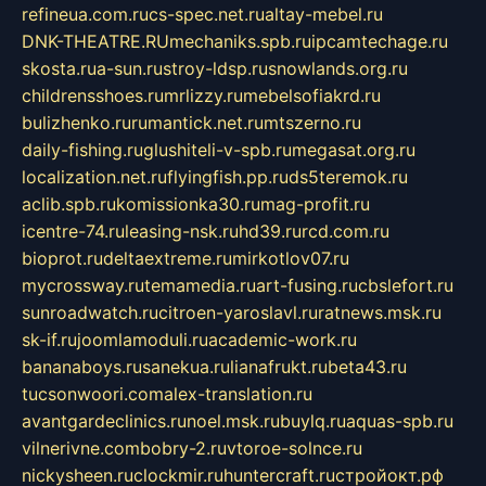
refineua.com.ru
cs-spec.net.ru
altay-mebel.ru
DNK-THEATRE.RU
mechaniks.spb.ru
ipcamtechage.ru
skosta.ru
a-sun.ru
stroy-ldsp.ru
snowlands.org.ru
childrensshoes.ru
mrlizzy.ru
mebelsofiakrd.ru
bulizhenko.ru
rumantick.net.ru
mtszerno.ru
daily-fishing.ru
glushiteli-v-spb.ru
megasat.org.ru
localization.net.ru
flyingfish.pp.ru
ds5teremok.ru
aclib.spb.ru
komissionka30.ru
mag-profit.ru
icentre-74.ru
leasing-nsk.ru
hd39.ru
rcd.com.ru
bioprot.ru
deltaextreme.ru
mirkotlov07.ru
mycrossway.ru
temamedia.ru
art-fusing.ru
cbslefort.ru
sunroadwatch.ru
citroen-yaroslavl.ru
ratnews.msk.ru
sk-if.ru
joomlamoduli.ru
academic-work.ru
bananaboys.ru
sanekua.ru
lianafrukt.ru
beta43.ru
tucsonwoori.com
alex-translation.ru
avantgardeclinics.ru
noel.msk.ru
buylq.ru
aquas-spb.ru
vilnerivne.com
bobry-2.ru
vtoroe-solnce.ru
nickysheen.ru
clockmir.ru
huntercraft.ru
стройокт.рф