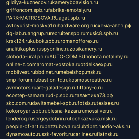
gildiya-kuznecov.ru
kameryboavision.ru
griffoncom.spb.ru
fabrika-emotsiy.ru
PARK-MATROSOVA.RU
agat.spb.ru
avtoyurist-moskva1.ru
hardware.org.ru
схема-авто.рф
dg-lab.ru
angrup.ru
recruiter.spb.ru
music8.spb.ru
krsk124.ru
kubok.spb.ru
romanofforex.ru
analitikaplus.ru
spyonline.ru
zosikamery.ru
sloboda-ural.pp.ru
AUTO-COM.SU
hohota.net
alimy.ru
online-z.com
aromat-vostoka.ru
otdelkaexp.ru
mobilvest.ru
bbd.net.ru
mebelshop.msk.ru
smp-forum.ru
bastion-td.ru
kosmoscreative.ru
avrmotors.ru
art-galadesign.ru
tiffany-c.ru
ecostep-samara.ru
d-p.spb.ru
галактика73.рф
sko.com.ru
davitamebel-spb.ru
fotsis.ru
tesiaes.ru
kokoroyari.spb.ru
blesna-kazan.ru
mossilver.ru
lenderoq.ru
sergeydobrin.ru
tochkazvuka.msk.ru
people-of-art.ru
bezzubova.ru
clubtibet.ru
orior-aks.ru
dynamoauto.ru
szk-favorit.ru
carlines.ru
flatnsk.ru