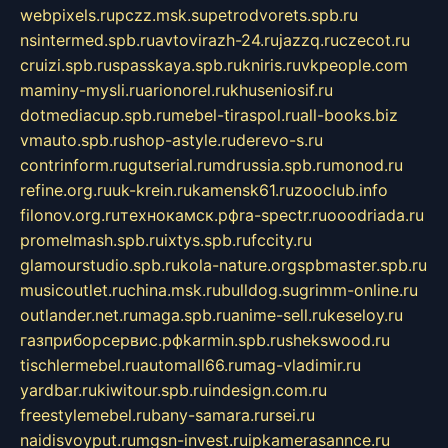
webpixels.ru
pczz.msk.su
petrodvorets.spb.ru
nsintermed.spb.ru
avtovirazh-24.ru
jazzq.ru
czecot.ru
cruizi.spb.ru
spasskaya.spb.ru
kniris.ru
vkpeople.com
maminy-mysli.ru
arionorel.ru
khuseniosif.ru
dotmediacup.spb.ru
mebel-tiraspol.ru
all-books.biz
vmauto.spb.ru
shop-astyle.ru
derevo-s.ru
contrinform.ru
gutserial.ru
mdrussia.spb.ru
monod.ru
refine.org.ru
uk-krein.ru
kamensk61.ru
zooclub.info
filonov.org.ru
технокамск.рф
ra-spectr.ru
ooodriada.ru
promelmash.spb.ru
ixtys.spb.ru
fccity.ru
glamourstudio.spb.ru
kola-nature.org
spbmaster.spb.ru
musicoutlet.ru
china.msk.ru
bulldog.su
grimm-online.ru
outlander.net.ru
maga.spb.ru
anime-sell.ru
keseloy.ru
газприборсервис.рф
karmin.spb.ru
shekswood.ru
tischlermebel.ru
automall66.ru
mag-vladimir.ru
yardbar.ru
kiwitour.spb.ru
indesign.com.ru
freestylemebel.ru
bany-samara.ru
rsei.ru
naidisvoyput.ru
mgsn-invest.ru
ipkamerasannce.ru