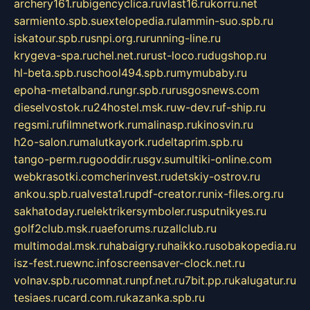
archery161.ru
bigencyclica.ru
vlast16.ru
korru.net
sarmiento.spb.su
extelopedia.ru
lammin-suo.spb.ru
iskatour.spb.ru
snpi.org.ru
running-line.ru
krygeva-spa.ru
chel.net.ru
rust-loco.ru
dugshop.ru
hl-beta.spb.ru
school494.spb.ru
mymubaby.ru
epoha-metalband.ru
ngr.spb.ru
rusgosnews.com
dieselvostok.ru
24hostel.msk.ru
w-dev.ru
f-ship.ru
regsmi.ru
filmnetwork.ru
malinasp.ru
kinosvin.ru
h2o-salon.ru
malutkayork.ru
deltaprim.spb.ru
tango-perm.ru
gooddir.ru
sgv.su
multiki-online.com
webkrasotki.com
cherinvest.ru
detskiy-ostrov.ru
ankou.spb.ru
alvesta1.ru
pdf-creator.ru
nix-files.org.ru
sakhatoday.ru
elektrikersymboler.ru
sputnikyes.ru
golf2club.msk.ru
aeforums.ru
zallclub.ru
multimodal.msk.ru
habaigry.ru
haikko.ru
sobakopedia.ru
isz-fest.ru
ewnc.info
screensaver-clock.net.ru
volnav.spb.ru
comnat.ru
npf.net.ru
7bit.pp.ru
kalugatur.ru
tesiaes.ru
card.com.ru
kazanka.spb.ru