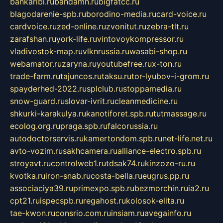
bankaribi.ru
bandamn.ru
bigfatcc.ru
blagodarenie-spb.ru
borodino-media.ru
card-voice.ru
cardvoice.ru
zed-online.ru
zvonitut.ru
zebra-tlt.ru
zarafshan.ru
york-life.ru
vintovoykompressor.ru
vladivostok-map.ru
vlknrussia.ru
wasabi-shop.ru
webamator.ru
zaryna.ru
youtubefree.ru
x-ton.ru
trade-farm.ru
tajuncos.ru
taksu.ru
tor-lyubov-i-grom.ru
spayderhed-2022.ru
splclub.ru
stoppamedia.ru
snow-guard.ru
slovar-ivrit.ru
cleanmedicine.ru
shkurki-karakulya.ru
kanotiforet.spb.ru
tutmassage.ru
ecolog.org.ru
praga.spb.ru
falcorussia.ru
autodoctorservis.ru
kamertondom.spb.ru
net-life.net.ru
avto-vozim.ru
sakhcamera.ru
alliance-electro.spb.ru
stroyavt.ru
controlweb1.ru
tdsak74.ru
kinzozo-ru.ru
kvotka.ru
iron-snab.ru
costa-bella.ru
eugrus.pp.ru
associaciya39.ru
primexpo.spb.ru
bezmorchin.ru
ia2.ru
cpt21.ru
ispecspb.ru
regahost.ru
kolosok-elita.ru
tae-kwon.ru
consrio.com.ru
insiam.ru
avegainfo.ru