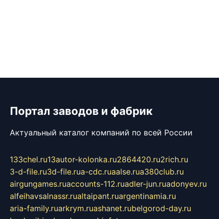
Портал заводов и фабрик
Актуальный каталог компаний по всей России
133chel.ru
13autor-kolonka.ru
2864420.ru
2rich.ru
3-d-file.ru
3d-file.ru
a-cdc.ru
aalse.ru
a380club.ru
airgungames.ru
accounts-112.ru
adler-jun.ru
adonyev.ru
alfeihavsalnassr.ru
altaipant.ru
argentinamia.ru
aria-family.ru
arkrym.ru
ashanet.ru
belgorod-day.ru