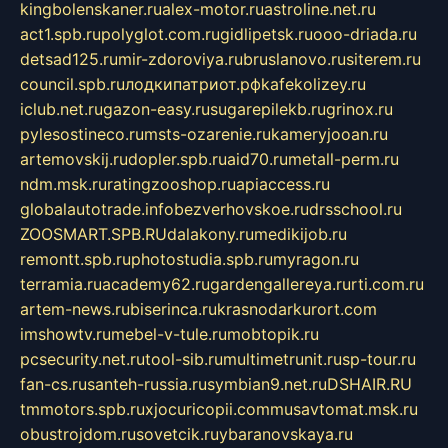
kingbolenskaner.ru
alex-motor.ru
astroline.net.ru
act1.spb.ru
polyglot.com.ru
gidlipetsk.ru
ooo-driada.ru
detsad125.ru
mir-zdoroviya.ru
bruslanovo.ru
siterem.ru
council.spb.ru
лодкипатриот.рф
kafekolizey.ru
iclub.net.ru
gazon-easy.ru
sugarepilekb.ru
grinox.ru
pylesostineco.ru
msts-ozarenie.ru
kameryjooan.ru
artemovskij.ru
dopler.spb.ru
aid70.ru
metall-perm.ru
ndm.msk.ru
ratingzooshop.ru
apiaccess.ru
globalautotrade.info
bezverhovskoe.ru
drsschool.ru
ZOOSMART.SPB.RU
dalakony.ru
medikijob.ru
remontt.spb.ru
photostudia.spb.ru
myragon.ru
terramia.ru
academy62.ru
gardengallereya.ru
rti.com.ru
artem-news.ru
biserinca.ru
krasnodarkurort.com
imshowtv.ru
mebel-v-tule.ru
mobtopik.ru
pcsecurity.net.ru
tool-sib.ru
multimetrunit.ru
sp-tour.ru
fan-cs.ru
santeh-russia.ru
symbian9.net.ru
DSHAIR.RU
tmmotors.spb.ru
xjocuricopii.com
musavtomat.msk.ru
obustrojdom.ru
sovetcik.ru
ybaranovskaya.ru