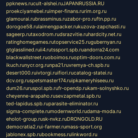
ppknews.ru
cult-alshei.ru
JAPANRUSSIA.RU
proekciyamebel.ru
imper-finans.ru
rim.org.ru
glamourai.ru
brassminus.ru
zabor-pro.ru
ftn.pp.ru
dorogoe58.ru
laimengpacker.ru
kuzova-zapchasti.ru
sageerp.ru
taxodrom.ru
dsrazvitie.ru
hardcity.net.ru
ratinghomegames.ru
topservice25.ru
gubernyan.ru
gtglasslined.ru
ii4.ru
tssport.spb.ru
andorra24.com
blackwallstreet.ru
oboimos.ru
optim-doors.com.ru
ikuch.ru
nycr.org.ru
npa21.ru
vremya-ch.spb.ru
desert000.ru
ivtorgi.ru
ifiori.ru
catalog-statei.ru
dcv.org.ru
spetsmaster174.ru
ipkameryhiseeu.ru
dum26.ru
ruspol.spb.ru
fr-opendp.ru
kam-solnyshko.ru
cheyenne-arapaho.ru
sevzapmetal.spb.ru
ted-lapidus.spb.ru
parasite-eliminator.ru
sigma-complete.ru
modernworld.ru
dama-moda.ru
eholot-group.ru
sk-nvkz.ru
DRONGOLD.RU
democratia2.ru
i-farmer.ru
mass-sport.org
jablonex.spb.ru
bookmess.ru
linkword.ru