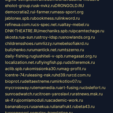
eholot-group.ru
sk-nvkz.ru
DRONGOLD.RU
democratia2.ru
i-farmer.ru
mass-sport.org
jablonex.spb.ru
bookmess.ru
linkword.ru
refineua.com.ru
cs-spec.net.ru
altay-mebel.ru
DNK-THEATRE.RU
mechaniks.spb.ru
ipcamtechage.ru
skosta.ru
a-sun.ru
stroy-ldsp.ru
snowlands.org.ru
childrensshoes.ru
mrlizzy.ru
mebelsofiakrd.ru
bulizhenko.ru
rumantick.net.ru
mtszerno.ru
daily-fishing.ru
glushiteli-v-spb.ru
megasat.org.ru
localization.net.ru
flyingfish.pp.ru
ds5teremok.ru
aclib.spb.ru
komissionka30.ru
mag-profit.ru
icentre-74.ru
leasing-nsk.ru
hd39.ru
rcd.com.ru
bioprot.ru
deltaextreme.ru
mirkotlov07.ru
mycrossway.ru
temamedia.ru
art-fusing.ru
cbslefort.ru
sunroadwatch.ru
citroen-yaroslavl.ru
ratnews.msk.ru
sk-if.ru
joomlamoduli.ru
academic-work.ru
bananaboys.ru
sanekua.ru
lianafrukt.ru
beta43.ru
tucsonwoori.com
alex-translation.ru