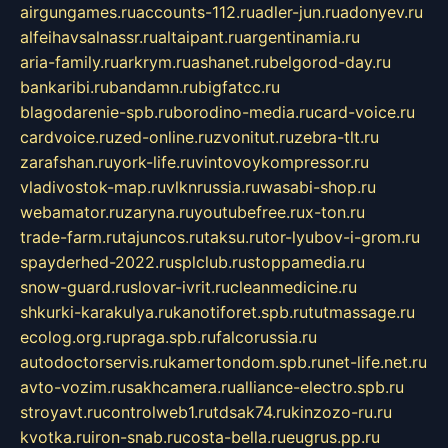
airgungames.ru
accounts-112.ru
adler-jun.ru
adonyev.ru
alfeihavsalnassr.ru
altaipant.ru
argentinamia.ru
aria-family.ru
arkrym.ru
ashanet.ru
belgorod-day.ru
bankaribi.ru
bandamn.ru
bigfatcc.ru
blagodarenie-spb.ru
borodino-media.ru
card-voice.ru
cardvoice.ru
zed-online.ru
zvonitut.ru
zebra-tlt.ru
zarafshan.ru
york-life.ru
vintovoykompressor.ru
vladivostok-map.ru
vlknrussia.ru
wasabi-shop.ru
webamator.ru
zaryna.ru
youtubefree.ru
x-ton.ru
trade-farm.ru
tajuncos.ru
taksu.ru
tor-lyubov-i-grom.ru
spayderhed-2022.ru
splclub.ru
stoppamedia.ru
snow-guard.ru
slovar-ivrit.ru
cleanmedicine.ru
shkurki-karakulya.ru
kanotiforet.spb.ru
tutmassage.ru
ecolog.org.ru
praga.spb.ru
falcorussia.ru
autodoctorservis.ru
kamertondom.spb.ru
net-life.net.ru
avto-vozim.ru
sakhcamera.ru
alliance-electro.spb.ru
stroyavt.ru
controlweb1.ru
tdsak74.ru
kinzozo-ru.ru
kvotka.ru
iron-snab.ru
costa-bella.ru
eugrus.pp.ru