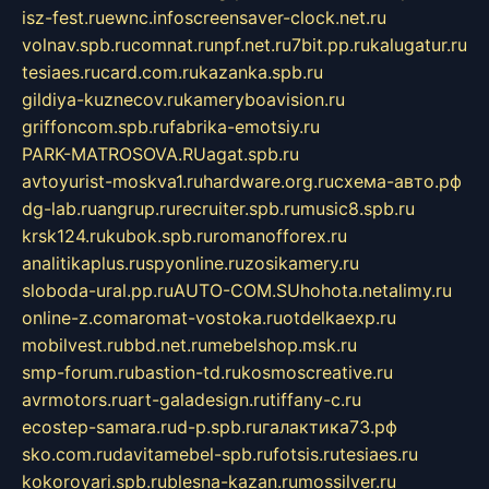
isz-fest.ru
ewnc.info
screensaver-clock.net.ru
volnav.spb.ru
comnat.ru
npf.net.ru
7bit.pp.ru
kalugatur.ru
tesiaes.ru
card.com.ru
kazanka.spb.ru
gildiya-kuznecov.ru
kameryboavision.ru
griffoncom.spb.ru
fabrika-emotsiy.ru
PARK-MATROSOVA.RU
agat.spb.ru
avtoyurist-moskva1.ru
hardware.org.ru
схема-авто.рф
dg-lab.ru
angrup.ru
recruiter.spb.ru
music8.spb.ru
krsk124.ru
kubok.spb.ru
romanofforex.ru
analitikaplus.ru
spyonline.ru
zosikamery.ru
sloboda-ural.pp.ru
AUTO-COM.SU
hohota.net
alimy.ru
online-z.com
aromat-vostoka.ru
otdelkaexp.ru
mobilvest.ru
bbd.net.ru
mebelshop.msk.ru
smp-forum.ru
bastion-td.ru
kosmoscreative.ru
avrmotors.ru
art-galadesign.ru
tiffany-c.ru
ecostep-samara.ru
d-p.spb.ru
галактика73.рф
sko.com.ru
davitamebel-spb.ru
fotsis.ru
tesiaes.ru
kokoroyari.spb.ru
blesna-kazan.ru
mossilver.ru