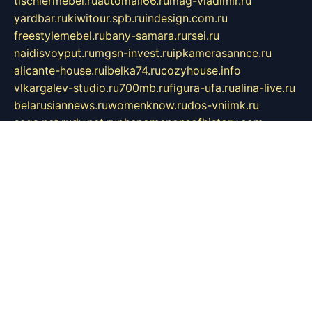
tischlermebel.ru
automall66.ru
mag-vladimir.ru
yardbar.ru
kiwitour.spb.ru
indesign.com.ru
freestylemebel.ru
bany-samara.ru
rsei.ru
naidisvoyput.ru
mgsn-invest.ru
ipkamerasannce.ru
alicante-house.ru
ibelka74.ru
cozyhouse.info
vlkargalev-studio.ru
700mb.ru
figura-ufa.ru
alina-live.ru
belarusiannews.ru
womenknow.ru
dos-vniimk.ru
sega.net.ru
dv.net.ru
phenomenonsofhistory.com
telesputnik.net.ru
wall.pp.ru
pylesosroidmi.ru
gtc-clan.ru
cligs.ru
bibikazap.ru
popova.org.ru
netwhistler.spb.ru
bellvil.ru
bonzon.ru
iss-vladik.ru
defiparis.net.ru
las-gryzas.ru
amku.ru
electednews.spb.ru
feather.org.ru
spar72.ru
tankiigri.ru
dominus.com.ru
ibtree.ru
sanykool.pp.ru
unixlib.org.ru
menatep.spb.ru
gartenterrassen.ru
printeka.ru
skvozilka.com.ru
parkovka-pub.ru
lovemobi.ru
art-ru.ru
emulatorz.com.ru
alucomp.com.ru
tatforum.com.ru
alternativa-profi.ru
dermakler.ru
artsurvey.ru
aredir.ru