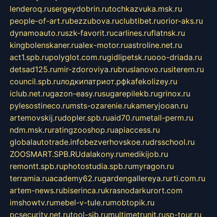
lenderoq.ru
sergeydobrin.ru
tochkazvuka.msk.ru
people-of-art.ru
bezzubova.ru
clubtibet.ru
orior-aks.ru
dynamoauto.ru
szk-favorit.ru
carlines.ru
flatnsk.ru
kingbolenskaner.ru
alex-motor.ru
astroline.net.ru
act1.spb.ru
polyglot.com.ru
gidlipetsk.ru
ooo-driada.ru
detsad125.ru
mir-zdoroviya.ru
bruslanovo.ru
siterem.ru
council.spb.ru
лодкипатриот.рф
kafekolizey.ru
iclub.net.ru
gazon-easy.ru
sugarepilekb.ru
grinox.ru
pylesostineco.ru
msts-ozarenie.ru
kameryjooan.ru
artemovskij.ru
dopler.spb.ru
aid70.ru
metall-perm.ru
ndm.msk.ru
ratingzooshop.ru
apiaccess.ru
globalautotrade.info
bezverhovskoe.ru
drsschool.ru
ZOOSMART.SPB.RU
dalakony.ru
medikijob.ru
remontt.spb.ru
photostudia.spb.ru
myragon.ru
terramia.ru
academy62.ru
gardengallereya.ru
rti.com.ru
artem-news.ru
biserinca.ru
krasnodarkurort.com
imshowtv.ru
mebel-v-tule.ru
mobtopik.ru
pcsecurity.net.ru
tool-sib.ru
multimetrunit.ru
sp-tour.ru