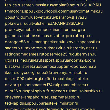
fan-cs.ru
santeh-russia.ru
symbian9.net.ru
DSHAIR.RU
tmmotors.spb.ru
xjocuricopii.com
musavtomat.msk.ru
obustrojdom.ru
sovetcik.ru
ybaranovskaya.ru
ppknews.ru
cult-alshei.ru
JAPANRUSSIA.RU
proekciyamebel.ru
imper-finans.ru
rim.org.ru
glamourai.ru
brassminus.ru
zabor-pro.ru
ftn.pp.ru
dorogoe58.ru
laimengpacker.ru
kuzova-zapchasti.ru
sageerp.ru
taxodrom.ru
dsrazvitie.ru
hardcity.net.ru
ratinghomegames.ru
topservice25.ru
gubernyan.ru
gtglasslined.ru
ii4.ru
tssport.spb.ru
andorra24.com
blackwallstreet.ru
oboimos.ru
optim-doors.com.ru
ikuch.ru
nycr.org.ru
npa21.ru
vremya-ch.spb.ru
desert000.ru
ivtorgi.ru
ifiori.ru
catalog-statei.ru
dcv.org.ru
spetsmaster174.ru
ipkameryhiseeu.ru
dum26.ru
ruspol.spb.ru
fr-opendp.ru
kam-solnyshko.ru
cheyenne-arapaho.ru
sevzapmetal.spb.ru
ted-lapidus.spb.ru
parasite-eliminator.ru
sigma-complete.ru
modernworld.ru
dama-moda.ru