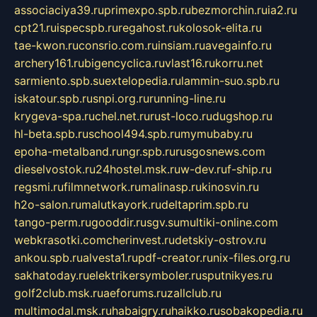
associaciya39.ru
primexpo.spb.ru
bezmorchin.ru
ia2.ru
cpt21.ru
ispecspb.ru
regahost.ru
kolosok-elita.ru
tae-kwon.ru
consrio.com.ru
insiam.ru
avegainfo.ru
archery161.ru
bigencyclica.ru
vlast16.ru
korru.net
sarmiento.spb.su
extelopedia.ru
lammin-suo.spb.ru
iskatour.spb.ru
snpi.org.ru
running-line.ru
krygeva-spa.ru
chel.net.ru
rust-loco.ru
dugshop.ru
hl-beta.spb.ru
school494.spb.ru
mymubaby.ru
epoha-metalband.ru
ngr.spb.ru
rusgosnews.com
dieselvostok.ru
24hostel.msk.ru
w-dev.ru
f-ship.ru
regsmi.ru
filmnetwork.ru
malinasp.ru
kinosvin.ru
h2o-salon.ru
malutkayork.ru
deltaprim.spb.ru
tango-perm.ru
gooddir.ru
sgv.su
multiki-online.com
webkrasotki.com
cherinvest.ru
detskiy-ostrov.ru
ankou.spb.ru
alvesta1.ru
pdf-creator.ru
nix-files.org.ru
sakhatoday.ru
elektrikersymboler.ru
sputnikyes.ru
golf2club.msk.ru
aeforums.ru
zallclub.ru
multimodal.msk.ru
habaigry.ru
haikko.ru
sobakopedia.ru