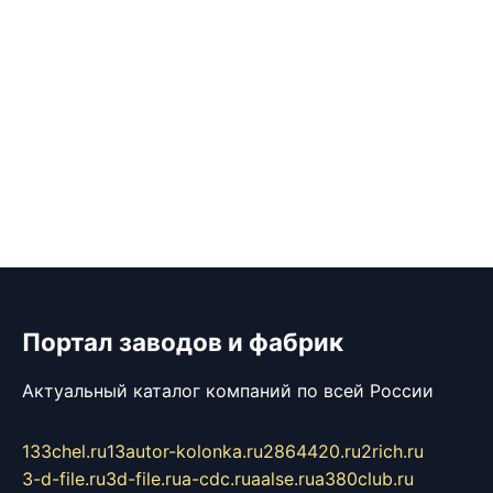
Портал заводов и фабрик
Актуальный каталог компаний по всей России
133chel.ru
13autor-kolonka.ru
2864420.ru
2rich.ru
3-d-file.ru
3d-file.ru
a-cdc.ru
aalse.ru
a380club.ru