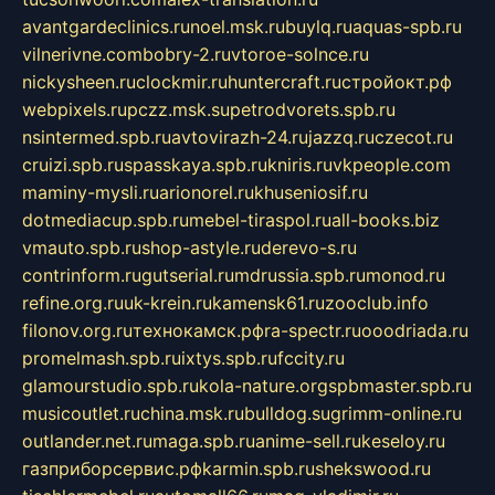
avantgardeclinics.ru
noel.msk.ru
buylq.ru
aquas-spb.ru
vilnerivne.com
bobry-2.ru
vtoroe-solnce.ru
nickysheen.ru
clockmir.ru
huntercraft.ru
стройокт.рф
webpixels.ru
pczz.msk.su
petrodvorets.spb.ru
nsintermed.spb.ru
avtovirazh-24.ru
jazzq.ru
czecot.ru
cruizi.spb.ru
spasskaya.spb.ru
kniris.ru
vkpeople.com
maminy-mysli.ru
arionorel.ru
khuseniosif.ru
dotmediacup.spb.ru
mebel-tiraspol.ru
all-books.biz
vmauto.spb.ru
shop-astyle.ru
derevo-s.ru
contrinform.ru
gutserial.ru
mdrussia.spb.ru
monod.ru
refine.org.ru
uk-krein.ru
kamensk61.ru
zooclub.info
filonov.org.ru
технокамск.рф
ra-spectr.ru
ooodriada.ru
promelmash.spb.ru
ixtys.spb.ru
fccity.ru
glamourstudio.spb.ru
kola-nature.org
spbmaster.spb.ru
musicoutlet.ru
china.msk.ru
bulldog.su
grimm-online.ru
outlander.net.ru
maga.spb.ru
anime-sell.ru
keseloy.ru
газприборсервис.рф
karmin.spb.ru
shekswood.ru