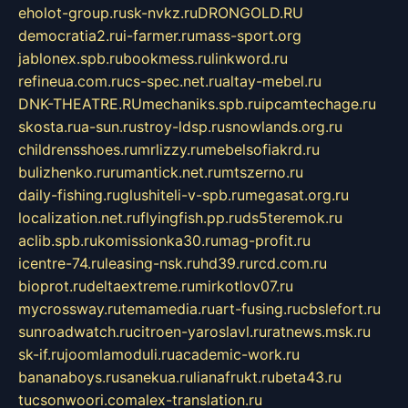
eholot-group.ru
sk-nvkz.ru
DRONGOLD.RU
democratia2.ru
i-farmer.ru
mass-sport.org
jablonex.spb.ru
bookmess.ru
linkword.ru
refineua.com.ru
cs-spec.net.ru
altay-mebel.ru
DNK-THEATRE.RU
mechaniks.spb.ru
ipcamtechage.ru
skosta.ru
a-sun.ru
stroy-ldsp.ru
snowlands.org.ru
childrensshoes.ru
mrlizzy.ru
mebelsofiakrd.ru
bulizhenko.ru
rumantick.net.ru
mtszerno.ru
daily-fishing.ru
glushiteli-v-spb.ru
megasat.org.ru
localization.net.ru
flyingfish.pp.ru
ds5teremok.ru
aclib.spb.ru
komissionka30.ru
mag-profit.ru
icentre-74.ru
leasing-nsk.ru
hd39.ru
rcd.com.ru
bioprot.ru
deltaextreme.ru
mirkotlov07.ru
mycrossway.ru
temamedia.ru
art-fusing.ru
cbslefort.ru
sunroadwatch.ru
citroen-yaroslavl.ru
ratnews.msk.ru
sk-if.ru
joomlamoduli.ru
academic-work.ru
bananaboys.ru
sanekua.ru
lianafrukt.ru
beta43.ru
tucsonwoori.com
alex-translation.ru