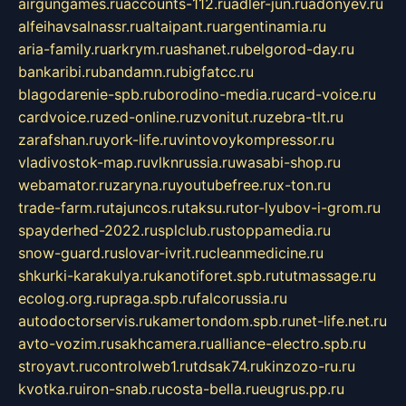
airgungames.ru
accounts-112.ru
adler-jun.ru
adonyev.ru
alfeihavsalnassr.ru
altaipant.ru
argentinamia.ru
aria-family.ru
arkrym.ru
ashanet.ru
belgorod-day.ru
bankaribi.ru
bandamn.ru
bigfatcc.ru
blagodarenie-spb.ru
borodino-media.ru
card-voice.ru
cardvoice.ru
zed-online.ru
zvonitut.ru
zebra-tlt.ru
zarafshan.ru
york-life.ru
vintovoykompressor.ru
vladivostok-map.ru
vlknrussia.ru
wasabi-shop.ru
webamator.ru
zaryna.ru
youtubefree.ru
x-ton.ru
trade-farm.ru
tajuncos.ru
taksu.ru
tor-lyubov-i-grom.ru
spayderhed-2022.ru
splclub.ru
stoppamedia.ru
snow-guard.ru
slovar-ivrit.ru
cleanmedicine.ru
shkurki-karakulya.ru
kanotiforet.spb.ru
tutmassage.ru
ecolog.org.ru
praga.spb.ru
falcorussia.ru
autodoctorservis.ru
kamertondom.spb.ru
net-life.net.ru
avto-vozim.ru
sakhcamera.ru
alliance-electro.spb.ru
stroyavt.ru
controlweb1.ru
tdsak74.ru
kinzozo-ru.ru
kvotka.ru
iron-snab.ru
costa-bella.ru
eugrus.pp.ru