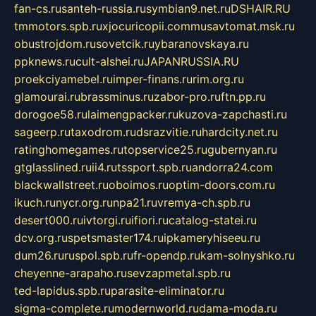
fan-cs.ru
santeh-russia.ru
symbian9.net.ru
DSHAIR.RU
tmmotors.spb.ru
xjocuricopii.com
musavtomat.msk.ru
obustrojdom.ru
sovetcik.ru
ybaranovskaya.ru
ppknews.ru
cult-alshei.ru
JAPANRUSSIA.RU
proekciyamebel.ru
imper-finans.ru
rim.org.ru
glamourai.ru
brassminus.ru
zabor-pro.ru
ftn.pp.ru
dorogoe58.ru
laimengpacker.ru
kuzova-zapchasti.ru
sageerp.ru
taxodrom.ru
dsrazvitie.ru
hardcity.net.ru
ratinghomegames.ru
topservice25.ru
gubernyan.ru
gtglasslined.ru
ii4.ru
tssport.spb.ru
andorra24.com
blackwallstreet.ru
oboimos.ru
optim-doors.com.ru
ikuch.ru
nycr.org.ru
npa21.ru
vremya-ch.spb.ru
desert000.ru
ivtorgi.ru
ifiori.ru
catalog-statei.ru
dcv.org.ru
spetsmaster174.ru
ipkameryhiseeu.ru
dum26.ru
ruspol.spb.ru
fr-opendp.ru
kam-solnyshko.ru
cheyenne-arapaho.ru
sevzapmetal.spb.ru
ted-lapidus.spb.ru
parasite-eliminator.ru
sigma-complete.ru
modernworld.ru
dama-moda.ru