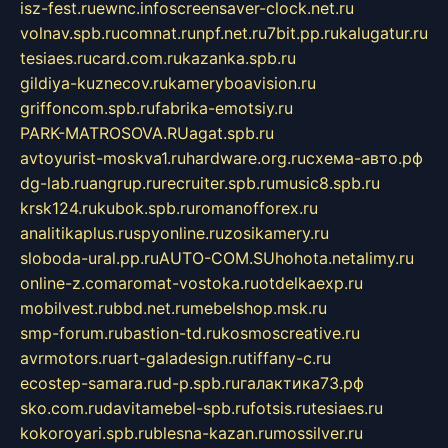
isz-fest.ru
ewnc.info
screensaver-clock.net.ru
volnav.spb.ru
comnat.ru
npf.net.ru
7bit.pp.ru
kalugatur.ru
tesiaes.ru
card.com.ru
kazanka.spb.ru
gildiya-kuznecov.ru
kameryboavision.ru
griffoncom.spb.ru
fabrika-emotsiy.ru
PARK-MATROSOVA.RU
agat.spb.ru
avtoyurist-moskva1.ru
hardware.org.ru
схема-авто.рф
dg-lab.ru
angrup.ru
recruiter.spb.ru
music8.spb.ru
krsk124.ru
kubok.spb.ru
romanofforex.ru
analitikaplus.ru
spyonline.ru
zosikamery.ru
sloboda-ural.pp.ru
AUTO-COM.SU
hohota.net
alimy.ru
online-z.com
aromat-vostoka.ru
otdelkaexp.ru
mobilvest.ru
bbd.net.ru
mebelshop.msk.ru
smp-forum.ru
bastion-td.ru
kosmoscreative.ru
avrmotors.ru
art-galadesign.ru
tiffany-c.ru
ecostep-samara.ru
d-p.spb.ru
галактика73.рф
sko.com.ru
davitamebel-spb.ru
fotsis.ru
tesiaes.ru
kokoroyari.spb.ru
blesna-kazan.ru
mossilver.ru