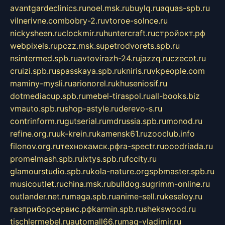
avantgardeclinics.ru
noel.msk.ru
buylq.ru
aquas-spb.ru
vilnerivne.com
bobry-2.ru
vtoroe-solnce.ru
nickysheen.ru
clockmir.ru
huntercraft.ru
стройокт.рф
webpixels.ru
pczz.msk.su
petrodvorets.spb.ru
nsintermed.spb.ru
avtovirazh-24.ru
jazzq.ru
czecot.ru
cruizi.spb.ru
spasskaya.spb.ru
kniris.ru
vkpeople.com
maminy-mysli.ru
arionorel.ru
khuseniosif.ru
dotmediacup.spb.ru
mebel-tiraspol.ru
all-books.biz
vmauto.spb.ru
shop-astyle.ru
derevo-s.ru
contrinform.ru
gutserial.ru
mdrussia.spb.ru
monod.ru
refine.org.ru
uk-krein.ru
kamensk61.ru
zooclub.info
filonov.org.ru
технокамск.рф
ra-spectr.ru
ooodriada.ru
promelmash.spb.ru
ixtys.spb.ru
fccity.ru
glamourstudio.spb.ru
kola-nature.org
spbmaster.spb.ru
musicoutlet.ru
china.msk.ru
bulldog.su
grimm-online.ru
outlander.net.ru
maga.spb.ru
anime-sell.ru
keseloy.ru
газприборсервис.рф
karmin.spb.ru
shekswood.ru
tischlermebel.ru
automall66.ru
mag-vladimir.ru