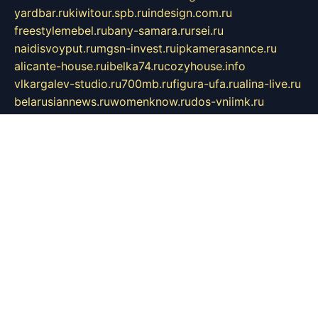
yardbar.ru
kiwitour.spb.ru
indesign.com.ru
freestylemebel.ru
bany-samara.ru
rsei.ru
naidisvoyput.ru
mgsn-invest.ru
ipkamerasannce.ru
alicante-house.ru
ibelka74.ru
cozyhouse.info
vlkargalev-studio.ru
700mb.ru
figura-ufa.ru
alina-live.ru
belarusiannews.ru
womenknow.ru
dos-vniimk.ru
sega.net.ru
dv.net.ru
phenomenonsofhistory.com
telesputnik.net.ru
wall.pp.ru
pylesosroidmi.ru
gtc-clan.ru
cligs.ru
bibikazap.ru
popova.org.ru
netwhistler.spb.ru
bellvil.ru
bonzon.ru
iss-vladik.ru
defiparis.net.ru
las-gryzas.ru
amku.ru
electednews.spb.ru
feather.org.ru
spar72.ru
tankiigri.ru
dominus.com.ru
ibtree.ru
sanykool.pp.ru
unixlib.org.ru
menatep.spb.ru
gartenterrassen.ru
printeka.ru
skvozilka.com.ru
parkovka-pub.ru
lovemobi.ru
art-ru.ru
emulatorz.com.ru
alucomp.com.ru
tatforum.com.ru
alternativa-profi.ru
dermakler.ru
artsurvey.ru
aredir.ru
khimspas.ru
centr-maxi.ru
2018r.ru