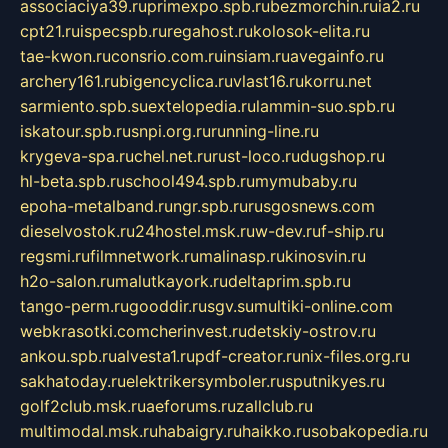
associaciya39.ru
primexpo.spb.ru
bezmorchin.ru
ia2.ru
cpt21.ru
ispecspb.ru
regahost.ru
kolosok-elita.ru
tae-kwon.ru
consrio.com.ru
insiam.ru
avegainfo.ru
archery161.ru
bigencyclica.ru
vlast16.ru
korru.net
sarmiento.spb.su
extelopedia.ru
lammin-suo.spb.ru
iskatour.spb.ru
snpi.org.ru
running-line.ru
krygeva-spa.ru
chel.net.ru
rust-loco.ru
dugshop.ru
hl-beta.spb.ru
school494.spb.ru
mymubaby.ru
epoha-metalband.ru
ngr.spb.ru
rusgosnews.com
dieselvostok.ru
24hostel.msk.ru
w-dev.ru
f-ship.ru
regsmi.ru
filmnetwork.ru
malinasp.ru
kinosvin.ru
h2o-salon.ru
malutkayork.ru
deltaprim.spb.ru
tango-perm.ru
gooddir.ru
sgv.su
multiki-online.com
webkrasotki.com
cherinvest.ru
detskiy-ostrov.ru
ankou.spb.ru
alvesta1.ru
pdf-creator.ru
nix-files.org.ru
sakhatoday.ru
elektrikersymboler.ru
sputnikyes.ru
golf2club.msk.ru
aeforums.ru
zallclub.ru
multimodal.msk.ru
habaigry.ru
haikko.ru
sobakopedia.ru