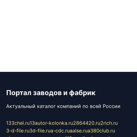
Портал заводов и фабрик
Актуальный каталог компаний по всей России
133chel.ru
13autor-kolonka.ru
2864420.ru
2rich.ru
3-d-file.ru
3d-file.ru
a-cdc.ru
aalse.ru
a380club.ru