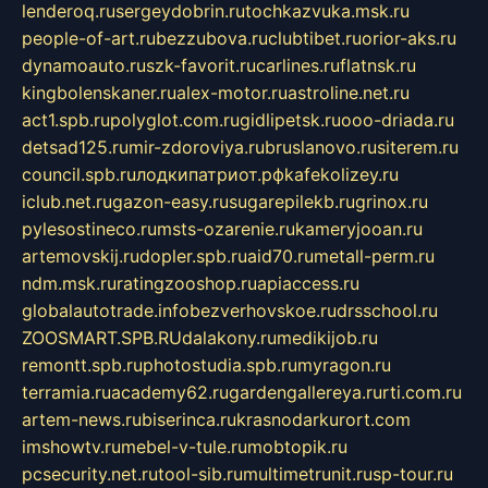
lenderoq.ru
sergeydobrin.ru
tochkazvuka.msk.ru
people-of-art.ru
bezzubova.ru
clubtibet.ru
orior-aks.ru
dynamoauto.ru
szk-favorit.ru
carlines.ru
flatnsk.ru
kingbolenskaner.ru
alex-motor.ru
astroline.net.ru
act1.spb.ru
polyglot.com.ru
gidlipetsk.ru
ooo-driada.ru
detsad125.ru
mir-zdoroviya.ru
bruslanovo.ru
siterem.ru
council.spb.ru
лодкипатриот.рф
kafekolizey.ru
iclub.net.ru
gazon-easy.ru
sugarepilekb.ru
grinox.ru
pylesostineco.ru
msts-ozarenie.ru
kameryjooan.ru
artemovskij.ru
dopler.spb.ru
aid70.ru
metall-perm.ru
ndm.msk.ru
ratingzooshop.ru
apiaccess.ru
globalautotrade.info
bezverhovskoe.ru
drsschool.ru
ZOOSMART.SPB.RU
dalakony.ru
medikijob.ru
remontt.spb.ru
photostudia.spb.ru
myragon.ru
terramia.ru
academy62.ru
gardengallereya.ru
rti.com.ru
artem-news.ru
biserinca.ru
krasnodarkurort.com
imshowtv.ru
mebel-v-tule.ru
mobtopik.ru
pcsecurity.net.ru
tool-sib.ru
multimetrunit.ru
sp-tour.ru