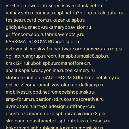
isz-fest.ru
ewnc.info
screensaver-clock.net.ru
volnav.spb.ru
comnat.ru
npf.net.ru
7bit.pp.ru
kalugatur.ru
tesiaes.ru
card.com.ru
kazanka.spb.ru
gildiya-kuznecov.ru
kameryboavision.ru
griffoncom.spb.ru
fabrika-emotsiy.ru
PARK-MATROSOVA.RU
agat.spb.ru
avtoyurist-moskva1.ru
hardware.org.ru
схема-авто.рф
dg-lab.ru
angrup.ru
recruiter.spb.ru
music8.spb.ru
krsk124.ru
kubok.spb.ru
romanofforex.ru
analitikaplus.ru
spyonline.ru
zosikamery.ru
sloboda-ural.pp.ru
AUTO-COM.SU
hohota.net
alimy.ru
online-z.com
aromat-vostoka.ru
otdelkaexp.ru
mobilvest.ru
bbd.net.ru
mebelshop.msk.ru
smp-forum.ru
bastion-td.ru
kosmoscreative.ru
avrmotors.ru
art-galadesign.ru
tiffany-c.ru
ecostep-samara.ru
d-p.spb.ru
галактика73.рф
sko.com.ru
davitamebel-spb.ru
fotsis.ru
tesiaes.ru
kokoroyari.spb.ru
blesna-kazan.ru
mossilver.ru