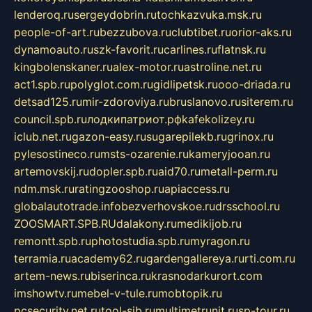
lenderoq.ru
sergeydobrin.ru
tochkazvuka.msk.ru
people-of-art.ru
bezzubova.ru
clubtibet.ru
orior-aks.ru
dynamoauto.ru
szk-favorit.ru
carlines.ru
flatnsk.ru
kingbolenskaner.ru
alex-motor.ru
astroline.net.ru
act1.spb.ru
polyglot.com.ru
gidlipetsk.ru
ooo-driada.ru
detsad125.ru
mir-zdoroviya.ru
bruslanovo.ru
siterem.ru
council.spb.ru
лодкипатриот.рф
kafekolizey.ru
iclub.net.ru
gazon-easy.ru
sugarepilekb.ru
grinox.ru
pylesostineco.ru
msts-ozarenie.ru
kameryjooan.ru
artemovskij.ru
dopler.spb.ru
aid70.ru
metall-perm.ru
ndm.msk.ru
ratingzooshop.ru
apiaccess.ru
globalautotrade.info
bezverhovskoe.ru
drsschool.ru
ZOOSMART.SPB.RU
dalakony.ru
medikijob.ru
remontt.spb.ru
photostudia.spb.ru
myragon.ru
terramia.ru
academy62.ru
gardengallereya.ru
rti.com.ru
artem-news.ru
biserinca.ru
krasnodarkurort.com
imshowtv.ru
mebel-v-tule.ru
mobtopik.ru
pcsecurity.net.ru
tool-sib.ru
multimetrunit.ru
sp-tour.ru