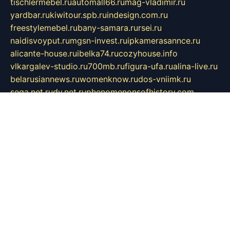
tischlermebel.ru
automall66.ru
mag-vladimir.ru
yardbar.ru
kiwitour.spb.ru
indesign.com.ru
freestylemebel.ru
bany-samara.ru
rsei.ru
naidisvoyput.ru
mgsn-invest.ru
ipkamerasannce.ru
alicante-house.ru
ibelka74.ru
cozyhouse.info
vlkargalev-studio.ru
700mb.ru
figura-ufa.ru
alina-live.ru
belarusiannews.ru
womenknow.ru
dos-vniimk.ru
sega.net.ru
dv.net.ru
phenomenonsofhistory.com
telesputnik.net.ru
wall.pp.ru
pylesosroidmi.ru
gtc-clan.ru
cligs.ru
bibikazap.ru
popova.org.ru
netwhistler.spb.ru
bellvil.ru
bonzon.ru
iss-vladik.ru
defiparis.net.ru
las-gryzas.ru
amku.ru
electednews.spb.ru
feather.org.ru
spar72.ru
tankiigri.ru
dominus.com.ru
ibtree.ru
sanykool.pp.ru
unixlib.org.ru
menatep.spb.ru
gartenterrassen.ru
printeka.ru
skvozilka.com.ru
parkovka-pub.ru
lovemobi.ru
art-ru.ru
emulatorz.com.ru
alucomp.com.ru
tatforum.com.ru
alternativa-profi.ru
dermakler.ru
artsurvey.ru
aredir.ru