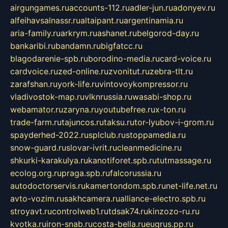
airgungames.ru
accounts-112.ru
adler-jun.ru
adonyev.ru
alfeihavsalnassr.ru
altaipant.ru
argentinamia.ru
aria-family.ru
arkrym.ru
ashanet.ru
belgorod-day.ru
bankaribi.ru
bandamn.ru
bigfatcc.ru
blagodarenie-spb.ru
borodino-media.ru
card-voice.ru
cardvoice.ru
zed-online.ru
zvonitut.ru
zebra-tlt.ru
zarafshan.ru
york-life.ru
vintovoykompressor.ru
vladivostok-map.ru
vlknrussia.ru
wasabi-shop.ru
webamator.ru
zaryna.ru
youtubefree.ru
x-ton.ru
trade-farm.ru
tajuncos.ru
taksu.ru
tor-lyubov-i-grom.ru
spayderhed-2022.ru
splclub.ru
stoppamedia.ru
snow-guard.ru
slovar-ivrit.ru
cleanmedicine.ru
shkurki-karakulya.ru
kanotiforet.spb.ru
tutmassage.ru
ecolog.org.ru
praga.spb.ru
falcorussia.ru
autodoctorservis.ru
kamertondom.spb.ru
net-life.net.ru
avto-vozim.ru
sakhcamera.ru
alliance-electro.spb.ru
stroyavt.ru
controlweb1.ru
tdsak74.ru
kinzozo-ru.ru
kvotka.ru
iron-snab.ru
costa-bella.ru
eugrus.pp.ru