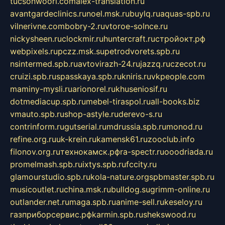
tucsonwoori.com
alex-translation.ru
avantgardeclinics.ru
noel.msk.ru
buylq.ru
aquas-spb.ru
vilnerivne.com
bobry-2.ru
vtoroe-solnce.ru
nickysheen.ru
clockmir.ru
huntercraft.ru
стройокт.рф
webpixels.ru
pczz.msk.su
petrodvorets.spb.ru
nsintermed.spb.ru
avtovirazh-24.ru
jazzq.ru
czecot.ru
cruizi.spb.ru
spasskaya.spb.ru
kniris.ru
vkpeople.com
maminy-mysli.ru
arionorel.ru
khuseniosif.ru
dotmediacup.spb.ru
mebel-tiraspol.ru
all-books.biz
vmauto.spb.ru
shop-astyle.ru
derevo-s.ru
contrinform.ru
gutserial.ru
mdrussia.spb.ru
monod.ru
refine.org.ru
uk-krein.ru
kamensk61.ru
zooclub.info
filonov.org.ru
технокамск.рф
ra-spectr.ru
ooodriada.ru
promelmash.spb.ru
ixtys.spb.ru
fccity.ru
glamourstudio.spb.ru
kola-nature.org
spbmaster.spb.ru
musicoutlet.ru
china.msk.ru
bulldog.su
grimm-online.ru
outlander.net.ru
maga.spb.ru
anime-sell.ru
keseloy.ru
газприборсервис.рф
karmin.spb.ru
shekswood.ru