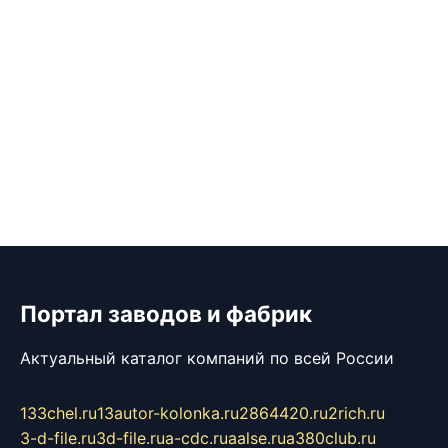
Портал заводов и фабрик
Актуальный каталог компаний по всей России
133chel.ru
13autor-kolonka.ru
2864420.ru
2rich.ru
3-d-file.ru
3d-file.ru
a-cdc.ru
aalse.ru
a380club.ru