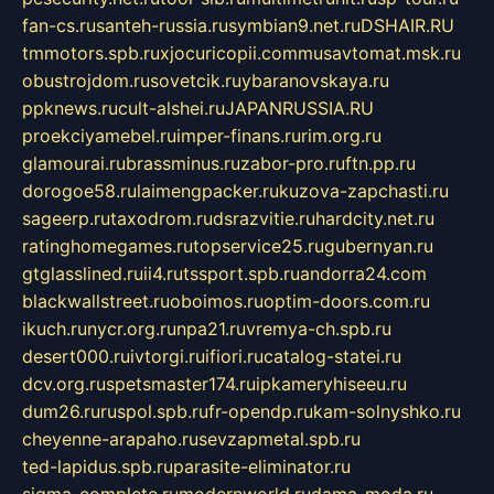
fan-cs.ru
santeh-russia.ru
symbian9.net.ru
DSHAIR.RU
tmmotors.spb.ru
xjocuricopii.com
musavtomat.msk.ru
obustrojdom.ru
sovetcik.ru
ybaranovskaya.ru
ppknews.ru
cult-alshei.ru
JAPANRUSSIA.RU
proekciyamebel.ru
imper-finans.ru
rim.org.ru
glamourai.ru
brassminus.ru
zabor-pro.ru
ftn.pp.ru
dorogoe58.ru
laimengpacker.ru
kuzova-zapchasti.ru
sageerp.ru
taxodrom.ru
dsrazvitie.ru
hardcity.net.ru
ratinghomegames.ru
topservice25.ru
gubernyan.ru
gtglasslined.ru
ii4.ru
tssport.spb.ru
andorra24.com
blackwallstreet.ru
oboimos.ru
optim-doors.com.ru
ikuch.ru
nycr.org.ru
npa21.ru
vremya-ch.spb.ru
desert000.ru
ivtorgi.ru
ifiori.ru
catalog-statei.ru
dcv.org.ru
spetsmaster174.ru
ipkameryhiseeu.ru
dum26.ru
ruspol.spb.ru
fr-opendp.ru
kam-solnyshko.ru
cheyenne-arapaho.ru
sevzapmetal.spb.ru
ted-lapidus.spb.ru
parasite-eliminator.ru