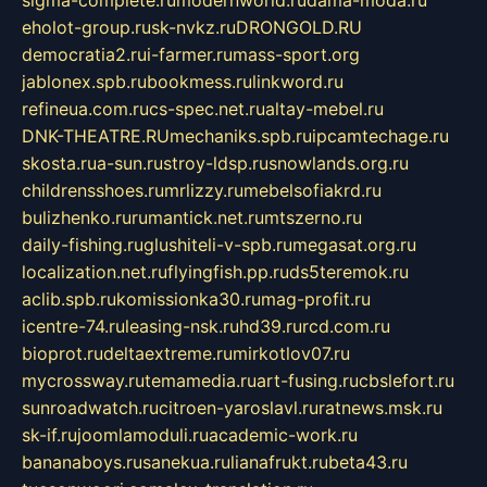
sigma-complete.ru
modernworld.ru
dama-moda.ru
eholot-group.ru
sk-nvkz.ru
DRONGOLD.RU
democratia2.ru
i-farmer.ru
mass-sport.org
jablonex.spb.ru
bookmess.ru
linkword.ru
refineua.com.ru
cs-spec.net.ru
altay-mebel.ru
DNK-THEATRE.RU
mechaniks.spb.ru
ipcamtechage.ru
skosta.ru
a-sun.ru
stroy-ldsp.ru
snowlands.org.ru
childrensshoes.ru
mrlizzy.ru
mebelsofiakrd.ru
bulizhenko.ru
rumantick.net.ru
mtszerno.ru
daily-fishing.ru
glushiteli-v-spb.ru
megasat.org.ru
localization.net.ru
flyingfish.pp.ru
ds5teremok.ru
aclib.spb.ru
komissionka30.ru
mag-profit.ru
icentre-74.ru
leasing-nsk.ru
hd39.ru
rcd.com.ru
bioprot.ru
deltaextreme.ru
mirkotlov07.ru
mycrossway.ru
temamedia.ru
art-fusing.ru
cbslefort.ru
sunroadwatch.ru
citroen-yaroslavl.ru
ratnews.msk.ru
sk-if.ru
joomlamoduli.ru
academic-work.ru
bananaboys.ru
sanekua.ru
lianafrukt.ru
beta43.ru