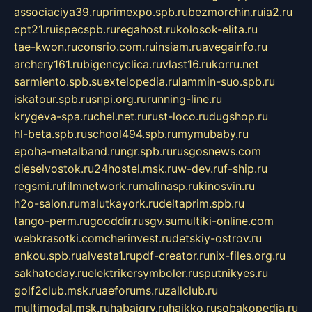
associaciya39.ru
primexpo.spb.ru
bezmorchin.ru
ia2.ru
cpt21.ru
ispecspb.ru
regahost.ru
kolosok-elita.ru
tae-kwon.ru
consrio.com.ru
insiam.ru
avegainfo.ru
archery161.ru
bigencyclica.ru
vlast16.ru
korru.net
sarmiento.spb.su
extelopedia.ru
lammin-suo.spb.ru
iskatour.spb.ru
snpi.org.ru
running-line.ru
krygeva-spa.ru
chel.net.ru
rust-loco.ru
dugshop.ru
hl-beta.spb.ru
school494.spb.ru
mymubaby.ru
epoha-metalband.ru
ngr.spb.ru
rusgosnews.com
dieselvostok.ru
24hostel.msk.ru
w-dev.ru
f-ship.ru
regsmi.ru
filmnetwork.ru
malinasp.ru
kinosvin.ru
h2o-salon.ru
malutkayork.ru
deltaprim.spb.ru
tango-perm.ru
gooddir.ru
sgv.su
multiki-online.com
webkrasotki.com
cherinvest.ru
detskiy-ostrov.ru
ankou.spb.ru
alvesta1.ru
pdf-creator.ru
nix-files.org.ru
sakhatoday.ru
elektrikersymboler.ru
sputnikyes.ru
golf2club.msk.ru
aeforums.ru
zallclub.ru
multimodal.msk.ru
habaigry.ru
haikko.ru
sobakopedia.ru