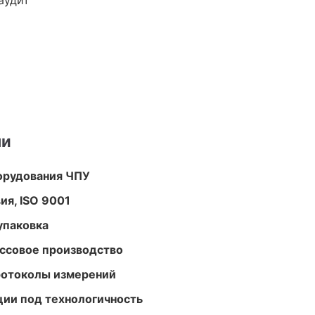
аудит
ми
орудования ЧПУ
ия, ISO 9001
упаковка
ассовое производство
ротоколы измерений
ции под технологичность