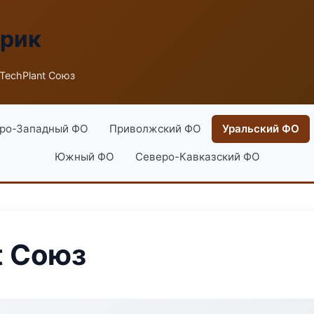
брик
TechPlant Союз
ро-Западный ФО
Приволжский ФО
Уральский ФО
Южный ФО
Северо-Кавказский ФО
t Союз