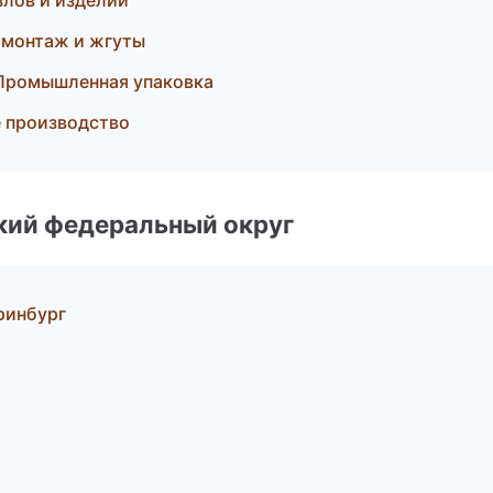
злов и изделий
омонтаж и жгуты
Промышленная упаковка
 производство
ский федеральный округ
ринбург