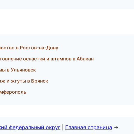
льство в Ростов-на-Дону
отовление оснастки и штампов в Абакан
мы в Ульяновск
аж и жгуты в Брянск
Симферополь
кий федеральный округ
|
Главная страница
→