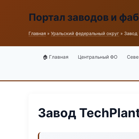
Портал заводов и фа
Главная
»
Уральский федеральный округ
» Завод 
🏠 Главная
Центральный ФО
Севе
Завод TechPlan