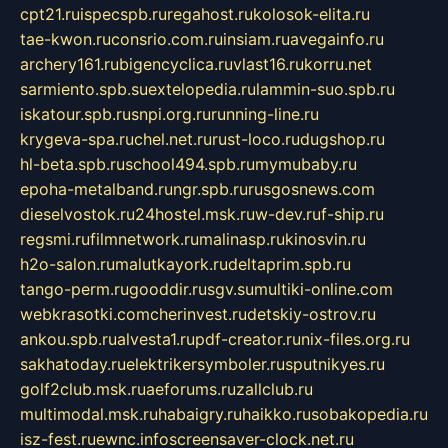
cpt21.ru
ispecspb.ru
regahost.ru
kolosok-elita.ru
tae-kwon.ru
consrio.com.ru
insiam.ru
avegainfo.ru
archery161.ru
bigencyclica.ru
vlast16.ru
korru.net
sarmiento.spb.su
extelopedia.ru
lammin-suo.spb.ru
iskatour.spb.ru
snpi.org.ru
running-line.ru
krygeva-spa.ru
chel.net.ru
rust-loco.ru
dugshop.ru
hl-beta.spb.ru
school494.spb.ru
mymubaby.ru
epoha-metalband.ru
ngr.spb.ru
rusgosnews.com
dieselvostok.ru
24hostel.msk.ru
w-dev.ru
f-ship.ru
regsmi.ru
filmnetwork.ru
malinasp.ru
kinosvin.ru
h2o-salon.ru
malutkayork.ru
deltaprim.spb.ru
tango-perm.ru
gooddir.ru
sgv.su
multiki-online.com
webkrasotki.com
cherinvest.ru
detskiy-ostrov.ru
ankou.spb.ru
alvesta1.ru
pdf-creator.ru
nix-files.org.ru
sakhatoday.ru
elektrikersymboler.ru
sputnikyes.ru
golf2club.msk.ru
aeforums.ru
zallclub.ru
multimodal.msk.ru
habaigry.ru
haikko.ru
sobakopedia.ru
isz-fest.ru
ewnc.info
screensaver-clock.net.ru