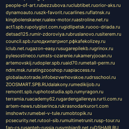
people-of-art.ru
bezzubova.ru
clubtibet.ru
orior-aks.ru
dynamoauto.ru
szk-favorit.ru
carlines.ru
flatnsk.ru
kingbolenskaner.ru
alex-motor.ru
astroline.net.ru
act1.spb.ru
polyglot.com.ru
gidlipetsk.ru
ooo-driada.ru
detsad125.ru
mir-zdoroviya.ru
bruslanovo.ru
siterem.ru
council.spb.ru
лодкипатриот.рф
kafekolizey.ru
iclub.net.ru
gazon-easy.ru
sugarepilekb.ru
grinox.ru
pylesostineco.ru
msts-ozarenie.ru
kameryjooan.ru
artemovskij.ru
dopler.spb.ru
aid70.ru
metall-perm.ru
ndm.msk.ru
ratingzooshop.ru
apiaccess.ru
globalautotrade.info
bezverhovskoe.ru
drsschool.ru
ZOOSMART.SPB.RU
dalakony.ru
medikijob.ru
remontt.spb.ru
photostudia.spb.ru
myragon.ru
terramia.ru
academy62.ru
gardengallereya.ru
rti.com.ru
artem-news.ru
biserinca.ru
krasnodarkurort.com
imshowtv.ru
mebel-v-tule.ru
mobtopik.ru
pcsecurity.net.ru
tool-sib.ru
multimetrunit.ru
sp-tour.ru
fan-cs.ru
santeh-russia.ru
symbian9.net.ru
DSHAIR.RU