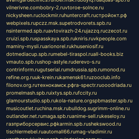
vilnerivne.com
bobry-2.ru
vtoroe-solnce.ru
nickysheen.ru
clockmir.ru
huntercraft.ru
стройокт.рф
webpixels.ru
pczz.msk.su
petrodvorets.spb.ru
nsintermed.spb.ru
avtovirazh-24.ru
jazzq.ru
czecot.ru
cruizi.spb.ru
spasskaya.spb.ru
kniris.ru
vkpeople.com
maminy-mysli.ru
arionorel.ru
khuseniosif.ru
dotmediacup.spb.ru
mebel-tiraspol.ru
all-books.biz
vmauto.spb.ru
shop-astyle.ru
derevo-s.ru
contrinform.ru
gutserial.ru
mdrussia.spb.ru
monod.ru
refine.org.ru
uk-krein.ru
kamensk61.ru
zooclub.info
filonov.org.ru
технокамск.рф
ra-spectr.ru
ooodriada.ru
promelmash.spb.ru
ixtys.spb.ru
fccity.ru
glamourstudio.spb.ru
kola-nature.org
spbmaster.spb.ru
musicoutlet.ru
china.msk.ru
bulldog.su
grimm-online.ru
outlander.net.ru
maga.spb.ru
anime-sell.ru
keseloy.ru
газприборсервис.рф
karmin.spb.ru
shekswood.ru
tischlermebel.ru
automall66.ru
mag-vladimir.ru