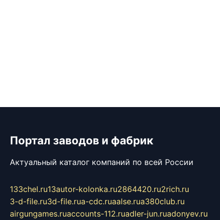
Портал заводов и фабрик
Актуальный каталог компаний по всей России
133chel.ru
13autor-kolonka.ru
2864420.ru
2rich.ru
3-d-file.ru
3d-file.ru
a-cdc.ru
aalse.ru
a380club.ru
airgungames.ru
accounts-112.ru
adler-jun.ru
adonyev.ru