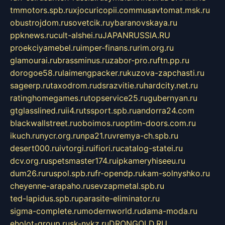
tmmotors.spb.ru
xjocuricopii.com
musavtomat.msk.ru
obustrojdom.ru
sovetcik.ru
ybaranovskaya.ru
ppknews.ru
cult-alshei.ru
JAPANRUSSIA.RU
proekciyamebel.ru
imper-finans.ru
rim.org.ru
glamourai.ru
brassminus.ru
zabor-pro.ru
ftn.pp.ru
dorogoe58.ru
laimengpacker.ru
kuzova-zapchasti.ru
sageerp.ru
taxodrom.ru
dsrazvitie.ru
hardcity.net.ru
ratinghomegames.ru
topservice25.ru
gubernyan.ru
gtglasslined.ru
ii4.ru
tssport.spb.ru
andorra24.com
blackwallstreet.ru
oboimos.ru
optim-doors.com.ru
ikuch.ru
nycr.org.ru
npa21.ru
vremya-ch.spb.ru
desert000.ru
ivtorgi.ru
ifiori.ru
catalog-statei.ru
dcv.org.ru
spetsmaster174.ru
ipkameryhiseeu.ru
dum26.ru
ruspol.spb.ru
fr-opendp.ru
kam-solnyshko.ru
cheyenne-arapaho.ru
sevzapmetal.spb.ru
ted-lapidus.spb.ru
parasite-eliminator.ru
sigma-complete.ru
modernworld.ru
dama-moda.ru
eholot-group.ru
sk-nvkz.ru
DRONGOLD.RU