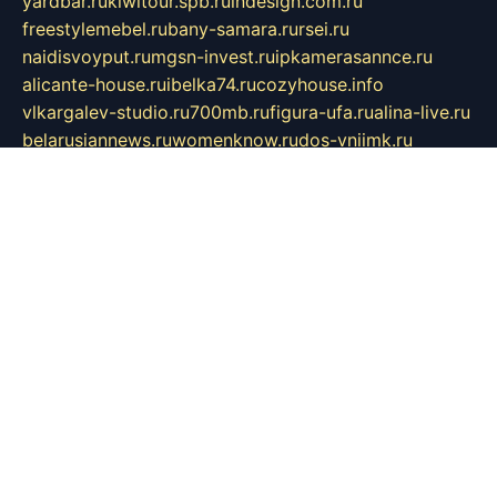
yardbar.ru
kiwitour.spb.ru
indesign.com.ru
freestylemebel.ru
bany-samara.ru
rsei.ru
naidisvoyput.ru
mgsn-invest.ru
ipkamerasannce.ru
alicante-house.ru
ibelka74.ru
cozyhouse.info
vlkargalev-studio.ru
700mb.ru
figura-ufa.ru
alina-live.ru
belarusiannews.ru
womenknow.ru
dos-vniimk.ru
sega.net.ru
dv.net.ru
phenomenonsofhistory.com
telesputnik.net.ru
wall.pp.ru
pylesosroidmi.ru
gtc-clan.ru
cligs.ru
bibikazap.ru
popova.org.ru
netwhistler.spb.ru
bellvil.ru
bonzon.ru
iss-vladik.ru
defiparis.net.ru
las-gryzas.ru
amku.ru
electednews.spb.ru
feather.org.ru
spar72.ru
tankiigri.ru
dominus.com.ru
ibtree.ru
sanykool.pp.ru
unixlib.org.ru
menatep.spb.ru
gartenterrassen.ru
printeka.ru
skvozilka.com.ru
parkovka-pub.ru
lovemobi.ru
art-ru.ru
emulatorz.com.ru
alucomp.com.ru
tatforum.com.ru
alternativa-profi.ru
dermakler.ru
artsurvey.ru
aredir.ru
khimspas.ru
centr-maxi.ru
2018r.ru