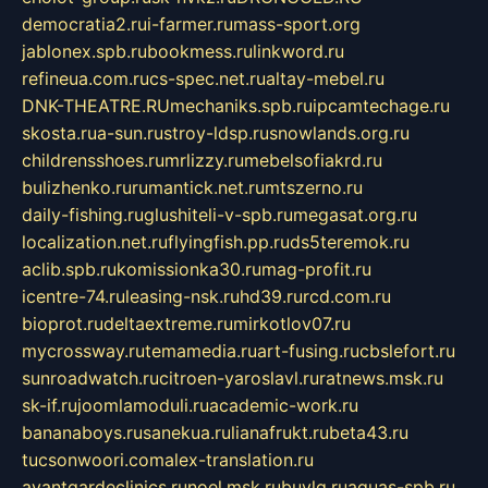
democratia2.ru
i-farmer.ru
mass-sport.org
jablonex.spb.ru
bookmess.ru
linkword.ru
refineua.com.ru
cs-spec.net.ru
altay-mebel.ru
DNK-THEATRE.RU
mechaniks.spb.ru
ipcamtechage.ru
skosta.ru
a-sun.ru
stroy-ldsp.ru
snowlands.org.ru
childrensshoes.ru
mrlizzy.ru
mebelsofiakrd.ru
bulizhenko.ru
rumantick.net.ru
mtszerno.ru
daily-fishing.ru
glushiteli-v-spb.ru
megasat.org.ru
localization.net.ru
flyingfish.pp.ru
ds5teremok.ru
aclib.spb.ru
komissionka30.ru
mag-profit.ru
icentre-74.ru
leasing-nsk.ru
hd39.ru
rcd.com.ru
bioprot.ru
deltaextreme.ru
mirkotlov07.ru
mycrossway.ru
temamedia.ru
art-fusing.ru
cbslefort.ru
sunroadwatch.ru
citroen-yaroslavl.ru
ratnews.msk.ru
sk-if.ru
joomlamoduli.ru
academic-work.ru
bananaboys.ru
sanekua.ru
lianafrukt.ru
beta43.ru
tucsonwoori.com
alex-translation.ru
avantgardeclinics.ru
noel.msk.ru
buylq.ru
aquas-spb.ru