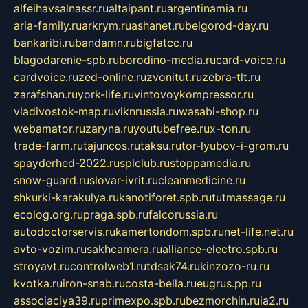
alfeihavsalnassr.ru
altaipant.ru
argentinamia.ru
aria-family.ru
arkrym.ru
ashanet.ru
belgorod-day.ru
bankaribi.ru
bandamn.ru
bigfatcc.ru
blagodarenie-spb.ru
borodino-media.ru
card-voice.ru
cardvoice.ru
zed-online.ru
zvonitut.ru
zebra-tlt.ru
zarafshan.ru
york-life.ru
vintovoykompressor.ru
vladivostok-map.ru
vlknrussia.ru
wasabi-shop.ru
webamator.ru
zaryna.ru
youtubefree.ru
x-ton.ru
trade-farm.ru
tajuncos.ru
taksu.ru
tor-lyubov-i-grom.ru
spayderhed-2022.ru
splclub.ru
stoppamedia.ru
snow-guard.ru
slovar-ivrit.ru
cleanmedicine.ru
shkurki-karakulya.ru
kanotiforet.spb.ru
tutmassage.ru
ecolog.org.ru
praga.spb.ru
falcorussia.ru
autodoctorservis.ru
kamertondom.spb.ru
net-life.net.ru
avto-vozim.ru
sakhcamera.ru
alliance-electro.spb.ru
stroyavt.ru
controlweb1.ru
tdsak74.ru
kinzozo-ru.ru
kvotka.ru
iron-snab.ru
costa-bella.ru
eugrus.pp.ru
associaciya39.ru
primexpo.spb.ru
bezmorchin.ru
ia2.ru