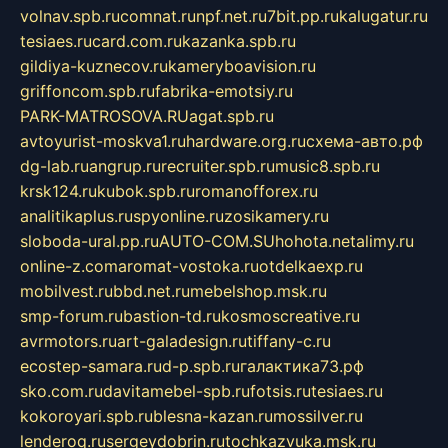
volnav.spb.ru
comnat.ru
npf.net.ru
7bit.pp.ru
kalugatur.ru
tesiaes.ru
card.com.ru
kazanka.spb.ru
gildiya-kuznecov.ru
kameryboavision.ru
griffoncom.spb.ru
fabrika-emotsiy.ru
PARK-MATROSOVA.RU
agat.spb.ru
avtoyurist-moskva1.ru
hardware.org.ru
схема-авто.рф
dg-lab.ru
angrup.ru
recruiter.spb.ru
music8.spb.ru
krsk124.ru
kubok.spb.ru
romanofforex.ru
analitikaplus.ru
spyonline.ru
zosikamery.ru
sloboda-ural.pp.ru
AUTO-COM.SU
hohota.net
alimy.ru
online-z.com
aromat-vostoka.ru
otdelkaexp.ru
mobilvest.ru
bbd.net.ru
mebelshop.msk.ru
smp-forum.ru
bastion-td.ru
kosmoscreative.ru
avrmotors.ru
art-galadesign.ru
tiffany-c.ru
ecostep-samara.ru
d-p.spb.ru
галактика73.рф
sko.com.ru
davitamebel-spb.ru
fotsis.ru
tesiaes.ru
kokoroyari.spb.ru
blesna-kazan.ru
mossilver.ru
lenderoq.ru
sergeydobrin.ru
tochkazvuka.msk.ru