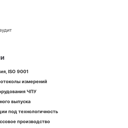
аудит
ми
ия, ISO 9001
ротоколы измерений
орудования ЧПУ
ного выпуска
ции под технологичность
ассовое производство