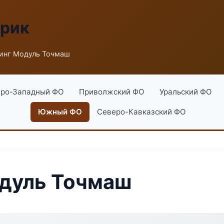
брик
инг Модуль Точмаш
ро-Западный ФО
Приволжский ФО
Уральский ФО
Южный ФО
Северо-Кавказский ФО
дуль Точмаш