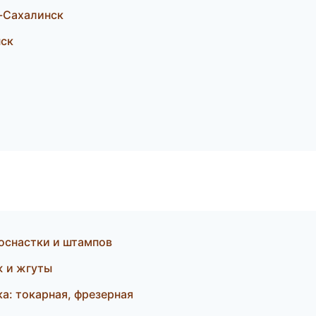
-Сахалинск
ск
оснастки и штампов
ж и жгуты
а: токарная, фрезерная