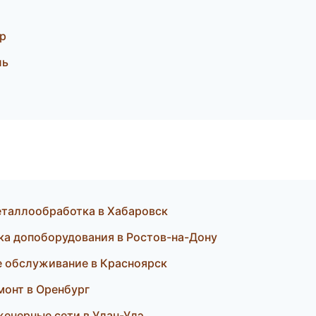
р
ль
еталлообработка в Хабаровск
ка допоборудования в Ростов-на-Дону
е обслуживание в Красноярск
монт в Оренбург
енерные сети в Улан-Удэ