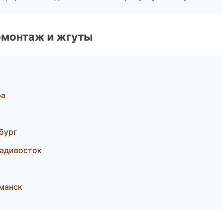
омонтаж и жгуты
ра
бург
ладивосток
манск