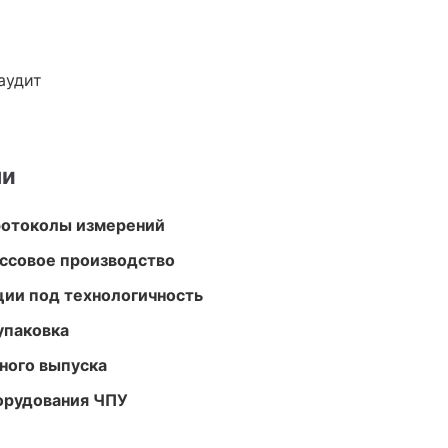
аудит
ми
ротоколы измерений
ассовое производство
ции под технологичность
упаковка
ного выпуска
орудования ЧПУ