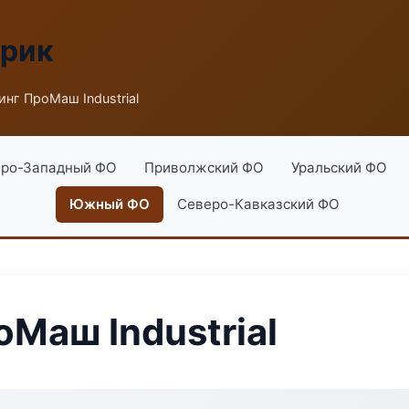
брик
нг ПроМаш Industrial
ро-Западный ФО
Приволжский ФО
Уральский ФО
Южный ФО
Северо-Кавказский ФО
Маш Industrial