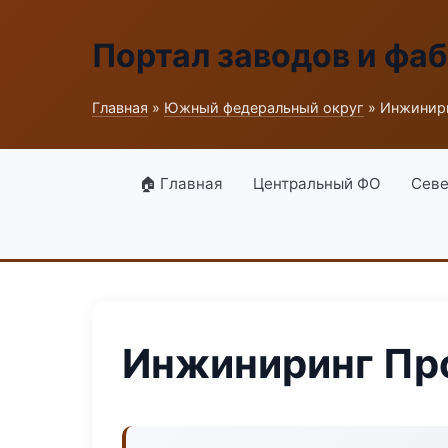
Портал заводов и фа
Главная
»
Южный федеральный округ
» Инжинири
🏠 Главная
Центральный ФО
Севе
Инжиниринг Про