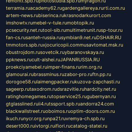
remontt.spb.ru
photostudia.spb.ru
myragon.ru
terramia.ru
academy62.ru
gardengallereya.ru
rti.com.ru
artem-news.ru
biserinca.ru
krasnodarkurort.com
imshowtv.ru
mebel-v-tule.ru
mobtopik.ru
pcsecurity.net.ru
tool-sib.ru
multimetrunit.ru
sp-tour.ru
fan-cs.ru
santeh-russia.ru
symbian9.net.ru
DSHAIR.RU
tmmotors.spb.ru
xjocuricopii.com
musavtomat.msk.ru
obustrojdom.ru
sovetcik.ru
ybaranovskaya.ru
ppknews.ru
cult-alshei.ru
JAPANRUSSIA.RU
proekciyamebel.ru
imper-finans.ru
rim.org.ru
glamourai.ru
brassminus.ru
zabor-pro.ru
ftn.pp.ru
dorogoe58.ru
laimengpacker.ru
kuzova-zapchasti.ru
sageerp.ru
taxodrom.ru
dsrazvitie.ru
hardcity.net.ru
ratinghomegames.ru
topservice25.ru
gubernyan.ru
gtglasslined.ru
ii4.ru
tssport.spb.ru
andorra24.com
blackwallstreet.ru
oboimos.ru
optim-doors.com.ru
ikuch.ru
nycr.org.ru
npa21.ru
vremya-ch.spb.ru
desert000.ru
ivtorgi.ru
ifiori.ru
catalog-statei.ru