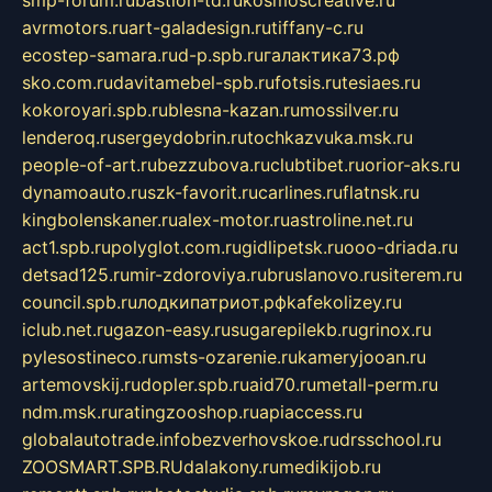
smp-forum.ru
bastion-td.ru
kosmoscreative.ru
avrmotors.ru
art-galadesign.ru
tiffany-c.ru
ecostep-samara.ru
d-p.spb.ru
галактика73.рф
sko.com.ru
davitamebel-spb.ru
fotsis.ru
tesiaes.ru
kokoroyari.spb.ru
blesna-kazan.ru
mossilver.ru
lenderoq.ru
sergeydobrin.ru
tochkazvuka.msk.ru
people-of-art.ru
bezzubova.ru
clubtibet.ru
orior-aks.ru
dynamoauto.ru
szk-favorit.ru
carlines.ru
flatnsk.ru
kingbolenskaner.ru
alex-motor.ru
astroline.net.ru
act1.spb.ru
polyglot.com.ru
gidlipetsk.ru
ooo-driada.ru
detsad125.ru
mir-zdoroviya.ru
bruslanovo.ru
siterem.ru
council.spb.ru
лодкипатриот.рф
kafekolizey.ru
iclub.net.ru
gazon-easy.ru
sugarepilekb.ru
grinox.ru
pylesostineco.ru
msts-ozarenie.ru
kameryjooan.ru
artemovskij.ru
dopler.spb.ru
aid70.ru
metall-perm.ru
ndm.msk.ru
ratingzooshop.ru
apiaccess.ru
globalautotrade.info
bezverhovskoe.ru
drsschool.ru
ZOOSMART.SPB.RU
dalakony.ru
medikijob.ru