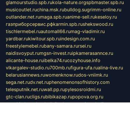
glamourstudio.spb.ru
kola-nature.org
spbmaster.spb.ru
musicoutlet.ru
china.msk.ru
bulldog.su
grimm-online.ru
outlander.net.ru
maga.spb.ru
anime-sell.ru
keseloy.ru
газприборсервис.рф
karmin.spb.ru
shekswood.ru
tischlermebel.ru
automall66.ru
mag-vladimir.ru
yardbar.ru
kiwitour.spb.ru
indesign.com.ru
freestylemebel.ru
bany-samara.ru
rsei.ru
naidisvoyput.ru
mgsn-invest.ru
ipkamerasannce.ru
alicante-house.ru
ibelka74.ru
cozyhouse.info
vlkargalev-studio.ru
700mb.ru
figura-ufa.ru
alina-live.ru
belarusiannews.ru
womenknow.ru
dos-vniimk.ru
sega.net.ru
dv.net.ru
phenomenonsofhistory.com
telesputnik.net.ru
wall.pp.ru
pylesosroidmi.ru
gtc-clan.ru
cligs.ru
bibikazap.ru
popova.org.ru
netwhistler.spb.ru
bellvil.ru
bonzon.ru
iss-vladik.ru
defiparis.net.ru
las-gryzas.ru
amku.ru
electednews.spb.ru
feather.org.ru
spar72.ru
tankiigri.ru
dominus.com.ru
ibtree.ru
sanykool.pp.ru
unixlib.org.ru