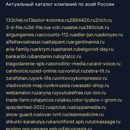
Актуальный каталог компаний по всей России
133chel.ru
13autor-kolonka.ru
2864420.ru
2rich.ru
3-d-file.ru
3d-file.ru
a-cdc.ru
aalse.ru
a380club.ru
airgungames.ru
accounts-112.ru
adler-jun.ru
adonyev.ru
alfeihavsalnassr.ru
altaipant.ru
argentinamia.ru
aria-family.ru
arkrym.ru
ashanet.ru
belgorod-day.ru
bankaribi.ru
bandamn.ru
bigfatcc.ru
blagodarenie-spb.ru
borodino-media.ru
card-voice.ru
cardvoice.ru
zed-online.ru
zvonitut.ru
zebra-tlt.ru
zarafshan.ru
york-life.ru
vintovoykompressor.ru
vladivostok-map.ru
vlknrussia.ru
wasabi-shop.ru
webamator.ru
zaryna.ru
youtubefree.ru
x-ton.ru
trade-farm.ru
tajuncos.ru
taksu.ru
tor-lyubov-i-grom.ru
spayderhed-2022.ru
splclub.ru
stoppamedia.ru
snow-guard.ru
slovar-ivrit.ru
cleanmedicine.ru
shkurki-karakulya.ru
kanotiforet.spb.ru
tutmassage.ru
ecolog.org.ru
praga.spb.ru
falcorussia.ru