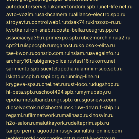
autodoctorservis.ru
kamertondom.spb.ru
net-life.net.ru
avto-vozim.ru
sakhcamera.ru
alliance-electro.spb.ru
stroyavt.ru
controlweb1.ru
tdsak74.ru
kinzozo-ru.ru
kvotka.ru
iron-snab.ru
costa-bella.ru
eugrus.pp.ru
associaciya39.ru
primexpo.spb.ru
bezmorchin.ru
ia2.ru
cpt21.ru
ispecspb.ru
regahost.ru
kolosok-elita.ru
tae-kwon.ru
consrio.com.ru
insiam.ru
avegainfo.ru
archery161.ru
bigencyclica.ru
vlast16.ru
korru.net
sarmiento.spb.su
extelopedia.ru
lammin-suo.spb.ru
iskatour.spb.ru
snpi.org.ru
running-line.ru
krygeva-spa.ru
chel.net.ru
rust-loco.ru
dugshop.ru
hl-beta.spb.ru
school494.spb.ru
mymubaby.ru
epoha-metalband.ru
ngr.spb.ru
rusgosnews.com
dieselvostok.ru
24hostel.msk.ru
w-dev.ru
f-ship.ru
regsmi.ru
filmnetwork.ru
malinasp.ru
kinosvin.ru
h2o-salon.ru
malutkayork.ru
deltaprim.spb.ru
tango-perm.ru
gooddir.ru
sgv.su
multiki-online.com
webkrasotki.com
cherinvest.ru
detskiy-ostrov.ru