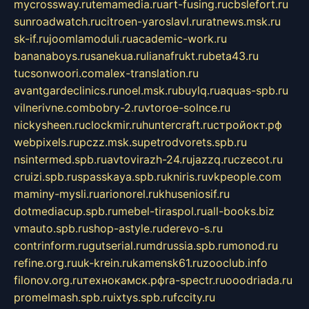
mycrossway.ru
temamedia.ru
art-fusing.ru
cbslefort.ru
sunroadwatch.ru
citroen-yaroslavl.ru
ratnews.msk.ru
sk-if.ru
joomlamoduli.ru
academic-work.ru
bananaboys.ru
sanekua.ru
lianafrukt.ru
beta43.ru
tucsonwoori.com
alex-translation.ru
avantgardeclinics.ru
noel.msk.ru
buylq.ru
aquas-spb.ru
vilnerivne.com
bobry-2.ru
vtoroe-solnce.ru
nickysheen.ru
clockmir.ru
huntercraft.ru
стройокт.рф
webpixels.ru
pczz.msk.su
petrodvorets.spb.ru
nsintermed.spb.ru
avtovirazh-24.ru
jazzq.ru
czecot.ru
cruizi.spb.ru
spasskaya.spb.ru
kniris.ru
vkpeople.com
maminy-mysli.ru
arionorel.ru
khuseniosif.ru
dotmediacup.spb.ru
mebel-tiraspol.ru
all-books.biz
vmauto.spb.ru
shop-astyle.ru
derevo-s.ru
contrinform.ru
gutserial.ru
mdrussia.spb.ru
monod.ru
refine.org.ru
uk-krein.ru
kamensk61.ru
zooclub.info
filonov.org.ru
технокамск.рф
ra-spectr.ru
ooodriada.ru
promelmash.spb.ru
ixtys.spb.ru
fccity.ru