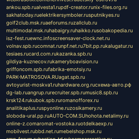
ankou.spb.ru
alvesta1.ru
pdf-creator.ru
nix-files.org.ru
sakhatoday.ru
elektrikersymboler.ru
sputnikyes.ru
golf2club.msk.ru
aeforums.ru
zallclub.ru
multimodal.msk.ru
habaigry.ru
haikko.ru
sobakopedia.ru
isz-fest.ru
ewnc.info
screensaver-clock.net.ru
volnav.spb.ru
comnat.ru
npf.net.ru
7bit.pp.ru
kalugatur.ru
tesiaes.ru
card.com.ru
kazanka.spb.ru
gildiya-kuznecov.ru
kameryboavision.ru
griffoncom.spb.ru
fabrika-emotsiy.ru
PARK-MATROSOVA.RU
agat.spb.ru
avtoyurist-moskva1.ru
hardware.org.ru
схема-авто.рф
dg-lab.ru
angrup.ru
recruiter.spb.ru
music8.spb.ru
krsk124.ru
kubok.spb.ru
romanofforex.ru
analitikaplus.ru
spyonline.ru
zosikamery.ru
sloboda-ural.pp.ru
AUTO-COM.SU
hohota.net
alimy.ru
online-z.com
aromat-vostoka.ru
otdelkaexp.ru
mobilvest.ru
bbd.net.ru
mebelshop.msk.ru