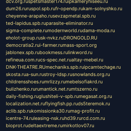
dcv.org.ru
spetsmaster174.ru
ipkameryhiseeu.ru
dum26.ru
ruspol.spb.ru
fr-opendp.ru
kam-solnyshko.ru
cheyenne-arapaho.ru
sevzapmetal.spb.ru
ted-lapidus.spb.ru
parasite-eliminator.ru
sigma-complete.ru
modernworld.ru
dama-moda.ru
eholot-group.ru
sk-nvkz.ru
DRONGOLD.RU
democratia2.ru
i-farmer.ru
mass-sport.org
jablonex.spb.ru
bookmess.ru
linkword.ru
refineua.com.ru
cs-spec.net.ru
altay-mebel.ru
DNK-THEATRE.RU
mechaniks.spb.ru
ipcamtechage.ru
skosta.ru
a-sun.ru
stroy-ldsp.ru
snowlands.org.ru
childrensshoes.ru
mrlizzy.ru
mebelsofiakrd.ru
bulizhenko.ru
rumantick.net.ru
mtszerno.ru
daily-fishing.ru
glushiteli-v-spb.ru
megasat.org.ru
localization.net.ru
flyingfish.pp.ru
ds5teremok.ru
aclib.spb.ru
komissionka30.ru
mag-profit.ru
icentre-74.ru
leasing-nsk.ru
hd39.ru
rcd.com.ru
bioprot.ru
deltaextreme.ru
mirkotlov07.ru