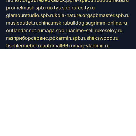
promelmash.spb.ru
ixtys.spb.ru
fccity.ru
glamourstudio.spb.ru
kola-nature.org
spbmaster.spb.ru
musicoutlet.ru
china.msk.ru
bulldog.su
grimm-online.ru
outlander.net.ru
maga.spb.ru
anime-sell.ru
keseloy.ru
газприборсервис.рф
karmin.spb.ru
shekswood.ru
tischlermebel.ru
automall66.ru
mag-vladimir.ru
yardbar.ru
kiwitour.spb.ru
indesign.com.ru
freestylemebel.ru
bany-samara.ru
rsei.ru
naidisvoyput.ru
mgsn-invest.ru
ipkamerasannce.ru
alicante-house.ru
ibelka74.ru
cozyhouse.info
vlkargalev-studio.ru
700mb.ru
figura-ufa.ru
alina-live.ru
belarusiannews.ru
womenknow.ru
dos-vniimk.ru
sega.net.ru
dv.net.ru
phenomenonsofhistory.com
telesputnik.net.ru
wall.pp.ru
pylesosroidmi.ru
gtc-clan.ru
cligs.ru
bibikazap.ru
popova.org.ru
netwhistler.spb.ru
bellvil.ru
bonzon.ru
iss-vladik.ru
defiparis.net.ru
las-gryzas.ru
amku.ru