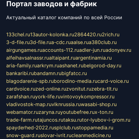
Портал заводов и фабрик
Актуальный каталог компаний по всей России
133chel.ru
13autor-kolonka.ru
2864420.ru
2rich.ru
3-d-file.ru
3d-file.ru
a-cdc.ru
aalse.ru
a380club.ru
airgungames.ru
accounts-112.ru
adler-jun.ru
adonyev.ru
alfeihavsalnassr.ru
altaipant.ru
argentinamia.ru
aria-family.ru
arkrym.ru
ashanet.ru
belgorod-day.ru
bankaribi.ru
bandamn.ru
bigfatcc.ru
blagodarenie-spb.ru
borodino-media.ru
card-voice.ru
cardvoice.ru
zed-online.ru
zvonitut.ru
zebra-tlt.ru
zarafshan.ru
york-life.ru
vintovoykompressor.ru
vladivostok-map.ru
vlknrussia.ru
wasabi-shop.ru
webamator.ru
zaryna.ru
youtubefree.ru
x-ton.ru
trade-farm.ru
tajuncos.ru
taksu.ru
tor-lyubov-i-grom.ru
spayderhed-2022.ru
splclub.ru
stoppamedia.ru
snow-guard.ru
slovar-ivrit.ru
cleanmedicine.ru