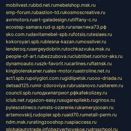
mobilvest.ru
bbd.net.ru
mebelshop.msk.ru
smp-forum.ru
bastion-td.ru
kosmoscreative.ru
avrmotors.ru
art-galadesign.ru
tiffany-c.ru
ecostep-samara.ru
d-p.spb.ru
галактика73.рф
sko.com.ru
davitamebel-spb.ru
fotsis.ru
tesiaes.ru
kokoroyari.spb.ru
blesna-kazan.ru
mossilver.ru
lenderoq.ru
sergeydobrin.ru
tochkazvuka.msk.ru
people-of-art.ru
bezzubova.ru
clubtibet.ru
orior-aks.ru
dynamoauto.ru
szk-favorit.ru
carlines.ru
flatnsk.ru
kingbolenskaner.ru
alex-motor.ru
astroline.net.ru
act1.spb.ru
polyglot.com.ru
gidlipetsk.ru
ooo-driada.ru
detsad125.ru
mir-zdoroviya.ru
bruslanovo.ru
siterem.ru
council.spb.ru
лодкипатриот.рф
kafekolizey.ru
iclub.net.ru
gazon-easy.ru
sugarepilekb.ru
grinox.ru
pylesostineco.ru
msts-ozarenie.ru
kameryjooan.ru
artemovskij.ru
dopler.spb.ru
aid70.ru
metall-perm.ru
ndm.msk.ru
ratingzooshop.ru
apiaccess.ru
globalautotrade.info
bezverhovskoe.ru
drsschool.ru