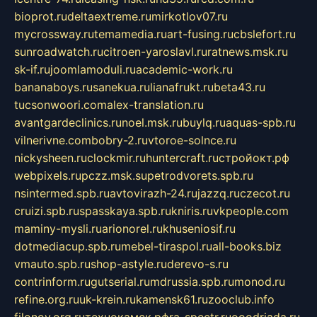
bioprot.ru
deltaextreme.ru
mirkotlov07.ru
mycrossway.ru
temamedia.ru
art-fusing.ru
cbslefort.ru
sunroadwatch.ru
citroen-yaroslavl.ru
ratnews.msk.ru
sk-if.ru
joomlamoduli.ru
academic-work.ru
bananaboys.ru
sanekua.ru
lianafrukt.ru
beta43.ru
tucsonwoori.com
alex-translation.ru
avantgardeclinics.ru
noel.msk.ru
buylq.ru
aquas-spb.ru
vilnerivne.com
bobry-2.ru
vtoroe-solnce.ru
nickysheen.ru
clockmir.ru
huntercraft.ru
стройокт.рф
webpixels.ru
pczz.msk.su
petrodvorets.spb.ru
nsintermed.spb.ru
avtovirazh-24.ru
jazzq.ru
czecot.ru
cruizi.spb.ru
spasskaya.spb.ru
kniris.ru
vkpeople.com
maminy-mysli.ru
arionorel.ru
khuseniosif.ru
dotmediacup.spb.ru
mebel-tiraspol.ru
all-books.biz
vmauto.spb.ru
shop-astyle.ru
derevo-s.ru
contrinform.ru
gutserial.ru
mdrussia.spb.ru
monod.ru
refine.org.ru
uk-krein.ru
kamensk61.ru
zooclub.info
filonov.org.ru
технокамск.рф
ra-spectr.ru
ooodriada.ru