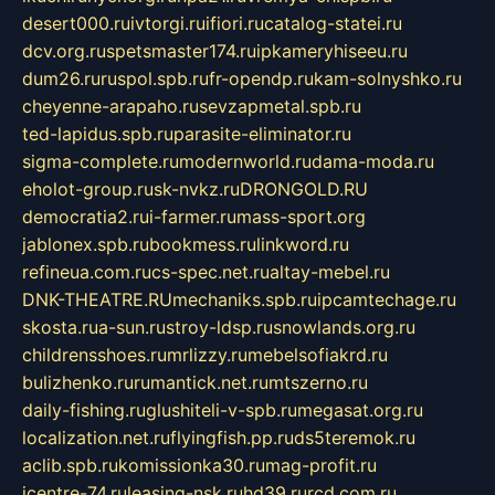
desert000.ru
ivtorgi.ru
ifiori.ru
catalog-statei.ru
dcv.org.ru
spetsmaster174.ru
ipkameryhiseeu.ru
dum26.ru
ruspol.spb.ru
fr-opendp.ru
kam-solnyshko.ru
cheyenne-arapaho.ru
sevzapmetal.spb.ru
ted-lapidus.spb.ru
parasite-eliminator.ru
sigma-complete.ru
modernworld.ru
dama-moda.ru
eholot-group.ru
sk-nvkz.ru
DRONGOLD.RU
democratia2.ru
i-farmer.ru
mass-sport.org
jablonex.spb.ru
bookmess.ru
linkword.ru
refineua.com.ru
cs-spec.net.ru
altay-mebel.ru
DNK-THEATRE.RU
mechaniks.spb.ru
ipcamtechage.ru
skosta.ru
a-sun.ru
stroy-ldsp.ru
snowlands.org.ru
childrensshoes.ru
mrlizzy.ru
mebelsofiakrd.ru
bulizhenko.ru
rumantick.net.ru
mtszerno.ru
daily-fishing.ru
glushiteli-v-spb.ru
megasat.org.ru
localization.net.ru
flyingfish.pp.ru
ds5teremok.ru
aclib.spb.ru
komissionka30.ru
mag-profit.ru
icentre-74.ru
leasing-nsk.ru
hd39.ru
rcd.com.ru