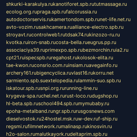
shkurki-karakulya.ru
kanotiforet.spb.ru
tutmassage.ru
ecolog.org.ru
praga.spb.ru
falcorussia.ru
autodoctorservis.ru
kamertondom.spb.ru
net-life.net.ru
avto-vozim.ru
sakhcamera.ru
alliance-electro.spb.ru
stroyavt.ru
controlweb1.ru
tdsak74.ru
kinzozo-ru.ru
kvotka.ru
iron-snab.ru
costa-bella.ru
eugrus.pp.ru
associaciya39.ru
primexpo.spb.ru
bezmorchin.ru
ia2.ru
cpt21.ru
ispecspb.ru
regahost.ru
kolosok-elita.ru
tae-kwon.ru
consrio.com.ru
insiam.ru
avegainfo.ru
archery161.ru
bigencyclica.ru
vlast16.ru
korru.net
sarmiento.spb.su
extelopedia.ru
lammin-suo.spb.ru
iskatour.spb.ru
snpi.org.ru
running-line.ru
krygeva-spa.ru
chel.net.ru
rust-loco.ru
dugshop.ru
hl-beta.spb.ru
school494.spb.ru
mymubaby.ru
epoha-metalband.ru
ngr.spb.ru
rusgosnews.com
dieselvostok.ru
24hostel.msk.ru
w-dev.ru
f-ship.ru
regsmi.ru
filmnetwork.ru
malinasp.ru
kinosvin.ru
h2o-salon.ru
malutkayork.ru
deltaprim.spb.ru