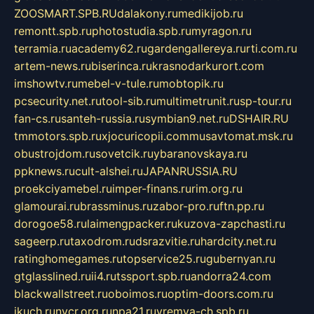
ZOOSMART.SPB.RU
dalakony.ru
medikijob.ru
remontt.spb.ru
photostudia.spb.ru
myragon.ru
terramia.ru
academy62.ru
gardengallereya.ru
rti.com.ru
artem-news.ru
biserinca.ru
krasnodarkurort.com
imshowtv.ru
mebel-v-tule.ru
mobtopik.ru
pcsecurity.net.ru
tool-sib.ru
multimetrunit.ru
sp-tour.ru
fan-cs.ru
santeh-russia.ru
symbian9.net.ru
DSHAIR.RU
tmmotors.spb.ru
xjocuricopii.com
musavtomat.msk.ru
obustrojdom.ru
sovetcik.ru
ybaranovskaya.ru
ppknews.ru
cult-alshei.ru
JAPANRUSSIA.RU
proekciyamebel.ru
imper-finans.ru
rim.org.ru
glamourai.ru
brassminus.ru
zabor-pro.ru
ftn.pp.ru
dorogoe58.ru
laimengpacker.ru
kuzova-zapchasti.ru
sageerp.ru
taxodrom.ru
dsrazvitie.ru
hardcity.net.ru
ratinghomegames.ru
topservice25.ru
gubernyan.ru
gtglasslined.ru
ii4.ru
tssport.spb.ru
andorra24.com
blackwallstreet.ru
oboimos.ru
optim-doors.com.ru
ikuch.ru
nycr.org.ru
npa21.ru
vremya-ch.spb.ru