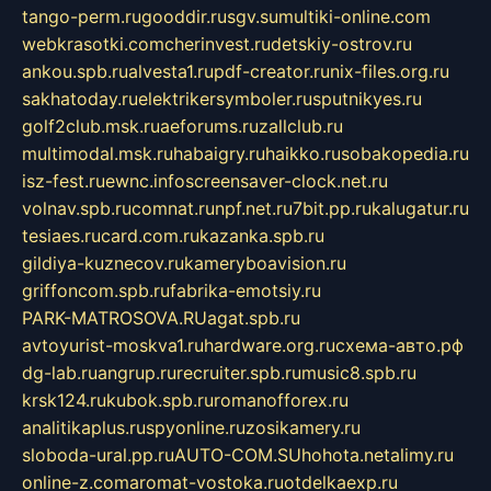
tango-perm.ru
gooddir.ru
sgv.su
multiki-online.com
webkrasotki.com
cherinvest.ru
detskiy-ostrov.ru
ankou.spb.ru
alvesta1.ru
pdf-creator.ru
nix-files.org.ru
sakhatoday.ru
elektrikersymboler.ru
sputnikyes.ru
golf2club.msk.ru
aeforums.ru
zallclub.ru
multimodal.msk.ru
habaigry.ru
haikko.ru
sobakopedia.ru
isz-fest.ru
ewnc.info
screensaver-clock.net.ru
volnav.spb.ru
comnat.ru
npf.net.ru
7bit.pp.ru
kalugatur.ru
tesiaes.ru
card.com.ru
kazanka.spb.ru
gildiya-kuznecov.ru
kameryboavision.ru
griffoncom.spb.ru
fabrika-emotsiy.ru
PARK-MATROSOVA.RU
agat.spb.ru
avtoyurist-moskva1.ru
hardware.org.ru
схема-авто.рф
dg-lab.ru
angrup.ru
recruiter.spb.ru
music8.spb.ru
krsk124.ru
kubok.spb.ru
romanofforex.ru
analitikaplus.ru
spyonline.ru
zosikamery.ru
sloboda-ural.pp.ru
AUTO-COM.SU
hohota.net
alimy.ru
online-z.com
aromat-vostoka.ru
otdelkaexp.ru