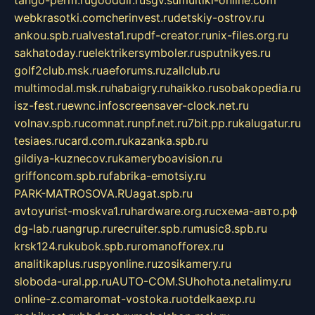
webkrasotki.com
cherinvest.ru
detskiy-ostrov.ru
ankou.spb.ru
alvesta1.ru
pdf-creator.ru
nix-files.org.ru
sakhatoday.ru
elektrikersymboler.ru
sputnikyes.ru
golf2club.msk.ru
aeforums.ru
zallclub.ru
multimodal.msk.ru
habaigry.ru
haikko.ru
sobakopedia.ru
isz-fest.ru
ewnc.info
screensaver-clock.net.ru
volnav.spb.ru
comnat.ru
npf.net.ru
7bit.pp.ru
kalugatur.ru
tesiaes.ru
card.com.ru
kazanka.spb.ru
gildiya-kuznecov.ru
kameryboavision.ru
griffoncom.spb.ru
fabrika-emotsiy.ru
PARK-MATROSOVA.RU
agat.spb.ru
avtoyurist-moskva1.ru
hardware.org.ru
схема-авто.рф
dg-lab.ru
angrup.ru
recruiter.spb.ru
music8.spb.ru
krsk124.ru
kubok.spb.ru
romanofforex.ru
analitikaplus.ru
spyonline.ru
zosikamery.ru
sloboda-ural.pp.ru
AUTO-COM.SU
hohota.net
alimy.ru
online-z.com
aromat-vostoka.ru
otdelkaexp.ru