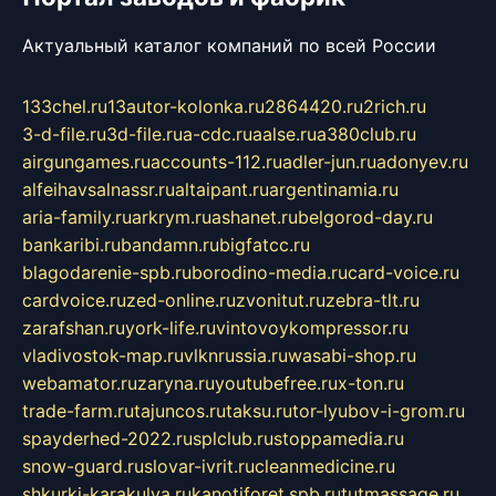
Актуальный каталог компаний по всей России
133chel.ru
13autor-kolonka.ru
2864420.ru
2rich.ru
3-d-file.ru
3d-file.ru
a-cdc.ru
aalse.ru
a380club.ru
airgungames.ru
accounts-112.ru
adler-jun.ru
adonyev.ru
alfeihavsalnassr.ru
altaipant.ru
argentinamia.ru
aria-family.ru
arkrym.ru
ashanet.ru
belgorod-day.ru
bankaribi.ru
bandamn.ru
bigfatcc.ru
blagodarenie-spb.ru
borodino-media.ru
card-voice.ru
cardvoice.ru
zed-online.ru
zvonitut.ru
zebra-tlt.ru
zarafshan.ru
york-life.ru
vintovoykompressor.ru
vladivostok-map.ru
vlknrussia.ru
wasabi-shop.ru
webamator.ru
zaryna.ru
youtubefree.ru
x-ton.ru
trade-farm.ru
tajuncos.ru
taksu.ru
tor-lyubov-i-grom.ru
spayderhed-2022.ru
splclub.ru
stoppamedia.ru
snow-guard.ru
slovar-ivrit.ru
cleanmedicine.ru
shkurki-karakulya.ru
kanotiforet.spb.ru
tutmassage.ru