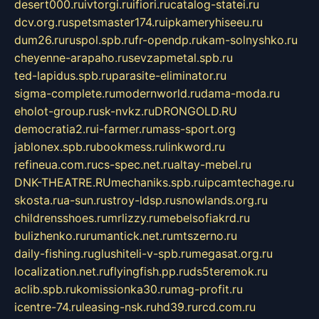
desert000.ru
ivtorgi.ru
ifiori.ru
catalog-statei.ru
dcv.org.ru
spetsmaster174.ru
ipkameryhiseeu.ru
dum26.ru
ruspol.spb.ru
fr-opendp.ru
kam-solnyshko.ru
cheyenne-arapaho.ru
sevzapmetal.spb.ru
ted-lapidus.spb.ru
parasite-eliminator.ru
sigma-complete.ru
modernworld.ru
dama-moda.ru
eholot-group.ru
sk-nvkz.ru
DRONGOLD.RU
democratia2.ru
i-farmer.ru
mass-sport.org
jablonex.spb.ru
bookmess.ru
linkword.ru
refineua.com.ru
cs-spec.net.ru
altay-mebel.ru
DNK-THEATRE.RU
mechaniks.spb.ru
ipcamtechage.ru
skosta.ru
a-sun.ru
stroy-ldsp.ru
snowlands.org.ru
childrensshoes.ru
mrlizzy.ru
mebelsofiakrd.ru
bulizhenko.ru
rumantick.net.ru
mtszerno.ru
daily-fishing.ru
glushiteli-v-spb.ru
megasat.org.ru
localization.net.ru
flyingfish.pp.ru
ds5teremok.ru
aclib.spb.ru
komissionka30.ru
mag-profit.ru
icentre-74.ru
leasing-nsk.ru
hd39.ru
rcd.com.ru