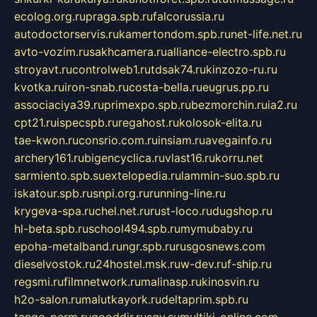
ecolog.org.ru
praga.spb.ru
falcorussia.ru
autodoctorservis.ru
kamertondom.spb.ru
net-life.net.ru
avto-vozim.ru
sakhcamera.ru
alliance-electro.spb.ru
stroyavt.ru
controlweb1.ru
tdsak74.ru
kinzozo-ru.ru
kvotka.ru
iron-snab.ru
costa-bella.ru
eugrus.pp.ru
associaciya39.ru
primexpo.spb.ru
bezmorchin.ru
ia2.ru
cpt21.ru
ispecspb.ru
regahost.ru
kolosok-elita.ru
tae-kwon.ru
consrio.com.ru
insiam.ru
avegainfo.ru
archery161.ru
bigencyclica.ru
vlast16.ru
korru.net
sarmiento.spb.su
extelopedia.ru
lammin-suo.spb.ru
iskatour.spb.ru
snpi.org.ru
running-line.ru
krygeva-spa.ru
chel.net.ru
rust-loco.ru
dugshop.ru
hl-beta.spb.ru
school494.spb.ru
mymubaby.ru
epoha-metalband.ru
ngr.spb.ru
rusgosnews.com
dieselvostok.ru
24hostel.msk.ru
w-dev.ru
f-ship.ru
regsmi.ru
filmnetwork.ru
malinasp.ru
kinosvin.ru
h2o-salon.ru
malutkayork.ru
deltaprim.spb.ru
tango-perm.ru
gooddir.ru
sgv.su
multiki-online.com