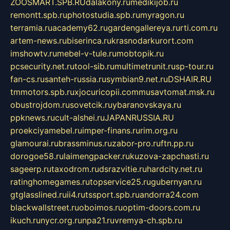
ZOOSMART.SPB.RU
dalakony.ru
medikijob.ru
remontt.spb.ru
photostudia.spb.ru
myragon.ru
terramia.ru
academy62.ru
gardengallereya.ru
rti.com.ru
artem-news.ru
biserinca.ru
krasnodarkurort.com
imshowtv.ru
mebel-v-tule.ru
mobtopik.ru
pcsecurity.net.ru
tool-sib.ru
multimetrunit.ru
sp-tour.ru
fan-cs.ru
santeh-russia.ru
symbian9.net.ru
DSHAIR.RU
tmmotors.spb.ru
xjocuricopii.com
musavtomat.msk.ru
obustrojdom.ru
sovetcik.ru
ybaranovskaya.ru
ppknews.ru
cult-alshei.ru
JAPANRUSSIA.RU
proekciyamebel.ru
imper-finans.ru
rim.org.ru
glamourai.ru
brassminus.ru
zabor-pro.ru
ftn.pp.ru
dorogoe58.ru
laimengpacker.ru
kuzova-zapchasti.ru
sageerp.ru
taxodrom.ru
dsrazvitie.ru
hardcity.net.ru
ratinghomegames.ru
topservice25.ru
gubernyan.ru
gtglasslined.ru
ii4.ru
tssport.spb.ru
andorra24.com
blackwallstreet.ru
oboimos.ru
optim-doors.com.ru
ikuch.ru
nycr.org.ru
npa21.ru
vremya-ch.spb.ru