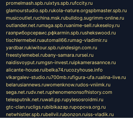
promelmash.spb.ru
ixtys.spb.ru
fccity.ru
glamourstudio.spb.ru
kola-nature.org
spbmaster.spb.ru
musicoutlet.ru
china.msk.ru
bulldog.su
grimm-online.ru
outlander.net.ru
maga.spb.ru
anime-sell.ru
keseloy.ru
газприборсервис.рф
karmin.spb.ru
shekswood.ru
tischlermebel.ru
automall66.ru
mag-vladimir.ru
yardbar.ru
kiwitour.spb.ru
indesign.com.ru
freestylemebel.ru
bany-samara.ru
rsei.ru
naidisvoyput.ru
mgsn-invest.ru
ipkamerasannce.ru
alicante-house.ru
ibelka74.ru
cozyhouse.info
vlkargalev-studio.ru
700mb.ru
figura-ufa.ru
alina-live.ru
belarusiannews.ru
womenknow.ru
dos-vniimk.ru
sega.net.ru
dv.net.ru
phenomenonsofhistory.com
telesputnik.net.ru
wall.pp.ru
pylesosroidmi.ru
gtc-clan.ru
cligs.ru
bibikazap.ru
popova.org.ru
netwhistler.spb.ru
bellvil.ru
bonzon.ru
iss-vladik.ru
defiparis.net.ru
las-gryzas.ru
amku.ru
electednews.spb.ru
feather.org.ru
spar72.ru
tankiigri.ru