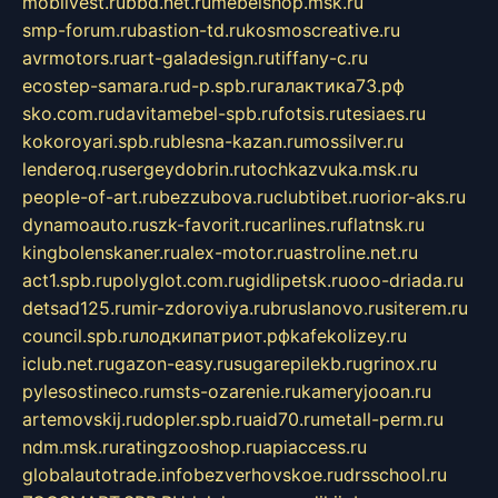
mobilvest.ru
bbd.net.ru
mebelshop.msk.ru
smp-forum.ru
bastion-td.ru
kosmoscreative.ru
avrmotors.ru
art-galadesign.ru
tiffany-c.ru
ecostep-samara.ru
d-p.spb.ru
галактика73.рф
sko.com.ru
davitamebel-spb.ru
fotsis.ru
tesiaes.ru
kokoroyari.spb.ru
blesna-kazan.ru
mossilver.ru
lenderoq.ru
sergeydobrin.ru
tochkazvuka.msk.ru
people-of-art.ru
bezzubova.ru
clubtibet.ru
orior-aks.ru
dynamoauto.ru
szk-favorit.ru
carlines.ru
flatnsk.ru
kingbolenskaner.ru
alex-motor.ru
astroline.net.ru
act1.spb.ru
polyglot.com.ru
gidlipetsk.ru
ooo-driada.ru
detsad125.ru
mir-zdoroviya.ru
bruslanovo.ru
siterem.ru
council.spb.ru
лодкипатриот.рф
kafekolizey.ru
iclub.net.ru
gazon-easy.ru
sugarepilekb.ru
grinox.ru
pylesostineco.ru
msts-ozarenie.ru
kameryjooan.ru
artemovskij.ru
dopler.spb.ru
aid70.ru
metall-perm.ru
ndm.msk.ru
ratingzooshop.ru
apiaccess.ru
globalautotrade.info
bezverhovskoe.ru
drsschool.ru