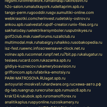
regsmi.ru
filmnetwork.ru
malinasp.ru
kinosvin.ru
h2o-salon.ru
malutkayork.ru
deltaprim.spb.ru
tango-perm.ru
gooddir.ru
sgv.su
multiki-online.com
webkrasotki.com
cherinvest.ru
detskiy-ostrov.ru
ankou.spb.ru
alvesta1.ru
pdf-creator.ru
nix-files.org.ru
sakhatoday.ru
elektrikersymboler.ru
sputnikyes.ru
golf2club.msk.ru
aeforums.ru
zallclub.ru
multimodal.msk.ru
habaigry.ru
haikko.ru
sobakopedia.ru
isz-fest.ru
ewnc.info
screensaver-clock.net.ru
volnav.spb.ru
comnat.ru
npf.net.ru
7bit.pp.ru
kalugatur.ru
tesiaes.ru
card.com.ru
kazanka.spb.ru
gildiya-kuznecov.ru
kameryboavision.ru
griffoncom.spb.ru
fabrika-emotsiy.ru
PARK-MATROSOVA.RU
agat.spb.ru
avtoyurist-moskva1.ru
hardware.org.ru
схема-авто.рф
dg-lab.ru
angrup.ru
recruiter.spb.ru
music8.spb.ru
krsk124.ru
kubok.spb.ru
romanofforex.ru
analitikaplus.ru
spyonline.ru
zosikamery.ru