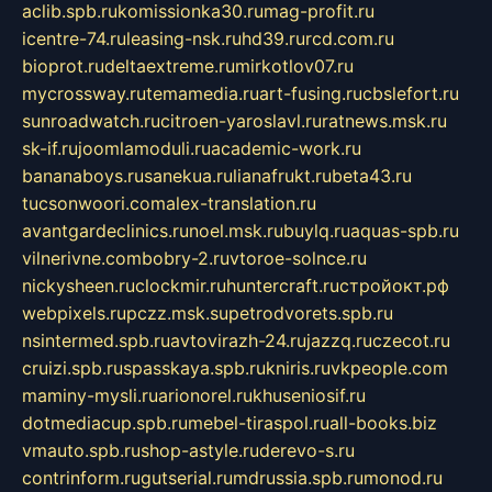
aclib.spb.ru
komissionka30.ru
mag-profit.ru
icentre-74.ru
leasing-nsk.ru
hd39.ru
rcd.com.ru
bioprot.ru
deltaextreme.ru
mirkotlov07.ru
mycrossway.ru
temamedia.ru
art-fusing.ru
cbslefort.ru
sunroadwatch.ru
citroen-yaroslavl.ru
ratnews.msk.ru
sk-if.ru
joomlamoduli.ru
academic-work.ru
bananaboys.ru
sanekua.ru
lianafrukt.ru
beta43.ru
tucsonwoori.com
alex-translation.ru
avantgardeclinics.ru
noel.msk.ru
buylq.ru
aquas-spb.ru
vilnerivne.com
bobry-2.ru
vtoroe-solnce.ru
nickysheen.ru
clockmir.ru
huntercraft.ru
стройокт.рф
webpixels.ru
pczz.msk.su
petrodvorets.spb.ru
nsintermed.spb.ru
avtovirazh-24.ru
jazzq.ru
czecot.ru
cruizi.spb.ru
spasskaya.spb.ru
kniris.ru
vkpeople.com
maminy-mysli.ru
arionorel.ru
khuseniosif.ru
dotmediacup.spb.ru
mebel-tiraspol.ru
all-books.biz
vmauto.spb.ru
shop-astyle.ru
derevo-s.ru
contrinform.ru
gutserial.ru
mdrussia.spb.ru
monod.ru