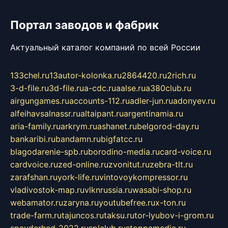
Портал заводов и фабрик
Актуальный каталог компаний по всей России
133chel.ru
13autor-kolonka.ru
2864420.ru
2rich.ru
3-d-file.ru
3d-file.ru
a-cdc.ru
aalse.ru
a380club.ru
airgungames.ru
accounts-112.ru
adler-jun.ru
adonyev.ru
alfeihavsalnassr.ru
altaipant.ru
argentinamia.ru
aria-family.ru
arkrym.ru
ashanet.ru
belgorod-day.ru
bankaribi.ru
bandamn.ru
bigfatcc.ru
blagodarenie-spb.ru
borodino-media.ru
card-voice.ru
cardvoice.ru
zed-online.ru
zvonitut.ru
zebra-tlt.ru
zarafshan.ru
york-life.ru
vintovoykompressor.ru
vladivostok-map.ru
vlknrussia.ru
wasabi-shop.ru
webamator.ru
zaryna.ru
youtubefree.ru
x-ton.ru
trade-farm.ru
tajuncos.ru
taksu.ru
tor-lyubov-i-grom.ru