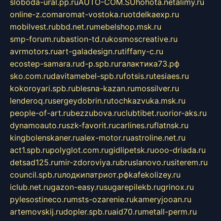
sloboda-ural.pp.ru
AUTO-COM.SU
hohota.net
alimy.ru
online-z.com
aromat-vostoka.ru
otdelkaexp.ru
mobilvest.ru
bbd.net.ru
mebelshop.msk.ru
smp-forum.ru
bastion-td.ru
kosmoscreative.ru
avrmotors.ru
art-galadesign.ru
tiffany-c.ru
ecostep-samara.ru
d-p.spb.ru
галактика73.рф
sko.com.ru
davitamebel-spb.ru
fotsis.ru
tesiaes.ru
kokoroyari.spb.ru
blesna-kazan.ru
mossilver.ru
lenderoq.ru
sergeydobrin.ru
tochkazvuka.msk.ru
people-of-art.ru
bezzubova.ru
clubtibet.ru
orior-aks.ru
dynamoauto.ru
szk-favorit.ru
carlines.ru
flatnsk.ru
kingbolenskaner.ru
alex-motor.ru
astroline.net.ru
act1.spb.ru
polyglot.com.ru
gidlipetsk.ru
ooo-driada.ru
detsad125.ru
mir-zdoroviya.ru
bruslanovo.ru
siterem.ru
council.spb.ru
лодкипатриот.рф
kafekolizey.ru
iclub.net.ru
gazon-easy.ru
sugarepilekb.ru
grinox.ru
pylesostineco.ru
msts-ozarenie.ru
kameryjooan.ru
artemovskij.ru
dopler.spb.ru
aid70.ru
metall-perm.ru