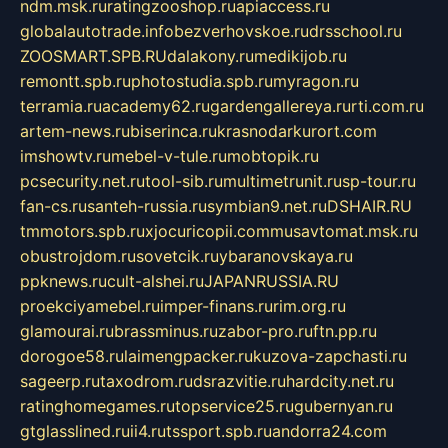
ndm.msk.ru
ratingzooshop.ru
apiaccess.ru
globalautotrade.info
bezverhovskoe.ru
drsschool.ru
ZOOSMART.SPB.RU
dalakony.ru
medikijob.ru
remontt.spb.ru
photostudia.spb.ru
myragon.ru
terramia.ru
academy62.ru
gardengallereya.ru
rti.com.ru
artem-news.ru
biserinca.ru
krasnodarkurort.com
imshowtv.ru
mebel-v-tule.ru
mobtopik.ru
pcsecurity.net.ru
tool-sib.ru
multimetrunit.ru
sp-tour.ru
fan-cs.ru
santeh-russia.ru
symbian9.net.ru
DSHAIR.RU
tmmotors.spb.ru
xjocuricopii.com
musavtomat.msk.ru
obustrojdom.ru
sovetcik.ru
ybaranovskaya.ru
ppknews.ru
cult-alshei.ru
JAPANRUSSIA.RU
proekciyamebel.ru
imper-finans.ru
rim.org.ru
glamourai.ru
brassminus.ru
zabor-pro.ru
ftn.pp.ru
dorogoe58.ru
laimengpacker.ru
kuzova-zapchasti.ru
sageerp.ru
taxodrom.ru
dsrazvitie.ru
hardcity.net.ru
ratinghomegames.ru
topservice25.ru
gubernyan.ru
gtglasslined.ru
ii4.ru
tssport.spb.ru
andorra24.com