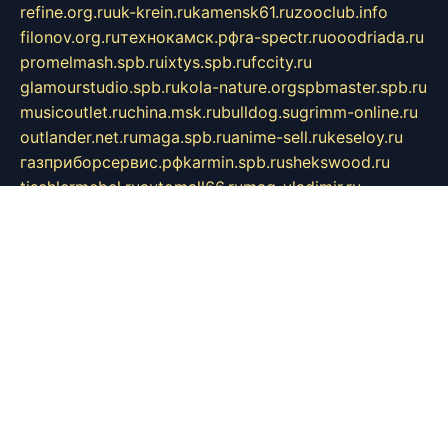
refine.org.ru
uk-krein.ru
kamensk61.ru
zooclub.info
filonov.org.ru
технокамск.рф
ra-spectr.ru
ooodriada.ru
promelmash.spb.ru
ixtys.spb.ru
fccity.ru
glamourstudio.spb.ru
kola-nature.org
spbmaster.spb.ru
musicoutlet.ru
china.msk.ru
bulldog.su
grimm-online.ru
outlander.net.ru
maga.spb.ru
anime-sell.ru
keseloy.ru
газприборсервис.рф
karmin.spb.ru
shekswood.ru
tischlermebel.ru
automall66.ru
mag-vladimir.ru
yardbar.ru
kiwitour.spb.ru
indesign.com.ru
freestylemebel.ru
bany-samara.ru
rsei.ru
naidisvoyput.ru
mgsn-invest.ru
ipkamerasannce.ru
alicante-house.ru
ibelka74.ru
cozyhouse.info
vlkargalev-studio.ru
700mb.ru
figura-ufa.ru
alina-live.ru
belarusiannews.ru
womenknow.ru
dos-vniimk.ru
sega.net.ru
dv.net.ru
phenomenonsofhistory.com
telesputnik.net.ru
wall.pp.ru
pylesosroidmi.ru
gtc-clan.ru
cligs.ru
bibikazap.ru
popova.org.ru
netwhistler.spb.ru
bellvil.ru
bonzon.ru
iss-vladik.ru