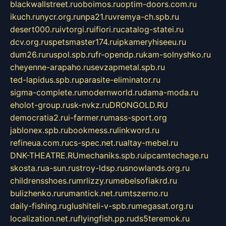
blackwallstreet.ru
oboimos.ru
optim-doors.com.ru
ikuch.ru
nycr.org.ru
npa21.ru
vremya-ch.spb.ru
desert000.ru
ivtorgi.ru
ifiori.ru
catalog-statei.ru
dcv.org.ru
spetsmaster174.ru
ipkameryhiseeu.ru
dum26.ru
ruspol.spb.ru
fr-opendp.ru
kam-solnyshko.ru
cheyenne-arapaho.ru
sevzapmetal.spb.ru
ted-lapidus.spb.ru
parasite-eliminator.ru
sigma-complete.ru
modernworld.ru
dama-moda.ru
eholot-group.ru
sk-nvkz.ru
DRONGOLD.RU
democratia2.ru
i-farmer.ru
mass-sport.org
jablonex.spb.ru
bookmess.ru
linkword.ru
refineua.com.ru
cs-spec.net.ru
altay-mebel.ru
DNK-THEATRE.RU
mechaniks.spb.ru
ipcamtechage.ru
skosta.ru
a-sun.ru
stroy-ldsp.ru
snowlands.org.ru
childrensshoes.ru
mrlizzy.ru
mebelsofiakrd.ru
bulizhenko.ru
rumantick.net.ru
mtszerno.ru
daily-fishing.ru
glushiteli-v-spb.ru
megasat.org.ru
localization.net.ru
flyingfish.pp.ru
ds5teremok.ru