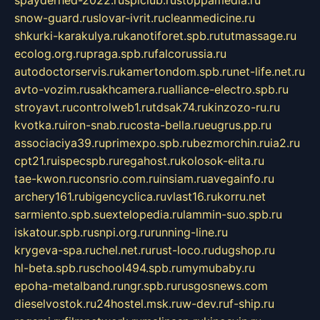
spayderhed-2022.ru
splclub.ru
stoppamedia.ru
snow-guard.ru
slovar-ivrit.ru
cleanmedicine.ru
shkurki-karakulya.ru
kanotiforet.spb.ru
tutmassage.ru
ecolog.org.ru
praga.spb.ru
falcorussia.ru
autodoctorservis.ru
kamertondom.spb.ru
net-life.net.ru
avto-vozim.ru
sakhcamera.ru
alliance-electro.spb.ru
stroyavt.ru
controlweb1.ru
tdsak74.ru
kinzozo-ru.ru
kvotka.ru
iron-snab.ru
costa-bella.ru
eugrus.pp.ru
associaciya39.ru
primexpo.spb.ru
bezmorchin.ru
ia2.ru
cpt21.ru
ispecspb.ru
regahost.ru
kolosok-elita.ru
tae-kwon.ru
consrio.com.ru
insiam.ru
avegainfo.ru
archery161.ru
bigencyclica.ru
vlast16.ru
korru.net
sarmiento.spb.su
extelopedia.ru
lammin-suo.spb.ru
iskatour.spb.ru
snpi.org.ru
running-line.ru
krygeva-spa.ru
chel.net.ru
rust-loco.ru
dugshop.ru
hl-beta.spb.ru
school494.spb.ru
mymubaby.ru
epoha-metalband.ru
ngr.spb.ru
rusgosnews.com
dieselvostok.ru
24hostel.msk.ru
w-dev.ru
f-ship.ru