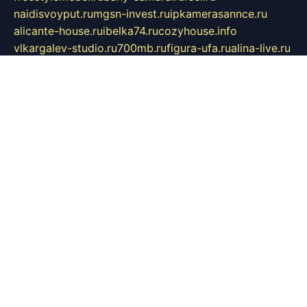
naidisvoyput.ru
mgsn-invest.ru
ipkamerasannce.ru
alicante-house.ru
ibelka74.ru
cozyhouse.info
vlkargalev-studio.ru
700mb.ru
figura-ufa.ru
alina-live.ru
belarusiannews.ru
womenknow.ru
dos-vniimk.ru
sega.net.ru
dv.net.ru
phenomenonsofhistory.com
telesputnik.net.ru
wall.pp.ru
pylesosroidmi.ru
gtc-clan.ru
cligs.ru
bibikazap.ru
popova.org.ru
netwhistler.spb.ru
bellvil.ru
bonzon.ru
iss-vladik.ru
defiparis.net.ru
las-gryzas.ru
amku.ru
electednews.spb.ru
feather.org.ru
spar72.ru
tankiigri.ru
dominus.com.ru
ibtree.ru
sanykool.pp.ru
unixlib.org.ru
menatep.spb.ru
gartenterrassen.ru
printeka.ru
skvozilka.com.ru
parkovka-pub.ru
lovemobi.ru
art-ru.ru
emulatorz.com.ru
alucomp.com.ru
tatforum.com.ru
alternativa-profi.ru
dermakler.ru
artsurvey.ru
aredir.ru
khimspas.ru
centr-maxi.ru
2018r.ru
bort-stomer-defort.ru
professional2.ru
gibsons.ru
artselena.ru
art-pilot.ru
ingredient.spb.ru