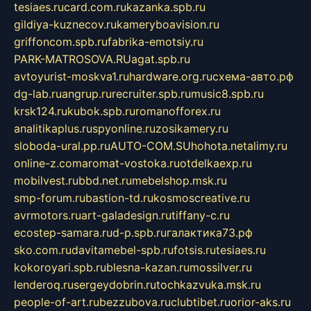
tesiaes.ru
card.com.ru
kazanka.spb.ru
gildiya-kuznecov.ru
kameryboavision.ru
griffoncom.spb.ru
fabrika-emotsiy.ru
PARK-MATROSOVA.RU
agat.spb.ru
avtoyurist-moskva1.ru
hardware.org.ru
схема-авто.рф
dg-lab.ru
angrup.ru
recruiter.spb.ru
music8.spb.ru
krsk124.ru
kubok.spb.ru
romanofforex.ru
analitikaplus.ru
spyonline.ru
zosikamery.ru
sloboda-ural.pp.ru
AUTO-COM.SU
hohota.net
alimy.ru
online-z.com
aromat-vostoka.ru
otdelkaexp.ru
mobilvest.ru
bbd.net.ru
mebelshop.msk.ru
smp-forum.ru
bastion-td.ru
kosmoscreative.ru
avrmotors.ru
art-galadesign.ru
tiffany-c.ru
ecostep-samara.ru
d-p.spb.ru
галактика73.рф
sko.com.ru
davitamebel-spb.ru
fotsis.ru
tesiaes.ru
kokoroyari.spb.ru
blesna-kazan.ru
mossilver.ru
lenderoq.ru
sergeydobrin.ru
tochkazvuka.msk.ru
people-of-art.ru
bezzubova.ru
clubtibet.ru
orior-aks.ru