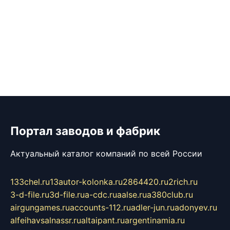
Портал заводов и фабрик
Актуальный каталог компаний по всей России
133chel.ru
13autor-kolonka.ru
2864420.ru
2rich.ru
3-d-file.ru
3d-file.ru
a-cdc.ru
aalse.ru
a380club.ru
airgungames.ru
accounts-112.ru
adler-jun.ru
adonyev.ru
alfeihavsalnassr.ru
altaipant.ru
argentinamia.ru