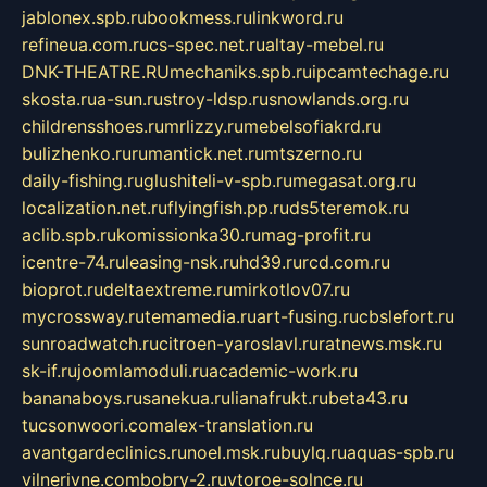
jablonex.spb.ru
bookmess.ru
linkword.ru
refineua.com.ru
cs-spec.net.ru
altay-mebel.ru
DNK-THEATRE.RU
mechaniks.spb.ru
ipcamtechage.ru
skosta.ru
a-sun.ru
stroy-ldsp.ru
snowlands.org.ru
childrensshoes.ru
mrlizzy.ru
mebelsofiakrd.ru
bulizhenko.ru
rumantick.net.ru
mtszerno.ru
daily-fishing.ru
glushiteli-v-spb.ru
megasat.org.ru
localization.net.ru
flyingfish.pp.ru
ds5teremok.ru
aclib.spb.ru
komissionka30.ru
mag-profit.ru
icentre-74.ru
leasing-nsk.ru
hd39.ru
rcd.com.ru
bioprot.ru
deltaextreme.ru
mirkotlov07.ru
mycrossway.ru
temamedia.ru
art-fusing.ru
cbslefort.ru
sunroadwatch.ru
citroen-yaroslavl.ru
ratnews.msk.ru
sk-if.ru
joomlamoduli.ru
academic-work.ru
bananaboys.ru
sanekua.ru
lianafrukt.ru
beta43.ru
tucsonwoori.com
alex-translation.ru
avantgardeclinics.ru
noel.msk.ru
buylq.ru
aquas-spb.ru
vilnerivne.com
bobry-2.ru
vtoroe-solnce.ru