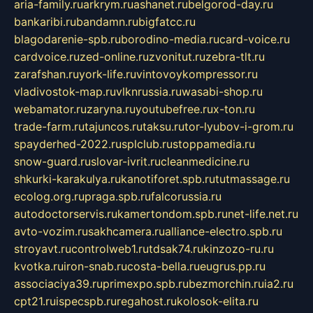
aria-family.ru
arkrym.ru
ashanet.ru
belgorod-day.ru
bankaribi.ru
bandamn.ru
bigfatcc.ru
blagodarenie-spb.ru
borodino-media.ru
card-voice.ru
cardvoice.ru
zed-online.ru
zvonitut.ru
zebra-tlt.ru
zarafshan.ru
york-life.ru
vintovoykompressor.ru
vladivostok-map.ru
vlknrussia.ru
wasabi-shop.ru
webamator.ru
zaryna.ru
youtubefree.ru
x-ton.ru
trade-farm.ru
tajuncos.ru
taksu.ru
tor-lyubov-i-grom.ru
spayderhed-2022.ru
splclub.ru
stoppamedia.ru
snow-guard.ru
slovar-ivrit.ru
cleanmedicine.ru
shkurki-karakulya.ru
kanotiforet.spb.ru
tutmassage.ru
ecolog.org.ru
praga.spb.ru
falcorussia.ru
autodoctorservis.ru
kamertondom.spb.ru
net-life.net.ru
avto-vozim.ru
sakhcamera.ru
alliance-electro.spb.ru
stroyavt.ru
controlweb1.ru
tdsak74.ru
kinzozo-ru.ru
kvotka.ru
iron-snab.ru
costa-bella.ru
eugrus.pp.ru
associaciya39.ru
primexpo.spb.ru
bezmorchin.ru
ia2.ru
cpt21.ru
ispecspb.ru
regahost.ru
kolosok-elita.ru