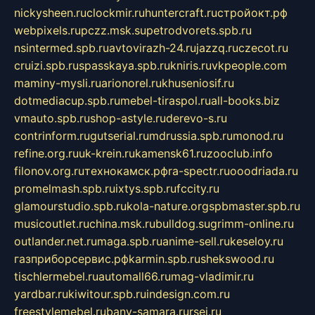
nickysheen.ru
clockmir.ru
huntercraft.ru
стройокт.рф
webpixels.ru
pczz.msk.su
petrodvorets.spb.ru
nsintermed.spb.ru
avtovirazh-24.ru
jazzq.ru
czecot.ru
cruizi.spb.ru
spasskaya.spb.ru
kniris.ru
vkpeople.com
maminy-mysli.ru
arionorel.ru
khuseniosif.ru
dotmediacup.spb.ru
mebel-tiraspol.ru
all-books.biz
vmauto.spb.ru
shop-astyle.ru
derevo-s.ru
contrinform.ru
gutserial.ru
mdrussia.spb.ru
monod.ru
refine.org.ru
uk-krein.ru
kamensk61.ru
zooclub.info
filonov.org.ru
технокамск.рф
ra-spectr.ru
ooodriada.ru
promelmash.spb.ru
ixtys.spb.ru
fccity.ru
glamourstudio.spb.ru
kola-nature.org
spbmaster.spb.ru
musicoutlet.ru
china.msk.ru
bulldog.su
grimm-online.ru
outlander.net.ru
maga.spb.ru
anime-sell.ru
keseloy.ru
газприборсервис.рф
karmin.spb.ru
shekswood.ru
tischlermebel.ru
automall66.ru
mag-vladimir.ru
yardbar.ru
kiwitour.spb.ru
indesign.com.ru
freestylemebel.ru
bany-samara.ru
rsei.ru