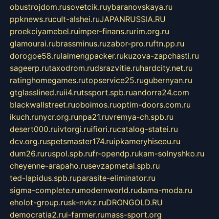
obustrojdom.ru
sovetcik.ru
ybaranovskaya.ru
ppknews.ru
cult-alshei.ru
JAPANRUSSIA.RU
proekciyamebel.ru
imper-finans.ru
rim.org.ru
glamourai.ru
brassminus.ru
zabor-pro.ru
ftn.pp.ru
dorogoe58.ru
laimengpacker.ru
kuzova-zapchasti.ru
sageerp.ru
taxodrom.ru
dsrazvitie.ru
hardcity.net.ru
ratinghomegames.ru
topservice25.ru
gubernyan.ru
gtglasslined.ru
ii4.ru
tssport.spb.ru
andorra24.com
blackwallstreet.ru
oboimos.ru
optim-doors.com.ru
ikuch.ru
nycr.org.ru
npa21.ru
vremya-ch.spb.ru
desert000.ru
ivtorgi.ru
ifiori.ru
catalog-statei.ru
dcv.org.ru
spetsmaster174.ru
ipkameryhiseeu.ru
dum26.ru
ruspol.spb.ru
fr-opendp.ru
kam-solnyshko.ru
cheyenne-arapaho.ru
sevzapmetal.spb.ru
ted-lapidus.spb.ru
parasite-eliminator.ru
sigma-complete.ru
modernworld.ru
dama-moda.ru
eholot-group.ru
sk-nvkz.ru
DRONGOLD.RU
democratia2.ru
i-farmer.ru
mass-sport.org