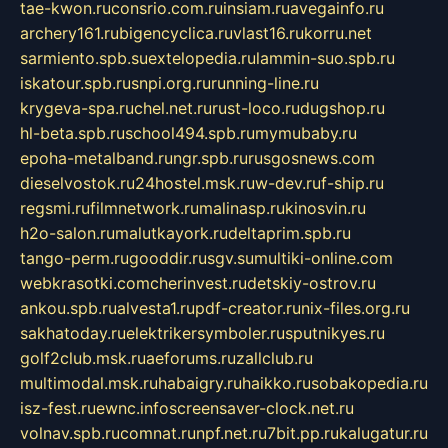
tae-kwon.ru
consrio.com.ru
insiam.ru
avegainfo.ru
archery161.ru
bigencyclica.ru
vlast16.ru
korru.net
sarmiento.spb.su
extelopedia.ru
lammin-suo.spb.ru
iskatour.spb.ru
snpi.org.ru
running-line.ru
krygeva-spa.ru
chel.net.ru
rust-loco.ru
dugshop.ru
hl-beta.spb.ru
school494.spb.ru
mymubaby.ru
epoha-metalband.ru
ngr.spb.ru
rusgosnews.com
dieselvostok.ru
24hostel.msk.ru
w-dev.ru
f-ship.ru
regsmi.ru
filmnetwork.ru
malinasp.ru
kinosvin.ru
h2o-salon.ru
malutkayork.ru
deltaprim.spb.ru
tango-perm.ru
gooddir.ru
sgv.su
multiki-online.com
webkrasotki.com
cherinvest.ru
detskiy-ostrov.ru
ankou.spb.ru
alvesta1.ru
pdf-creator.ru
nix-files.org.ru
sakhatoday.ru
elektrikersymboler.ru
sputnikyes.ru
golf2club.msk.ru
aeforums.ru
zallclub.ru
multimodal.msk.ru
habaigry.ru
haikko.ru
sobakopedia.ru
isz-fest.ru
ewnc.info
screensaver-clock.net.ru
volnav.spb.ru
comnat.ru
npf.net.ru
7bit.pp.ru
kalugatur.ru