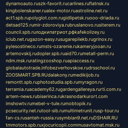
dynamoauto.ru
szk-favorit.ru
carlines.ru
flatnsk.ru
kingbolenskaner.ru
alex-motor.ru
astroline.net.ru
act1.spb.ru
polyglot.com.ru
gidlipetsk.ru
ooo-driada.ru
detsad125.ru
mir-zdoroviya.ru
bruslanovo.ru
siterem.ru
council.spb.ru
лодкипатриот.рф
kafekolizey.ru
iclub.net.ru
gazon-easy.ru
sugarepilekb.ru
grinox.ru
pylesostineco.ru
msts-ozarenie.ru
kameryjooan.ru
artemovskij.ru
dopler.spb.ru
aid70.ru
metall-perm.ru
ndm.msk.ru
ratingzooshop.ru
apiaccess.ru
globalautotrade.info
bezverhovskoe.ru
drsschool.ru
ZOOSMART.SPB.RU
dalakony.ru
medikijob.ru
remontt.spb.ru
photostudia.spb.ru
myragon.ru
terramia.ru
academy62.ru
gardengallereya.ru
rti.com.ru
artem-news.ru
biserinca.ru
krasnodarkurort.com
imshowtv.ru
mebel-v-tule.ru
mobtopik.ru
pcsecurity.net.ru
tool-sib.ru
multimetrunit.ru
sp-tour.ru
fan-cs.ru
santeh-russia.ru
symbian9.net.ru
DSHAIR.RU
tmmotors.spb.ru
xjocuricopii.com
musavtomat.msk.ru