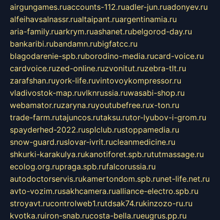
airgungames.ru
accounts-112.ru
adler-jun.ru
adonyev.ru
alfeihavsalnassr.ru
altaipant.ru
argentinamia.ru
aria-family.ru
arkrym.ru
ashanet.ru
belgorod-day.ru
bankaribi.ru
bandamn.ru
bigfatcc.ru
blagodarenie-spb.ru
borodino-media.ru
card-voice.ru
cardvoice.ru
zed-online.ru
zvonitut.ru
zebra-tlt.ru
zarafshan.ru
york-life.ru
vintovoykompressor.ru
vladivostok-map.ru
vlknrussia.ru
wasabi-shop.ru
webamator.ru
zaryna.ru
youtubefree.ru
x-ton.ru
trade-farm.ru
tajuncos.ru
taksu.ru
tor-lyubov-i-grom.ru
spayderhed-2022.ru
splclub.ru
stoppamedia.ru
snow-guard.ru
slovar-ivrit.ru
cleanmedicine.ru
shkurki-karakulya.ru
kanotiforet.spb.ru
tutmassage.ru
ecolog.org.ru
praga.spb.ru
falcorussia.ru
autodoctorservis.ru
kamertondom.spb.ru
net-life.net.ru
avto-vozim.ru
sakhcamera.ru
alliance-electro.spb.ru
stroyavt.ru
controlweb1.ru
tdsak74.ru
kinzozo-ru.ru
kvotka.ru
iron-snab.ru
costa-bella.ru
eugrus.pp.ru