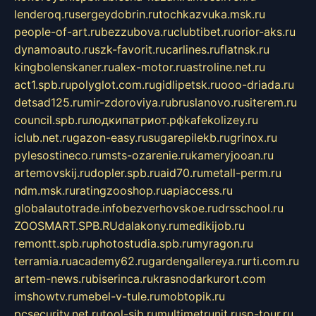
lenderoq.ru
sergeydobrin.ru
tochkazvuka.msk.ru
people-of-art.ru
bezzubova.ru
clubtibet.ru
orior-aks.ru
dynamoauto.ru
szk-favorit.ru
carlines.ru
flatnsk.ru
kingbolenskaner.ru
alex-motor.ru
astroline.net.ru
act1.spb.ru
polyglot.com.ru
gidlipetsk.ru
ooo-driada.ru
detsad125.ru
mir-zdoroviya.ru
bruslanovo.ru
siterem.ru
council.spb.ru
лодкипатриот.рф
kafekolizey.ru
iclub.net.ru
gazon-easy.ru
sugarepilekb.ru
grinox.ru
pylesostineco.ru
msts-ozarenie.ru
kameryjooan.ru
artemovskij.ru
dopler.spb.ru
aid70.ru
metall-perm.ru
ndm.msk.ru
ratingzooshop.ru
apiaccess.ru
globalautotrade.info
bezverhovskoe.ru
drsschool.ru
ZOOSMART.SPB.RU
dalakony.ru
medikijob.ru
remontt.spb.ru
photostudia.spb.ru
myragon.ru
terramia.ru
academy62.ru
gardengallereya.ru
rti.com.ru
artem-news.ru
biserinca.ru
krasnodarkurort.com
imshowtv.ru
mebel-v-tule.ru
mobtopik.ru
pcsecurity.net.ru
tool-sib.ru
multimetrunit.ru
sp-tour.ru