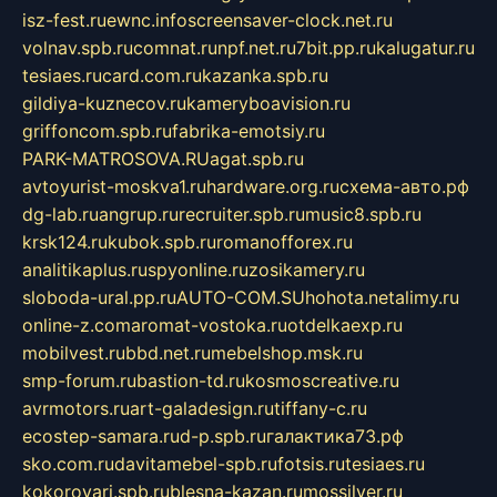
isz-fest.ru
ewnc.info
screensaver-clock.net.ru
volnav.spb.ru
comnat.ru
npf.net.ru
7bit.pp.ru
kalugatur.ru
tesiaes.ru
card.com.ru
kazanka.spb.ru
gildiya-kuznecov.ru
kameryboavision.ru
griffoncom.spb.ru
fabrika-emotsiy.ru
PARK-MATROSOVA.RU
agat.spb.ru
avtoyurist-moskva1.ru
hardware.org.ru
схема-авто.рф
dg-lab.ru
angrup.ru
recruiter.spb.ru
music8.spb.ru
krsk124.ru
kubok.spb.ru
romanofforex.ru
analitikaplus.ru
spyonline.ru
zosikamery.ru
sloboda-ural.pp.ru
AUTO-COM.SU
hohota.net
alimy.ru
online-z.com
aromat-vostoka.ru
otdelkaexp.ru
mobilvest.ru
bbd.net.ru
mebelshop.msk.ru
smp-forum.ru
bastion-td.ru
kosmoscreative.ru
avrmotors.ru
art-galadesign.ru
tiffany-c.ru
ecostep-samara.ru
d-p.spb.ru
галактика73.рф
sko.com.ru
davitamebel-spb.ru
fotsis.ru
tesiaes.ru
kokoroyari.spb.ru
blesna-kazan.ru
mossilver.ru