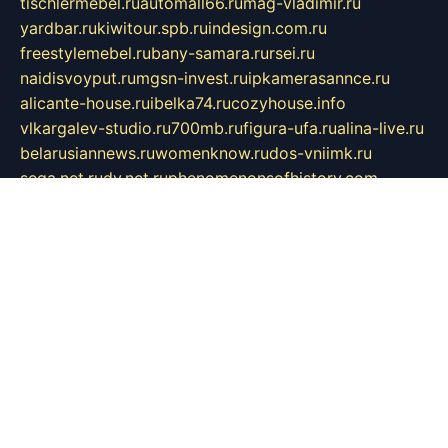
tischlermebel.ru
automall66.ru
mag-vladimir.ru
yardbar.ru
kiwitour.spb.ru
indesign.com.ru
freestylemebel.ru
bany-samara.ru
rsei.ru
naidisvoyput.ru
mgsn-invest.ru
ipkamerasannce.ru
alicante-house.ru
ibelka74.ru
cozyhouse.info
vlkargalev-studio.ru
700mb.ru
figura-ufa.ru
alina-live.ru
belarusiannews.ru
womenknow.ru
dos-vniimk.ru
sega.net.ru
dv.net.ru
phenomenonsofhistory.com
telesputnik.net.ru
wall.pp.ru
pylesosroidmi.ru
gtc-clan.ru
cligs.ru
bibikazap.ru
popova.org.ru
netwhistler.spb.ru
bellvil.ru
bonzon.ru
iss-vladik.ru
defiparis.net.ru
las-gryzas.ru
amku.ru
electednews.spb.ru
feather.org.ru
spar72.ru
tankiigri.ru
dominus.com.ru
ibtree.ru
sanykool.pp.ru
unixlib.org.ru
menatep.spb.ru
gartenterrassen.ru
printeka.ru
skvozilka.com.ru
parkovka-pub.ru
lovemobi.ru
art-ru.ru
emulatorz.com.ru
alucomp.com.ru
tatforum.com.ru
alternativa-profi.ru
dermakler.ru
artsurvey.ru
aredir.ru