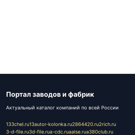
Портал заводов и фабрик
Актуальный каталог компаний по всей России
133chel.ru
13autor-kolonka.ru
2864420.ru
2rich.ru
3-d-file.ru
3d-file.ru
a-cdc.ru
aalse.ru
a380club.ru