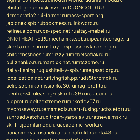
eholot-group.ru
sk-nvkz.ru
DRONGOLD.RU
democratia2.ru
i-farmer.ru
mass-sport.org
jablonex.spb.ru
bookmess.ru
linkword.ru
refineua.com.ru
cs-spec.net.ru
altay-mebel.ru
DNK-THEATRE.RU
mechaniks.spb.ru
ipcamtechage.ru
skosta.ru
a-sun.ru
stroy-ldsp.ru
snowlands.org.ru
childrensshoes.ru
mrlizzy.ru
mebelsofiakrd.ru
bulizhenko.ru
rumantick.net.ru
mtszerno.ru
daily-fishing.ru
glushiteli-v-spb.ru
megasat.org.ru
localization.net.ru
flyingfish.pp.ru
ds5teremok.ru
aclib.spb.ru
komissionka30.ru
mag-profit.ru
icentre-74.ru
leasing-nsk.ru
hd39.ru
rcd.com.ru
bioprot.ru
deltaextreme.ru
mirkotlov07.ru
mycrossway.ru
temamedia.ru
art-fusing.ru
cbslefort.ru
sunroadwatch.ru
citroen-yaroslavl.ru
ratnews.msk.ru
sk-if.ru
joomlamoduli.ru
academic-work.ru
bananaboys.ru
sanekua.ru
lianafrukt.ru
beta43.ru