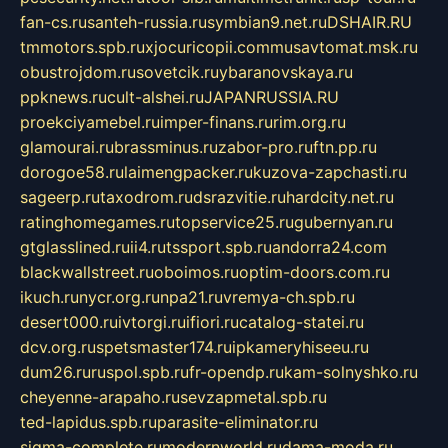
fan-cs.ru
santeh-russia.ru
symbian9.net.ru
DSHAIR.RU
tmmotors.spb.ru
xjocuricopii.com
musavtomat.msk.ru
obustrojdom.ru
sovetcik.ru
ybaranovskaya.ru
ppknews.ru
cult-alshei.ru
JAPANRUSSIA.RU
proekciyamebel.ru
imper-finans.ru
rim.org.ru
glamourai.ru
brassminus.ru
zabor-pro.ru
ftn.pp.ru
dorogoe58.ru
laimengpacker.ru
kuzova-zapchasti.ru
sageerp.ru
taxodrom.ru
dsrazvitie.ru
hardcity.net.ru
ratinghomegames.ru
topservice25.ru
gubernyan.ru
gtglasslined.ru
ii4.ru
tssport.spb.ru
andorra24.com
blackwallstreet.ru
oboimos.ru
optim-doors.com.ru
ikuch.ru
nycr.org.ru
npa21.ru
vremya-ch.spb.ru
desert000.ru
ivtorgi.ru
ifiori.ru
catalog-statei.ru
dcv.org.ru
spetsmaster174.ru
ipkameryhiseeu.ru
dum26.ru
ruspol.spb.ru
fr-opendp.ru
kam-solnyshko.ru
cheyenne-arapaho.ru
sevzapmetal.spb.ru
ted-lapidus.spb.ru
parasite-eliminator.ru
sigma-complete.ru
modernworld.ru
dama-moda.ru