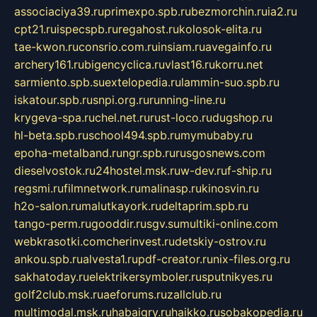
associaciya39.ru
primexpo.spb.ru
bezmorchin.ru
ia2.ru
cpt21.ru
ispecspb.ru
regahost.ru
kolosok-elita.ru
tae-kwon.ru
consrio.com.ru
insiam.ru
avegainfo.ru
archery161.ru
bigencyclica.ru
vlast16.ru
korru.net
sarmiento.spb.su
extelopedia.ru
lammin-suo.spb.ru
iskatour.spb.ru
snpi.org.ru
running-line.ru
krygeva-spa.ru
chel.net.ru
rust-loco.ru
dugshop.ru
hl-beta.spb.ru
school494.spb.ru
mymubaby.ru
epoha-metalband.ru
ngr.spb.ru
rusgosnews.com
dieselvostok.ru
24hostel.msk.ru
w-dev.ru
f-ship.ru
regsmi.ru
filmnetwork.ru
malinasp.ru
kinosvin.ru
h2o-salon.ru
malutkayork.ru
deltaprim.spb.ru
tango-perm.ru
gooddir.ru
sgv.su
multiki-online.com
webkrasotki.com
cherinvest.ru
detskiy-ostrov.ru
ankou.spb.ru
alvesta1.ru
pdf-creator.ru
nix-files.org.ru
sakhatoday.ru
elektrikersymboler.ru
sputnikyes.ru
golf2club.msk.ru
aeforums.ru
zallclub.ru
multimodal.msk.ru
habaigry.ru
haikko.ru
sobakopedia.ru