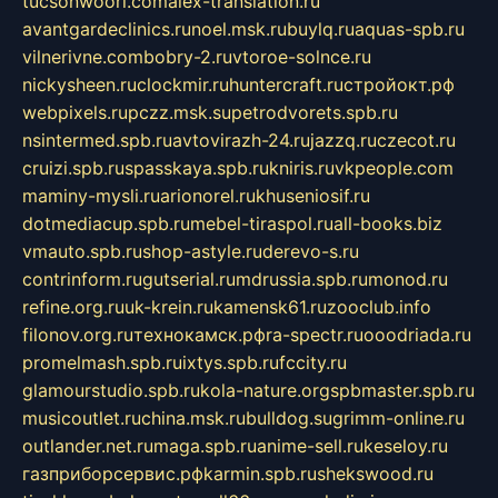
tucsonwoori.com
alex-translation.ru
avantgardeclinics.ru
noel.msk.ru
buylq.ru
aquas-spb.ru
vilnerivne.com
bobry-2.ru
vtoroe-solnce.ru
nickysheen.ru
clockmir.ru
huntercraft.ru
стройокт.рф
webpixels.ru
pczz.msk.su
petrodvorets.spb.ru
nsintermed.spb.ru
avtovirazh-24.ru
jazzq.ru
czecot.ru
cruizi.spb.ru
spasskaya.spb.ru
kniris.ru
vkpeople.com
maminy-mysli.ru
arionorel.ru
khuseniosif.ru
dotmediacup.spb.ru
mebel-tiraspol.ru
all-books.biz
vmauto.spb.ru
shop-astyle.ru
derevo-s.ru
contrinform.ru
gutserial.ru
mdrussia.spb.ru
monod.ru
refine.org.ru
uk-krein.ru
kamensk61.ru
zooclub.info
filonov.org.ru
технокамск.рф
ra-spectr.ru
ooodriada.ru
promelmash.spb.ru
ixtys.spb.ru
fccity.ru
glamourstudio.spb.ru
kola-nature.org
spbmaster.spb.ru
musicoutlet.ru
china.msk.ru
bulldog.su
grimm-online.ru
outlander.net.ru
maga.spb.ru
anime-sell.ru
keseloy.ru
газприборсервис.рф
karmin.spb.ru
shekswood.ru