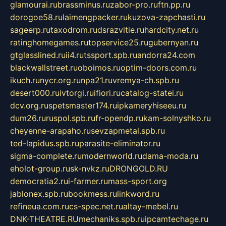
glamourai.ru
brassminus.ru
zabor-pro.ru
ftn.pp.ru
dorogoe58.ru
laimengpacker.ru
kuzova-zapchasti.ru
sageerp.ru
taxodrom.ru
dsrazvitie.ru
hardcity.net.ru
ratinghomegames.ru
topservice25.ru
gubernyan.ru
gtglasslined.ru
ii4.ru
tssport.spb.ru
andorra24.com
blackwallstreet.ru
oboimos.ru
optim-doors.com.ru
ikuch.ru
nycr.org.ru
npa21.ru
vremya-ch.spb.ru
desert000.ru
ivtorgi.ru
ifiori.ru
catalog-statei.ru
dcv.org.ru
spetsmaster174.ru
ipkameryhiseeu.ru
dum26.ru
ruspol.spb.ru
fr-opendp.ru
kam-solnyshko.ru
cheyenne-arapaho.ru
sevzapmetal.spb.ru
ted-lapidus.spb.ru
parasite-eliminator.ru
sigma-complete.ru
modernworld.ru
dama-moda.ru
eholot-group.ru
sk-nvkz.ru
DRONGOLD.RU
democratia2.ru
i-farmer.ru
mass-sport.org
jablonex.spb.ru
bookmess.ru
linkword.ru
refineua.com.ru
cs-spec.net.ru
altay-mebel.ru
DNK-THEATRE.RU
mechaniks.spb.ru
ipcamtechage.ru