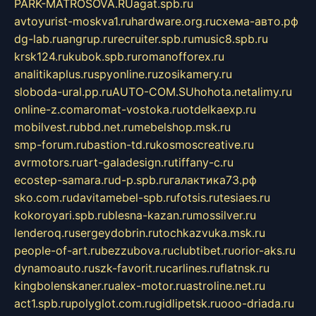
PARK-MATROSOVA.RU
agat.spb.ru
avtoyurist-moskva1.ru
hardware.org.ru
схема-авто.рф
dg-lab.ru
angrup.ru
recruiter.spb.ru
music8.spb.ru
krsk124.ru
kubok.spb.ru
romanofforex.ru
analitikaplus.ru
spyonline.ru
zosikamery.ru
sloboda-ural.pp.ru
AUTO-COM.SU
hohota.net
alimy.ru
online-z.com
aromat-vostoka.ru
otdelkaexp.ru
mobilvest.ru
bbd.net.ru
mebelshop.msk.ru
smp-forum.ru
bastion-td.ru
kosmoscreative.ru
avrmotors.ru
art-galadesign.ru
tiffany-c.ru
ecostep-samara.ru
d-p.spb.ru
галактика73.рф
sko.com.ru
davitamebel-spb.ru
fotsis.ru
tesiaes.ru
kokoroyari.spb.ru
blesna-kazan.ru
mossilver.ru
lenderoq.ru
sergeydobrin.ru
tochkazvuka.msk.ru
people-of-art.ru
bezzubova.ru
clubtibet.ru
orior-aks.ru
dynamoauto.ru
szk-favorit.ru
carlines.ru
flatnsk.ru
kingbolenskaner.ru
alex-motor.ru
astroline.net.ru
act1.spb.ru
polyglot.com.ru
gidlipetsk.ru
ooo-driada.ru