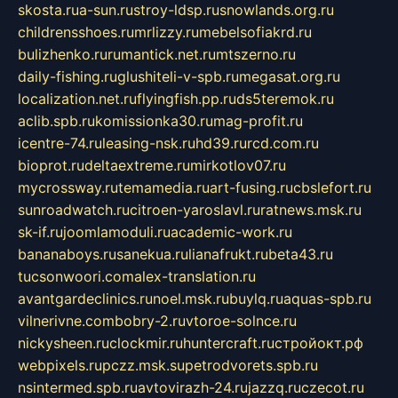
skosta.ru
a-sun.ru
stroy-ldsp.ru
snowlands.org.ru
childrensshoes.ru
mrlizzy.ru
mebelsofiakrd.ru
bulizhenko.ru
rumantick.net.ru
mtszerno.ru
daily-fishing.ru
glushiteli-v-spb.ru
megasat.org.ru
localization.net.ru
flyingfish.pp.ru
ds5teremok.ru
aclib.spb.ru
komissionka30.ru
mag-profit.ru
icentre-74.ru
leasing-nsk.ru
hd39.ru
rcd.com.ru
bioprot.ru
deltaextreme.ru
mirkotlov07.ru
mycrossway.ru
temamedia.ru
art-fusing.ru
cbslefort.ru
sunroadwatch.ru
citroen-yaroslavl.ru
ratnews.msk.ru
sk-if.ru
joomlamoduli.ru
academic-work.ru
bananaboys.ru
sanekua.ru
lianafrukt.ru
beta43.ru
tucsonwoori.com
alex-translation.ru
avantgardeclinics.ru
noel.msk.ru
buylq.ru
aquas-spb.ru
vilnerivne.com
bobry-2.ru
vtoroe-solnce.ru
nickysheen.ru
clockmir.ru
huntercraft.ru
стройокт.рф
webpixels.ru
pczz.msk.su
petrodvorets.spb.ru
nsintermed.spb.ru
avtovirazh-24.ru
jazzq.ru
czecot.ru