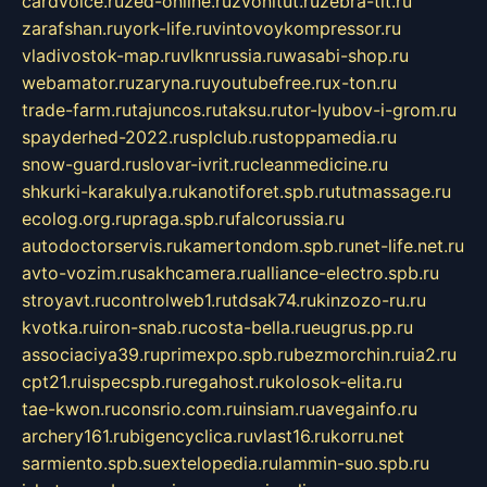
cardvoice.ru
zed-online.ru
zvonitut.ru
zebra-tlt.ru
zarafshan.ru
york-life.ru
vintovoykompressor.ru
vladivostok-map.ru
vlknrussia.ru
wasabi-shop.ru
webamator.ru
zaryna.ru
youtubefree.ru
x-ton.ru
trade-farm.ru
tajuncos.ru
taksu.ru
tor-lyubov-i-grom.ru
spayderhed-2022.ru
splclub.ru
stoppamedia.ru
snow-guard.ru
slovar-ivrit.ru
cleanmedicine.ru
shkurki-karakulya.ru
kanotiforet.spb.ru
tutmassage.ru
ecolog.org.ru
praga.spb.ru
falcorussia.ru
autodoctorservis.ru
kamertondom.spb.ru
net-life.net.ru
avto-vozim.ru
sakhcamera.ru
alliance-electro.spb.ru
stroyavt.ru
controlweb1.ru
tdsak74.ru
kinzozo-ru.ru
kvotka.ru
iron-snab.ru
costa-bella.ru
eugrus.pp.ru
associaciya39.ru
primexpo.spb.ru
bezmorchin.ru
ia2.ru
cpt21.ru
ispecspb.ru
regahost.ru
kolosok-elita.ru
tae-kwon.ru
consrio.com.ru
insiam.ru
avegainfo.ru
archery161.ru
bigencyclica.ru
vlast16.ru
korru.net
sarmiento.spb.su
extelopedia.ru
lammin-suo.spb.ru