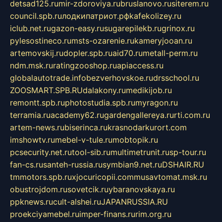
detsad125.ru
mir-zdoroviya.ru
bruslanovo.ru
siterem.ru
council.spb.ru
лодкипатриот.рф
kafekolizey.ru
iclub.net.ru
gazon-easy.ru
sugarepilekb.ru
grinox.ru
pylesostineco.ru
msts-ozarenie.ru
kameryjooan.ru
artemovskij.ru
dopler.spb.ru
aid70.ru
metall-perm.ru
ndm.msk.ru
ratingzooshop.ru
apiaccess.ru
globalautotrade.info
bezverhovskoe.ru
drsschool.ru
ZOOSMART.SPB.RU
dalakony.ru
medikijob.ru
remontt.spb.ru
photostudia.spb.ru
myragon.ru
terramia.ru
academy62.ru
gardengallereya.ru
rti.com.ru
artem-news.ru
biserinca.ru
krasnodarkurort.com
imshowtv.ru
mebel-v-tule.ru
mobtopik.ru
pcsecurity.net.ru
tool-sib.ru
multimetrunit.ru
sp-tour.ru
fan-cs.ru
santeh-russia.ru
symbian9.net.ru
DSHAIR.RU
tmmotors.spb.ru
xjocuricopii.com
musavtomat.msk.ru
obustrojdom.ru
sovetcik.ru
ybaranovskaya.ru
ppknews.ru
cult-alshei.ru
JAPANRUSSIA.RU
proekciyamebel.ru
imper-finans.ru
rim.org.ru