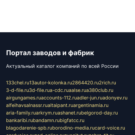
Портал заводов и фабрик
Актуальный каталог компаний по всей России
133chel.ru
13autor-kolonka.ru
2864420.ru
2rich.ru
3-d-file.ru
3d-file.ru
a-cdc.ru
aalse.ru
a380club.ru
airgungames.ru
accounts-112.ru
adler-jun.ru
adonyev.ru
alfeihavsalnassr.ru
altaipant.ru
argentinamia.ru
aria-family.ru
arkrym.ru
ashanet.ru
belgorod-day.ru
bankaribi.ru
bandamn.ru
bigfatcc.ru
blagodarenie-spb.ru
borodino-media.ru
card-voice.ru