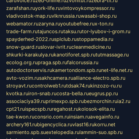
cardvoice.ru
zed-online.ru
zvonitut.ru
zebra-tlt.ru
zarafshan.ru
york-life.ru
vintovoykompressor.ru
vladivostok-map.ru
vlknrussia.ru
wasabi-shop.ru
webamator.ru
zaryna.ru
youtubefree.ru
x-ton.ru
trade-farm.ru
tajuncos.ru
taksu.ru
tor-lyubov-i-grom.ru
spayderhed-2022.ru
splclub.ru
stoppamedia.ru
snow-guard.ru
slovar-ivrit.ru
cleanmedicine.ru
shkurki-karakulya.ru
kanotiforet.spb.ru
tutmassage.ru
ecolog.org.ru
praga.spb.ru
falcorussia.ru
autodoctorservis.ru
kamertondom.spb.ru
net-life.net.ru
avto-vozim.ru
sakhcamera.ru
alliance-electro.spb.ru
stroyavt.ru
controlweb1.ru
tdsak74.ru
kinzozo-ru.ru
kvotka.ru
iron-snab.ru
costa-bella.ru
eugrus.pp.ru
associaciya39.ru
primexpo.spb.ru
bezmorchin.ru
ia2.ru
cpt21.ru
ispecspb.ru
regahost.ru
kolosok-elita.ru
tae-kwon.ru
consrio.com.ru
insiam.ru
avegainfo.ru
archery161.ru
bigencyclica.ru
vlast16.ru
korru.net
sarmiento.spb.su
extelopedia.ru
lammin-suo.spb.ru