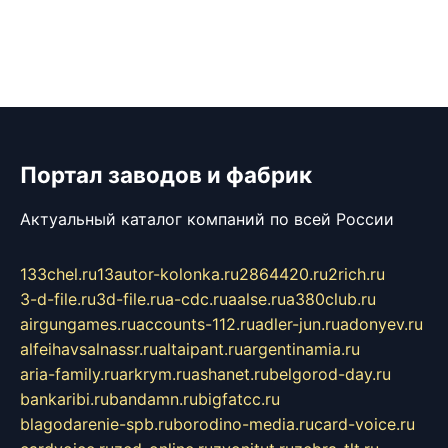
Портал заводов и фабрик
Актуальный каталог компаний по всей России
133chel.ru
13autor-kolonka.ru
2864420.ru
2rich.ru
3-d-file.ru
3d-file.ru
a-cdc.ru
aalse.ru
a380club.ru
airgungames.ru
accounts-112.ru
adler-jun.ru
adonyev.ru
alfeihavsalnassr.ru
altaipant.ru
argentinamia.ru
aria-family.ru
arkrym.ru
ashanet.ru
belgorod-day.ru
bankaribi.ru
bandamn.ru
bigfatcc.ru
blagodarenie-spb.ru
borodino-media.ru
card-voice.ru