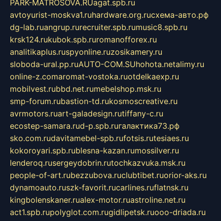
PARK-MATROSOVA.RU
agat.spb.ru
avtoyurist-moskva1.ru
hardware.org.ru
схема-авто.рф
dg-lab.ru
angrup.ru
recruiter.spb.ru
music8.spb.ru
krsk124.ru
kubok.spb.ru
romanofforex.ru
analitikaplus.ru
spyonline.ru
zosikamery.ru
sloboda-ural.pp.ru
AUTO-COM.SU
hohota.net
alimy.ru
online-z.com
aromat-vostoka.ru
otdelkaexp.ru
mobilvest.ru
bbd.net.ru
mebelshop.msk.ru
smp-forum.ru
bastion-td.ru
kosmoscreative.ru
avrmotors.ru
art-galadesign.ru
tiffany-c.ru
ecostep-samara.ru
d-p.spb.ru
галактика73.рф
sko.com.ru
davitamebel-spb.ru
fotsis.ru
tesiaes.ru
kokoroyari.spb.ru
blesna-kazan.ru
mossilver.ru
lenderoq.ru
sergeydobrin.ru
tochkazvuka.msk.ru
people-of-art.ru
bezzubova.ru
clubtibet.ru
orior-aks.ru
dynamoauto.ru
szk-favorit.ru
carlines.ru
flatnsk.ru
kingbolenskaner.ru
alex-motor.ru
astroline.net.ru
act1.spb.ru
polyglot.com.ru
gidlipetsk.ru
ooo-driada.ru