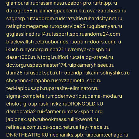
glamourai.ru
brassminus.ru
zabor-pro.ru
ftn.pp.ru
dorogoe58.ru
laimengpacker.ru
kuzova-zapchasti.ru
sageerp.ru
taxodrom.ru
dsrazvitie.ru
hardcity.net.ru
ratinghomegames.ru
topservice25.ru
gubernyan.ru
gtglasslined.ru
ii4.ru
tssport.spb.ru
andorra24.com
blackwallstreet.ru
oboimos.ru
optim-doors.com.ru
ikuch.ru
nycr.org.ru
npa21.ru
vremya-ch.spb.ru
desert000.ru
ivtorgi.ru
ifiori.ru
catalog-statei.ru
dcv.org.ru
spetsmaster174.ru
ipkameryhiseeu.ru
dum26.ru
ruspol.spb.ru
fr-opendp.ru
kam-solnyshko.ru
cheyenne-arapaho.ru
sevzapmetal.spb.ru
ted-lapidus.spb.ru
parasite-eliminator.ru
sigma-complete.ru
modernworld.ru
dama-moda.ru
eholot-group.ru
sk-nvkz.ru
DRONGOLD.RU
democratia2.ru
i-farmer.ru
mass-sport.org
jablonex.spb.ru
bookmess.ru
linkword.ru
refineua.com.ru
cs-spec.net.ru
altay-mebel.ru
DNK-THEATRE.RU
mechaniks.spb.ru
ipcamtechage.ru