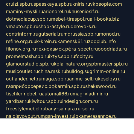
cruizi.spb.ru
spasskaya.spb.ru
kniris.ru
vkpeople.com
maminy-mysli.ru
arionorel.ru
khuseniosif.ru
dotmediacup.spb.ru
mebel-tiraspol.ru
all-books.biz
vmauto.spb.ru
shop-astyle.ru
derevo-s.ru
contrinform.ru
gutserial.ru
mdrussia.spb.ru
monod.ru
refine.org.ru
uk-krein.ru
kamensk61.ru
zooclub.info
filonov.org.ru
технокамск.рф
ra-spectr.ru
ooodriada.ru
promelmash.spb.ru
ixtys.spb.ru
fccity.ru
glamourstudio.spb.ru
kola-nature.org
spbmaster.spb.ru
musicoutlet.ru
china.msk.ru
bulldog.su
grimm-online.ru
outlander.net.ru
maga.spb.ru
anime-sell.ru
keseloy.ru
газприборсервис.рф
karmin.spb.ru
shekswood.ru
tischlermebel.ru
automall66.ru
mag-vladimir.ru
yardbar.ru
kiwitour.spb.ru
indesign.com.ru
freestylemebel.ru
bany-samara.ru
rsei.ru
naidisvoyput.ru
mgsn-invest.ru
ipkamerasannce.ru
alicante-house.ru
ibelka74.ru
cozyhouse.info
vlkargalev-studio.ru
700mb.ru
figura-ufa.ru
alina-live.ru