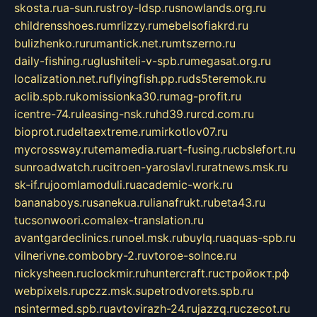
skosta.ru
a-sun.ru
stroy-ldsp.ru
snowlands.org.ru
childrensshoes.ru
mrlizzy.ru
mebelsofiakrd.ru
bulizhenko.ru
rumantick.net.ru
mtszerno.ru
daily-fishing.ru
glushiteli-v-spb.ru
megasat.org.ru
localization.net.ru
flyingfish.pp.ru
ds5teremok.ru
aclib.spb.ru
komissionka30.ru
mag-profit.ru
icentre-74.ru
leasing-nsk.ru
hd39.ru
rcd.com.ru
bioprot.ru
deltaextreme.ru
mirkotlov07.ru
mycrossway.ru
temamedia.ru
art-fusing.ru
cbslefort.ru
sunroadwatch.ru
citroen-yaroslavl.ru
ratnews.msk.ru
sk-if.ru
joomlamoduli.ru
academic-work.ru
bananaboys.ru
sanekua.ru
lianafrukt.ru
beta43.ru
tucsonwoori.com
alex-translation.ru
avantgardeclinics.ru
noel.msk.ru
buylq.ru
aquas-spb.ru
vilnerivne.com
bobry-2.ru
vtoroe-solnce.ru
nickysheen.ru
clockmir.ru
huntercraft.ru
стройокт.рф
webpixels.ru
pczz.msk.su
petrodvorets.spb.ru
nsintermed.spb.ru
avtovirazh-24.ru
jazzq.ru
czecot.ru