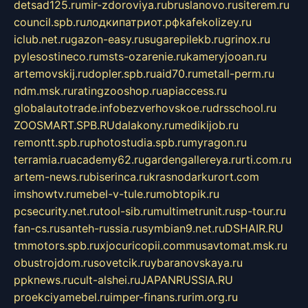
detsad125.ru
mir-zdoroviya.ru
bruslanovo.ru
siterem.ru
council.spb.ru
лодкипатриот.рф
kafekolizey.ru
iclub.net.ru
gazon-easy.ru
sugarepilekb.ru
grinox.ru
pylesostineco.ru
msts-ozarenie.ru
kameryjooan.ru
artemovskij.ru
dopler.spb.ru
aid70.ru
metall-perm.ru
ndm.msk.ru
ratingzooshop.ru
apiaccess.ru
globalautotrade.info
bezverhovskoe.ru
drsschool.ru
ZOOSMART.SPB.RU
dalakony.ru
medikijob.ru
remontt.spb.ru
photostudia.spb.ru
myragon.ru
terramia.ru
academy62.ru
gardengallereya.ru
rti.com.ru
artem-news.ru
biserinca.ru
krasnodarkurort.com
imshowtv.ru
mebel-v-tule.ru
mobtopik.ru
pcsecurity.net.ru
tool-sib.ru
multimetrunit.ru
sp-tour.ru
fan-cs.ru
santeh-russia.ru
symbian9.net.ru
DSHAIR.RU
tmmotors.spb.ru
xjocuricopii.com
musavtomat.msk.ru
obustrojdom.ru
sovetcik.ru
ybaranovskaya.ru
ppknews.ru
cult-alshei.ru
JAPANRUSSIA.RU
proekciyamebel.ru
imper-finans.ru
rim.org.ru