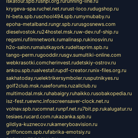
iskatour.spb.ru
snpi.org.ru
running-line.ru
krygeva-spa.ru
chel.net.ru
rust-loco.ru
dugshop.ru
hl-beta.spb.ru
school494.spb.ru
mymubaby.ru
epoha-metalband.ru
ngr.spb.ru
rusgosnews.com
dieselvostok.ru
24hostel.msk.ru
w-dev.ru
f-ship.ru
regsmi.ru
filmnetwork.ru
malinasp.ru
kinosvin.ru
h2o-salon.ru
malutkayork.ru
deltaprim.spb.ru
tango-perm.ru
gooddir.ru
sgv.su
multiki-online.com
webkrasotki.com
cherinvest.ru
detskiy-ostrov.ru
ankou.spb.ru
alvesta1.ru
pdf-creator.ru
nix-files.org.ru
sakhatoday.ru
elektrikersymboler.ru
sputnikyes.ru
golf2club.msk.ru
aeforums.ru
zallclub.ru
multimodal.msk.ru
habaigry.ru
haikko.ru
sobakopedia.ru
isz-fest.ru
ewnc.info
screensaver-clock.net.ru
volnav.spb.ru
comnat.ru
npf.net.ru
7bit.pp.ru
kalugatur.ru
tesiaes.ru
card.com.ru
kazanka.spb.ru
gildiya-kuznecov.ru
kameryboavision.ru
griffoncom.spb.ru
fabrika-emotsiy.ru