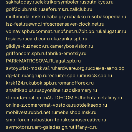
sakhatoday.ru
elektrikersymboler.ru
sputnikyes.ru
golf2club.msk.ru
aeforums.ru
zallclub.ru
multimodal.msk.ru
habaigry.ru
haikko.ru
sobakopedia.ru
isz-fest.ru
ewnc.info
screensaver-clock.net.ru
volnav.spb.ru
comnat.ru
npf.net.ru
7bit.pp.ru
kalugatur.ru
tesiaes.ru
card.com.ru
kazanka.spb.ru
gildiya-kuznecov.ru
kameryboavision.ru
griffoncom.spb.ru
fabrika-emotsiy.ru
PARK-MATROSOVA.RU
agat.spb.ru
avtoyurist-moskva1.ru
hardware.org.ru
схема-авто.рф
dg-lab.ru
angrup.ru
recruiter.spb.ru
music8.spb.ru
krsk124.ru
kubok.spb.ru
romanofforex.ru
analitikaplus.ru
spyonline.ru
zosikamery.ru
sloboda-ural.pp.ru
AUTO-COM.SU
hohota.net
alimy.ru
online-z.com
aromat-vostoka.ru
otdelkaexp.ru
mobilvest.ru
bbd.net.ru
mebelshop.msk.ru
smp-forum.ru
bastion-td.ru
kosmoscreative.ru
avrmotors.ru
art-galadesign.ru
tiffany-c.ru