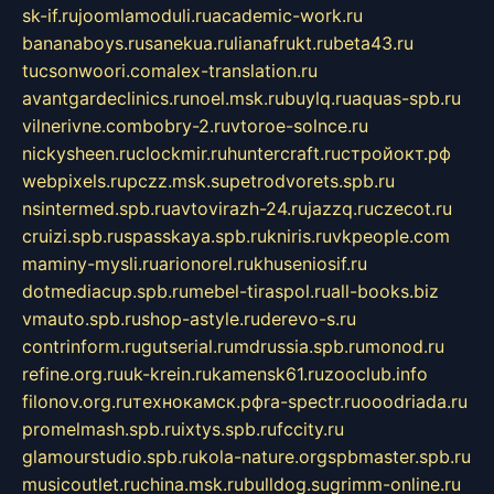
sk-if.ru
joomlamoduli.ru
academic-work.ru
bananaboys.ru
sanekua.ru
lianafrukt.ru
beta43.ru
tucsonwoori.com
alex-translation.ru
avantgardeclinics.ru
noel.msk.ru
buylq.ru
aquas-spb.ru
vilnerivne.com
bobry-2.ru
vtoroe-solnce.ru
nickysheen.ru
clockmir.ru
huntercraft.ru
стройокт.рф
webpixels.ru
pczz.msk.su
petrodvorets.spb.ru
nsintermed.spb.ru
avtovirazh-24.ru
jazzq.ru
czecot.ru
cruizi.spb.ru
spasskaya.spb.ru
kniris.ru
vkpeople.com
maminy-mysli.ru
arionorel.ru
khuseniosif.ru
dotmediacup.spb.ru
mebel-tiraspol.ru
all-books.biz
vmauto.spb.ru
shop-astyle.ru
derevo-s.ru
contrinform.ru
gutserial.ru
mdrussia.spb.ru
monod.ru
refine.org.ru
uk-krein.ru
kamensk61.ru
zooclub.info
filonov.org.ru
технокамск.рф
ra-spectr.ru
ooodriada.ru
promelmash.spb.ru
ixtys.spb.ru
fccity.ru
glamourstudio.spb.ru
kola-nature.org
spbmaster.spb.ru
musicoutlet.ru
china.msk.ru
bulldog.su
grimm-online.ru