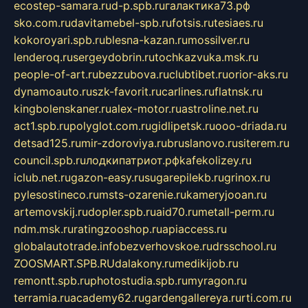
ecostep-samara.ru
d-p.spb.ru
галактика73.рф
sko.com.ru
davitamebel-spb.ru
fotsis.ru
tesiaes.ru
kokoroyari.spb.ru
blesna-kazan.ru
mossilver.ru
lenderoq.ru
sergeydobrin.ru
tochkazvuka.msk.ru
people-of-art.ru
bezzubova.ru
clubtibet.ru
orior-aks.ru
dynamoauto.ru
szk-favorit.ru
carlines.ru
flatnsk.ru
kingbolenskaner.ru
alex-motor.ru
astroline.net.ru
act1.spb.ru
polyglot.com.ru
gidlipetsk.ru
ooo-driada.ru
detsad125.ru
mir-zdoroviya.ru
bruslanovo.ru
siterem.ru
council.spb.ru
лодкипатриот.рф
kafekolizey.ru
iclub.net.ru
gazon-easy.ru
sugarepilekb.ru
grinox.ru
pylesostineco.ru
msts-ozarenie.ru
kameryjooan.ru
artemovskij.ru
dopler.spb.ru
aid70.ru
metall-perm.ru
ndm.msk.ru
ratingzooshop.ru
apiaccess.ru
globalautotrade.info
bezverhovskoe.ru
drsschool.ru
ZOOSMART.SPB.RU
dalakony.ru
medikijob.ru
remontt.spb.ru
photostudia.spb.ru
myragon.ru
terramia.ru
academy62.ru
gardengallereya.ru
rti.com.ru