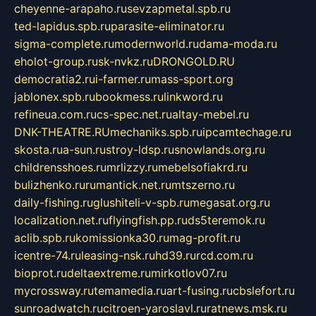
cheyenne-arapaho.ru
sevzapmetal.spb.ru
ted-lapidus.spb.ru
parasite-eliminator.ru
sigma-complete.ru
modernworld.ru
dama-moda.ru
eholot-group.ru
sk-nvkz.ru
DRONGOLD.RU
democratia2.ru
i-farmer.ru
mass-sport.org
jablonex.spb.ru
bookmess.ru
linkword.ru
refineua.com.ru
cs-spec.net.ru
altay-mebel.ru
DNK-THEATRE.RU
mechaniks.spb.ru
ipcamtechage.ru
skosta.ru
a-sun.ru
stroy-ldsp.ru
snowlands.org.ru
childrensshoes.ru
mrlizzy.ru
mebelsofiakrd.ru
bulizhenko.ru
rumantick.net.ru
mtszerno.ru
daily-fishing.ru
glushiteli-v-spb.ru
megasat.org.ru
localization.net.ru
flyingfish.pp.ru
ds5teremok.ru
aclib.spb.ru
komissionka30.ru
mag-profit.ru
icentre-74.ru
leasing-nsk.ru
hd39.ru
rcd.com.ru
bioprot.ru
deltaextreme.ru
mirkotlov07.ru
mycrossway.ru
temamedia.ru
art-fusing.ru
cbslefort.ru
sunroadwatch.ru
citroen-yaroslavl.ru
ratnews.msk.ru