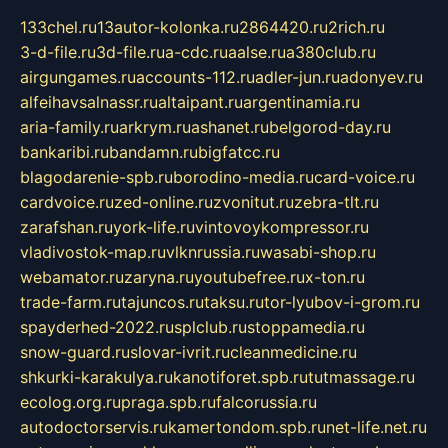
133chel.ru
13autor-kolonka.ru
2864420.ru
2rich.ru
3-d-file.ru
3d-file.ru
a-cdc.ru
aalse.ru
a380club.ru
airgungames.ru
accounts-112.ru
adler-jun.ru
adonyev.ru
alfeihavsalnassr.ru
altaipant.ru
argentinamia.ru
aria-family.ru
arkrym.ru
ashanet.ru
belgorod-day.ru
bankaribi.ru
bandamn.ru
bigfatcc.ru
blagodarenie-spb.ru
borodino-media.ru
card-voice.ru
cardvoice.ru
zed-online.ru
zvonitut.ru
zebra-tlt.ru
zarafshan.ru
york-life.ru
vintovoykompressor.ru
vladivostok-map.ru
vlknrussia.ru
wasabi-shop.ru
webamator.ru
zaryna.ru
youtubefree.ru
x-ton.ru
trade-farm.ru
tajuncos.ru
taksu.ru
tor-lyubov-i-grom.ru
spayderhed-2022.ru
splclub.ru
stoppamedia.ru
snow-guard.ru
slovar-ivrit.ru
cleanmedicine.ru
shkurki-karakulya.ru
kanotiforet.spb.ru
tutmassage.ru
ecolog.org.ru
praga.spb.ru
falcorussia.ru
autodoctorservis.ru
kamertondom.spb.ru
net-life.net.ru