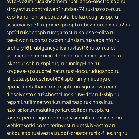
avto-vozim.ru
sakhcamera.ru
alliance-electro.spb.ru
stroyavt.ru
controlweb1.ru
tdsak74.ru
kinzozo-ru.ru
kvotka.ru
iron-snab.ru
costa-bella.ru
eugrus.pp.ru
associaciya39.ru
primexpo.spb.ru
bezmorchin.ru
ia2.ru
cpt21.ru
ispecspb.ru
regahost.ru
kolosok-elita.ru
tae-kwon.ru
consrio.com.ru
insiam.ru
avegainfo.ru
archery161.ru
bigencyclica.ru
vlast16.ru
korru.net
sarmiento.spb.su
extelopedia.ru
lammin-suo.spb.ru
iskatour.spb.ru
snpi.org.ru
running-line.ru
krygeva-spa.ru
chel.net.ru
rust-loco.ru
dugshop.ru
hl-beta.spb.ru
school494.spb.ru
mymubaby.ru
epoha-metalband.ru
ngr.spb.ru
rusgosnews.com
dieselvostok.ru
24hostel.msk.ru
w-dev.ru
f-ship.ru
regsmi.ru
filmnetwork.ru
malinasp.ru
kinosvin.ru
h2o-salon.ru
malutkayork.ru
deltaprim.spb.ru
tango-perm.ru
gooddir.ru
sgv.su
multiki-online.com
webkrasotki.com
cherinvest.ru
detskiy-ostrov.ru
ankou.spb.ru
alvesta1.ru
pdf-creator.ru
nix-files.org.ru