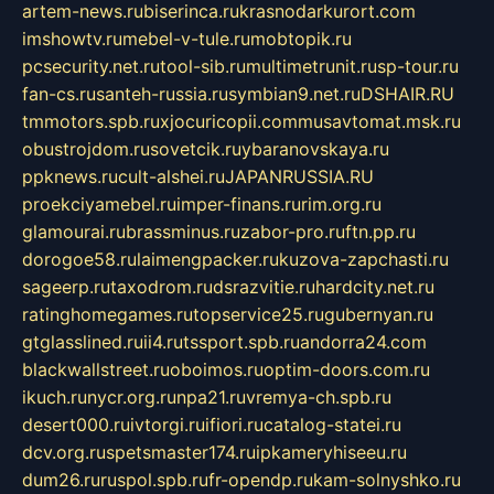
artem-news.ru
biserinca.ru
krasnodarkurort.com
imshowtv.ru
mebel-v-tule.ru
mobtopik.ru
pcsecurity.net.ru
tool-sib.ru
multimetrunit.ru
sp-tour.ru
fan-cs.ru
santeh-russia.ru
symbian9.net.ru
DSHAIR.RU
tmmotors.spb.ru
xjocuricopii.com
musavtomat.msk.ru
obustrojdom.ru
sovetcik.ru
ybaranovskaya.ru
ppknews.ru
cult-alshei.ru
JAPANRUSSIA.RU
proekciyamebel.ru
imper-finans.ru
rim.org.ru
glamourai.ru
brassminus.ru
zabor-pro.ru
ftn.pp.ru
dorogoe58.ru
laimengpacker.ru
kuzova-zapchasti.ru
sageerp.ru
taxodrom.ru
dsrazvitie.ru
hardcity.net.ru
ratinghomegames.ru
topservice25.ru
gubernyan.ru
gtglasslined.ru
ii4.ru
tssport.spb.ru
andorra24.com
blackwallstreet.ru
oboimos.ru
optim-doors.com.ru
ikuch.ru
nycr.org.ru
npa21.ru
vremya-ch.spb.ru
desert000.ru
ivtorgi.ru
ifiori.ru
catalog-statei.ru
dcv.org.ru
spetsmaster174.ru
ipkameryhiseeu.ru
dum26.ru
ruspol.spb.ru
fr-opendp.ru
kam-solnyshko.ru