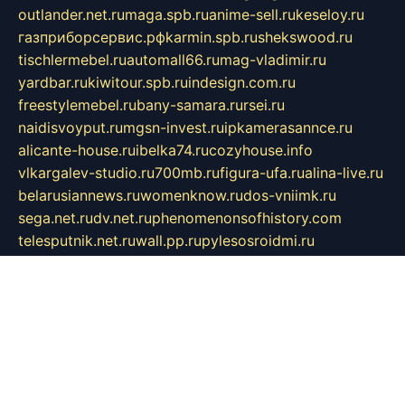
outlander.net.ru
maga.spb.ru
anime-sell.ru
keseloy.ru
газприборсервис.рф
karmin.spb.ru
shekswood.ru
tischlermebel.ru
automall66.ru
mag-vladimir.ru
yardbar.ru
kiwitour.spb.ru
indesign.com.ru
freestylemebel.ru
bany-samara.ru
rsei.ru
naidisvoyput.ru
mgsn-invest.ru
ipkamerasannce.ru
alicante-house.ru
ibelka74.ru
cozyhouse.info
vlkargalev-studio.ru
700mb.ru
figura-ufa.ru
alina-live.ru
belarusiannews.ru
womenknow.ru
dos-vniimk.ru
sega.net.ru
dv.net.ru
phenomenonsofhistory.com
telesputnik.net.ru
wall.pp.ru
pylesosroidmi.ru
gtc-clan.ru
cligs.ru
bibikazap.ru
popova.org.ru
netwhistler.spb.ru
bellvil.ru
bonzon.ru
iss-vladik.ru
defiparis.net.ru
las-gryzas.ru
amku.ru
electednews.spb.ru
feather.org.ru
spar72.ru
tankiigri.ru
dominus.com.ru
ibtree.ru
sanykool.pp.ru
unixlib.org.ru
menatep.spb.ru
gartenterrassen.ru
printeka.ru
skvozilka.com.ru
parkovka-pub.ru
lovemobi.ru
art-ru.ru