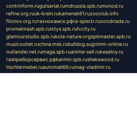
contrinform.ru
gutserial.ru
mdrussia.spb.ru
monod.ru
refine.org.ru
uk-krein.ru
kamensk61.ru
zooclub.info
filonov.org.ru
технокамск.рф
ra-spectr.ru
ooodriada.ru
promelmash.spb.ru
ixtys.spb.ru
fccity.ru
glamourstudio.spb.ru
kola-nature.org
spbmaster.spb.ru
musicoutlet.ru
china.msk.ru
bulldog.su
grimm-online.ru
outlander.net.ru
maga.spb.ru
anime-sell.ru
keseloy.ru
газприборсервис.рф
karmin.spb.ru
shekswood.ru
tischlermebel.ru
automall66.ru
mag-vladimir.ru
yardbar.ru
kiwitour.spb.ru
indesign.com.ru
freestylemebel.ru
bany-samara.ru
rsei.ru
naidisvoyput.ru
mgsn-invest.ru
ipkamerasannce.ru
alicante-house.ru
ibelka74.ru
cozyhouse.info
vlkargalev-studio.ru
700mb.ru
figura-ufa.ru
alina-live.ru
belarusiannews.ru
womenknow.ru
dos-vniimk.ru
sega.net.ru
dv.net.ru
phenomenonsofhistory.com
telesputnik.net.ru
wall.pp.ru
pylesosroidmi.ru
gtc-clan.ru
cligs.ru
bibikazap.ru
popova.org.ru