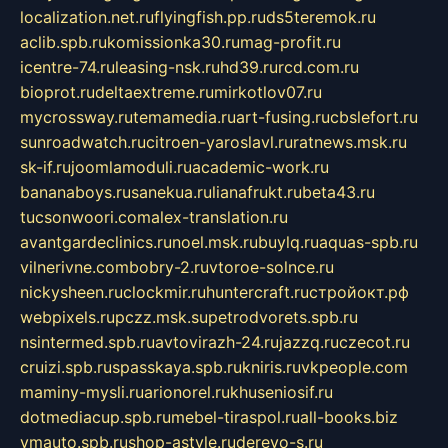
localization.net.ru
flyingfish.pp.ru
ds5teremok.ru
aclib.spb.ru
komissionka30.ru
mag-profit.ru
icentre-74.ru
leasing-nsk.ru
hd39.ru
rcd.com.ru
bioprot.ru
deltaextreme.ru
mirkotlov07.ru
mycrossway.ru
temamedia.ru
art-fusing.ru
cbslefort.ru
sunroadwatch.ru
citroen-yaroslavl.ru
ratnews.msk.ru
sk-if.ru
joomlamoduli.ru
academic-work.ru
bananaboys.ru
sanekua.ru
lianafrukt.ru
beta43.ru
tucsonwoori.com
alex-translation.ru
avantgardeclinics.ru
noel.msk.ru
buylq.ru
aquas-spb.ru
vilnerivne.com
bobry-2.ru
vtoroe-solnce.ru
nickysheen.ru
clockmir.ru
huntercraft.ru
стройокт.рф
webpixels.ru
pczz.msk.su
petrodvorets.spb.ru
nsintermed.spb.ru
avtovirazh-24.ru
jazzq.ru
czecot.ru
cruizi.spb.ru
spasskaya.spb.ru
kniris.ru
vkpeople.com
maminy-mysli.ru
arionorel.ru
khuseniosif.ru
dotmediacup.spb.ru
mebel-tiraspol.ru
all-books.biz
vmauto.spb.ru
shop-astyle.ru
derevo-s.ru