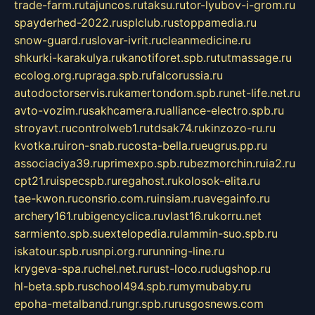
trade-farm.ru
tajuncos.ru
taksu.ru
tor-lyubov-i-grom.ru
spayderhed-2022.ru
splclub.ru
stoppamedia.ru
snow-guard.ru
slovar-ivrit.ru
cleanmedicine.ru
shkurki-karakulya.ru
kanotiforet.spb.ru
tutmassage.ru
ecolog.org.ru
praga.spb.ru
falcorussia.ru
autodoctorservis.ru
kamertondom.spb.ru
net-life.net.ru
avto-vozim.ru
sakhcamera.ru
alliance-electro.spb.ru
stroyavt.ru
controlweb1.ru
tdsak74.ru
kinzozo-ru.ru
kvotka.ru
iron-snab.ru
costa-bella.ru
eugrus.pp.ru
associaciya39.ru
primexpo.spb.ru
bezmorchin.ru
ia2.ru
cpt21.ru
ispecspb.ru
regahost.ru
kolosok-elita.ru
tae-kwon.ru
consrio.com.ru
insiam.ru
avegainfo.ru
archery161.ru
bigencyclica.ru
vlast16.ru
korru.net
sarmiento.spb.su
extelopedia.ru
lammin-suo.spb.ru
iskatour.spb.ru
snpi.org.ru
running-line.ru
krygeva-spa.ru
chel.net.ru
rust-loco.ru
dugshop.ru
hl-beta.spb.ru
school494.spb.ru
mymubaby.ru
epoha-metalband.ru
ngr.spb.ru
rusgosnews.com