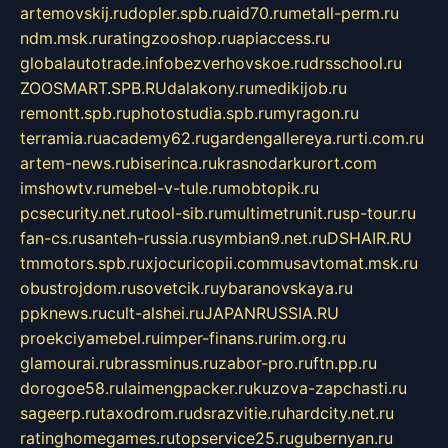
artemovskij.ru
dopler.spb.ru
aid70.ru
metall-perm.ru
ndm.msk.ru
ratingzooshop.ru
apiaccess.ru
globalautotrade.info
bezverhovskoe.ru
drsschool.ru
ZOOSMART.SPB.RU
dalakony.ru
medikijob.ru
remontt.spb.ru
photostudia.spb.ru
myragon.ru
terramia.ru
academy62.ru
gardengallereya.ru
rti.com.ru
artem-news.ru
biserinca.ru
krasnodarkurort.com
imshowtv.ru
mebel-v-tule.ru
mobtopik.ru
pcsecurity.net.ru
tool-sib.ru
multimetrunit.ru
sp-tour.ru
fan-cs.ru
santeh-russia.ru
symbian9.net.ru
DSHAIR.RU
tmmotors.spb.ru
xjocuricopii.com
musavtomat.msk.ru
obustrojdom.ru
sovetcik.ru
ybaranovskaya.ru
ppknews.ru
cult-alshei.ru
JAPANRUSSIA.RU
proekciyamebel.ru
imper-finans.ru
rim.org.ru
glamourai.ru
brassminus.ru
zabor-pro.ru
ftn.pp.ru
dorogoe58.ru
laimengpacker.ru
kuzova-zapchasti.ru
sageerp.ru
taxodrom.ru
dsrazvitie.ru
hardcity.net.ru
ratinghomegames.ru
topservice25.ru
gubernyan.ru