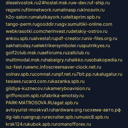
dieselvostok.ru
24hostel.msk.ru
w-dev.ru
f-ship.ru
regsmi.ru
filmnetwork.ru
malinasp.ru
kinosvin.ru
h2o-salon.ru
malutkayork.ru
deltaprim.spb.ru
tango-perm.ru
gooddir.ru
sgv.su
multiki-online.com
webkrasotki.com
cherinvest.ru
detskiy-ostrov.ru
ankou.spb.ru
alvesta1.ru
pdf-creator.ru
nix-files.org.ru
sakhatoday.ru
elektrikersymboler.ru
sputnikyes.ru
golf2club.msk.ru
aeforums.ru
zallclub.ru
multimodal.msk.ru
habaigry.ru
haikko.ru
sobakopedia.ru
isz-fest.ru
ewnc.info
screensaver-clock.net.ru
volnav.spb.ru
comnat.ru
npf.net.ru
7bit.pp.ru
kalugatur.ru
tesiaes.ru
card.com.ru
kazanka.spb.ru
gildiya-kuznecov.ru
kameryboavision.ru
griffoncom.spb.ru
fabrika-emotsiy.ru
PARK-MATROSOVA.RU
agat.spb.ru
avtoyurist-moskva1.ru
hardware.org.ru
схема-авто.рф
dg-lab.ru
angrup.ru
recruiter.spb.ru
music8.spb.ru
krsk124.ru
kubok.spb.ru
romanofforex.ru