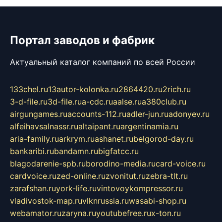
Портал заводов и фабрик
Актуальный каталог компаний по всей России
133chel.ru
13autor-kolonka.ru
2864420.ru
2rich.ru
3-d-file.ru
3d-file.ru
a-cdc.ru
aalse.ru
a380club.ru
airgungames.ru
accounts-112.ru
adler-jun.ru
adonyev.ru
alfeihavsalnassr.ru
altaipant.ru
argentinamia.ru
aria-family.ru
arkrym.ru
ashanet.ru
belgorod-day.ru
bankaribi.ru
bandamn.ru
bigfatcc.ru
blagodarenie-spb.ru
borodino-media.ru
card-voice.ru
cardvoice.ru
zed-online.ru
zvonitut.ru
zebra-tlt.ru
zarafshan.ru
york-life.ru
vintovoykompressor.ru
vladivostok-map.ru
vlknrussia.ru
wasabi-shop.ru
webamator.ru
zaryna.ru
youtubefree.ru
x-ton.ru