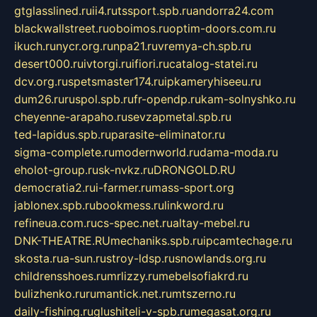
gtglasslined.ru
ii4.ru
tssport.spb.ru
andorra24.com
blackwallstreet.ru
oboimos.ru
optim-doors.com.ru
ikuch.ru
nycr.org.ru
npa21.ru
vremya-ch.spb.ru
desert000.ru
ivtorgi.ru
ifiori.ru
catalog-statei.ru
dcv.org.ru
spetsmaster174.ru
ipkameryhiseeu.ru
dum26.ru
ruspol.spb.ru
fr-opendp.ru
kam-solnyshko.ru
cheyenne-arapaho.ru
sevzapmetal.spb.ru
ted-lapidus.spb.ru
parasite-eliminator.ru
sigma-complete.ru
modernworld.ru
dama-moda.ru
eholot-group.ru
sk-nvkz.ru
DRONGOLD.RU
democratia2.ru
i-farmer.ru
mass-sport.org
jablonex.spb.ru
bookmess.ru
linkword.ru
refineua.com.ru
cs-spec.net.ru
altay-mebel.ru
DNK-THEATRE.RU
mechaniks.spb.ru
ipcamtechage.ru
skosta.ru
a-sun.ru
stroy-ldsp.ru
snowlands.org.ru
childrensshoes.ru
mrlizzy.ru
mebelsofiakrd.ru
bulizhenko.ru
rumantick.net.ru
mtszerno.ru
daily-fishing.ru
glushiteli-v-spb.ru
megasat.org.ru