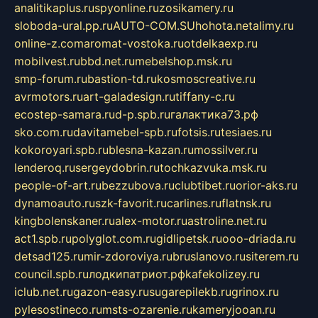
analitikaplus.ru
spyonline.ru
zosikamery.ru
sloboda-ural.pp.ru
AUTO-COM.SU
hohota.net
alimy.ru
online-z.com
aromat-vostoka.ru
otdelkaexp.ru
mobilvest.ru
bbd.net.ru
mebelshop.msk.ru
smp-forum.ru
bastion-td.ru
kosmoscreative.ru
avrmotors.ru
art-galadesign.ru
tiffany-c.ru
ecostep-samara.ru
d-p.spb.ru
галактика73.рф
sko.com.ru
davitamebel-spb.ru
fotsis.ru
tesiaes.ru
kokoroyari.spb.ru
blesna-kazan.ru
mossilver.ru
lenderoq.ru
sergeydobrin.ru
tochkazvuka.msk.ru
people-of-art.ru
bezzubova.ru
clubtibet.ru
orior-aks.ru
dynamoauto.ru
szk-favorit.ru
carlines.ru
flatnsk.ru
kingbolenskaner.ru
alex-motor.ru
astroline.net.ru
act1.spb.ru
polyglot.com.ru
gidlipetsk.ru
ooo-driada.ru
detsad125.ru
mir-zdoroviya.ru
bruslanovo.ru
siterem.ru
council.spb.ru
лодкипатриот.рф
kafekolizey.ru
iclub.net.ru
gazon-easy.ru
sugarepilekb.ru
grinox.ru
pylesostineco.ru
msts-ozarenie.ru
kameryjooan.ru