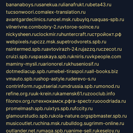
bananaboys.ru
sanekua.ru
lianafrukt.ru
beta43.ru
tucsonwoori.com
alex-translation.ru
avantgardeclinics.ru
noel.msk.ru
buylq.ru
aquas-spb.ru
vilnerivne.com
bobry-2.ru
vtoroe-solnce.ru
nickysheen.ru
clockmir.ru
huntercraft.ru
стройокт.рф
webpixels.ru
pczz.msk.su
petrodvorets.spb.ru
nsintermed.spb.ru
avtovirazh-24.ru
jazzq.ru
czecot.ru
cruizi.spb.ru
spasskaya.spb.ru
kniris.ru
vkpeople.com
maminy-mysli.ru
arionorel.ru
khuseniosif.ru
dotmediacup.spb.ru
mebel-tiraspol.ru
all-books.biz
vmauto.spb.ru
shop-astyle.ru
derevo-s.ru
contrinform.ru
gutserial.ru
mdrussia.spb.ru
monod.ru
refine.org.ru
uk-krein.ru
kamensk61.ru
zooclub.info
filonov.org.ru
технокамск.рф
ra-spectr.ru
ooodriada.ru
promelmash.spb.ru
ixtys.spb.ru
fccity.ru
glamourstudio.spb.ru
kola-nature.org
spbmaster.spb.ru
musicoutlet.ru
china.msk.ru
bulldog.su
grimm-online.ru
outlander.net.ru
maga.spb.ru
anime-sell.ru
keseloy.ru