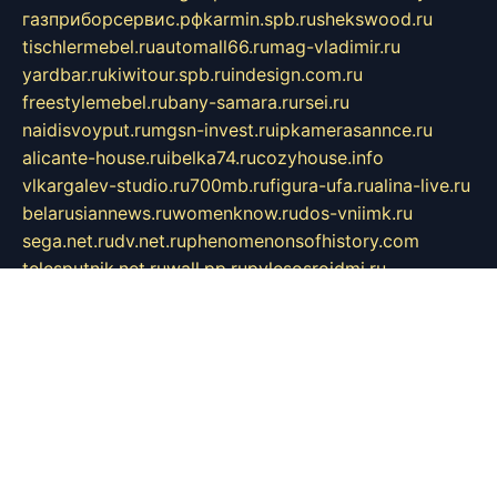
газприборсервис.рф
karmin.spb.ru
shekswood.ru
tischlermebel.ru
automall66.ru
mag-vladimir.ru
yardbar.ru
kiwitour.spb.ru
indesign.com.ru
freestylemebel.ru
bany-samara.ru
rsei.ru
naidisvoyput.ru
mgsn-invest.ru
ipkamerasannce.ru
alicante-house.ru
ibelka74.ru
cozyhouse.info
vlkargalev-studio.ru
700mb.ru
figura-ufa.ru
alina-live.ru
belarusiannews.ru
womenknow.ru
dos-vniimk.ru
sega.net.ru
dv.net.ru
phenomenonsofhistory.com
telesputnik.net.ru
wall.pp.ru
pylesosroidmi.ru
gtc-clan.ru
cligs.ru
bibikazap.ru
popova.org.ru
netwhistler.spb.ru
bellvil.ru
bonzon.ru
iss-vladik.ru
defiparis.net.ru
las-gryzas.ru
amku.ru
electednews.spb.ru
feather.org.ru
spar72.ru
tankiigri.ru
dominus.com.ru
ibtree.ru
sanykool.pp.ru
unixlib.org.ru
menatep.spb.ru
gartenterrassen.ru
printeka.ru
skvozilka.com.ru
parkovka-pub.ru
lovemobi.ru
art-ru.ru
emulatorz.com.ru
alucomp.com.ru
tatforum.com.ru