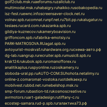
golf2club.msk.ru
aeforums.ru
zallclub.ru
multimodal.msk.ru
habaigry.ru
haikko.ru
sobakopedia.ru
isz-fest.ru
ewnc.info
screensaver-clock.net.ru
volnav.spb.ru
comnat.ru
npf.net.ru
7bit.pp.ru
kalugatur.ru
tesiaes.ru
card.com.ru
kazanka.spb.ru
gildiya-kuznecov.ru
kameryboavision.ru
griffoncom.spb.ru
fabrika-emotsiy.ru
PARK-MATROSOVA.RU
agat.spb.ru
avtoyurist-moskva1.ru
hardware.org.ru
схема-авто.рф
dg-lab.ru
angrup.ru
recruiter.spb.ru
music8.spb.ru
krsk124.ru
kubok.spb.ru
romanofforex.ru
analitikaplus.ru
spyonline.ru
zosikamery.ru
sloboda-ural.pp.ru
AUTO-COM.SU
hohota.net
alimy.ru
online-z.com
aromat-vostoka.ru
otdelkaexp.ru
mobilvest.ru
bbd.net.ru
mebelshop.msk.ru
smp-forum.ru
bastion-td.ru
kosmoscreative.ru
avrmotors.ru
art-galadesign.ru
tiffany-c.ru
ecostep-samara.ru
d-p.spb.ru
галактика73.рф