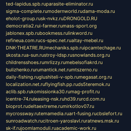
ted-lapidus.spb.ru
parasite-eliminator.ru
sigma-complete.ru
modernworld.ru
dama-moda.ru
eholot-group.ru
sk-nvkz.ru
DRONGOLD.RU
democratia2.ru
i-farmer.ru
mass-sport.org
jablonex.spb.ru
bookmess.ru
linkword.ru
refineua.com.ru
cs-spec.net.ru
altay-mebel.ru
DNK-THEATRE.RU
mechaniks.spb.ru
ipcamtechage.ru
skosta.ru
a-sun.ru
stroy-ldsp.ru
snowlands.org.ru
childrensshoes.ru
mrlizzy.ru
mebelsofiakrd.ru
bulizhenko.ru
rumantick.net.ru
mtszerno.ru
daily-fishing.ru
glushiteli-v-spb.ru
megasat.org.ru
localization.net.ru
flyingfish.pp.ru
ds5teremok.ru
aclib.spb.ru
komissionka30.ru
mag-profit.ru
icentre-74.ru
leasing-nsk.ru
hd39.ru
rcd.com.ru
bioprot.ru
deltaextreme.ru
mirkotlov07.ru
mycrossway.ru
temamedia.ru
art-fusing.ru
cbslefort.ru
sunroadwatch.ru
citroen-yaroslavl.ru
ratnews.msk.ru
sk-if.ru
joomlamoduli.ru
academic-work.ru