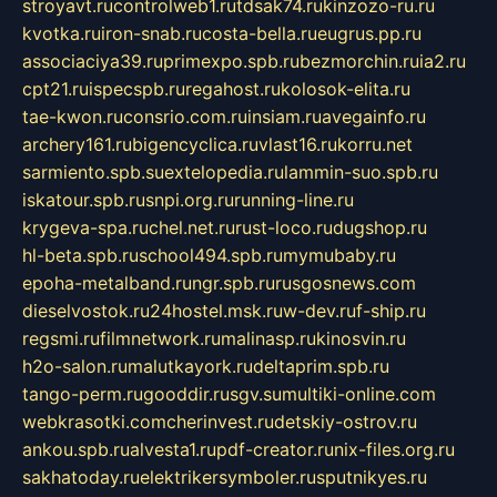
stroyavt.ru
controlweb1.ru
tdsak74.ru
kinzozo-ru.ru
kvotka.ru
iron-snab.ru
costa-bella.ru
eugrus.pp.ru
associaciya39.ru
primexpo.spb.ru
bezmorchin.ru
ia2.ru
cpt21.ru
ispecspb.ru
regahost.ru
kolosok-elita.ru
tae-kwon.ru
consrio.com.ru
insiam.ru
avegainfo.ru
archery161.ru
bigencyclica.ru
vlast16.ru
korru.net
sarmiento.spb.su
extelopedia.ru
lammin-suo.spb.ru
iskatour.spb.ru
snpi.org.ru
running-line.ru
krygeva-spa.ru
chel.net.ru
rust-loco.ru
dugshop.ru
hl-beta.spb.ru
school494.spb.ru
mymubaby.ru
epoha-metalband.ru
ngr.spb.ru
rusgosnews.com
dieselvostok.ru
24hostel.msk.ru
w-dev.ru
f-ship.ru
regsmi.ru
filmnetwork.ru
malinasp.ru
kinosvin.ru
h2o-salon.ru
malutkayork.ru
deltaprim.spb.ru
tango-perm.ru
gooddir.ru
sgv.su
multiki-online.com
webkrasotki.com
cherinvest.ru
detskiy-ostrov.ru
ankou.spb.ru
alvesta1.ru
pdf-creator.ru
nix-files.org.ru
sakhatoday.ru
elektrikersymboler.ru
sputnikyes.ru