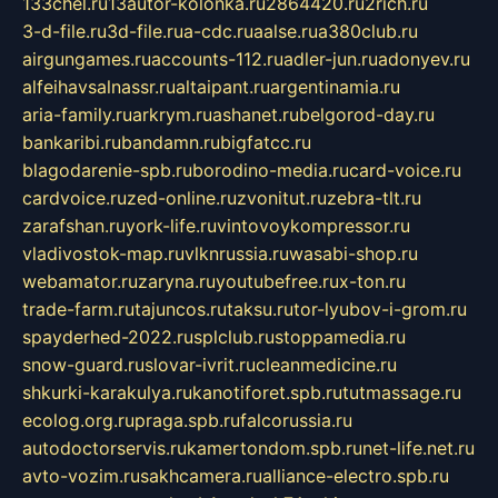
133chel.ru
13autor-kolonka.ru
2864420.ru
2rich.ru
3-d-file.ru
3d-file.ru
a-cdc.ru
aalse.ru
a380club.ru
airgungames.ru
accounts-112.ru
adler-jun.ru
adonyev.ru
alfeihavsalnassr.ru
altaipant.ru
argentinamia.ru
aria-family.ru
arkrym.ru
ashanet.ru
belgorod-day.ru
bankaribi.ru
bandamn.ru
bigfatcc.ru
blagodarenie-spb.ru
borodino-media.ru
card-voice.ru
cardvoice.ru
zed-online.ru
zvonitut.ru
zebra-tlt.ru
zarafshan.ru
york-life.ru
vintovoykompressor.ru
vladivostok-map.ru
vlknrussia.ru
wasabi-shop.ru
webamator.ru
zaryna.ru
youtubefree.ru
x-ton.ru
trade-farm.ru
tajuncos.ru
taksu.ru
tor-lyubov-i-grom.ru
spayderhed-2022.ru
splclub.ru
stoppamedia.ru
snow-guard.ru
slovar-ivrit.ru
cleanmedicine.ru
shkurki-karakulya.ru
kanotiforet.spb.ru
tutmassage.ru
ecolog.org.ru
praga.spb.ru
falcorussia.ru
autodoctorservis.ru
kamertondom.spb.ru
net-life.net.ru
avto-vozim.ru
sakhcamera.ru
alliance-electro.spb.ru