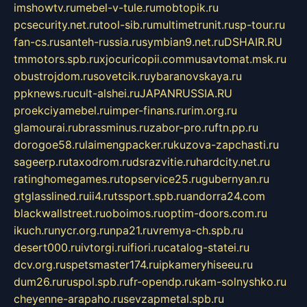
imshowtv.ru
mebel-v-tule.ru
mobtopik.ru
pcsecurity.net.ru
tool-sib.ru
multimetrunit.ru
sp-tour.ru
fan-cs.ru
santeh-russia.ru
symbian9.net.ru
DSHAIR.RU
tmmotors.spb.ru
xjocuricopii.com
musavtomat.msk.ru
obustrojdom.ru
sovetcik.ru
ybaranovskaya.ru
ppknews.ru
cult-alshei.ru
JAPANRUSSIA.RU
proekciyamebel.ru
imper-finans.ru
rim.org.ru
glamourai.ru
brassminus.ru
zabor-pro.ru
ftn.pp.ru
dorogoe58.ru
laimengpacker.ru
kuzova-zapchasti.ru
sageerp.ru
taxodrom.ru
dsrazvitie.ru
hardcity.net.ru
ratinghomegames.ru
topservice25.ru
gubernyan.ru
gtglasslined.ru
ii4.ru
tssport.spb.ru
andorra24.com
blackwallstreet.ru
oboimos.ru
optim-doors.com.ru
ikuch.ru
nycr.org.ru
npa21.ru
vremya-ch.spb.ru
desert000.ru
ivtorgi.ru
ifiori.ru
catalog-statei.ru
dcv.org.ru
spetsmaster174.ru
ipkameryhiseeu.ru
dum26.ru
ruspol.spb.ru
fr-opendp.ru
kam-solnyshko.ru
cheyenne-arapaho.ru
sevzapmetal.spb.ru