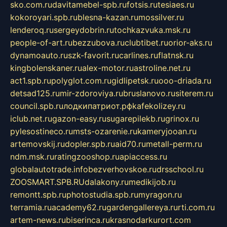
sko.com.ru
davitamebel-spb.ru
fotsis.ru
tesiaes.ru
kokoroyari.spb.ru
blesna-kazan.ru
mossilver.ru
lenderoq.ru
sergeydobrin.ru
tochkazvuka.msk.ru
people-of-art.ru
bezzubova.ru
clubtibet.ru
orior-aks.ru
dynamoauto.ru
szk-favorit.ru
carlines.ru
flatnsk.ru
kingbolenskaner.ru
alex-motor.ru
astroline.net.ru
act1.spb.ru
polyglot.com.ru
gidlipetsk.ru
ooo-driada.ru
detsad125.ru
mir-zdoroviya.ru
bruslanovo.ru
siterem.ru
council.spb.ru
лодкипатриот.рф
kafekolizey.ru
iclub.net.ru
gazon-easy.ru
sugarepilekb.ru
grinox.ru
pylesostineco.ru
msts-ozarenie.ru
kameryjooan.ru
artemovskij.ru
dopler.spb.ru
aid70.ru
metall-perm.ru
ndm.msk.ru
ratingzooshop.ru
apiaccess.ru
globalautotrade.info
bezverhovskoe.ru
drsschool.ru
ZOOSMART.SPB.RU
dalakony.ru
medikijob.ru
remontt.spb.ru
photostudia.spb.ru
myragon.ru
terramia.ru
academy62.ru
gardengallereya.ru
rti.com.ru
artem-news.ru
biserinca.ru
krasnodarkurort.com