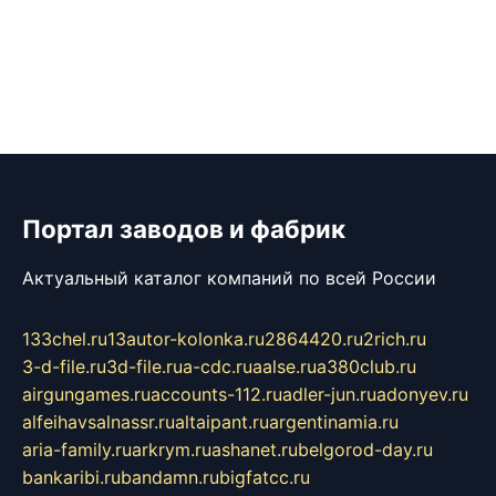
Портал заводов и фабрик
Актуальный каталог компаний по всей России
133chel.ru
13autor-kolonka.ru
2864420.ru
2rich.ru
3-d-file.ru
3d-file.ru
a-cdc.ru
aalse.ru
a380club.ru
airgungames.ru
accounts-112.ru
adler-jun.ru
adonyev.ru
alfeihavsalnassr.ru
altaipant.ru
argentinamia.ru
aria-family.ru
arkrym.ru
ashanet.ru
belgorod-day.ru
bankaribi.ru
bandamn.ru
bigfatcc.ru