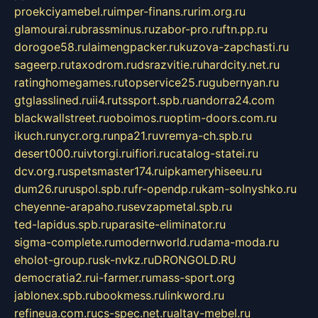
proekciyamebel.ru
imper-finans.ru
rim.org.ru
glamourai.ru
brassminus.ru
zabor-pro.ru
ftn.pp.ru
dorogoe58.ru
laimengpacker.ru
kuzova-zapchasti.ru
sageerp.ru
taxodrom.ru
dsrazvitie.ru
hardcity.net.ru
ratinghomegames.ru
topservice25.ru
gubernyan.ru
gtglasslined.ru
ii4.ru
tssport.spb.ru
andorra24.com
blackwallstreet.ru
oboimos.ru
optim-doors.com.ru
ikuch.ru
nycr.org.ru
npa21.ru
vremya-ch.spb.ru
desert000.ru
ivtorgi.ru
ifiori.ru
catalog-statei.ru
dcv.org.ru
spetsmaster174.ru
ipkameryhiseeu.ru
dum26.ru
ruspol.spb.ru
fr-opendp.ru
kam-solnyshko.ru
cheyenne-arapaho.ru
sevzapmetal.spb.ru
ted-lapidus.spb.ru
parasite-eliminator.ru
sigma-complete.ru
modernworld.ru
dama-moda.ru
eholot-group.ru
sk-nvkz.ru
DRONGOLD.RU
democratia2.ru
i-farmer.ru
mass-sport.org
jablonex.spb.ru
bookmess.ru
linkword.ru
refineua.com.ru
cs-spec.net.ru
altay-mebel.ru