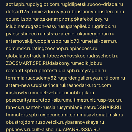
act1.spb.ru
polyglot.com.ru
gidlipetsk.ru
ooo-driada.ru
detsad125.ru
mir-zdoroviya.ru
bruslanovo.ru
siterem.ru
council.spb.ru
лодкипатриот.рф
kafekolizey.ru
iclub.net.ru
gazon-easy.ru
sugarepilekb.ru
grinox.ru
pylesostineco.ru
msts-ozarenie.ru
kameryjooan.ru
artemovskij.ru
dopler.spb.ru
aid70.ru
metall-perm.ru
ndm.msk.ru
ratingzooshop.ru
apiaccess.ru
globalautotrade.info
bezverhovskoe.ru
drsschool.ru
ZOOSMART.SPB.RU
dalakony.ru
medikijob.ru
remontt.spb.ru
photostudia.spb.ru
myragon.ru
terramia.ru
academy62.ru
gardengallereya.ru
rti.com.ru
artem-news.ru
biserinca.ru
krasnodarkurort.com
imshowtv.ru
mebel-v-tule.ru
mobtopik.ru
pcsecurity.net.ru
tool-sib.ru
multimetrunit.ru
sp-tour.ru
fan-cs.ru
santeh-russia.ru
symbian9.net.ru
DSHAIR.RU
tmmotors.spb.ru
xjocuricopii.com
musavtomat.msk.ru
obustrojdom.ru
sovetcik.ru
ybaranovskaya.ru
ppknews.ru
cult-alshei.ru
JAPANRUSSIA.RU