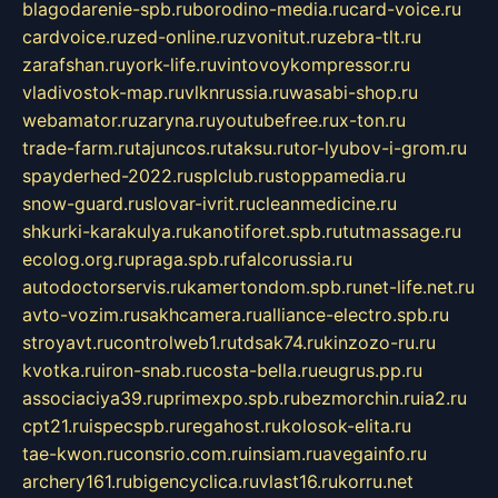
blagodarenie-spb.ru
borodino-media.ru
card-voice.ru
cardvoice.ru
zed-online.ru
zvonitut.ru
zebra-tlt.ru
zarafshan.ru
york-life.ru
vintovoykompressor.ru
vladivostok-map.ru
vlknrussia.ru
wasabi-shop.ru
webamator.ru
zaryna.ru
youtubefree.ru
x-ton.ru
trade-farm.ru
tajuncos.ru
taksu.ru
tor-lyubov-i-grom.ru
spayderhed-2022.ru
splclub.ru
stoppamedia.ru
snow-guard.ru
slovar-ivrit.ru
cleanmedicine.ru
shkurki-karakulya.ru
kanotiforet.spb.ru
tutmassage.ru
ecolog.org.ru
praga.spb.ru
falcorussia.ru
autodoctorservis.ru
kamertondom.spb.ru
net-life.net.ru
avto-vozim.ru
sakhcamera.ru
alliance-electro.spb.ru
stroyavt.ru
controlweb1.ru
tdsak74.ru
kinzozo-ru.ru
kvotka.ru
iron-snab.ru
costa-bella.ru
eugrus.pp.ru
associaciya39.ru
primexpo.spb.ru
bezmorchin.ru
ia2.ru
cpt21.ru
ispecspb.ru
regahost.ru
kolosok-elita.ru
tae-kwon.ru
consrio.com.ru
insiam.ru
avegainfo.ru
archery161.ru
bigencyclica.ru
vlast16.ru
korru.net