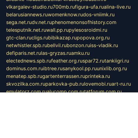
vlkargalev-studio.ru
700mb.ru
figura-ufa.ru
alina-live.ru
belarusiannews.ru
womenknow.ru
dos-vniimk.ru
sega.net.ru
dv.net.ru
phenomenonsofhistory.com
telesputnik.net.ru
wall.pp.ru
pylesosroidmi.ru
gtc-clan.ru
cligs.ru
bibikazap.ru
popova.org.ru
netwhistler.spb.ru
bellvil.ru
bonzon.ru
iss-vladik.ru
defiparis.net.ru
las-gryzas.ru
amku.ru
electednews.spb.ru
feather.org.ru
spar72.ru
tankiigri.ru
dominus.com.ru
ibtree.ru
sanykool.pp.ru
unixlib.org.ru
menatep.spb.ru
gartenterrassen.ru
printeka.ru
skvozilka.com.ru
parkovka-pub.ru
lovemobi.ru
art-ru.ru
emulatorz.com.ru
alucomp.com.ru
tatforum.com.ru
alternativa-profi.ru
dermakler.ru
artsurvey.ru
aredir.ru
khimspas.ru
centr-maxi.ru
2018r.ru
bort-stomer-defort.ru
professional2.ru
gibsons.ru
artselena.ru
art-pilot.ru
ingredient.spb.ru
npfpolimer.spb.ru
argentum.spb.ru
hom-edu.ru
af-num.ru
cashadvanceamericasev.org
trexp.spb.ru