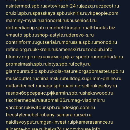
nsintermed.spb.ru
avtovirazh-24.ru
jazzq.ru
czecot.ru
cruizi.spb.ru
spasskaya.spb.ru
kniris.ru
vkpeople.com
maminy-mysli.ru
arionorel.ru
khuseniosif.ru
dotmediacup.spb.ru
mebel-tiraspol.ru
all-books.biz
vmauto.spb.ru
shop-astyle.ru
derevo-s.ru
contrinform.ru
gutserial.ru
mdrussia.spb.ru
monod.ru
refine.org.ru
uk-krein.ru
kamensk61.ru
zooclub.info
filonov.org.ru
технокамск.рф
ra-spectr.ru
ooodriada.ru
promelmash.spb.ru
ixtys.spb.ru
fccity.ru
glamourstudio.spb.ru
kola-nature.org
spbmaster.spb.ru
musicoutlet.ru
china.msk.ru
bulldog.su
grimm-online.ru
outlander.net.ru
maga.spb.ru
anime-sell.ru
keseloy.ru
газприборсервис.рф
karmin.spb.ru
shekswood.ru
tischlermebel.ru
automall66.ru
mag-vladimir.ru
yardbar.ru
kiwitour.spb.ru
indesign.com.ru
freestylemebel.ru
bany-samara.ru
rsei.ru
naidisvoyput.ru
mgsn-invest.ru
ipkamerasannce.ru
alicante-house.ru
ibelka74.ru
cozyhouse.info