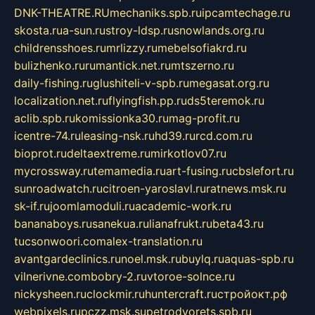
DNK-THEATRE.RU
mechaniks.spb.ru
ipcamtechage.ru
skosta.ru
a-sun.ru
stroy-ldsp.ru
snowlands.org.ru
childrensshoes.ru
mrlizzy.ru
mebelsofiakrd.ru
bulizhenko.ru
rumantick.net.ru
mtszerno.ru
daily-fishing.ru
glushiteli-v-spb.ru
megasat.org.ru
localization.net.ru
flyingfish.pp.ru
ds5teremok.ru
aclib.spb.ru
komissionka30.ru
mag-profit.ru
icentre-74.ru
leasing-nsk.ru
hd39.ru
rcd.com.ru
bioprot.ru
deltaextreme.ru
mirkotlov07.ru
mycrossway.ru
temamedia.ru
art-fusing.ru
cbslefort.ru
sunroadwatch.ru
citroen-yaroslavl.ru
ratnews.msk.ru
sk-if.ru
joomlamoduli.ru
academic-work.ru
bananaboys.ru
sanekua.ru
lianafrukt.ru
beta43.ru
tucsonwoori.com
alex-translation.ru
avantgardeclinics.ru
noel.msk.ru
buylq.ru
aquas-spb.ru
vilnerivne.com
bobry-2.ru
vtoroe-solnce.ru
nickysheen.ru
clockmir.ru
huntercraft.ru
стройокт.рф
webpixels.ru
pczz.msk.su
petrodvorets.spb.ru