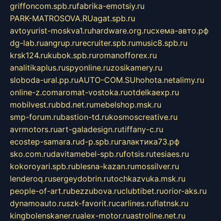
griffoncom.spb.ru
fabrika-emotsiy.ru
PARK-MATROSOVA.RU
agat.spb.ru
avtoyurist-moskva1.ru
hardware.org.ru
схема-авто.рф
dg-lab.ru
angrup.ru
recruiter.spb.ru
music8.spb.ru
krsk124.ru
kubok.spb.ru
romanofforex.ru
analitikaplus.ru
spyonline.ru
zosikamery.ru
sloboda-ural.pp.ru
AUTO-COM.SU
hohota.net
alimy.ru
online-z.com
aromat-vostoka.ru
otdelkaexp.ru
mobilvest.ru
bbd.net.ru
mebelshop.msk.ru
smp-forum.ru
bastion-td.ru
kosmoscreative.ru
avrmotors.ru
art-galadesign.ru
tiffany-c.ru
ecostep-samara.ru
d-p.spb.ru
галактика73.рф
sko.com.ru
davitamebel-spb.ru
fotsis.ru
tesiaes.ru
kokoroyari.spb.ru
blesna-kazan.ru
mossilver.ru
lenderoq.ru
sergeydobrin.ru
tochkazvuka.msk.ru
people-of-art.ru
bezzubova.ru
clubtibet.ru
orior-aks.ru
dynamoauto.ru
szk-favorit.ru
carlines.ru
flatnsk.ru
kingbolenskaner.ru
alex-motor.ru
astroline.net.ru