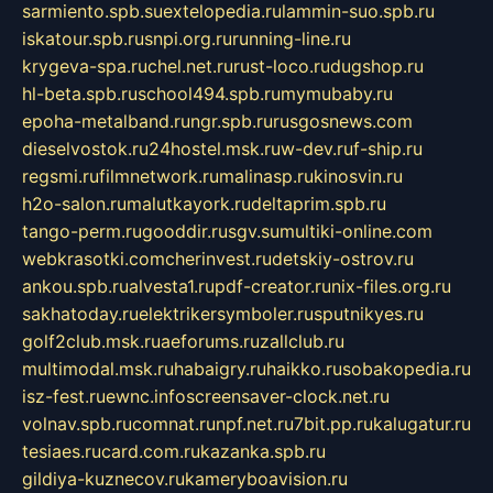
sarmiento.spb.su
extelopedia.ru
lammin-suo.spb.ru
iskatour.spb.ru
snpi.org.ru
running-line.ru
krygeva-spa.ru
chel.net.ru
rust-loco.ru
dugshop.ru
hl-beta.spb.ru
school494.spb.ru
mymubaby.ru
epoha-metalband.ru
ngr.spb.ru
rusgosnews.com
dieselvostok.ru
24hostel.msk.ru
w-dev.ru
f-ship.ru
regsmi.ru
filmnetwork.ru
malinasp.ru
kinosvin.ru
h2o-salon.ru
malutkayork.ru
deltaprim.spb.ru
tango-perm.ru
gooddir.ru
sgv.su
multiki-online.com
webkrasotki.com
cherinvest.ru
detskiy-ostrov.ru
ankou.spb.ru
alvesta1.ru
pdf-creator.ru
nix-files.org.ru
sakhatoday.ru
elektrikersymboler.ru
sputnikyes.ru
golf2club.msk.ru
aeforums.ru
zallclub.ru
multimodal.msk.ru
habaigry.ru
haikko.ru
sobakopedia.ru
isz-fest.ru
ewnc.info
screensaver-clock.net.ru
volnav.spb.ru
comnat.ru
npf.net.ru
7bit.pp.ru
kalugatur.ru
tesiaes.ru
card.com.ru
kazanka.spb.ru
gildiya-kuznecov.ru
kameryboavision.ru